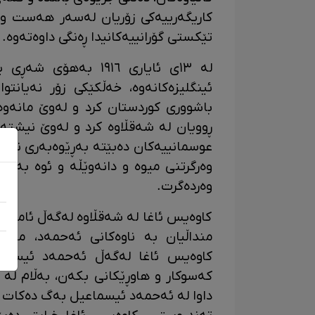
کاریگەرییەکی زۆریان لەسەر هەست و 
تێکستی گۆرانییەکانیدا ڕەنگی داوەتەوە.
لە ١٣ی ئایاری ١٩١٦ ب
ئینگلیزەکانەوە، خەڵکێکی زۆر نەیان
باشووری کوردستان کرد و لەوێ مانەوە
ڕوویان لە شەقڵاوە کرد و لەوێ نیشتە
عوسمانییەکان دەبێتە بەڕێوەبەری ناحی
وەرگرتنی میوە و دانەوێڵە و ئوە بەرو
وەردەگرت.
کاوەیس ئاغا لە شەقڵاوە لەگەڵ ئامینە
منداڵیان بە ناوەکانی ئەحمەد، محە
کاوەیس ئاغا لەگەڵ ئەحمەد ئیسماع
کەسوکار و هاوڕێکانی بکەن، بەڵام لە 
داوا لە ئەحمەد ئیسماعیل بەگ دەکات بگ