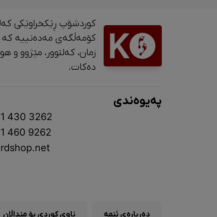
کوردشۆپ ڕێکخراوێکی کەل
کۆمەڵگەی مەدەنییە کە 
زمان، کە
دەکات.
پەیوەندی
1 430 3262
1 460 9262
rdshop.net
دەربارەی ئێمە
ناوی کوردی بۆ منداڵان