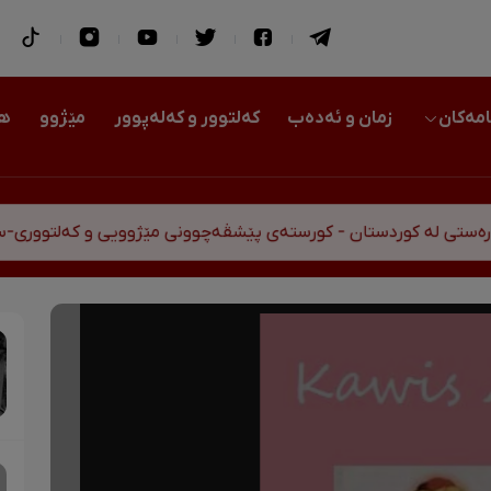
امەکان
زمان و ئەدەب
کەلتوور و کەلەپوور
مێژوو
هو
ە کوردستان - کورستەی پێشڤەچوونی مێژوویی و کەلتووری-سیاسی