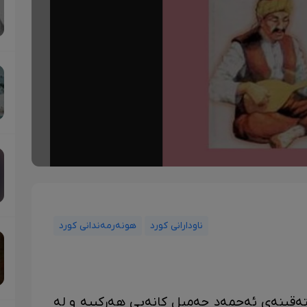
ناودارانی کورد
هونەرمەندانی کورد
تەقینەی ئەحمەد جەمیل کانەبی هەرکییە و لە