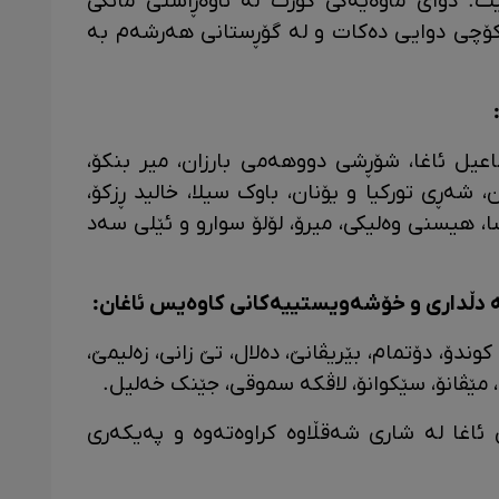
ت. دوای ماوەیەکی کورت لە ناوەڕاستی مانگی
 چوارشەممە کۆچی دوایی دەکات و لە گۆڕستانی هەرشەم بە
عیل ئاغا، شۆڕشی دووهەمی بارزان، میر بنکۆ،
 شەڕی تورکیا و یۆنان، باوک سیلا، خالید ڕزکۆ،
 هیسنی وەلیکی، میرۆ، لۆلۆ سوارو و ئێلی سەد
دڵداری و خۆشەویستییەکانی کاوەیس ئاغان:
 کوندۆ، دۆتمام، بێریڤانێ، دەلال، تێ زانی، زەلیمێ،
 مێڤانۆ، سێکوانۆ، لاڤکە سموقی، جێنک خەلیل.
ئاغا لە شاری شەقڵاوە کراوەتەوە و پەیکەری