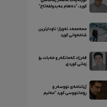
کورتەیەک لەسەر زمانناسی
کورد، "دەهام عەبدولفەتاح"
محەممەد ئەوراز؛ ناودارترین
شاخەوانی کورد
فەرزاد کەمانگەر و خەبات بۆ
زمانی کوردی
ژیاننامەی نووسەر و
ڕۆماننووسی کورد "حەلیم
یووسف"