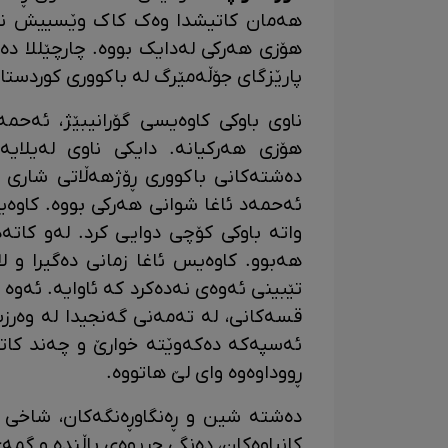
هۆزی هەرکی لەدایک بووە. چارچێللا د
پارێزگای جۆڵەمێرگ لە باکووری کوردستا
ناوی باوکی کاوەیسی گۆرانیبێژ، ئەحم
هۆزی هەرکیانە. دایکی ناوی لەیلایە
دەشتەکانی باکووری ڕۆژهەڵاتی شاری
واتە باوکی کۆچی دوایی کرد. لەو کاتە
هەبوو. کاوەیس ئاغا زمانی دەگیرا و ل
تێبینی ئەوەی نەدەکرد کە ئاوایە. ئەوە
قسەکانی، لە تەمەنی گەنجیدا لە وەرزت
ئەسپەکە دەکەوێتە خوارێ و چەند کاتژ
ڕووداوەوە وای لێ هاتووە.
دەشتە شین و ڕەنگاوڕەنگەکان، شاخی بە
کانیاوەکان، دەنگی جریوەی باڵندە و گم