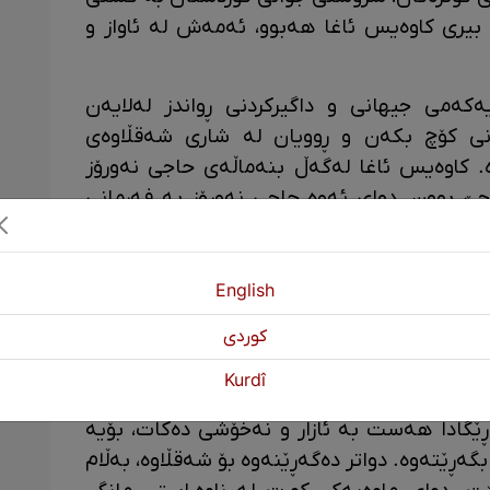
بیری کاوەیس ئاغا هەبوو، ئەمەش لە ئاواز و
ەهۆی شەڕی یەکەمی جیهانی و داگیرکردنی ڕواندز لەلایەن
توانی کۆچ بکەن و ڕوویان لە شاری شەقڵاوەی
. کاوەیس ئاغا لەگەڵ بنەماڵەی حاجی نەورۆز
جێ بوون. دوای ئەوە حاجی نەورۆز بە فەرمانی
ەی شەقڵاوە و کاوەیس ئاغا دەکاتە فەرمانبەری
بوومانەی عوسمانییەکان لە خەڵکی شەقڵاوەیان
English
 محەممەد شەریف زەماوەند دەکات. پاشان چوار
كوردی
ممەد، ئەڤدیلە و جەمیل، دەبێت. جارێکیان،
Kurdî
یل بەگ دەچنە پیرمام بۆ ئەوەی سەردانی
ڕێگادا هەست بە ئازار و نەخۆشی دەکات، بۆیە
ەڕێتەوە. دواتر دەگەڕێنەوە بۆ شەقڵاوە، بەڵام