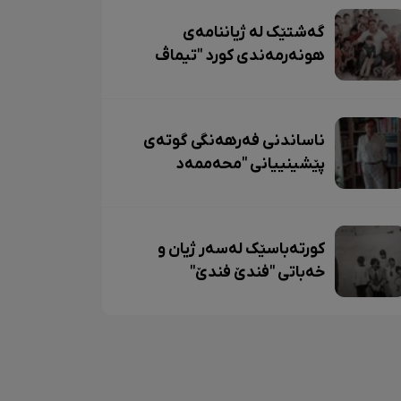
گەشتێک لە ژیاننامەی
هونەرمەندی کورد "تیماڤ
کۆبانی"
ناساندنی فەرهەنگی گوتەی
پێشینییانی "محەممەد
ئۆنجوو"
کورتەباسێک لەسەر ژیان و
خەباتی "فندێ فندێ"
(١٩٣٥-١٩٩١)