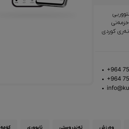
تووریی
خزمەتی
لتوور، مێژوو و ‎هونەری کوردی
+964 75
+964 75
info@ku
وەرزش
تەندروستی
ئابووری
کۆمەڵ