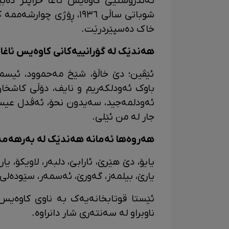
تەندروستیی کاوەیس ئاغا خراپتر دەبێ
شوباتی ساڵی ١٩٣٦، ڕۆژی
خاک دەسپێردرێت.
هەندێک لە گۆرانییەکانی کاوەیس ئاغا:
ئێڤین؛ دێ خاڵۆ، شێخ مەحموود، ئیسما
باوک ئەودلکەریم و نایف، دۆڵی کاشخان،
ئەودلمەجید، سەیدون نحۆ، ئەڤدل عیسا،
جار لە من ئێلی.
هەروەها ئەمانە هەندێک لە بەرهەمە 
یایۆ، دێ هێرێ، ئارابێ، دلبەر، لاویکۆ، یار
یارێ، بیلمەز، گەورێ، ئەسمەر، سێودەلی،
ئێستا قوتابخانەیەک بە ناوی کاوەیس 
ناوبراو لە سەنتەری شار دانراوە.