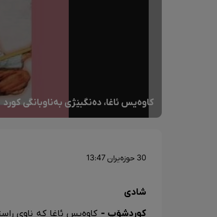
کاوەیس ئاغا، دەنگبێژی بەناوبانگی کورد
30 حوزەیران 13:47
شادی
کوردشۆپ -
کاوەیس ئاغا کە ناوی ڕاس