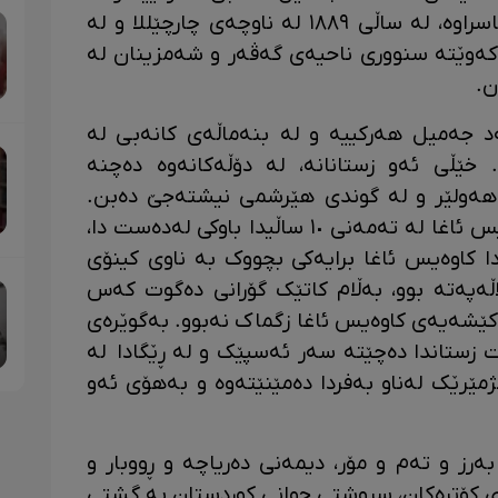
هەمان کاتیشدا وەک کاک وێسییش ناسراوە، لە ساڵی ١٨٨٩ لە ناوچەی چارچێللا و لە
ەکەوێتە سنووری ناحیەی گەڤەر و شەمزینان لە
ن.
ەد جەمیل هەرکییە و لە بنەماڵەی کانەبی لە
. خێڵی ئەو زستانانە، لە دۆڵەکانەوە دەچنە
 هەولێر و لە گوندی هێرشمی نیشتەجێ دەبن.
ئەحمەد ئاغا شوانی هەرکی بووە. کاوەیس ئاغا لە تەمەنی ١٠ ساڵیدا باوکی لەدەست دا،
دا کاوەیس ئاغا برایەکی بچووک بە ناوی کینۆی
اڵەپەتە بوو، بەڵام کاتێک گۆرانی دەگوت کەس
 کێشەیەی کاوەیس ئاغا زگماک نەبوو. بەگوێرەی
 زستاندا دەچێتە سەر ئەسپێک و لە ڕێگادا لە
مێرێک لەناو بەفردا دەمێنێتەوە و بەهۆی ئەو
رز و تەم و مۆر، دیمەنی دەریاچە و ڕووبار و
ەی کۆترەکان، سروشتی جوانی کوردستان بە گشتی