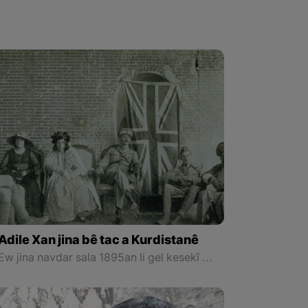
Adile Xan jina bê tac a Kurdistanê
Ew jina navdar sala 1895an li gel kesekî naskirî yê devera Helebcê yê bi navê “Osman” dizewice. Piştî mirina Mehmûd Paşayê Caf serokayetiya eşîra Cafan dikeve stûyê Osman Paşayê Caf û Adîle Xanim jî dibe hevkarê mêrê xwe.