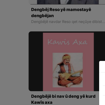
Dengbêj Reso yê mamostayê
dengbêjan
Dengbêjê navdar Reso qet neçûye dibistanê. Di temenê xwe yê ciwanî de li gundê Gopalan û gundên derdor, şivantiyê dike û debara malbata xwe 
Dengbêjê bi nav û deng yê kurd
Kawîs axa