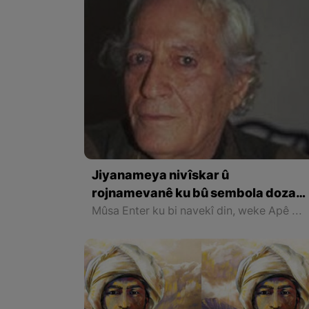
Jiyanameya nivîskar û
rojnamevanê ku bû sembola doza
Kurd Mûsa Enter
Mûsa Enter ku bi navekî din, weke Apê Mûsa tê nas kirin, her di temenekî biçûk de bavê xwe winda dike û ji aliyê dayîka xwe Fesla Enter ve tê mezin kirin. Dayîka Fesla di salên 1930-1940’an de li Bakurê Kurdistanê yekemîn muxtara jin bûye.