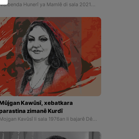
Malbenda Hunerî ya Mamlê di sala 2021an xelata xwe ya taybet pêşkêşî hunermend Dilşad Seîd kir û rêzek taybet jê girt.
Mûjgan Kawûsî, xebatkara
parastina zimanê Kurdî
Mojgan Kavûsî li sala 1976an li bajarê Dêzfûla girêday parêzgeha Xuzistanê li başûrê rojavayê Îranê ji dayîk bûye.