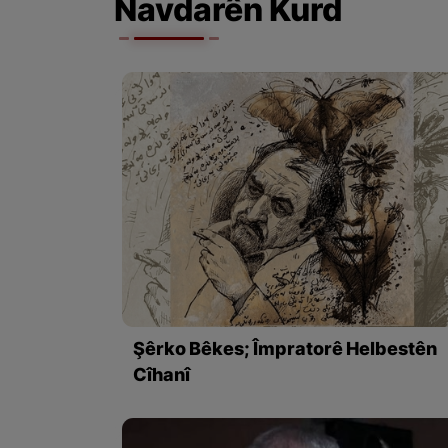
Navdarên Kurd
Şêrko Bêkes; Împratorê Helbestên
Cîhanî