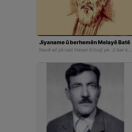
Jiyaname û berhemên Melayê Batê
Navê wî yê rast Hesen Ertoşî ye. Ji ber ku di hin helbest û nivîsên xwe nasnavê Melayê Batê bikaraniye her bi wî navî tê nas kirin û bi wî n