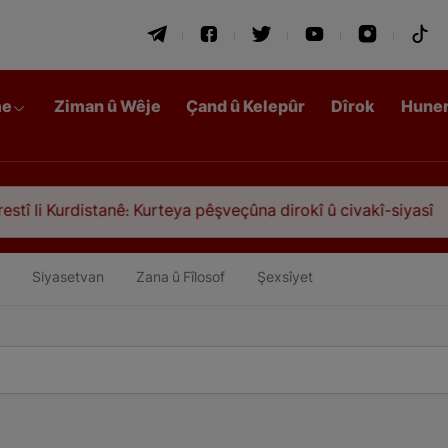
me
Ziman û Wêje
Çand û Kelepûr
Dîrok
Hune
ê: Kurteya pêşveçûna dirokî û civakî-siyasî
Qasi
Siyasetvan
Zana û Fîlosof
Şexsîyet