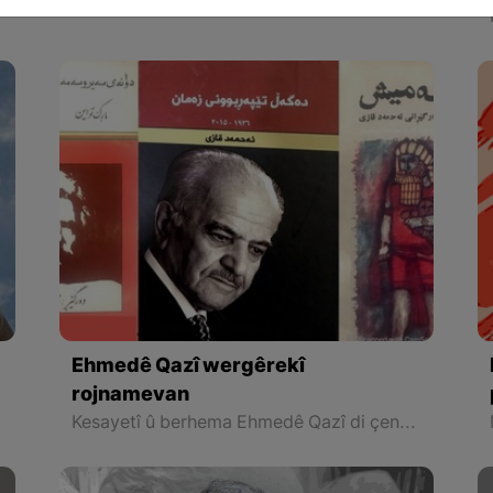
ye.
Ehmedê Qazî wergêrekî
rojnamevan
ye.
Kesayetî û berhema Ehmedê Qazî di çend aliyan de cihê baldanê bû; Ya yekem wekî rojnamevanek ku baştirîn demên temenê wî di kovara Sirûdê de, mîna sernivîser derbas kiriye û helbet di vî warî de jî ya ku destê wî hat encam da û bi qasî destkeftên wî bo civaka Kurdewarî hebûn ku bixwe behra wê neçiniye.