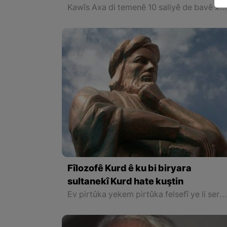
Kawîs Axa di temenê 10 saliyê de bavê xwe winda dike, ango bavê wî koça dawî dike. Herwaha wê demê birayekî Kawîs Axa yê biçûk yê binavê Kino jî hebû ye. Kawîs Axa mirovekî tat bû
Fîlozofê Kurd ê ku bi biryara
sultanekî Kurd hate kuştin
Ev pirtûka yekem pirtûka felsefî ye li seranserê cîhana Îslamî de, ku derbarê Îşraq de nivîsiye û li hember fîlozofên klasîk û stûnên felsefeyên cîhanê yên weke Efsaneya Arîsto û Eflatûn de sekini