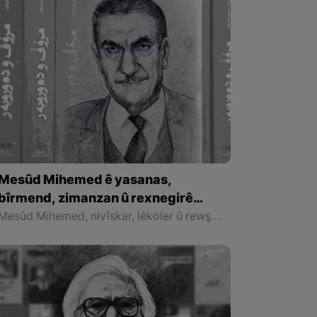
Mesûd Mihemed ê yasanas,
bîrmend, zimanzan û rexnegirê
navdarê kurd
Mesûd Mihemed, nivîskar, lêkoler û rewşenbîrê Kurd e û li sala 1919`an li bajarê Koyê di malbatek olî de ji dayîk bûye.