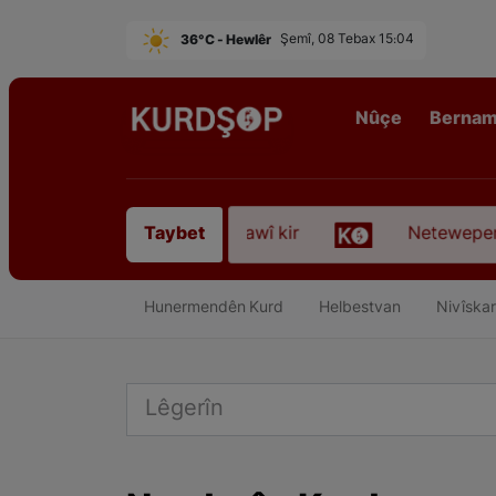
36°C - Hewlêr
Şemî, 08 Tebax 15:04
Nûçe
Berna
ofyanî” koça dawî kir
Neteweperestî li Kurdistan
Taybet
Hunermendên Kurd
Helbestvan
Nivîskar