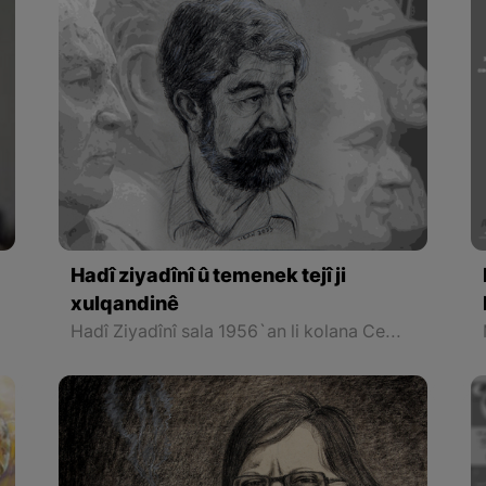
Hadî ziyadînî û temenek tejî ji
xulqandinê
Hadî Ziyadînî sala 1956`an li kolana Cewerava ya girêdayî bajarê Sinê ji dayîk bûye. Li sala 1977`an çûye Fakulteya Hunera Ciwaniyê li zanîngeha Tehranê û di bin çavdêriya yekem mamostayê xwe, yanî “Hanîbal El_Xas” ê hunermendê Aşûrî, li gel kûrahiya nirxê nexşeyan nasyarî peyda kiriye. Ji vê demê û vir ve ew yek ji çalak tirîn wênekêş û peykersazan li asta welatê Îranê de ye.