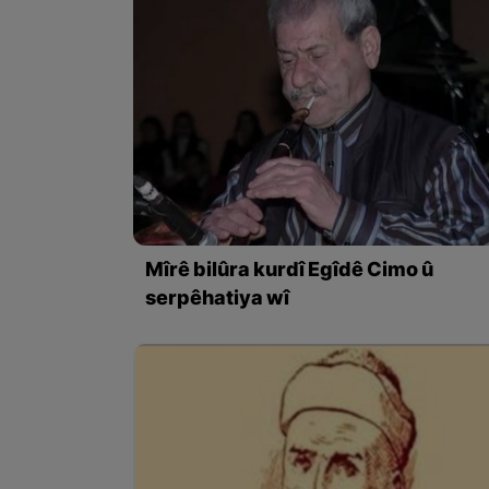
Mîrê bilûra kurdî Egîdê Cimo û
serpêhatiya wî