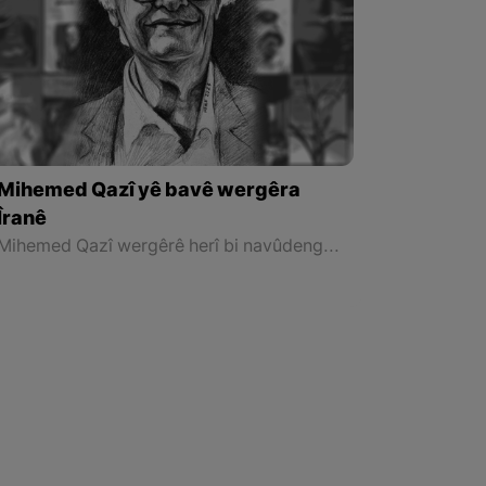
Mihemed Qazî yê bavê wergêra
Îranê
Mihemed Qazî wergêrê herî bi navûdeng ê Îranê bû. Li 12`ê Gelawêja sala 1292 (1913)`an Zayînî li bajarê Mehabad a li Rojhilatê Kurdistanê ji dayîk bibû.