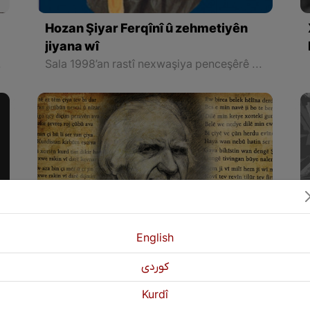
Hozan Şiyar Ferqînî û zehmetiyên
jiyana wî
bi wî awayî derbas dike.
Sala 1998’an rastî nexwaşiya penceşêrê tê. Hozan Şiyar ji ber sedema nexwaşiya xwe ya penceşêrê di 22 Nîsana sala 2001, li paytexta Swêd Stockholmê jiyana xwe ji dest dide û li navçeya Ferqîn a bajarê Amedê ango cihê ku lê ji dayîk dibe, tê veşartin.
English
كوردی
Cîgerxwîn, helbestvanê tejî li
Kurdî
xemên Kurdistanê