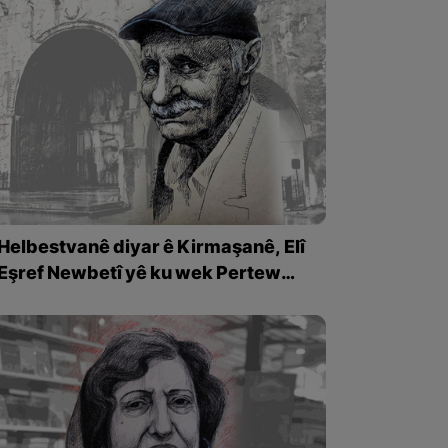
Helbestvanê diyar ê Kirmaşanê, Elî
Eşref Newbetî yê ku wek Pertew
Kirmaşanî tê naskirin