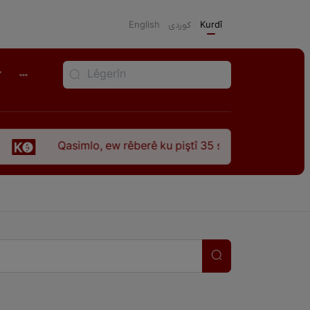
English
كوردی
Kurdî
r
mlo, ew rêberê ku piştî 35 sal ji şehîdbûna wî hê jî rêbaza wî