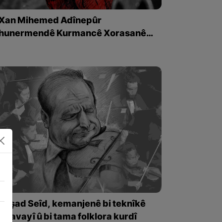
Xan Mihemed Adînepûr
hunermendê Kurmancê Xorasanê
koça dawî kir
Dilşad Seîd, kemanjenê bi teknîkê
rojavayî û bi tama folklora kurdî