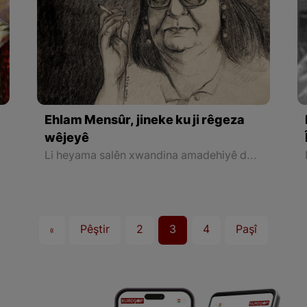
Ehlam Mensûr, jineke ku ji rêgeza
wêjeyê
Li heyama salên xwandina amadehiyê de, di gel “Leyla Qasim” dibin heval û bi hev re çalakiyên dibistanê birêve dibin. Piştre di sala 1970`an de li beşa Zimanê Kurdî ya zanîngeha Bexdayê tê wergirtin û hevala wê jî yanî Leyla Qaism li beşa Civaknasî de tê wergirtin.
«
Pêştir
2
3
4
Paşî