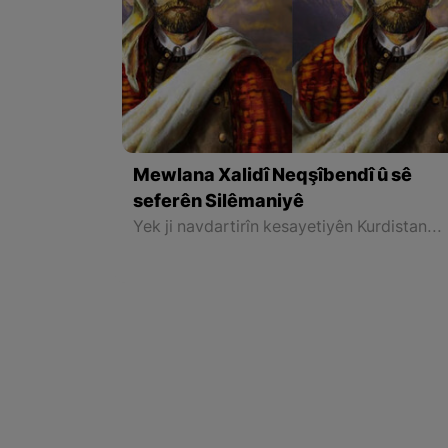
Mewlana Xalidî Neqşîbendî û sê
seferên Silêmaniyê
Yek ji navdartirîn kesayetiyên Kurdistanê di van dused salên borî de kesayetiya olî û edîb Mewlana Xalid Neqşbendî ye. Mewlana Xalid Neqşîbendî li gelek welatên din ên wekî Iraq, Sûriye, Tirkiye, Pakistan, Afganîstan, Hindistan, Erebîstana Siûdî, Oman û hwd tê naskirin û alîgirên wî hene.