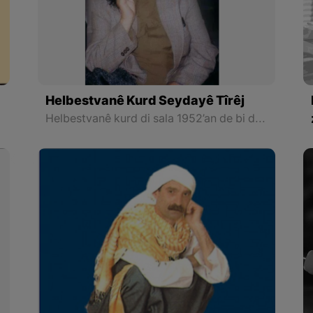
Helbestvanê Kurd Seydayê Tîrêj
avî tê zanîn.
Helbestvanê kurd di sala 1952’an de bi destê hêzên ewlehiya Rejîma Beis a Sûriyê ve tê girtin û dîwanek ji helbestên wî yê bi nav bang jî tê ji nav birin.