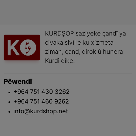
KURDŞOP saziyeke çandî ya
civaka sivîl e ku xizmeta
ziman, çand, dîrok û hunera
Kurdî dike.
Pêwendî
+964 751 430 3262
+964 751 460 9262
info@kurdshop.net