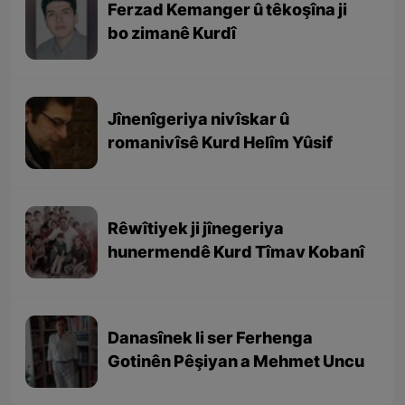
Ferzad Kemanger û têkoşîna ji
bo zimanê Kurdî
Jînenîgeriya nivîskar û
romanivîsê Kurd Helîm Yûsif
Rêwîtiyek ji jînegeriya
hunermendê Kurd Tîmav Kobanî
Danasînek li ser Ferhenga
Gotinên Pêşiyan a Mehmet Uncu