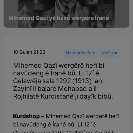
Mihemed Qazî yê bavê wergêra Îranê
10 Gulan 21:22
Navdarên Kurd
Nivîskar
Mihemed Qazî wergêrê herî bi
navûdeng ê Îranê bû. Li 12`ê
Gelawêja sala 1292 (1913)`an
Zayînî li bajarê Mehabad a li
Rojhilatê Kurdistanê ji dayîk bibû.
Kurdshop
– Mihemed Qazî wergêrê herî
bi navûdeng ê Îranê bû. Li 12`ê