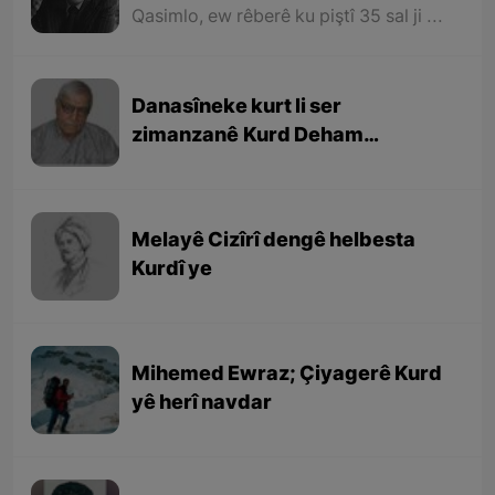
her zîndî ye
Qasimlo, ew rêberê ku piştî 35 sal ji şehîdbûna wî hê jî rêbaza wî her zîndî ye
Danasîneke kurt li ser
zimanzanê Kurd Deham
Ebdulfetah
Melayê Cizîrî dengê helbesta
Kurdî ye
Mihemed Ewraz; Çiyagerê Kurd
yê herî navdar