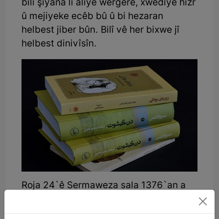
bilî şiyana li aliyê wergêrê, xwediyê hizr
û mejiyeke ecêb bû û bi hezaran
helbest jiber bûn. Bilî vê her bixwe jî
helbest dinivîsîn.
Roja 24`ê Sermaweza sala 1376`an a
Rojî (1998`an a Zayînî) li temenê 84
saliyê de, li nexweşxaneya Îranmêhr ya