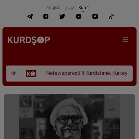
English
كوردی
Kurdî
r
Neteweperestî li Kurdistanê: Kurteya pêşveçûna