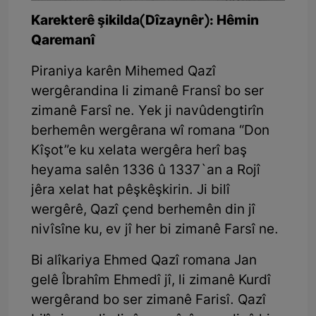
Karekterê şikilda(Dîzaynêr): Hêmin
Qaremanî
Piraniya karên Mihemed Qazî
wergêrandina li zimanê Fransî bo ser
zimanê Farsî ne. Yek ji navûdengtirîn
berhemên wergêrana wî romana “Don
Kîşot”e ku xelata wergêra herî baş
heyama salên 1336 û 1337`an a Rojî
jêra xelat hat pêşkêşkirin. Ji bilî
wergêrê, Qazî çend berhemên din jî
nivîsîne ku, ev jî her bi zimanê Farsî ne.
Bi alîkariya Ehmed Qazî romana Jan
gelê Îbrahîm Ehmedî jî, li zimanê Kurdî
wergêrand bo ser zimanê Farisî. Qazî