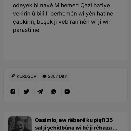
odeyek bi navê Mihemed Qazî hatiye
vekirin û bilî li berhemên wî yên hatine
çapkirin, beşek ji vebîranînên wî jî wir
parastî ne.
KURDŞOP
2307 Dîtin
Qasimlo, ew rêberê ku piştî 35
sal ji şehîdbûna wî hê jî rêbaza wî