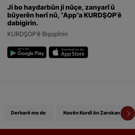
Ji bo haydarbûn ji nûçe, zanyarî û
bûyerên herî nû, "App"a KURDŞOP'ê
dabigirin.
KURDŞOP'ê Bişopînin
Derbarê me de
Navên Kurdî ên Zarokan