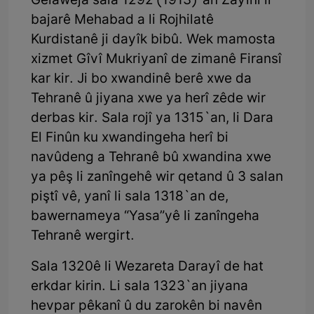
Gelawêja sala 1292 (1913)`an Zayînî li
bajarê Mehabad a li Rojhilatê
Kurdistanê ji dayîk bibû. Wek mamosta
xizmet Gîvî Mukriyanî de zimanê Firansî
kar kir. Ji bo xwandinê berê xwe da
Tehranê û jiyana xwe ya herî zêde wir
derbas kir. Sala rojî ya 1315`an, li Dara
El Finûn ku xwandingeha herî bi
navûdeng a Tehranê bû xwandina xwe
ya pêş li zanîngehê wir qetand û 3 salan
piştî vê, yanî li sala 1318`an de,
bawernameya “Yasa”yê li zanîngeha
Tehranê wergirt.
Sala 1320ê li Wezareta Darayî de hat
erkdar kirin. Li sala 1323`an jiyana
hevpar pêkanî û du zarokên bi navên