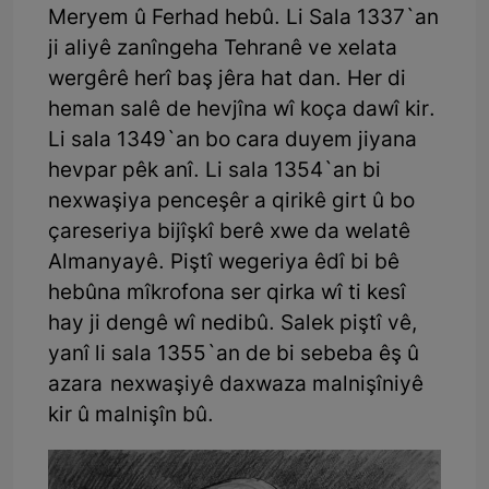
Meryem û Ferhad hebû. Li Sala 1337`an
ji aliyê zanîngeha Tehranê ve xelata
wergêrê herî baş jêra hat dan. Her di
heman salê de hevjîna wî koça dawî kir.
Li sala 1349`an bo cara duyem jiyana
hevpar pêk anî. Li sala 1354`an bi
nexwaşiya penceşêr a qirikê girt û bo
çareseriya bijîşkî berê xwe da welatê
Almanyayê. Piştî wegeriya êdî bi bê
hebûna mîkrofona ser qirka wî ti kesî
hay ji dengê wî nedibû. Salek piştî vê,
yanî li sala 1355`an de bi sebeba êş û
azara nexwaşiyê daxwaza malnişîniyê
kir û malnişîn bû.