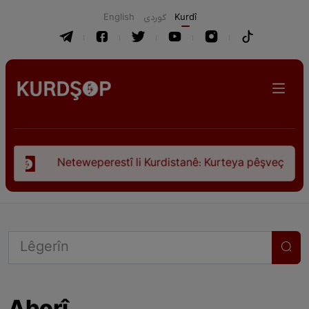
English
كوردی
Kurdî
li Kurdistanê: Kurteya pêşveçûna dirokî û civakî-siyasî