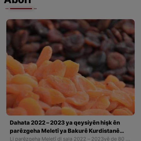
Aborî
Dahata 2022 – 2023 ya qeysiyên hişk ên
parêzgeha Meletî ya Bakurê Kurdistanê
435 milyon dolar derbas kir
Li parêzgeha Meletî di sala 2022 – 2023yê de 80 hezar û 606 tonên qeysiyên hişk kirî derveyî welat re hatiye henarde kirin û 435 milyon û 546 hezar dolar dahat hatiye bidest xistin.