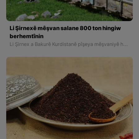
Li Şirnexê mêşvan salane 800 ton hingiw
berhemtînin
Li Şirnex a Bakurê Kurdistanê pîşeya mêşvaniyê her diçe zêdetir pêş dikeve û bi giştî li parêzgeha Şirnexê bi hezaran mêşvan wî karî ve mijûlin û li gel zozanên Şirnexê yên bi navûdeng, naha jî dixwazin bi hingiwê Şirnexê navûdeng bibin