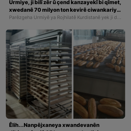
Urmiye, ji bilî zêr û çend kanzayekî bi qîmet,
xwedanê 70 milyon ton kevirê ciwankariyê
ye
Parêzgeha Urmiyê ya Rojhilatê Kurdistanê yek ji dewlemendtirîn parêzgehên Îran û Rojhilatê Kurdistanê ye
Êlih...Nanpêjxaneya xwandevanên