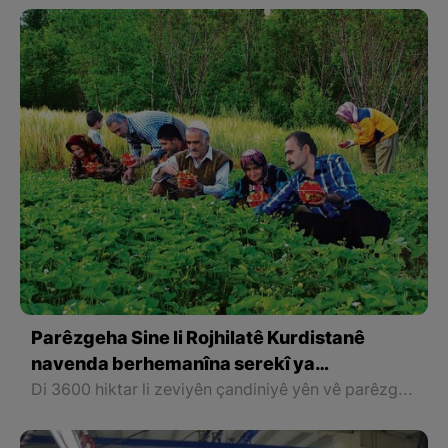
Parêzgeha Sine li Rojhilatê Kurdistanê
navenda berhemanîna serekî ya
tûferengiyan e li Îranê
Di 3600 hiktar li zeviyên çandiniyê yên vê parêzgehê de her sal nêzîkî 75 hezar ton şilik an wek li Rojhilatê Kurdistanê dibêjin tûferengî hilberîn dibe. Sal li şûna salê jî rûbera wan zeviyên ku tûferengî li hundrî wan de hilberîn dibe zêde dibin.