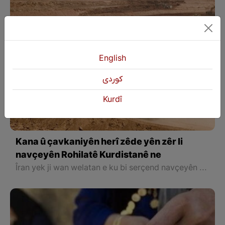
English
كوردی
Kurdî
Kana û çavkaniyên herî zêde yên zêr li
navçeyên Rohilatê Kurdistanê ne
Îran yek ji wan welatan e ku bi serçend navçeyên erdnîgarî yên cuda de dabeş bûye, her ew yek bûye sedem ku çend kanî û madenên cuda lê hebin û xwedî dewlemendî be, ku hin ji wan bi nirx in û weke çavkaniya dahatê tên hejmarkirin