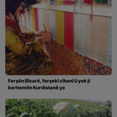
Ferşên Bîcarê, ferşekî cîhanî û yek ji
berhemên Kurdistanê ye