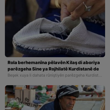
Rola berhemanîna pêlavên Kilaş di aboriya
parêzgeha Sine ya Rojhilatê Kurdistanê de
Beşek xuya li dahata rûniştiyên parêzgeha Kurdistanê pêwendî bi berhemanîn û xizmetguzarî û parvekirina karên destî(Karsaz) ve heye û ev sektore dikare mîna potansiyeleke aborî û şiyanek bo vê parêzgehê bê hesab kirin.