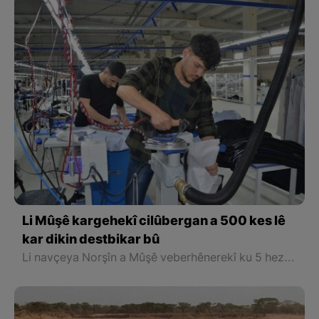
Li Mûşê kargehekî cilûbergan a 500 kes lê
kar dikin destbikar bû
Li navçeya Norşîn a Mûşê veberhênerekî ku 5 hezar metre çargoşe erdê ku ji aliyê parêzgeriya Mûşê ve hate dabîn kirin ve kargeha cilûbergan danî û li herêmê take kompanyaya ku cilûbergên taxim di wê kargehê de tên dirûtin û di kargehê de 500 karkeran jî destbikar kirin.