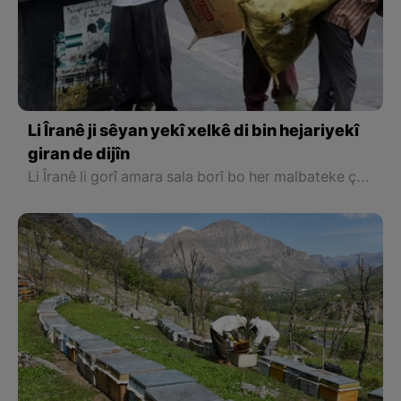
Li Îranê ji sêyan yekî xelkê di bin hejariyekî
giran de dijîn
Li Îranê li gorî amara sala borî bo her malbateke çar kesî heft milyon û 700 hezar tumen hatibû destnîşankirin ku bo her kesî dibe bêhtir ji milyonek û 900 hezar tumenan ku bo her rojekê dibe 63 hezar tumen ku hê jî di bin asta standarta cîhanî de ye