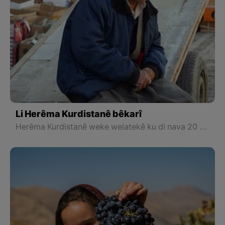
Li Herêma Kurdistanê bêkarî
Herêma Kurdistanê weke welatekê ku di nava 20 salên borî de geşekirineke berçav di warê aborî de dîtiye û li diyardeya bêkariyê dûr nebûye. Tevî ku derbarê amarên bêkariyê li Herêma Kurdistanê amarên cûda derdikevin, lê li gorî amarên wezareta Kar û Karûbarê civakî di sala 2020ê de ew amar geheştiye %12ê.