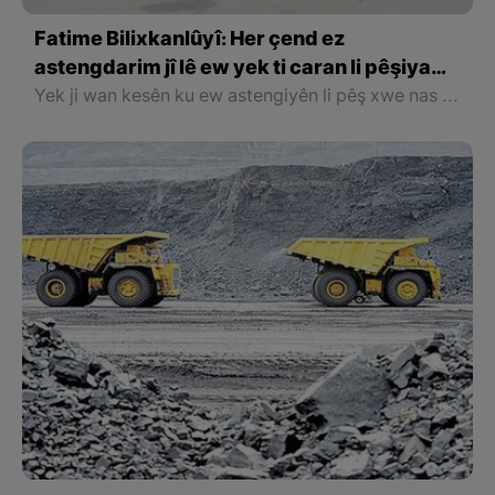
Fatime Bilixkanlûyî: Her çend ez
astengdarim jî lê ew yek ti caran li pêşiya
min nebûye asteng
Yek ji wan kesên ku ew astengiyên li pêş xwe nas nekirî û bi hêza di xwede avakirî ve dikare beşdarî hilberînê bibe keça kurd a bi navê Fatime Bilixkanlûyî ye ku naha kargehekî dirûtina cilûbergan daniye