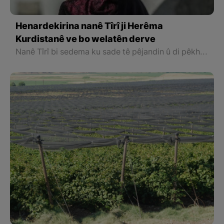
Henardekirina nanê Tîrî ji Herêma
Kurdistanê ve bo welatên derve
Nanê Tîrî bi sedema ku sade tê pêjandin û di pêkhateya wê de jî madeyên zirar heyî bikar nayên, ji welatan re jî tê firotin. Li sala 2022an rêjeyeke zêde li nanê Tîrî ku ji aliyê jinan û kargehên van ve berhem hat, ji welatên Ewrupî re hat firotin