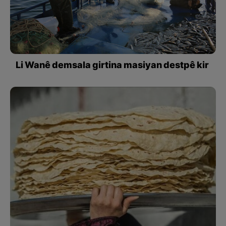
Li Wanê demsala girtina masiyan destpê kir