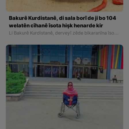
Bakurê Kurdistanê, di sala borî de ji bo 104
welatên cîhanê îsota hişk henarde kir
Li Bakurê Kurdistanê, derveyî zêde bikaranîna îsot ango bîberê, bazirganiya wê jî bûye sektoreke girîng û ji bo 104 welatan îsot hat hinardekirin.