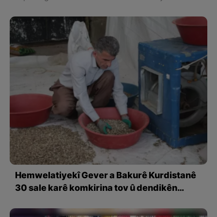
Hemwelatiyekî Gever a Bakurê Kurdistanê
30 sale karê komkirina tov û dendikên
kengiran dike