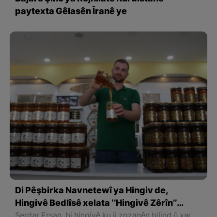
paytexta Gêlasên Îranê ye
Di Pêşbirka Navnetewî ya Hingiv de,
Hingivê Bedlîsê xelata ‘’Hingivê Zêrîn’’
bidest xist
Serdar Ersan, bi hingivê ku ji zozanên bilind û xwedî giya, gul û şînkayiya dewlemend berhem anîbû ve beşdarî pêşbirkê bû û ew hingiv gelek hate ecibandin û xelatê ‘’Hingivê Zêrîn’’ bidest xist.