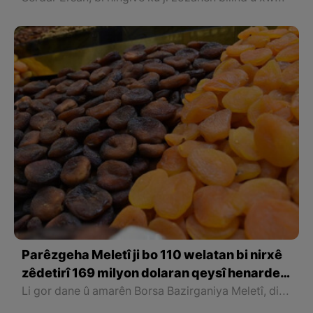
Parêzgeha Meletî ji bo 110 welatan bi nirxê
zêdetirî 169 milyon dolaran qeysî henarde
kirin
Li gor dane û amarên Borsa Bazirganiya Meletî, di asta Yekitiya Ewrupayê de, berhemên qeysî yên Meletiyê bi belgeya amajeya erdnîgarî ve dahata wê ya henarde kirinê zêde bûye.