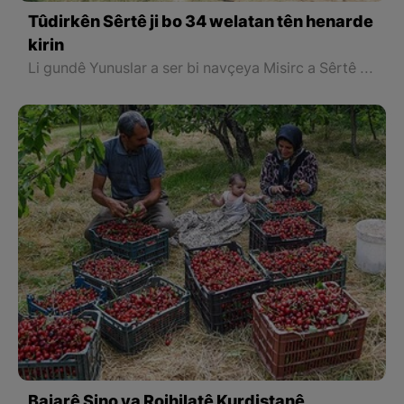
Tûdirkên Sêrtê ji bo 34 welatan tên henarde
kirin
Li gundê Yunuslar a ser bi navçeya Misirc a Sêrtê li ser zeviyekî 230 donim erd baxekî tûdirkan ê yek parçeyî ku li ser asta Bakurê Kurdistan û Tirkiyê yê herî mezin hilberîna tûdirkan an jî dirîreşk an tê kirin.
Bajarê Şino ya Rojhilatê Kurdistanê