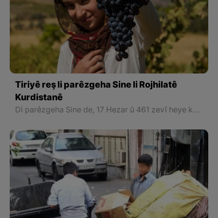
Tiriyê reş li parêzgeha Sine li Rojhilatê
Kurdistanê
Di parêzgeha Sine de, 17 Hezar û 461 zevî heye ku 12 Hezar hektar bi awayê dêmî û 5461 hektar jî bi awayê avî ye. Zêdetir li 10 Hezar hektar ji wan zeviyan berav in, di salê de aliyê kêm 8 ton tirî li her hektarê de berhem tê.