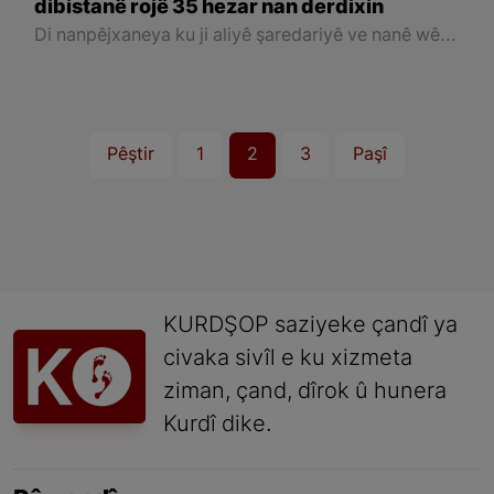
dibistanê rojê 35 hezar nan derdixin
Di nanpêjxaneya ku ji aliyê şaredariyê ve nanê wê tê belavkirin û nêzî 50 kesî xizmet dikin de, hosta û xwendekarên dibistanê yên ji aliyê Şaredariya Êlihê ve hatine peywirdar kirin her qonaxa hilberînê de bi hev re wî kari birêve dibin
Pêştir
1
2
3
Paşî
KURDŞOP saziyeke çandî ya
civaka sivîl e ku xizmeta
ziman, çand, dîrok û hunera
Kurdî dike.