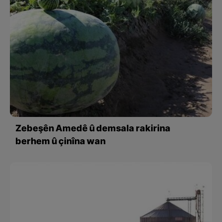
Zebeşên Amedê û demsala rakirina
berhem û çinîna wan