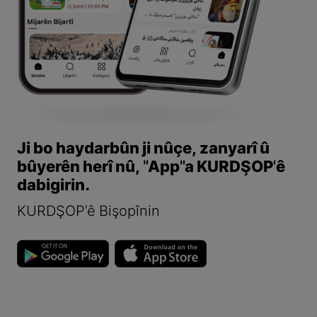
Ji bo haydarbûn ji nûçe, zanyarî û
bûyerên herî nû, "App"a KURDŞOP'ê
dabigirin.
KURDŞOP'ê Bişopînin