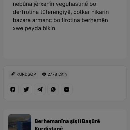
nebûna jêrxanîn veguhastinê bo
derfrotina tûferengiyê, cotkar nikarin
bazara armanc bo firotina berhemên
xwe peyda bikin.
KURDŞOP
2778 Dîtin
Berhemanîna şîş li Başûrê
Kurdistanê