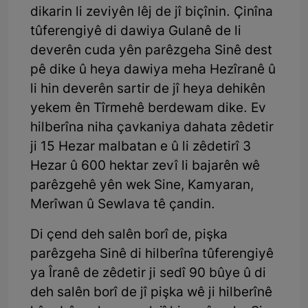
dikarin li zeviyên lêj de jî biçînin. Çinîna
tûferengiyê di dawiya Gulanê de li
deverên cuda yên parêzgeha Sinê dest
pê dike û heya dawiya meha Hezîranê û
li hin deverên sartir de jî heya dehikên
yekem ên Tîrmehê berdewam dike. Ev
hilberîna niha çavkaniya dahata zêdetir
ji 15 Hezar malbatan e û li zêdetirî 3
Hezar û 600 hektar zevî li bajarên wê
parêzgehê yên wek Sine, Kamyaran,
Merîwan û Sewlava tê çandin.
Di çend deh salên borî de, pişka
parêzgeha Sinê di hilberîna tûferengiyê
ya Îranê de zêdetir ji sedî 90 bûye û di
deh salên borî de jî pişka wê ji hilberînê