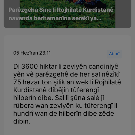
Parêzgeha Sine li Rojhilatê Kurdistanê
navenda berhemanîna serekî ya
tûferengiyan e li Îranê
05 Hezîran 23:11
Aborî
Di 3600 hiktar li zeviyên çandiniyê
yên vê parêzgehê de her sal nêzîkî
75 hezar ton şilik an wek li Rojhilatê
Kurdistanê dibêjin tûferengî
hilberîn dibe. Sal li şûna salê jî
rûbera wan zeviyên ku tûferengî li
hundrî wan de hilberîn dibe zêde
dibin.