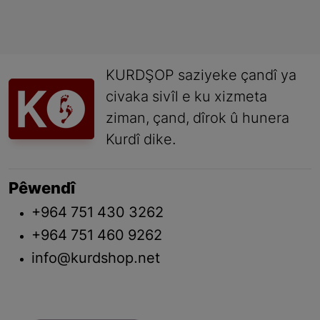
KURDŞOP saziyeke çandî ya
civaka sivîl e ku xizmeta
ziman, çand, dîrok û hunera
Kurdî dike.
Pêwendî
+964 751 430 3262
+964 751 460 9262
info@kurdshop.net