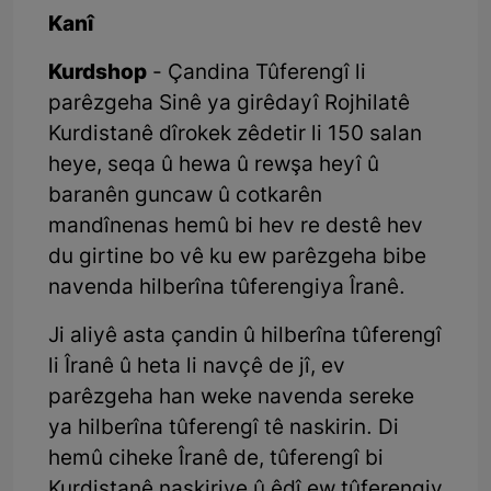
Kanî
Kurdshop
- Çandina Tûferengî li
parêzgeha Sinê ya girêdayî Rojhilatê
Kurdistanê dîrokek zêdetir li 150 salan
heye, seqa û hewa û rewşa heyî û
baranên guncaw û cotkarên
mandînenas hemû bi hev re destê hev
du girtine bo vê ku ew parêzgeha bibe
navenda hilberîna tûferengiya Îranê.
Ji aliyê asta çandin û hilberîna tûferengî
li Îranê û heta li navçê de jî, ev
parêzgeha han weke navenda sereke
ya hilberîna tûferengî tê naskirin. Di
hemû ciheke Îranê de, tûferengî bi
Kurdistanê naskiriye û êdî ew tûferengiy