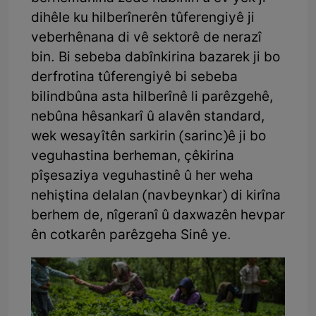
dihêle ku hilberînerên tûferengiyê ji
veberhênana di vê sektorê de nerazî
bin. Bi sebeba dabînkirina bazarek ji bo
derfrotina tûferengiyê bi sebeba
bilindbûna asta hilberînê li parêzgehê,
nebûna hêsankarî û alavên standard,
wek wesayîtên sarkirin (sarinc)ê ji bo
veguhastina berheman, çêkirina
pîşesaziya veguhastinê û her weha
nehiştina delalan (navbeynkar) di kirîna
berhem de, nîgeranî û daxwazên hevpar
ên cotkarên parêzgeha Sinê ye.