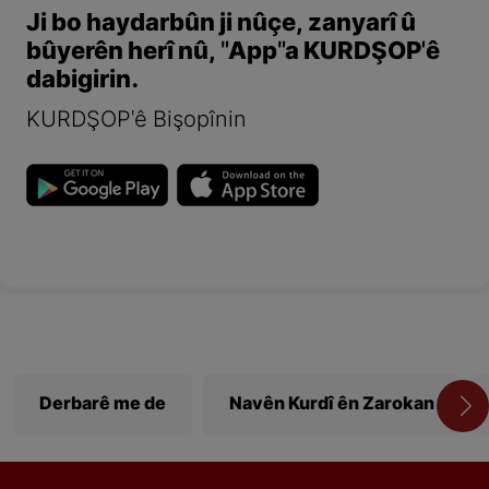
Ji bo haydarbûn ji nûçe, zanyarî û
bûyerên herî nû, "App"a KURDŞOP'ê
dabigirin.
KURDŞOP'ê Bişopînin
Derbarê me de
Navên Kurdî ên Zarokan