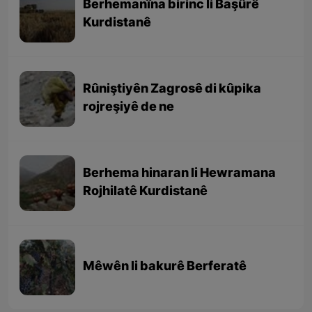
Berhemanîna birinc li Başûrê
Kurdistanê
Rûniştiyên Zagrosê di kûpika
rojreşiyê de ne
Berhema hinaran li Hewramana
Rojhilatê Kurdistanê
Mêwên li bakurê Berferatê