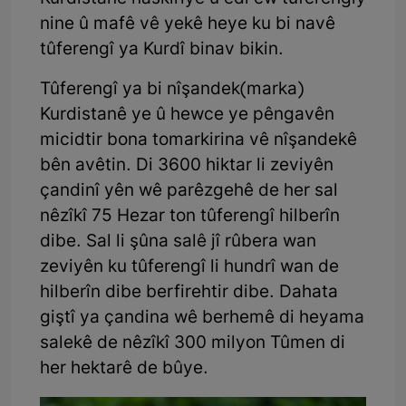
nine û mafê vê yekê heye ku bi navê
tûferengî ya Kurdî binav bikin.
Tûferengî ya bi nîşandek(marka)
Kurdistanê ye û hewce ye pêngavên
micidtir bona tomarkirina vê nîşandekê
bên avêtin. Di 3600 hiktar li zeviyên
çandinî yên wê parêzgehê de her sal
nêzîkî 75 Hezar ton tûferengî hilberîn
dibe. Sal li şûna salê jî rûbera wan
zeviyên ku tûferengî li hundrî wan de
hilberîn dibe berfirehtir dibe. Dahata
giştî ya çandina wê berhemê di heyama
salekê de nêzîkî 300 milyon Tûmen di
her hektarê de bûye.