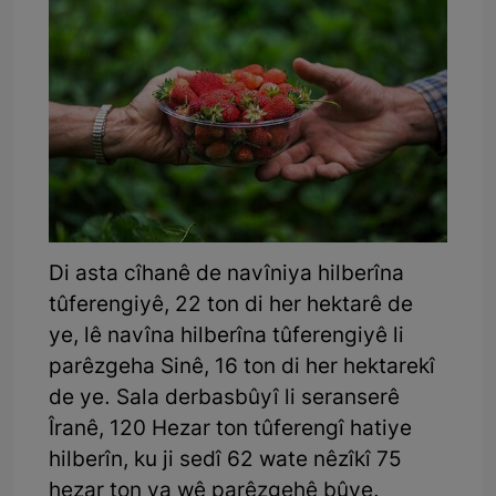
Di asta cîhanê de navîniya hilberîna
tûferengiyê, 22 ton di her hektarê de
ye, lê navîna hilberîna tûferengiyê li
parêzgeha Sinê, 16 ton di her hektarekî
de ye. Sala derbasbûyî li seranserê
Îranê, 120 Hezar ton tûferengî hatiye
hilberîn, ku ji sedî 62 wate nêzîkî 75
hezar ton ya wê parêzgehê bûye.