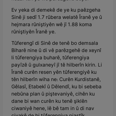
Ev yeka di demekê de ye ku paêzgeha
Sinê ji sedî 1.7 rûbera welatê Îranê ye û
hejmara rûniştiyên wê jî 1.88 koma
rûniştiyên Îranê ye.
Tûferengî di Sinê de tenê bo demsala
Biharê nine û di vê parêzgehê de xeynî
li tûferengiya buharê, tûferengiya
payîzê û gulxaneyî jî tê hilberîn kirin. Li
Îranê curên resen yên tûferengiyê ku
tên hilberîn wiha ne: Curên Kurdistanê,
Gêlasî, Etabekî û Dêlendî, ku bi sebeba
nebûna plan û piştevaniyê, cihên ku
dane bi wan curên ku tenê şiklên
ciwaniyê hene, lê bê tam in û di nav