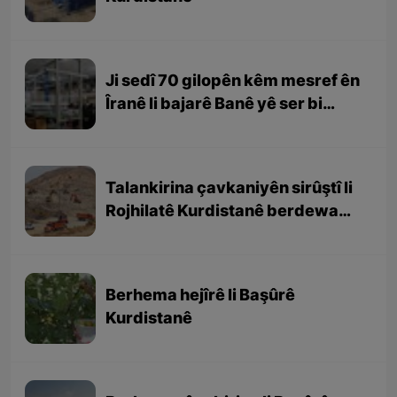
Ji sedî 70 gilopên kêm mesref ên
Îranê li bajarê Banê yê ser bi
Rojhilatê Kurdistanê têne
berhemanîn
Talankirina çavkaniyên sirûştî li
Rojhilatê Kurdistanê berdewam
e
Berhema hejîrê li Başûrê
Kurdistanê