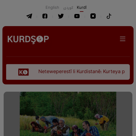
English
كوردی
Kurdî
Neteweperestî li Kurdistanê: Kurteya pêşveçûna diro