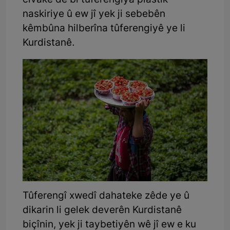
civakê de bi tûferengiya piastîk
naskiriye û ew jî yek ji sebebên
kêmbûna hilberîna tûferengiyê ye li
Kurdistanê.
Tûferengî xwedî dahateke zêde ye û
dikarin li gelek deverên Kurdistanê
biçînin, yek ji taybetiyên wê jî ew e ku