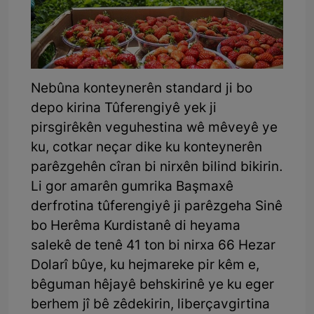
Nebûna konteynerên standard ji bo
depo kirina Tûferengiyê yek ji
pirsgirêkên veguhestina wê mêveyê ye
ku, cotkar neçar dike ku konteynerên
parêzgehên cîran bi nirxên bilind bikirin.
Li gor amarên gumrika Başmaxê
derfrotina tûferengiyê ji parêzgeha Sinê
bo Herêma Kurdistanê di heyama
salekê de tenê 41 ton bi nirxa 66 Hezar
Dolarî bûye, ku hejmareke pir kêm e,
bêguman hêjayê behskirinê ye ku eger
berhem jî bê zêdekirin, liberçavgirtina