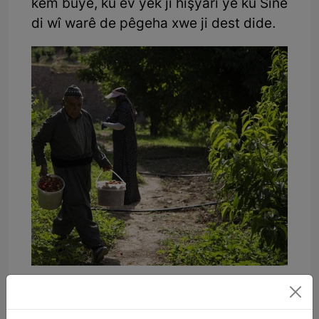
kêm bûye, ku ev yek jî hişyarî ye ku Sine
di wî warê de pêgeha xwe ji dest dide.
Hilberînerên tûferengiyê li vê
parêzgehê di demsala çinînê de rastî