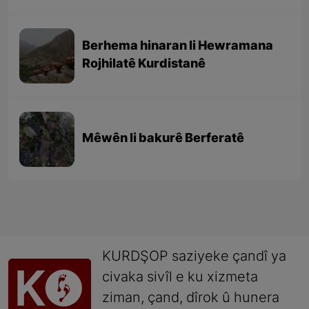
Berhema hinaran li Hewramana
Rojhilatê Kurdistanê
Mêwên li bakurê Berferatê
KURDŞOP saziyeke çandî ya
civaka sivîl e ku xizmeta
ziman, çand, dîrok û hunera