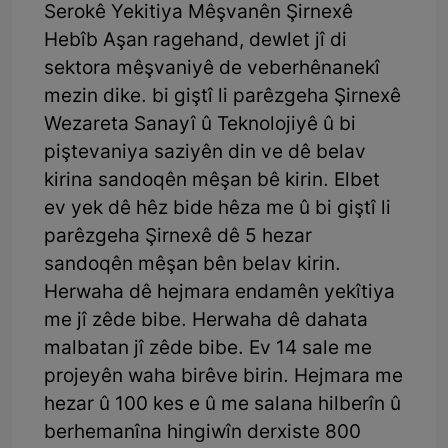
Serokê Yekitiya Mêşvanên Şirnexê
Hebîb Aşan ragehand, dewlet jî di
sektora mêşvaniyê de veberhênanekî
mezin dike. bi giştî li parêzgeha Şirnexê
Wezareta Sanayî û Teknolojiyê û bi
piştevaniya saziyên din ve dê belav
kirina sandoqên mêşan bê kirin. Elbet
ev yek dê hêz bide hêza me û bi giştî li
parêzgeha Şirnexê dê 5 hezar
sandoqên mêşan bên belav kirin.
Herwaha dê hejmara endamên yekîtiya
me jî zêde bibe. Herwaha dê dahata
malbatan jî zêde bibe. Ev 14 sale me
projeyên waha birêve birin. Hejmara me
hezar û 100 kes e û me salana hilberîn û
berhemanîna hingiwîn derxiste 800