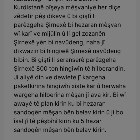
Kurdistanê pîşeya mêşvaniyê her diçe
zêdetir pêş dikeve û bi giştî li
parêzgeha Şirnexê bi hezaran mêşvan
wî karî ve mijûlin û li gel zozanên
Şirnexê yên bi navûdeng, naha jî
dixwazin bi hingiwê Şirnexê navûdeng
bibin. Bi giştî li seranserê parêzgeha
Şirnexê 800 ton hingiwîn tê hilberandin.
Ji aliyê din ve dewletê jî kargeha
paketkirina hingiwîn xiste kar û herwaha
wargeha hilberîna mêşan jî ava kir. Bi wî
awayê tê plan kirin ku bi hezaran
sandoqên mêşan bên belav kirin û ji bo
îsal jî tê pêşbînî kirin ku 5 hezar
sandoqên mêşan bên belav kirin.