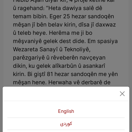
Hebîb Aşan diyar kir, 4 proje ketine kar
û ragehand: ‘’Heta dawiya salê dê
temam bibin. Eger 25 hezar sandoqên
mêşan jî bên belav kirin, dîsa jî daxwaz
û teleb heye. Herêma me ji bo
mêşvaniyê gelek dest dide. Em spasiya
Wezareta Sanayî û Teknoliyê,
parêzgariyê û rêveberên navçeyan
dikin, ku gelek alîkarbûn û asankarî
kirin. Bi giştî 81 hezar sandoqên me yên
mêşan hene. Herwaha vê derbarê de
projeya me ya markebûnê jî jiyanî bû û
hemû saziyên me jî li gel me hewkar û
alîkar in û li gel me ne.’’
English
كوردی