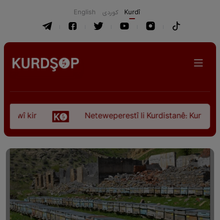
English
كوردی
Kurdî
awî kir
Neteweperestî li Kurdistanê: Kurteya pêş