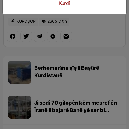
Kurdî
KURDŞOP
2665 Dîtin
Berhemanîna şîş li Başûrê
Kurdistanê
Ji sedî 70 gilopên kêm mesref ên
Îranê li bajarê Banê yê ser bi
Rojhilatê Kurdistanê têne
berhemanîn