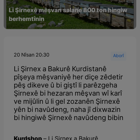
Li Şirnexê mêşvan salane 800 ton hingiw
berhemtînin
20 Nîsan 20:30
Aborî
Li Şirnex a Bakurê Kurdistanê
pîşeya mêşvaniyê her diçe zêdetir
pêş dikeve û bi giştî li parêzgeha
Şirnexê bi hezaran mêşvan wî karî
ve mijûlin û li gel zozanên Şirnexê
yên bi navûdeng, naha jî dixwazin
bi hingiwê Şirnexê navûdeng bibin
Kurdshop
– Li Şirnex a Bakurê