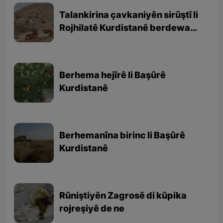
Talankirina çavkaniyên sirûştî li
Rojhilatê Kurdistanê berdewam
e
Berhema hejîrê li Başûrê
Kurdistanê
Berhemanîna birinc li Başûrê
Kurdistanê
Rûniştiyên Zagrosê di kûpika
rojreşiyê de ne