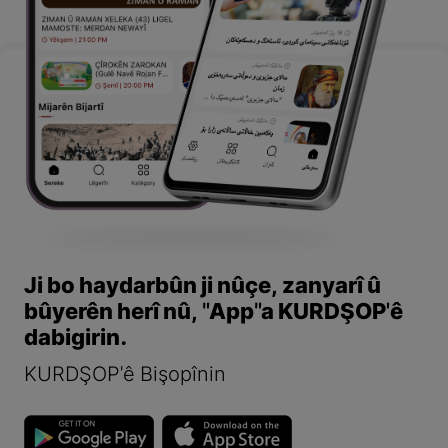
Ji bo haydarbûn ji nûçe, zanyarî û
bûyerên herî nû, "App"a KURDŞOP'ê
dabigirin.
KURDŞOP'ê Bişopînin