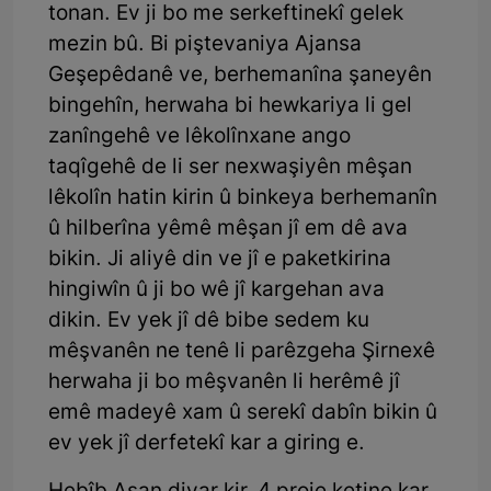
tonan. Ev ji bo me serkeftinekî gelek
mezin bû. Bi piştevaniya Ajansa
Geşepêdanê ve, berhemanîna şaneyên
bingehîn, herwaha bi hewkariya li gel
zanîngehê ve lêkolînxane ango
taqîgehê de li ser nexwaşiyên mêşan
lêkolîn hatin kirin û binkeya berhemanîn
û hilberîna yêmê mêşan jî em dê ava
bikin. Ji aliyê din ve jî e paketkirina
hingiwîn û ji bo wê jî kargehan ava
dikin. Ev yek jî dê bibe sedem ku
mêşvanên ne tenê li parêzgeha Şirnexê
herwaha ji bo mêşvanên li herêmê jî
emê madeyê xam û serekî dabîn bikin û
ev yek jî derfetekî kar a giring e.