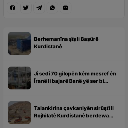
Berhemanîna şîş li Başûrê
Kurdistanê
Ji sedî 70 gilopên kêm mesref ên
Îranê li bajarê Banê yê ser bi
Rojhilatê Kurdistanê têne
berhemanîn
Talankirina çavkaniyên sirûştî li
Rojhilatê Kurdistanê berdewam
e