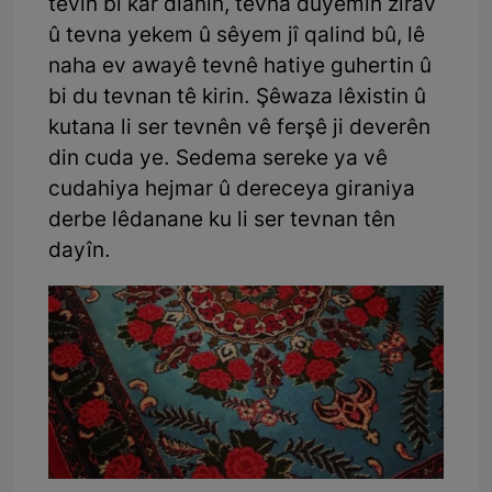
tevin bi kar dianîn, tevna duyemîn zirav
û tevna yekem û sêyem jî qalind bû, lê
naha ev awayê tevnê hatiye guhertin û
bi du tevnan tê kirin. Şêwaza lêxistin û
kutana li ser tevnên vê ferşê ji deverên
din cuda ye. Sedema sereke ya vê
cudahiya hejmar û dereceya giraniya
derbe lêdanane ku li ser tevnan tên
dayîn.