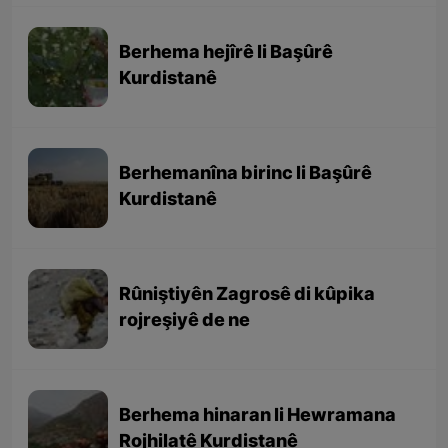
Berhema hejîrê li Başûrê
Kurdistanê
Berhemanîna birinc li Başûrê
Kurdistanê
Rûniştiyên Zagrosê di kûpika
rojreşiyê de ne
Berhema hinaran li Hewramana
Rojhilatê Kurdistanê