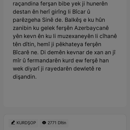
raçandina ferşan bibe yek ji hunerên
destan ên herî girîng li Bîcar û
parêzgeha Sinê de. Balkêş e ku hûn
zanibin ku gelek ferşên Azerbaycanê
yên kevn ên ku li muzexaneyên li cîhanê
tên dîtin, hemî ji pêkhateya ferşên
Bîcarê ne. Di demên kevnar de xan an jî
mîr û fermandarên kurd ew ferşê han
wek diyarî ji rayedarên dewletê re
dişandin.
KURDŞOP
2771 Dîtin