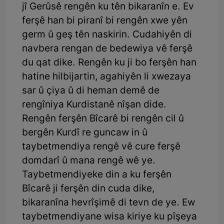
jî Gerûsê rengên ku tên bikaranîn e. Ev
ferşê han bi piranî bi rengên xwe yên
germ û geş tên naskirin. Cudahiyên di
navbera rengan de bedewiya vê ferşê
du qat dike. Rengên ku ji bo ferşên han
hatine hilbijartin, agahiyên li xwezaya
sar û çiya û di heman demê de
rengîniya Kurdistanê nîşan dide.
Rengên ferşên Bîcarê bi rengên cil û
bergên Kurdî re guncaw in û
taybetmendiya rengê vê cure ferşê
domdarî û mana rengê wê ye.
Taybetmendiyeke din a ku ferşên
Bîcarê ji ferşên din cuda dike,
bikaranîna hevrîşimê di tevn de ye. Ew
taybetmendiyane wisa kiriye ku pîşeya