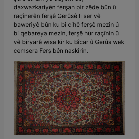
daxwazkariyên ferşan pir zêde bûn û
raçînerên ferşê Gerûsê li ser vê
baweriyê bûn ku bi cihê ferşê mezin û
bi qebareya mezin, ferşê hûr raçînin û
vê biryarê wisa kir ku Bîcar û Gerûs wek
cemsera Ferş bên naskirin.