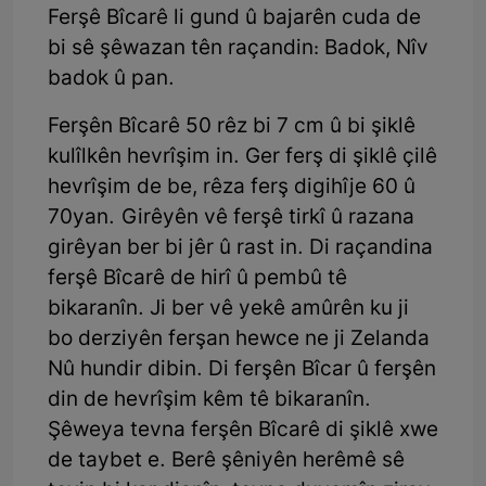
Ferşê Bîcarê li gund û bajarên cuda de
bi sê şêwazan tên raçandin: Badok, Nîv
badok û pan.
Ferşên Bîcarê 50 rêz bi 7 cm û bi şiklê
kulîlkên hevrîşim in. Ger ferş di şiklê çilê
hevrîşim de be, rêza ferş digihîje 60 û
70yan. Girêyên vê ferşê tirkî û razana
girêyan ber bi jêr û rast in. Di raçandina
ferşê Bîcarê de hirî û pembû tê
bikaranîn. Ji ber vê yekê amûrên ku ji
bo derziyên ferşan hewce ne ji Zelanda
Nû hundir dibin. Di ferşên Bîcar û ferşên
din de hevrîşim kêm tê bikaranîn.
Şêweya tevna ferşên Bîcarê di şiklê xwe
de taybet e. Berê şêniyên herêmê sê