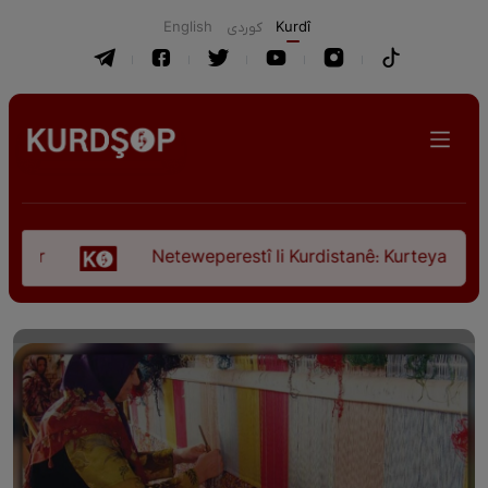
English
كوردی
Kurdî
Neteweperestî li Kurdistanê: Kurteya pêşveçûna d