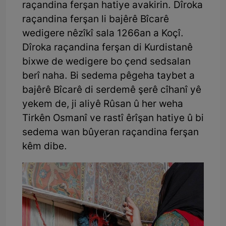
raçandina ferşan hatiye avakirin. Dîroka
raçandina ferşan li bajêrê Bîcarê
wedigere nêzîkî sala 1266an a Koçî.
Dîroka raçandina ferşan di Kurdistanê
bixwe de wedigere bo çend sedsalan
berî naha. Bi sedema pêgeha taybet a
bajêrê Bîcarê di serdemê şerê cîhanî yê
yekem de, ji aliyê Rûsan û her weha
Tirkên Osmanî ve rastî êrîşan hatiye û bi
sedema wan bûyeran raçandina ferşan
kêm dibe.