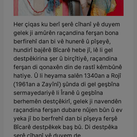
Her çiqas ku berî şerê cîhanî yê duyem
gelek ji amûrên raçandina ferşan bona
berfirehî dan bi vê hunerê û pîşeyê,
hundirî bajêrê Bîcarê hebe jî, lê li gel
destpêkirina şer û birçîtiyê, raçandina
ferşan di qonaxên din de rastî kêmbûnê
hatiye. Û li heyama salên 1340an a Rojî
(1961an a Zayînî) şûnda di gel geşbîna
sermayedariyê li Îranê û geşbîna
berhemên destçêkirî, gelek ji navendên
raçandina ferşan dubare nûjen bûn û ev
yeka jî bo berfrehî dan bi pîşeya ferşê
Bîcarê destpêkek baş bû. Di destpêka
şerê cîhanî yê duyem de,