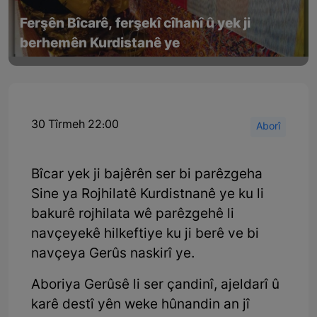
Ferşên Bîcarê, ferşekî cîhanî û yek ji
berhemên Kurdistanê ye
30 Tîrmeh 22:00
Aborî
Bîcar yek ji bajêrên ser bi parêzgeha
Sine ya Rojhilatê Kurdistnanê ye ku li
bakurê rojhilata wê parêzgehê li
navçeyekê hilkeftiye ku ji berê ve bi
navçeya Gerûs naskirî ye.
Aboriya Gerûsê li ser çandinî, ajeldarî û
karê destî yên weke hûnandin an jî