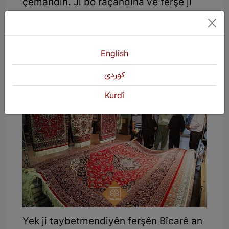
çemandin. Ji bo raçandina vê ferşê ji
bilî yek an du benên tenik, çermê pir
stûr dixin nav pêkhateya vê de. Ew bi
kulmekê hesin bi girêyên ferşê ve tê
English
lêdan û ev yeka jî pêkhateya ferşên han
pir bihêz dike.
كوردی
Kurdî
Yek ji taybetmendiyên ferşên Bîcarê an