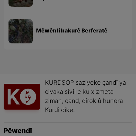
Mêwên li bakurê Berferatê
KURDŞOP saziyeke çandî ya
civaka sivîl e ku xizmeta
ziman, çand, dîrok û hunera
Kurdî dike.
Pêwendî