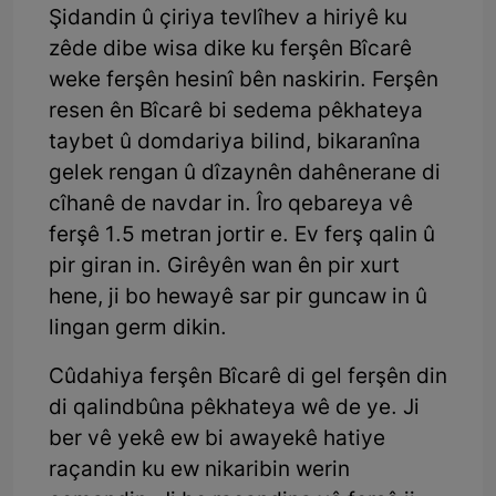
Şidandin û çiriya tevlîhev a hiriyê ku
zêde dibe wisa dike ku ferşên Bîcarê
weke ferşên hesinî bên naskirin. Ferşên
resen ên Bîcarê bi sedema pêkhateya
taybet û domdariya bilind, bikaranîna
gelek rengan û dîzaynên dahênerane di
cîhanê de navdar in. Îro qebareya vê
ferşê 1.5 metran jortir e. Ev ferş qalin û
pir giran in. Girêyên wan ên pir xurt
hene, ji bo hewayê sar pir guncaw in û
lingan germ dikin.
Cûdahiya ferşên Bîcarê di gel ferşên din
di qalindbûna pêkhateya wê de ye. Ji
ber vê yekê ew bi awayekê hatiye
raçandin ku ew nikaribin werin