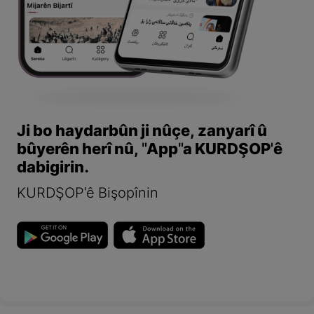
Ji bo haydarbûn ji nûçe, zanyarî û
bûyerên herî nû, "App"a KURDŞOP'ê
dabigirin.
KURDŞOP'ê Bişopînin