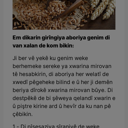
Em dikarin girîngiya aboriya genim di
van xalan de kom bikin:
Ji ber vê yekê ku genim weke
berhemeke sereke ya xwarina mirovan
tê hesabkirin, di aboriya her welatî de
xwedî pêgeheke bilind e û her ji demên
beriya dîrokê xwarina mirovan bûye. Di
destpêkê de bi şêweya qelandî xwarin e
û piştre kirine ard û hevîr da ku nan pê
çêbikin.
1 - Di pîşesaziya şîraniyê de weke