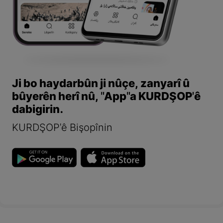
Ji bo haydarbûn ji nûçe, zanyarî û
bûyerên herî nû, "App"a KURDŞOP'ê
dabigirin.
KURDŞOP'ê Bişopînin