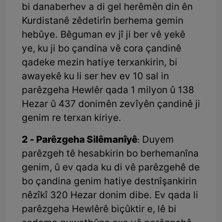
bi danaberhev a di gel herêmên din ên
Kurdistanê zêdetirîn berhema gemin
hebûye. Bêguman ev jî ji ber vê yekê
ye, ku ji bo çandina vê cora çandinê
qadeke mezin hatiye terxankirin, bi
awayekê ku li ser hev ev 10 sal in
parêzgeha Hewlêr qada 1 milyon û 138
Hezar û 437 donimên zevîyên çandinê ji
genim re terxan kiriye.
2 - Parêzgeha Silêmanîyê
: Duyem
parêzgeh tê hesabkirin bo berhemanîna
genim, û ev qada ku di vê parêzgehê de
bo çandina genim hatiye destnîşankirin
nêzîkî 320 Hezar donim dibe. Ev qada li
parêzgeha Hewlêrê biçûktir e, lê bi