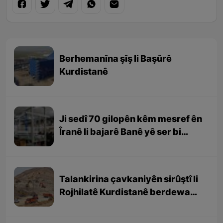
Berhemanîna şîş li Başûrê
Kurdistanê
Ji sedî 70 gilopên kêm mesref ên
Îranê li bajarê Banê yê ser bi
Rojhilatê Kurdistanê têne
berhemanîn
Talankirina çavkaniyên sirûştî li
Rojhilatê Kurdistanê berdewam
e