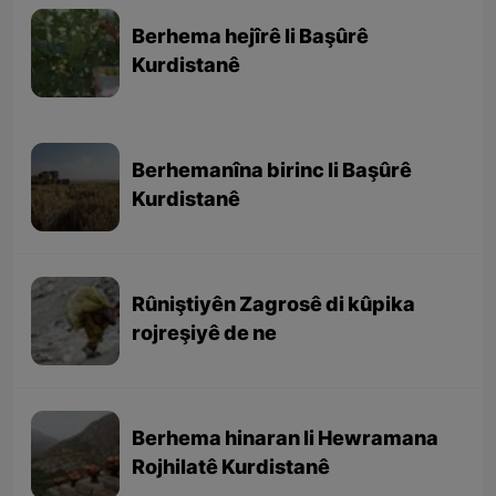
Berhema hejîrê li Başûrê
Kurdistanê
Berhemanîna birinc li Başûrê
Kurdistanê
Rûniştiyên Zagrosê di kûpika
rojreşiyê de ne
Berhema hinaran li Hewramana
Rojhilatê Kurdistanê