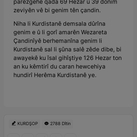
parêzgehê qada 69 Hezar û 39 donim
zeviyên vê bi genim tên çandin.
Niha li Kurdistanê demsala dûrîna
genim e û li gorî amarên Wezareta
Çandinîyê berhemanîna genim li
Kurdistanê sal li şûna salê zêde dibe, bi
awayekê ku îsal gihîştiye 126 Hezar ton
an ku kêmtirî du caran hewcehiya
hundirî Herêma Kurdistanê ye.
KURDŞOP
2788 Dîtin