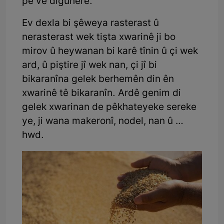
pê ve diguhere.
Ev dexla bi şêweya rasterast û
nerasterast wek tişta xwarinê ji bo
mirov û heywanan bi karê tînin û çi wek
ard, û piştire jî wek nan, çi jî bi
bikaranîna gelek berhemên din ên
xwarinê tê bikaranîn. Ardê genim di
gelek xwarinan de pêkhateyeke sereke
ye, ji wana makeronî, nodel, nan û …
hwd.