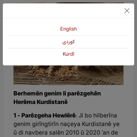
English
كوردی
Kurdî
Berhemên genim li parêzgehên
Herêma Kurdistanê
1 - Parêzgeha Hewlêrê
: Ji bo hilberîna
genim girîngtirîn naçeya Kurdistanê ye
û di navbera salên 2010 û 2020 'an de