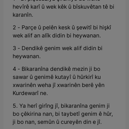
hevîrê karî û wek kêk û bîskuvêtan tê bi
karanîn.
2 - Parçe û pelên kesk û şewitî bi hişkî
wek alif an alîk didin bi heywanan.
3 - Dendikê genim wek alif didin bi
heywanan.
4 - Bikaranîna dendikê mezin ji bo
sawar û genimê kutayî û hûrkirî ku
xwarinên weha jî xwarinên berê yên
Kurdewarî ne.
5. Ya herî girîng jî, bikaranîna genim ji
bo çêkirina nan, bi taybetî genim ê hûr,
ji bo nan, semûn û cureyên din e jî.