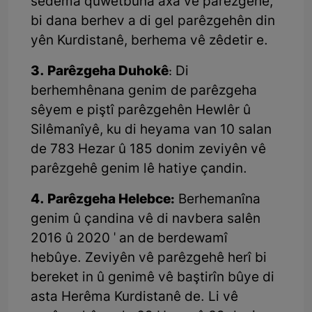
sedema quwetbûna axa vê parêzgehê,
bi dana berhev a di gel parêzgehên din
yên Kurdistanê, berhema vê zêdetir e.
3. Parêzgeha Duhokê
: Di
berhemhênana genim de parêzgeha
sêyem e piştî parêzgehên Hewlêr û
Silêmanîyê, ku di heyama van 10 salan
de 783 Hezar û 185 donim zeviyên vê
parêzgehê genim lê hatiye çandin.
4. Parêzgeha Helebce:
Berhemanîna
genim û çandina vê di navbera salên
2016 û 2020 ' an de berdewamî
hebûye. Zeviyên vê parêzgehê herî bi
bereket in û genimê vê baştirîn bûye di
asta Herêma Kurdistanê de. Li vê