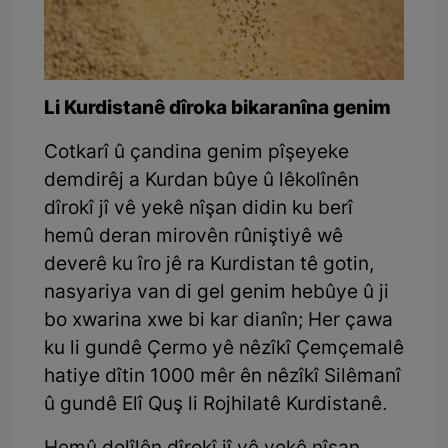
Li Kurdistanê dîroka bikaranîna genim
Cotkarî û çandina genim pîşeyeke
demdirêj a Kurdan bûye û lêkolînên
dîrokî jî vê yekê nîşan didin ku berî
hemû deran mirovên rûniştiyê wê
deverê ku îro jê ra Kurdistan tê gotin,
nasyariya van di gel genim hebûye û ji
bo xwarina xwe bi kar dianîn; Her çawa
ku li gundê Çermo yê nêzîkî Çemçemalê
hatiye dîtin 1000 mêr ên nêzîkî Silêmanî
û gundê Elî Quş li Rojhilatê Kurdistanê.