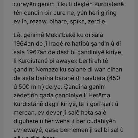
cureyên genim jî ku li deştên Kurdistanê
tên çandin pir cure ne, yên herî girîng
ev in, rezaw, bihare, spîke, zerd e.
Lê, genimê Meksîbakê ku di sala
1964an de ji Iraqê re hatibû şandin û di
sala 1967an de dest bi çandiniyê kiriye,
li Kurdistanê bi awayek berfireh tê
çandin; Nemaze ku salane di wan cihan
de asta barîna baranê di navbera (450
û 500 mm) de ye. Çandina genim
zêdetirîn qada çandiniyê li Herêma
Kurdistanê dagir kiriye, lê li gorî şert û
mercan, ev dever ji salê heta salê
diguhere û her weha ji ber cudahiyên
avhewayê, qasa berheman ji sal bi sal û