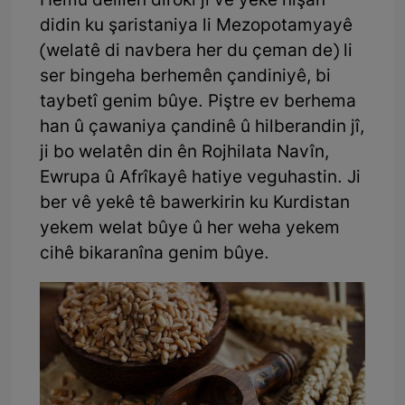
Hemû delîlên dîrokî jî vê yekê nîşan
didin ku şaristaniya li Mezopotamyayê
(welatê di navbera her du çeman de) li
ser bingeha berhemên çandiniyê, bi
taybetî genim bûye. Piştre ev berhema
han û çawaniya çandinê û hilberandin jî,
ji bo welatên din ên Rojhilata Navîn,
Ewrupa û Afrîkayê hatiye veguhastin. Ji
ber vê yekê tê bawerkirin ku Kurdistan
yekem welat bûye û her weha yekem
cihê bikaranîna genim bûye.