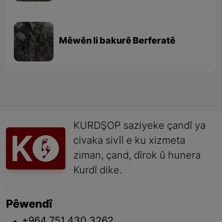
Mêwên li bakurê Berferatê
KURDŞOP saziyeke çandî ya
civaka sivîl e ku xizmeta
ziman, çand, dîrok û hunera
Kurdî dike.
Pêwendî
+964 751 430 3262