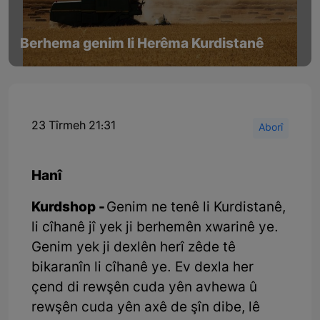
Berhema genim li Herêma Kurdistanê
23 Tîrmeh 21:31
Aborî
Hanî
Kurdshop -
Genim ne tenê li Kurdistanê,
li cîhanê jî yek ji berhemên xwarinê ye.
Genim yek ji dexlên herî zêde tê
bikaranîn li cîhanê ye. Ev dexla her
çend di rewşên cuda yên avhewa û
rewşên cuda yên axê de şîn dibe, lê