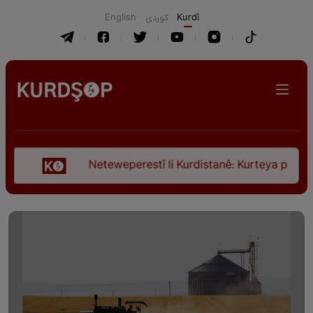
English
كوردی
Kurdî
Neteweperestî li Kurdistanê: Kurteya pêşveçûna diro