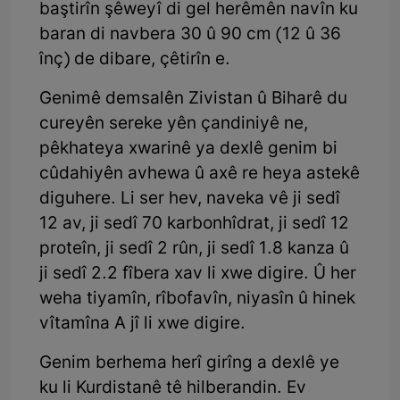
baştirîn şêweyî di gel herêmên navîn ku
baran di navbera 30 û 90 cm (12 û 36
înç) de dibare, çêtirîn e.
Genimê demsalên Zivistan û Biharê du
cureyên sereke yên çandiniyê ne,
pêkhateya xwarinê ya dexlê genim bi
cûdahiyên avhewa û axê re heya astekê
diguhere. Li ser hev, naveka vê ji sedî
12 av, ji sedî 70 karbonhîdrat, ji sedî 12
proteîn, ji sedî 2 rûn, ji sedî 1.8 kanza û
ji sedî 2.2 fîbera xav li xwe digire. Û her
weha tiyamîn, rîbofavîn, niyasîn û hinek
vîtamîna A jî li xwe digire.
Genim berhema herî girîng a dexlê ye
ku li Kurdistanê tê hilberandin. Ev