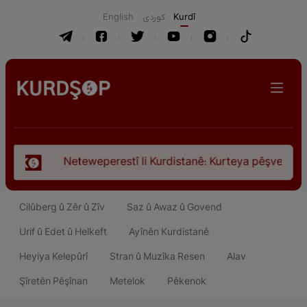
English
كوردی
Kurdî
î li Kurdistanê: Kurteya pêşveçûna dirokî û civakî-siyasî
Cilûberg û Zêr û Zîv
Saz û Awaz û Govend
Urif û Edet û Helkeft
Ayînên Kurdistanê
Heyiya Kelepûrî
Stran û Muzîka Resen
Alav
Şîretên Pêşînan
Metelok
Pêkenok