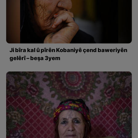
Ji bîra kal û pîrên Kobaniyê çend baweriyên
gelêrî – beşa 3yem