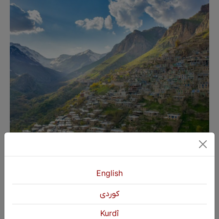
Siyaçemane; awazek kevn û dîrokî ya
netewa Kurd
English
كوردی
Kurdî