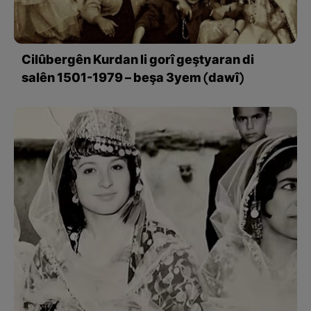
Cilûbergên Kurdan li gorî geştyaran di
salên 1501-1979 – beşa 3yem (dawî)