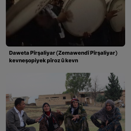
Daweta Pîrşaliyar (Zemawendî Pîrşaliyar)
kevneşopiyek pîroz û kevn