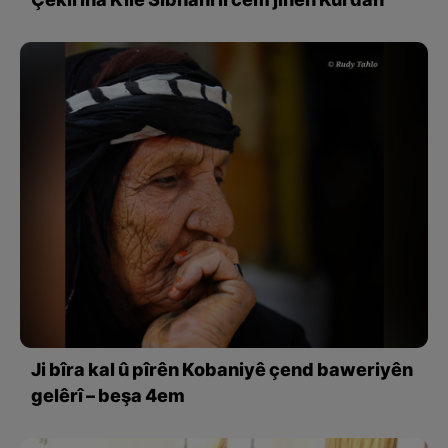
Çêkirina Kilê Sibhanî li cem jinên Kurdan
Ji bîra kal û pîrên Kobaniyê çend baweriyên
gelêrî – beşa 4em