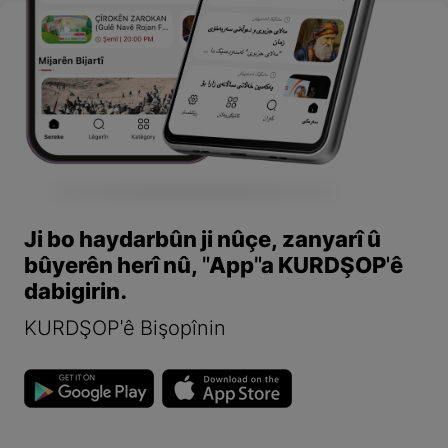
Ji bo haydarbûn ji nûçe, zanyarî û
bûyerên herî nû, "App"a KURDŞOP'ê
dabigirin.
KURDŞOP'ê Bişopînin