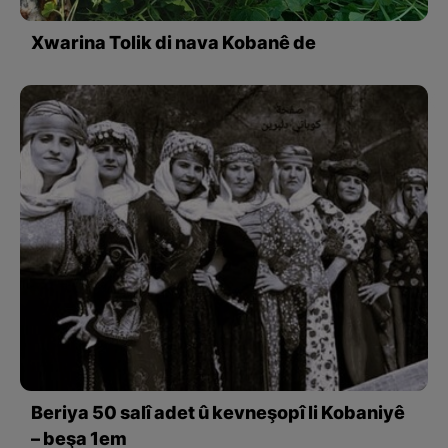
Xwarina Tolik di nava Kobanê de
Beriya 50 salî adet û kevneşopî li Kobaniyê
– beşa 1em