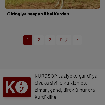
Girîngiya hespan li bal Kurdan
1
2
3
Paşî
»
KURDŞOP saziyeke çandî ya
civaka sivîl e ku xizmeta
ziman, çand, dîrok û hunera
Kurdî dike.