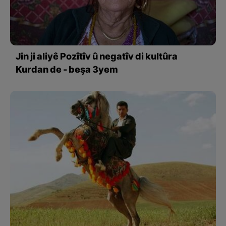
Jin ji aliyê Pozîtîv û negatîv di kultûra
Kurdan de - beşa 3yem