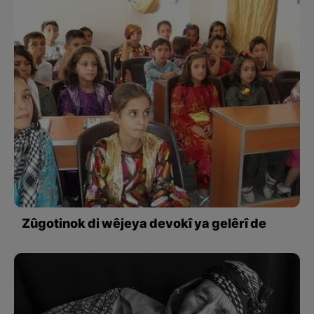
Zûgotinok di wêjeya devokî ya gelêrî de