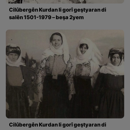
Cilûbergên Kurdan li gorî geştyaran di
salên 1501-1979 – beşa 2yem
Cilûbergên Kurdan li gorî geştyaran di