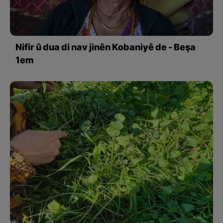
Nifir û dua di nav jinên Kobaniyê de - Beşa
1em