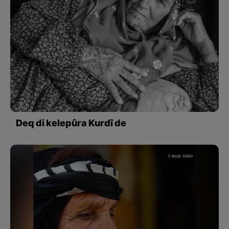
Deq di kelepûra Kurdî de