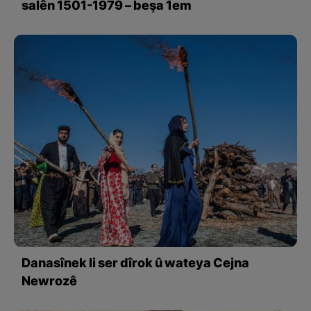
salên 1501-1979 – beşa 1em
Danasînek li ser dîrok û wateya Cejna
Newrozê