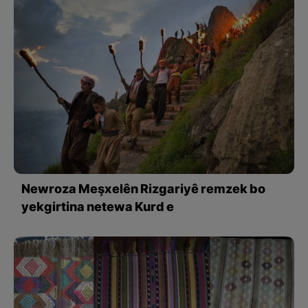
Newroza Meşxelên Rizgariyê remzek bo
yekgirtina netewa Kurd e