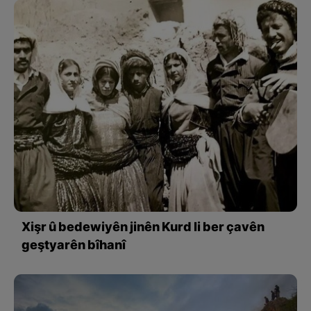
Xişr û bedewiyên jinên Kurd li ber çavên
geştyarên bîhanî