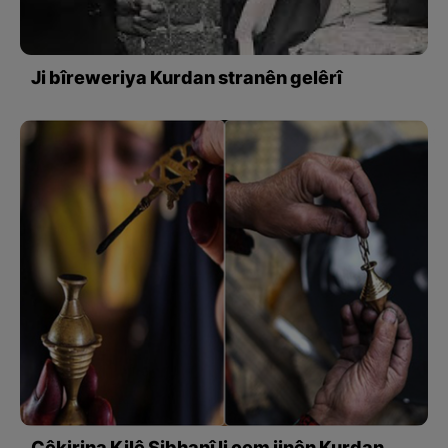
Ji bîreweriya Kurdan stranên gelêrî