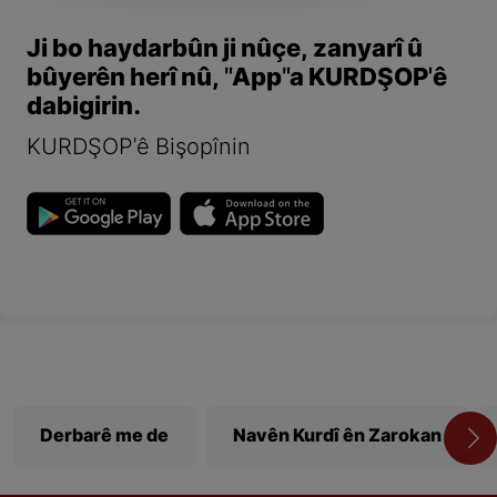
Ji bo haydarbûn ji nûçe, zanyarî û
bûyerên herî nû, "App"a KURDŞOP'ê
dabigirin.
KURDŞOP'ê Bişopînin
Derbarê me de
Navên Kurdî ên Zarokan