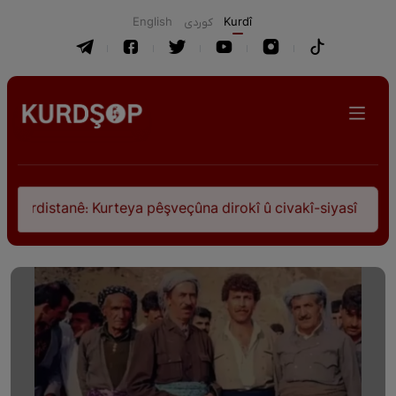
English
كوردی
Kurdî
stanê: Kurteya pêşveçûna dirokî û civakî-siyasî