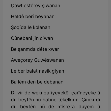
Çawt estêrey şiwanan
Heldê berî beyanan
Şoqîda le kolanan
Qûnebanî jin ciwan
Be şanmda dête xwar
Aweçorey Guwêswanan
Le ber balat nasik giyan
Ba lêm den be debanan
Di vir de wekî qafiyeyekê, çarîneyeke û
du beytên nû hatine têkelkirin. Çimkî di
du beytên nû de mîsre`a duyem û