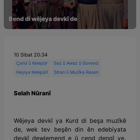
Bend di wêjeya devkî de
10 Sibat 20:34
Çand û Kelepûr
Saz û Awaz û Govend
Heyiya Kelepûrî
Stran û Muzîka Resen
Selah Nûranî
Wêjeya devkî ya Kurd di beşa muzîkê
de, wek tev beşên din ên edebiyata
devkî dewlemend e û çend dengî ye.