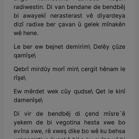
radiwestin. Di van bendane de bendbêj
bi awayekî nerasterast vê diyardeya
dizî radixe ber çavan û gelek mînakên
wê hene.
Le ber ew bejnet demirim\ Delêy çûze
qamîşe\
Qebrî mirdûy morî min\ cergit hênam le
rîşe\
Ew mêrdet wek cûy qudse\ Qet le kinî
damenîşe\
Di vir de bendbêj di çend mîsre`ê
yekem de bi vegotina hesta xwe bo
evîna xwe, rê xweş dike bo wê ku behsa