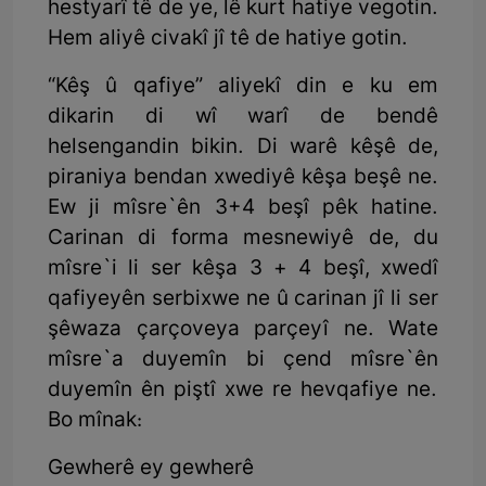
hestyarî tê de ye, lê kurt hatiye vegotin.
Hem aliyê civakî jî tê de hatiye gotin.
“Kêş û qafiye” aliyekî din e ku em
dikarin di wî warî de bendê
helsengandin bikin. Di warê kêşê de,
piraniya bendan xwediyê kêşa beşê ne.
Ew ji mîsre`ên 3+4 beşî pêk hatine.
Carinan di forma mesnewiyê de, du
mîsre`i li ser kêşa 3 + 4 beşî, xwedî
qafiyeyên serbixwe ne û carinan jî li ser
şêwaza çarçoveya parçeyî ne. Wate
mîsre`a duyemîn bi çend mîsre`ên
duyemîn ên piştî xwe re hevqafiye ne.
Bo mînak:
Gewherê ey gewherê