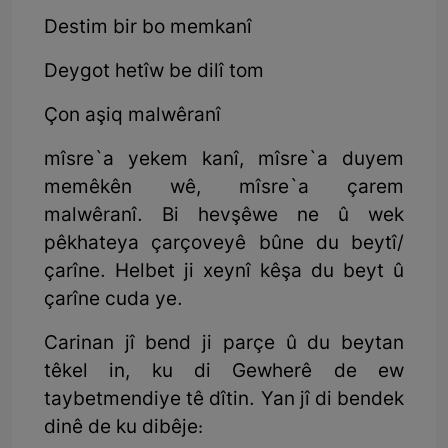
Destim bir bo memkanî
Deygot hetîw be dilî tom
Çon aşiq malwêranî
mîsre`a yekem kanî, mîsre`a duyem
memêkên wê, mîsre`a çarem
malwêranî. Bi hevşêwe ne û wek
pêkhateya çarçoveyê bûne du beytî/
çarîne. Helbet ji xeynî kêşa du beyt û
çarîne cuda ye.
Carinan jî bend ji parçe û du beytan
têkel in, ku di Gewherê de ew
taybetmendiye tê dîtin. Yan jî di bendek
dinê de ku dibêje: