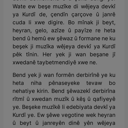
Wate ew beşe muzîke di wêjeya devkî
ya Kurdî de, çendîn çarçove û janrê
cuda li xwe digire. Bo mînak ji beyt,
heyran, gelo, azîze û payîze re heta
bend û hemû ew şêwaz û formane ne ku
beşek ji muzîka wêjeya devkî ya Kurdî
pêk tînin. Her yek ji wan beşane jî
xwedanê taybetmendiyê xwe ne.
Bend yek ji wan formên derbirînê ye ku
heta niha pênaseyeke tevaw bo
nehatiye kirin. Bend şêwazekî derbirîna
rîtmî û xwedan muzîk û kêş û qafiyeyê
ye. Beşeke muzîkê li edebiyata devkî ya
Kurdî ye. Ew şêwe vegotine wek heyran
û beyt û janreyên dinê yên wêjeya