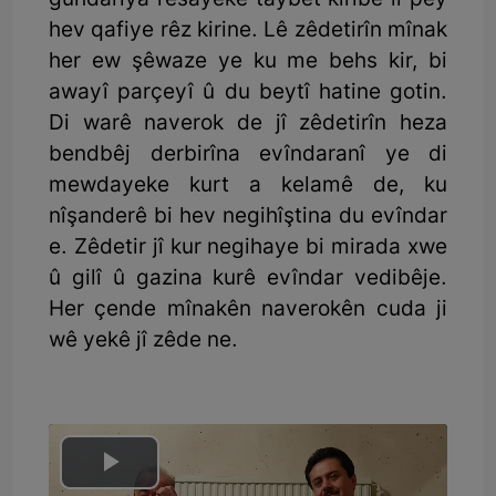
guhdariya rêsayeke taybet kiribe li pey
hev qafiye rêz kirine. Lê zêdetirîn mînak
her ew şêwaze ye ku me behs kir, bi
awayî parçeyî û du beytî hatine gotin.
Di warê naverok de jî zêdetirîn heza
bendbêj derbirîna evîndaranî ye di
mewdayeke kurt a kelamê de, ku
nîşanderê bi hev negihîştina du evîndar
e. Zêdetir jî kur negihaye bi mirada xwe
û gilî û gazina kurê evîndar vedibêje.
Her çende mînakên naverokên cuda ji
wê yekê jî zêde ne.
Play