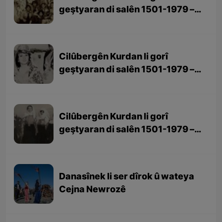
geştyaran di salên 1501-1979 –
beşa 3yem (dawî)
Cilûbergên Kurdan li gorî
geştyaran di salên 1501-1979 –
beşa 2yem
Cilûbergên Kurdan li gorî
geştyaran di salên 1501-1979 –
beşa 1em
Danasînek li ser dîrok û wateya
Cejna Newrozê