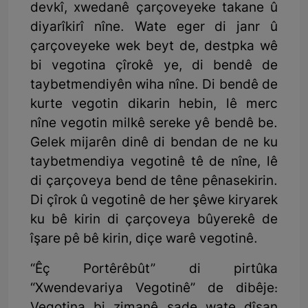
devkî, xwedanê çarçoveyeke takane û
diyarîkirî nîne. Wate eger di janr û
çarçoveyeke wek beyt de, destpka wê
bi vegotina çîrokê ye, di bendê de
taybetmendiyên wiha nîne. Di bendê de
kurte vegotin dikarin hebin, lê merc
nîne vegotin milkê sereke yê bendê be.
Gelek mijarên dinê di bendan de ne ku
taybetmendiya vegotinê tê de nîne, lê
di çarçoveya bend de têne pênasekirin.
Di çîrok û vegotinê de her şêwe kiryarek
ku bê kirin di çarçoveya bûyerekê de
îşare pê bê kirin, diçe warê vegotinê.
“Êç Portêrêbût” di pirtûka
“Xwendevariya Vegotinê” de dibêje: