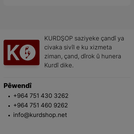
KURDŞOP saziyeke çandî ya
civaka sivîl e ku xizmeta
ziman, çand, dîrok û hunera
Kurdî dike.
Pêwendî
+964 751 430 3262
+964 751 460 9262
info@kurdshop.net