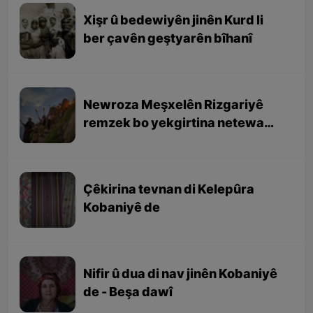
Xişr û bedewiyên jinên Kurd li
ber çavên geştyarên bîhanî
Newroza Meşxelên Rizgariyê
remzek bo yekgirtina netewa
Kurd e
Çêkirina tevnan di Kelepûra
Kobaniyê de
Nifir û dua di nav jinên Kobaniyê
de - Beşa dawî