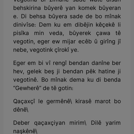
Vegotina bi zimanê sade wate dîsan
behskirina bûyerê yan komek bûyeran
e. Di behsa bûyera sade de bo mînak
dinivîse: Dem ku em dibêjin kêçekê li
pisîka min veda, bûyerek çawa tê
vegotin, eger ew mijar ecêb û girîng jî
nebe, vegotink çîrokî ye.
Eger em bi vî rengî bendan danîne ber
hev, gelek beş ji bendan pêk hatine ji
vegotinê. Bo mînak dema ku di benda
“Gewherê” de tê gotin:
Qaçaxçî le germênê\ kirasê marot bo
dênê\
Deber qaçaxçiyan mirim\ Dilê yarim
naşkênê\