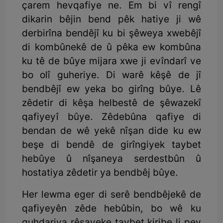
çarem hevqafiye ne. Em bi vî rengî
dikarin bêjin bend pêk hatiye ji wê
derbirîna bendêjî ku bi şêweya xwebêjî
di kombûnekê de û pêka ew kombûna
ku tê de bûye mijara xwe ji evîndarî ve
bo olî guheriye. Di warê kêşê de jî
bendbêjî ew yeka bo girîng bûye. Lê
zêdetir di kêşa helbestê de şêwazekî
qafiyeyî bûye. Zêdebûna qafiye di
bendan de wê yekê nîşan dide ku ew
beşe di bendê de girîngiyek taybet
hebûye û nîşaneya serdestbûn û
hostatiya zêdetir ya bendbêj bûye.
Her lewma eger di serê bendbêjekê de
qafiyeyên zêde hebûbin, bo wê ku