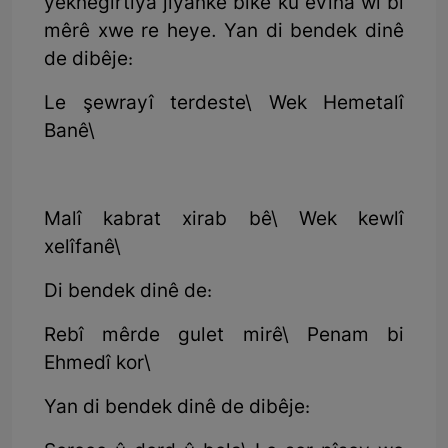
yeknegirtiya jiyankê bike ku evîna wî bi
mêrê xwe re heye. Yan di bendek dinê
de dibêje:
Le şewrayî terdeste\ Wek Hemetalî
Banê\
Malî kabrat xirab bê\ Wek kewlî
xelîfanê\
Di bendek dinê de:
Rebî mêrde gulet mirê\ Penam bi
Ehmedî kor\
Yan di bendek dinê de dibêje: