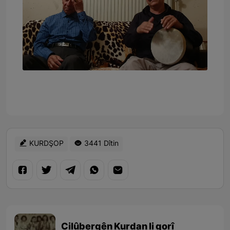
Video
KURDŞOP
3441 Dîtin
Cilûbergên Kurdan li gorî