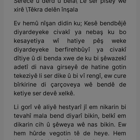
Serece û derd û bela\ Le ser pîsey we
xirê \Têkra delên înşala
Ev hemû nîşan didin ku; Kesê bendbêjê
diyardeyeke civakî ya nebaş ku bo
kesayetiya wî hatiye pêş weke
diyardeyeke berfirehbûyî ya civakî
dîtiye û di benda xwe de ku bi şêwazekî
adetî di nava girseyê de hatine gotin
tekeziyê li ser dike û bi vî rengî, ew cure
bîrkirine di çarçoveya wê bendê de
ketiye ser devê xelkê.
Li gorî vê aliyê hestyarî jî em nikarin bi
tevahî mala bend diyarî bikin, belkî em
dikarin cih û şêweya wê nas bikin. Ew
hem hûrde vegotin tê de heye. Hem