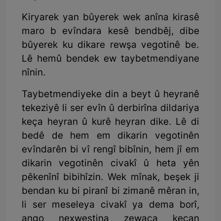
Kiryarek yan bûyerek wek anîna kirasê
maro b evîndara kesê bendbêj, dibe
bûyerek ku dikare rewşa vegotinê be.
Lê hemû bendek ew taybetmendiyane
nînin.
Taybetmendiyeke din a beyt û heyranê
tekeziyê li ser evîn û derbirîna dildariya
keça heyran û kurê heyran dike. Lê di
bedê de hem em dikarin vegotinên
evîndarên bi vî rengî bibînin, hem jî em
dikarin vegotinên civakî û heta yên
pêkenînî bibihîzin. Wek mînak, beşek ji
bendan ku bi piranî bi zimanê mêran in,
li ser meseleya civakî ya dema borî,
ango nexwestina zewaca keçan