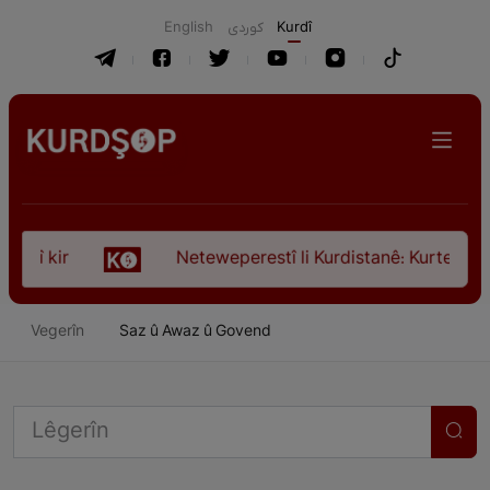
English
كوردی
Kurdî
Neteweperestî li Kurdistanê: Kurteya pêşveçûna di
Vegerîn
Saz û Awaz û Govend