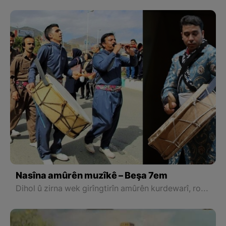
Nasîna amûrên muzîkê – Beşa 7em
Dihol û zirna wek girîngtirîn amûrên kurdewarî, rola bingehîn di nav çand û kultûra mirovê kurd de dilîze.