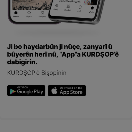
Ji bo haydarbûn ji nûçe, zanyarî û
bûyerên herî nû, "App"a KURDŞOP'ê
dabigirin.
KURDŞOP'ê Bişopînin