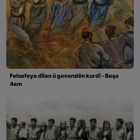
Felsefeya dîlan û govendên kurdî - Beşa
4em