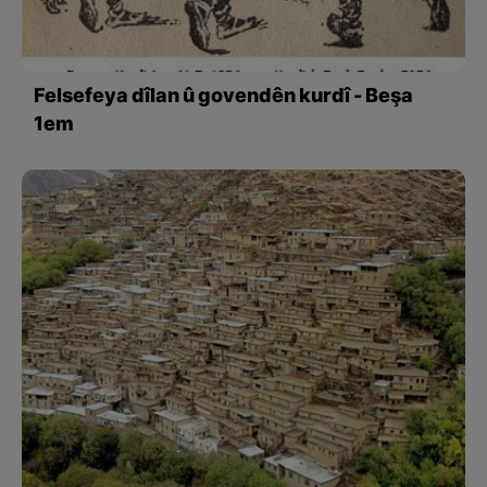
Felsefeya dîlan û govendên kurdî - Beşa
1em