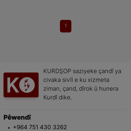
1
KURDŞOP saziyeke çandî ya
civaka sivîl e ku xizmeta
ziman, çand, dîrok û hunera
Kurdî dike.
Pêwendî
+964 751 430 3262