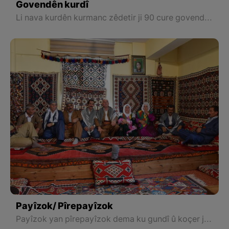
Govendên kurdî
Li nava kurdên kurmanc zêdetir ji 90 cure govend hene. Helbet li nava kurdên kurmancên Badînî li herêma Badînan de hinek govendên taybet jî hene.
Payîzok/ Pîrepayîzok
Payîzok yan pîrepayîzok dema ku gundî û koçer ji zozanan û banyan dizivrne gund an jî deştê, îdî rengê tebîet û siruştê guherîye