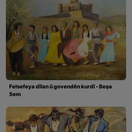
Felsefeya dîlan û govendên kurdî - Beşa
5em