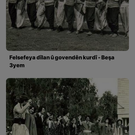
Felsefeya dîlan û govendên kurdî - Beşa
3yem