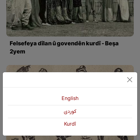
Felsefeya dîlan û govendên kurdî - Beşa
2yem
English
كوردی
Kurdî