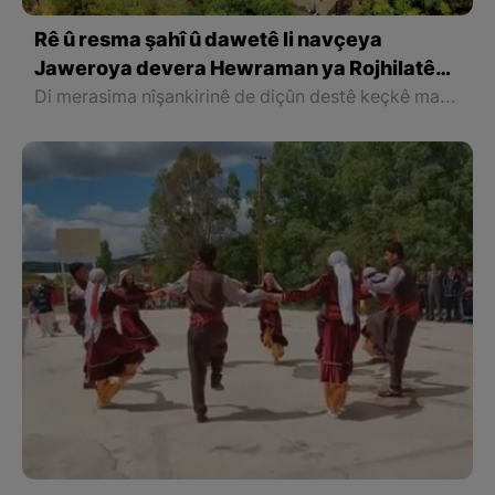
Rê û resma şahî û dawetê li navçeya
Jaweroya devera Hewraman ya Rojhilatê
Kurdistanê
Di merasima nîşankirinê de diçûn destê keçkê maç dikirin û bo dema hefteyek yan du hefteyan gustîlekî dixistin tiliya wê. Paşê diçûn marê dibirrîn û piştî marebirrînê, şêranî dixwarin. Digotin, eger şêranî hişk be, ji ber ku erzan e, hinek dirav jî ligel şêranî daynin