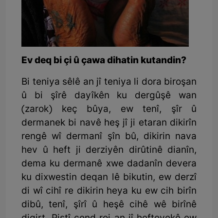
Ev deq bi çi û çawa dihatin kutandin?
Bi teniya sêlê an jî teniya li dora biroşan
û bi şîrê dayîkên ku dergûşê wan
(zarok) keç bûya, ew tenî, şîr û
dermanek bi navê heş jî ji etaran dikirîn
rengê wî dermanî şîn bû, dikirin nava
hev û heft ji derziyên dirûtinê dianîn,
dema ku dermanê xwe dadanîn devera
ku dixwestin deqan lê bikutin, ew derzî
di wî cihî re dikirin heya ku ew cih birîn
dibû, tenî, şîrî û heşê cihê wê birînê