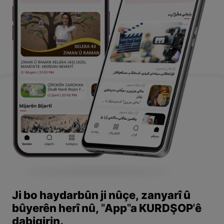
Ji bo haydarbûn ji nûçe, zanyarî û
bûyerên herî nû, "App"a KURDŞOP'ê
dabigirin.