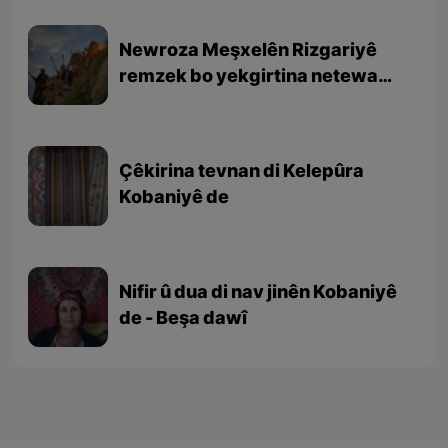
Newroza Meşxelên Rizgariyê
remzek bo yekgirtina netewa
Kurd e
Çêkirina tevnan di Kelepûra
Kobaniyê de
Nifir û dua di nav jinên Kobaniyê
de - Beşa dawî