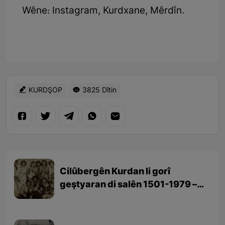
Wêne: Instagram, Kurdxane, Mêrdîn.
KURDŞOP
3825 Dîtin
Cilûbergên Kurdan li gorî
geştyaran di salên 1501-1979 –
beşa 3yem (dawî)