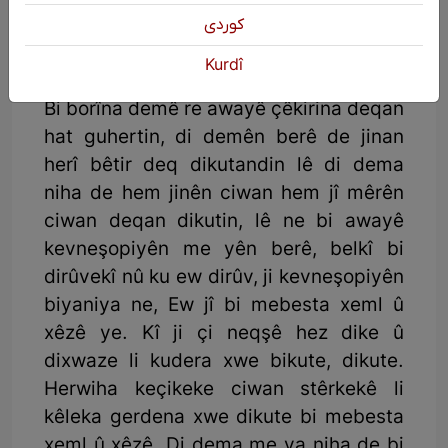
كوردی
Di dema me ya niha de deq:
Kurdî
Bi borîna demê re awayê çêkirina deqan
hat guhertin, di demên berê de jinan
herî bêtir deq dikutandin lê di dema
niha de hem jinên ciwan hem jî mêrên
ciwan deqan dikutin, lê ne bi awayê
kevneşopiyên me yên berê, belkî bi
dirûvekî nû ku ew dirûv, ji kevneşopiyên
biyaniya ne, Ew jî bi mebesta xeml û
xêzê ye. Kî ji çi neqşê hez dike û
dixwaze li kudera xwe bikute, dikute.
Herwiha keçikeke ciwan stêrkekê li
kêleka gerdena xwe dikute bi mebesta
xeml û xêzê. Di dema me ya niha de bi