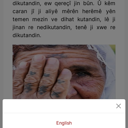
dikutandin, ew qereçî jin bûn. Û kêm
caran jî ji aliyê mêrên herêmê yên
temen mezin ve dihat kutandin, lê ji
jinan re nedikutandin, tenê ji xwe re
dikutandin.
English