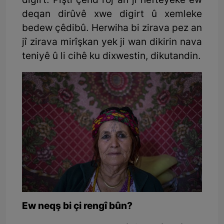
digirt. Piştî çend roj an jî hefteyekê ew
deqan dirûvê xwe digirt û xemleke
bedew çêdibû. Herwiha bi zirava pez an
jî zirava mirîşkan yek ji wan dikirin nava
teniyê û li cihê ku dixwestin, dikutandin.
Ew neqş bi çi rengî bûn?