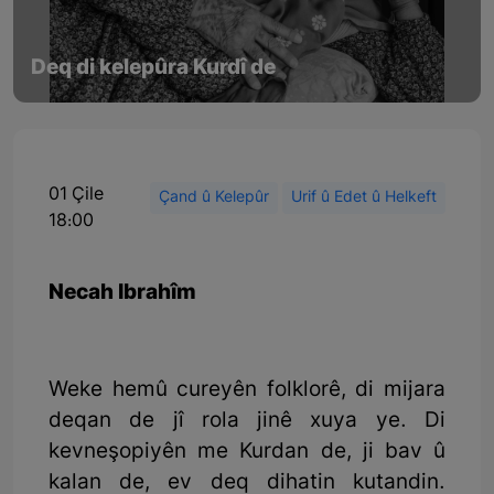
Deq di kelepûra Kurdî de
01 Çile
Çand û Kelepûr
Urif û Edet û Helkeft
18:00
Necah Ibrahîm
Weke hemû cureyên folklorê, di mijara
deqan de jî rola jinê xuya ye. Di
kevneşopiyên me Kurdan de, ji bav û
kalan de, ev deq dihatin kutandin.