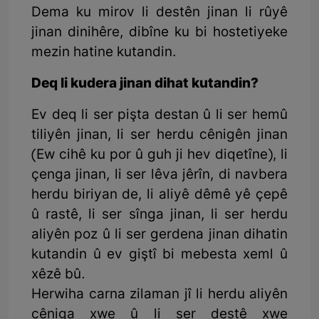
Dema ku mirov li destên jinan li rûyê
jinan dinihêre, dibîne ku bi hostetiyeke
mezin hatine kutandin.
Deq li kudera jinan dihat kutandin?
Ev deq li ser pişta destan û li ser hemû
tiliyên jinan, li ser herdu cênigên jinan
(Ew cihê ku por û guh ji hev diqetîne), li
çenga jinan, li ser lêva jêrîn, di navbera
herdu biriyan de, li aliyê dêmê yê çepê
û rastê, li ser sînga jinan, li ser herdu
aliyên poz û li ser gerdena jinan dihatin
kutandin û ev giştî bi mebesta xeml û
xêzê bû.
Herwiha carna zilaman jî li herdu aliyên
cêniga xwe û li ser destê xwe