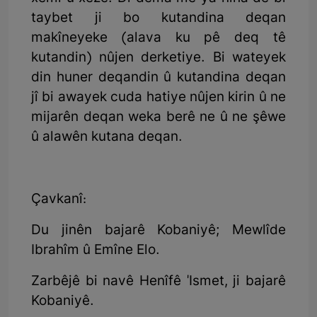
taybet ji bo kutandina deqan
makîneyeke (alava ku pê deq tê
kutandin) nûjen derketiye. Bi wateyek
din huner deqandin û kutandina deqan
jî bi awayek cuda hatiye nûjen kirin û ne
mijarên deqan weka berê ne û ne şêwe
û alawên kutana deqan.
Çavkanî:
Du jinên bajarê Kobaniyê; Mewlîde
Ibrahîm û Emîne Elo.
Zarbêjê bi navê Henîfê 'Ismet, ji bajarê
Kobaniyê.