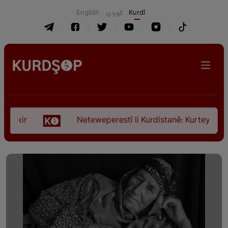
English
كوردی
Kurdî
Neteweperestî li Kurdistanê: Kurteya pêşveçûna 