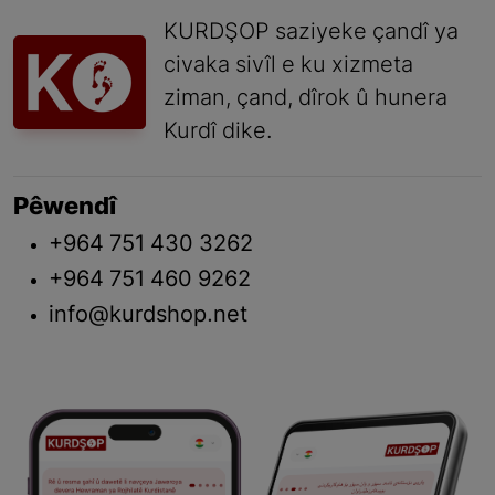
KURDŞOP saziyeke çandî ya
civaka sivîl e ku xizmeta
ziman, çand, dîrok û hunera
Kurdî dike.
Pêwendî
+964 751 430 3262
+964 751 460 9262
info@kurdshop.net