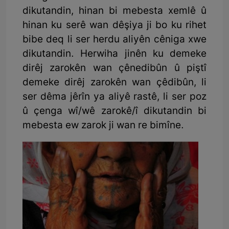
dikutandin, hinan bi mebesta xemlê û
hinan ku serê wan dêşiya ji bo ku rihet
bibe deq li ser herdu aliyên cêniga xwe
dikutandin. Herwiha jinên ku demeke
dirêj zarokên wan çênedibûn û piştî
demeke dirêj zarokên wan çêdibûn, li
ser dêma jêrîn ya aliyê rastê, li ser poz
û çenga wî/wê zarokê/î dikutandin bi
mebesta ew zarok ji wan re bimîne.