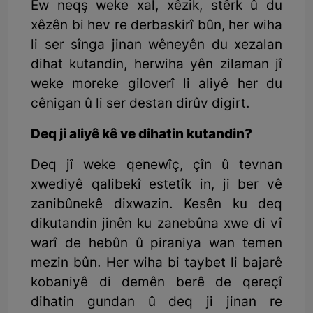
Ew neqş weke xal, xêzik, stêrk û du
xêzên bi hev re derbaskirî bûn, her wiha
li ser sînga jinan wêneyên du xezalan
dihat kutandin, herwiha yên zilaman jî
weke moreke giloverî li aliyê her du
cênigan û li ser destan dirûv digirt.
Deq ji aliyê kê ve dihatin kutandin?
Deq jî weke qenewîç, çîn û tevnan
xwediyê qalibekî estetîk in, ji ber vê
zanibûnekê dixwazin. Kesên ku deq
dikutandin jinên ku zanebûna xwe di vî
warî de hebûn û piraniya wan temen
mezin bûn. Her wiha bi taybet li bajarê
kobaniyê di demên berê de qereçî
dihatin gundan û deq ji jinan re