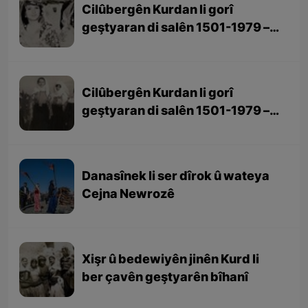
Cilûbergên Kurdan li gorî
geştyaran di salên 1501-1979 –
beşa 2yem
Cilûbergên Kurdan li gorî
geştyaran di salên 1501-1979 –
beşa 1em
Danasînek li ser dîrok û wateya
Cejna Newrozê
Xişr û bedewiyên jinên Kurd li
ber çavên geştyarên bîhanî