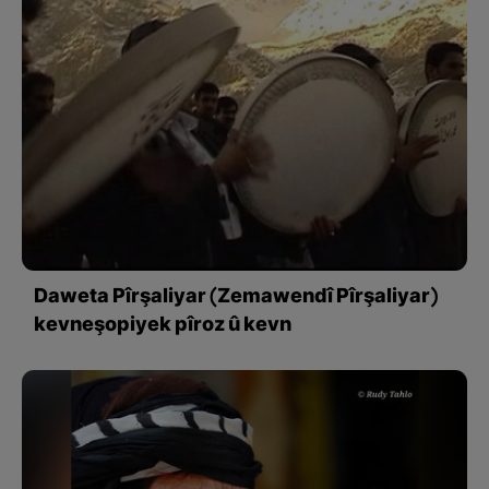
Daweta Pîrşaliyar (Zemawendî Pîrşaliyar)
kevneşopiyek pîroz û kevn