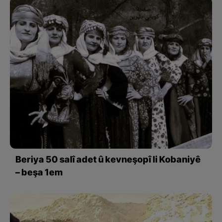
Beriya 50 salî adet û kevneşopî li Kobaniyê
– beşa 1em