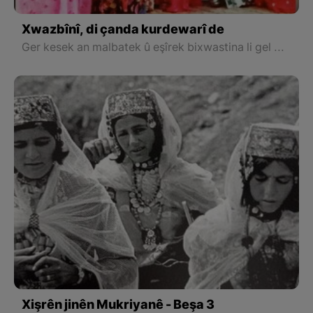
Xwazbînî, di çanda kurdewarî de
Ger kesek an malbatek û eşîrek bixwastina li gel mal an tayfe an eşîreke din xizmatî pêk bianîna, û daxwaza keç\jina wê malbatê dikirin û diçûn bo xwazigîniyê.
Xişrên jinên Mukriyanê - Beşa 3