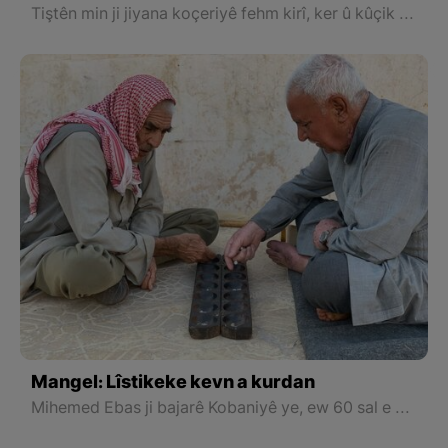
Tiştên min ji jiyana koçeriyê fehm kirî, ker û kûçik tiştên herî sereke ne bo jiyana koçeriyê. Beriya pez û kon, heta beriya şivan jî divê kûçik û kerekî te yê baş hebe.
Mangel: Lîstikeke kevn a kurdan
Mihemed Ebas ji bajarê Kobaniyê ye, ew 60 sal e vê lîstikê dilîze, ji bavê xwe fêr bûye û bavê wî ji bavê xwe fêr bûye. Dibêje ev lîstik pir ji kevin de di nav me kurdan de heye.