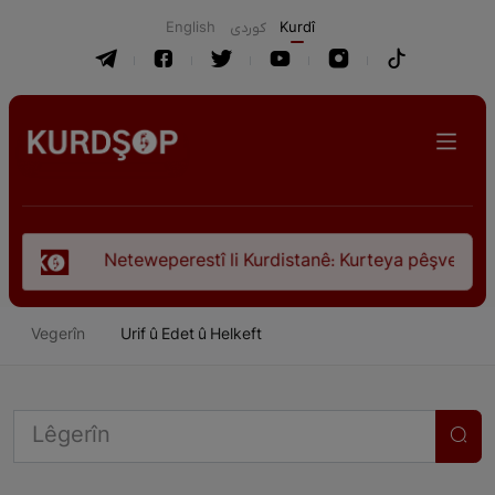
English
كوردی
Kurdî
tî li Kurdistanê: Kurteya pêşveçûna dirokî û civakî-siyasî
Vegerîn
Urif û Edet û Helkeft