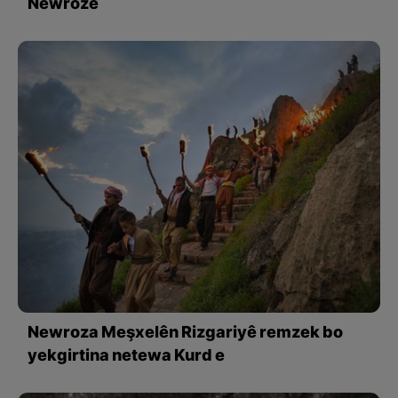
Newrozê
Newroza Meşxelên Rizgariyê remzek bo
yekgirtina netewa Kurd e