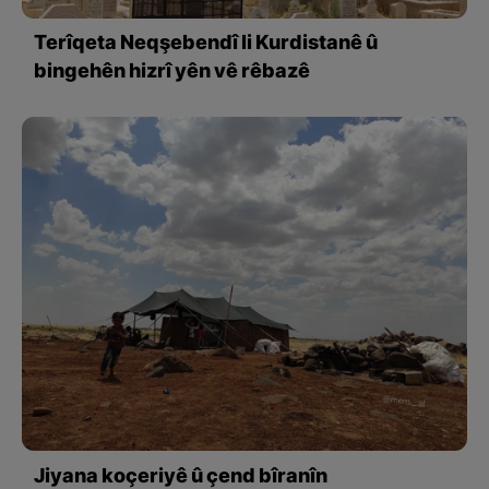
Terîqeta Neqşebendî li Kurdistanê û
bingehên hizrî yên vê rêbazê
Jiyana koçeriyê û çend bîranîn