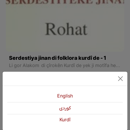
Serdestiya jinan di folklora kurdî de - 1
Li gor Alakom di çîrokên Kurdî de yek ji motîfa herî berbiçav û tê bikaranîn rewşa jinan e, bi taybetî jî xelasiya jinan.
English
كوردی
Kurdî