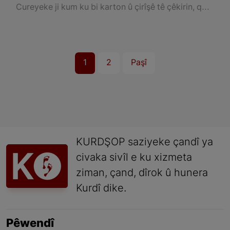
Cureyeke ji kum ku bi karton û çirîşê tê çêkirin, qomaşê mexmer ê reş bi ser de didin û bi şîrit û benên kube û alavên din, derdora wê dixemilînin.
1
2
Paşî
KURDŞOP saziyeke çandî ya
civaka sivîl e ku xizmeta
ziman, çand, dîrok û hunera
Kurdî dike.
Pêwendî