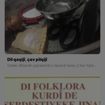
Dil qaqijî, çav pilqijî
Gelek rêbazên parastinê ji nezerê hene, ji her tiştekî û beşekî re rêbazeke cuda afirandine ku mirov behsa wan yek bi yek bike ancax pirtûkek têrê bike, lê ya herî berbelav û li gorî ku tê gotin bi sûd e, qurşînhelandin e.