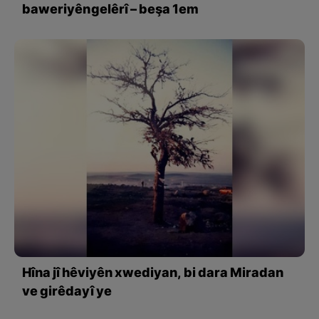
baweriyên gelêrî – beşa 1em
Hîna jî hêviyên xwediyan, bi dara Miradan
ve girêdayî ye