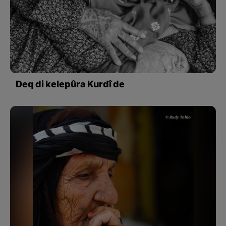
Deq di kelepûra Kurdî de