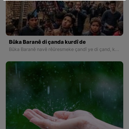
Bûka Baranê di çanda kurdî de
Bûka Baranê navê rêûresmeke çandî ye di çand, kevneşopî û bîrdanka kurdan de rûniştiye ku her car ji aliyê zarok û civata mezinan ve tê lîstin.