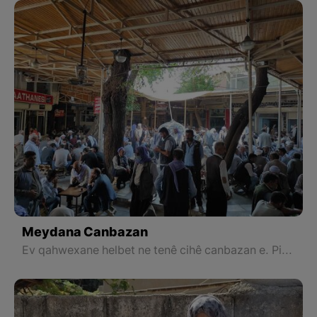
Meydana Canbazan
Ev qahwexane helbet ne tenê cihê canbazan e. Piştî ku canbaz çend saetan li wir karê xwe xelas dikin, vedigerin malên xwe.