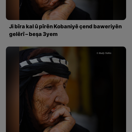
Ji bîra kal û pîrên Kobaniyê çend baweriyên
gelêrî – beşa 3yem