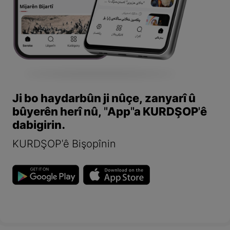
Ji bo haydarbûn ji nûçe, zanyarî û
bûyerên herî nû, "App"a KURDŞOP'ê
dabigirin.
KURDŞOP'ê Bişopînin