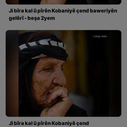
Ji bîra kal û pîrên Kobaniyê çend baweriyên
gelêrî - beşa 2yem
Ji bîra kal û pîrên Kobaniyê çend