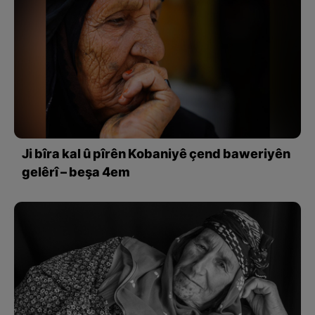
Ji bîra kal û pîrên Kobaniyê çend baweriyên
gelêrî – beşa 4em