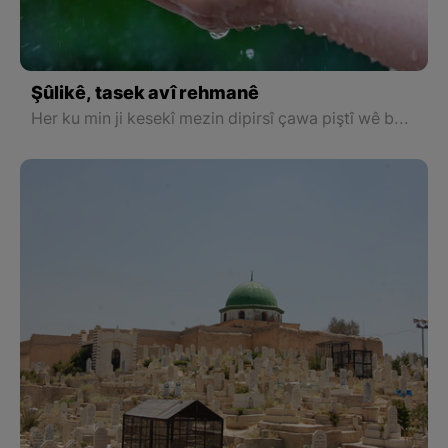
Şûlikê, tasek avî rehmanê
Her ku min ji kesekî mezin dipirsî çawa piştî wê baran tê? Digot: Xweza pir dilbirehm e, û dema bibîne em tiştekî ji dil dixwazin, helbet pêk tîne.