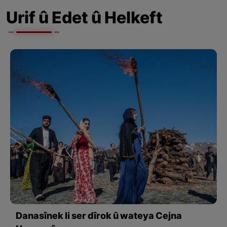
Urif û Edet û Helkeft
Danasînek li ser dîrok û wateya Cejna