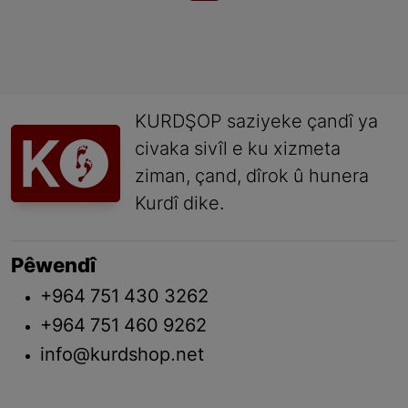
KURDŞOP saziyeke çandî ya
civaka sivîl e ku xizmeta
ziman, çand, dîrok û hunera
Kurdî dike.
Pêwendî
+964 751 430 3262
+964 751 460 9262
info@kurdshop.net