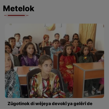
Metelok
Zûgotinok di wêjeya devokî ya gelêrî de