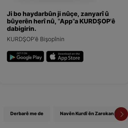
Ji bo haydarbûn ji nûçe, zanyarî û
bûyerên herî nû, "App"a KURDŞOP'ê
dabigirin.
KURDŞOP'ê Bişopînin
Derbarê me de
Navên Kurdî ên Zarokan