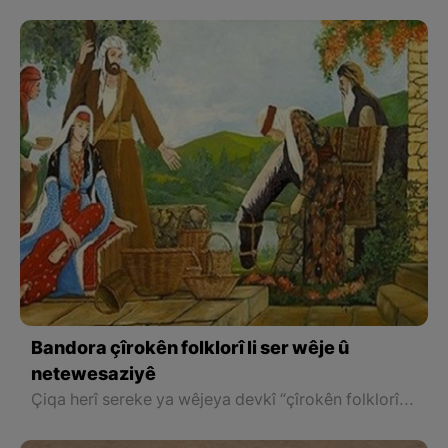
Bandora çîrokên folklorî li ser wêje û
netewesaziyê
Çiqa herî sereke ya wêjeya devkî “çîrokên folklorî” ye. Bi behskirin û vegotina bûyerekê bi awayê devkî jê re çîrok tê gotin. Di nav çîrokan de bûyerên rast, xeyal, şer û pevçûn, evîndarî û ustûreyî tê baskirin û ev bi awayek kelecanî têne vegotin.