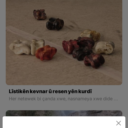
Lîstikên kevnar û resen yên kurdî
Her netewek bi çanda xwe, nasnameya xwe dide jiyan kirin, çand ji gelek hêlan xwe rêk dixe û dibe nasnavê gel, lîstik beşekî girîng a çandê ye ku dewlemendîyeke taybet diafirîne. Gelê kurd jî xwedan lîstikên pir giranbiha bûye ku dirêjahîya dîrokê dest bi dest bûne.