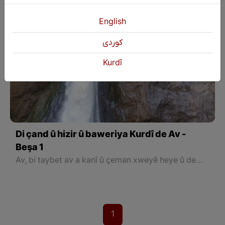
English
كوردی
Kurdî
Di çand û hizir û baweriya Kurdî de Av -
Beşa 1
Av, bi taybet av a kanî û çeman xweyê heye û dema ku di derengiya şevê de herî ser avê jîndar dibî. Xwediyê avê kincên spî li ber in û esmanê di nav lingên vê de xuya ye. Demaku di dema şevê de herî ser avê dibe bibêjî: “Xwediyê dar û kaniyan \ avê dibim bo avedaniyê.”
1