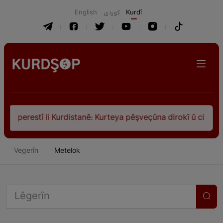
English
كوردی
Kurdî
restî li Kurdistanê: Kurteya pêşveçûna dirokî û civakî-siyas
Vegerîn
Metelok