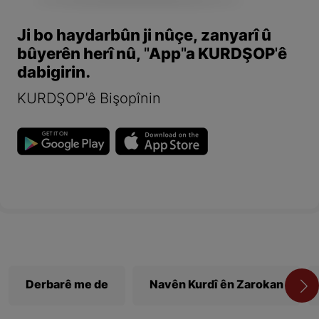
Ji bo haydarbûn ji nûçe, zanyarî û
bûyerên herî nû, "App"a KURDŞOP'ê
dabigirin.
KURDŞOP'ê Bişopînin
Derbarê me de
Navên Kurdî ên Zarokan