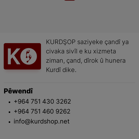
KURDŞOP saziyeke çandî ya
civaka sivîl e ku xizmeta
ziman, çand, dîrok û hunera
Kurdî dike.
Pêwendî
+964 751 430 3262
+964 751 460 9262
info@kurdshop.net