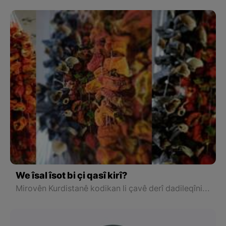
We îsal îsot bi çi qasî kirî?
Mirovên Kurdistanê kodikan li çavê derî dadileqînin da mirov bipirsin we îsal îsot bi çi qasî kirîn? Hin mirov ji tirsa vê pirsê ji malên xwe nikarin derkevin.