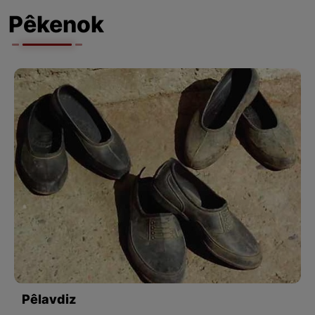
Pêkenok
Pêlavdiz