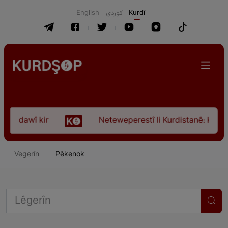
English
كوردی
Kurdî
 dawî kir
Neteweperestî li Kurdistanê: Kurteya p
Vegerîn
Pêkenok