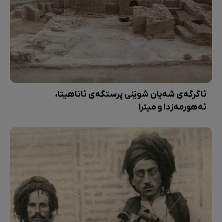
ئاگرگەی شەیان شوێنی پرستگەی ئاناهیتا،
ئەهورمەزدا و میترا