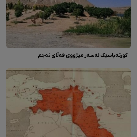
کورتەباسێک لەسەر مێژووی قەڵای نەجم