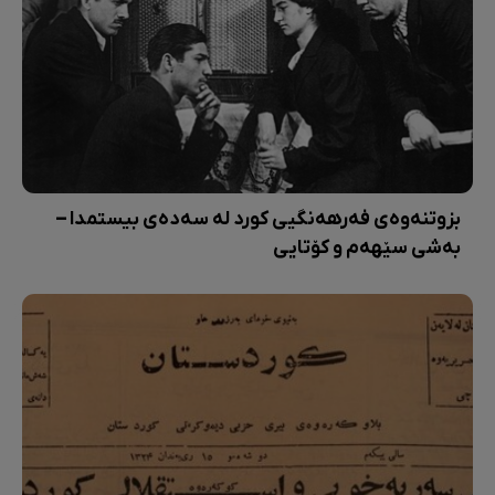
بزوتنەوەی فەرهەنگیی کورد لە سەدەی بیستمدا –
بەشی سێهەم و کۆتایی