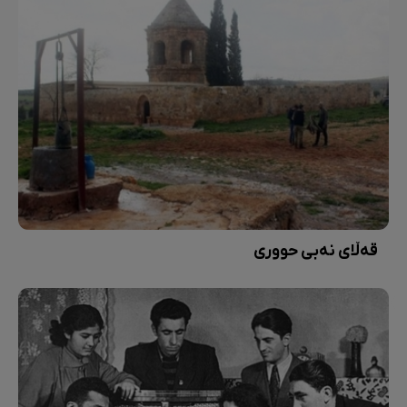
قەڵای نەبی حووری