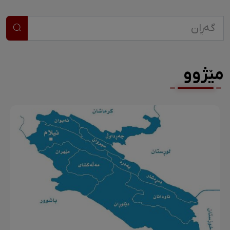
مێژوو