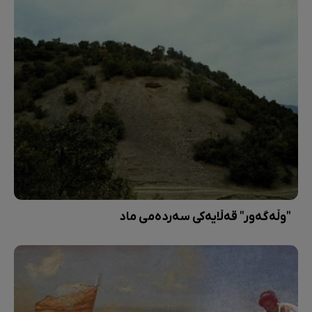
"وڵەگەور" قەڵایەکی سەردەمی ماد