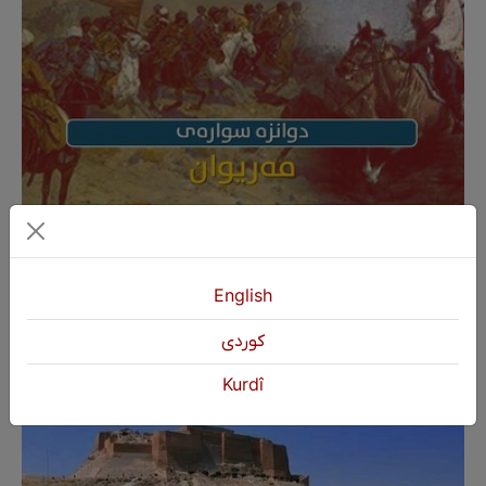
داستانی دوانزە سوارەی مەریوان لە گۆشە نیگایەکی
ترەوە
English
كوردی
Kurdî