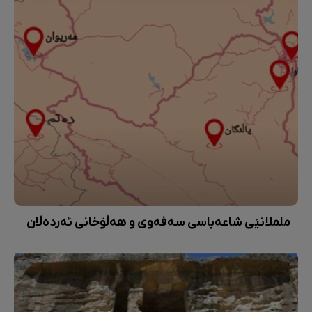
ململانێی شاعەباسی سەفەوی و هەڵۆخانی ئەردەڵان