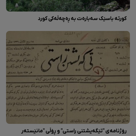
کورتە باسێک سەبارەت بە ڕەچەڵەکی کورد
رۆژنامەی "تێگەیشتنی راستی" و ڕۆڵی "مانێستەر