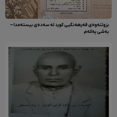
بزوتنەوەی فەرهەنگیی کورد لە سەدەی بیستەمدا –
بەشی یەکەم