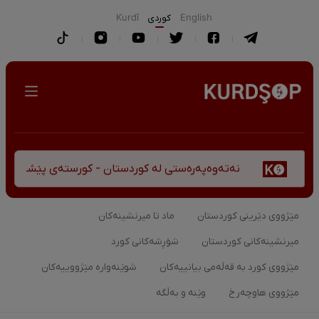
English
كوردی
Kurdî
پەرەستی لە کوردستان - کورستەی پێشڤەچوونی مێژوویی و کەلتوو
مێژووی دێرینی کوردستان
ماد تا میرنشینەکان
میرنشینەکانی کوردستان
شۆڕشەکانی کورد
مێژووی کورد بە قەڵەمی بیانییەکان
شوێنەوارە مێژووییەکان
مێژووی هاوچەرخ
وێنە و بەڵگە