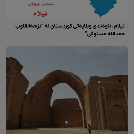
ئیلام، ناوەندی ویلایەتی کوردستان لە ”نزهەالقلوب
حمداللە مستوفی“