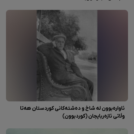
ئاوارەبوون لە شاخ و دەشتەکانی کوردستان هەتا
وڵاتی ئازەربایجان (کوردبوون)