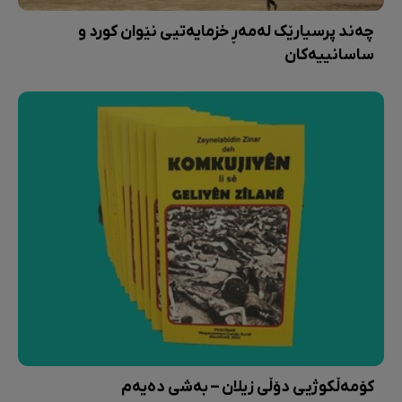
چەند پرسیارێک لەمەڕ خزمایەتیی نێوان کورد و
ساسانییەکان
کۆمەڵکوژیی دۆڵی زیلان – بەشی دەیەم