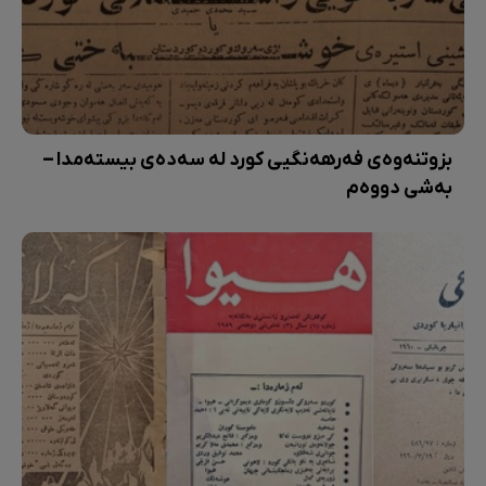
بزوتنەوەی فەرهەنگیی کورد لە سەدەی بیستەمدا –
بەشی دووەم