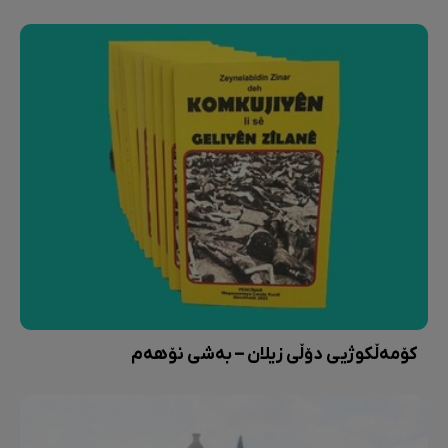
کۆمەڵکوژیی دۆڵی زیلان – بەشی نۆهەم