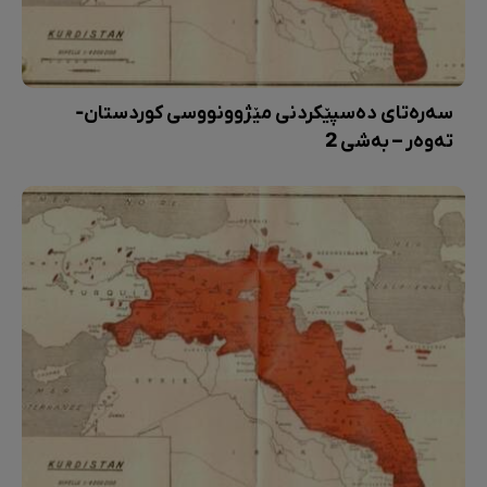
سەرەتای دەسپێکردنی مێژوونووسی کوردستان-
تەوەر – بەشی 2