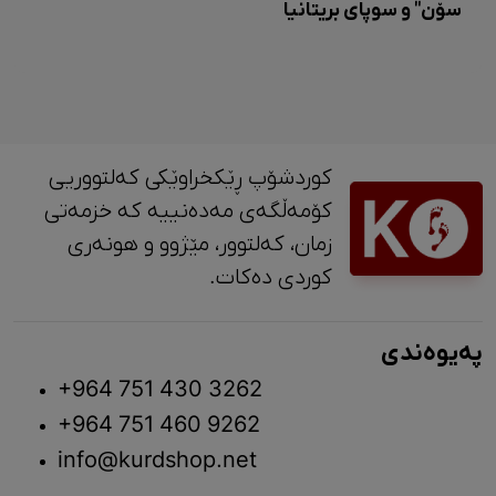
سۆن" و سوپای بریتانیا
کوردشۆپ ڕێکخراوێکی کەلتووریی
کۆمەڵگەی مەدەنییە کە خزمەتی
زمان، کەلتوور، مێژوو و ‎هونەری
کوردی دەکات.
پەیوەندی
+964 751 430 3262
+964 751 460 9262
info@kurdshop.net