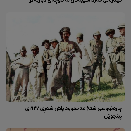
ئیماڕەتی مەرداسییەکان لە ناوچەی دیاربەکر
چارەنووسی شێخ مەحموود پاش شەڕی ١٩٢٧ی
پێنجوێن