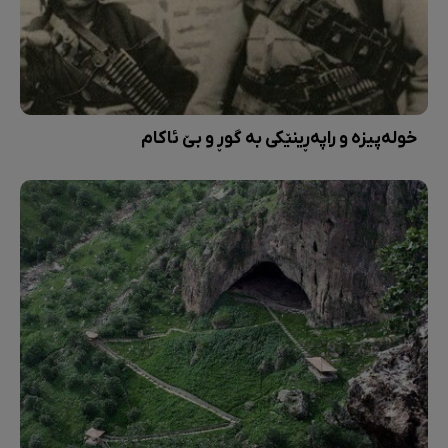
خولەپیزە و راپەڕینێکی بە گوڕ و بێ ئاکام