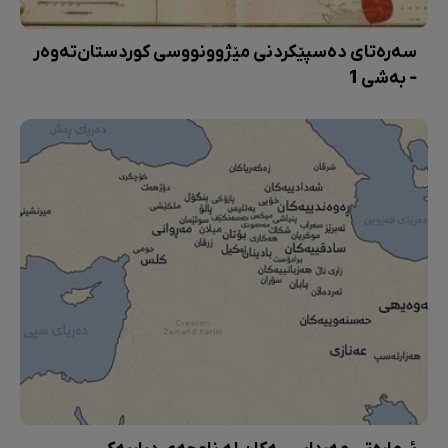
سەرەتای دەسپێکردنی مێژوونووسی کوردستان‌تەوەر
- بەشی 1