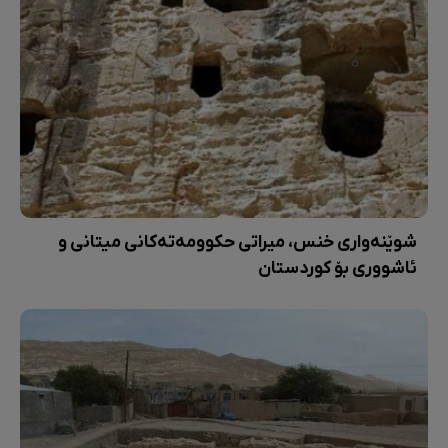
شوێنەواری خنس، میراتی حکوومەتەکانی میتانی و
ئاشووری بۆ کوردستان