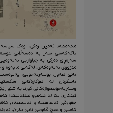
محەممەد ئەمین زەکی، وەک سیاسەت 
تاکەکەسی سەر بە دەسەڵاتی عوسمان
سەرەڕای دەرکی بە جیاوازیی نەتەوەیی
مێژووی نەتەوەکەی، لەگەڵی مایەوە و پ
باتی هەوڵ بۆسەربەخۆیی، پەیوەست ب
باسکردن لە هۆکارەکانی شکستهێ
وسەربەخۆییخوازەکانی کورد، بە شێوازێک
ئینکاری بکا لە هەموو میللەتێکدا ک
حقووقی ئەساسییە و تەبیعییەی ئەفر
کەسێ و هیچ قەومێ نابێ بکرێ. ئەون