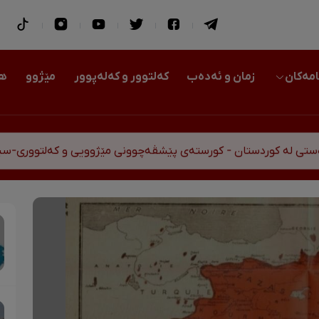
امەکان
زمان و ئەدەب
کەلتوور و کەلەپوور
مێژوو
هو
ستان - کورستەی پێشڤەچوونی مێژوویی و کەلتووری-سیاسی