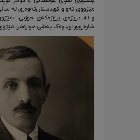
پێشووی سپای عوسمانی و دواتر نوێنەر
و لە درێژەی پرۆژەکەی حوزنی، «مێژووی
شارەزوور»ی، وەک بەشی چوارەمی مێژووەک