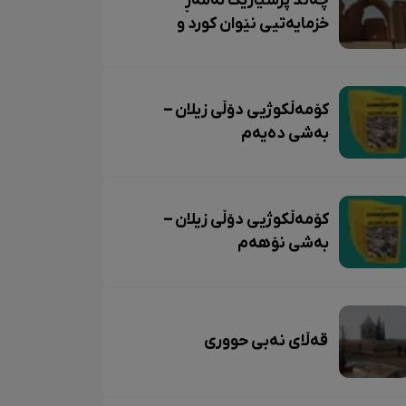
چەند پرسیارێک لەمەڕ
خزمایەتیی نێوان کورد و
ساسانییەکان
کۆمەڵکوژیی دۆڵی زیلان –
بەشی دەیەم
کۆمەڵکوژیی دۆڵی زیلان –
بەشی نۆهەم
قەڵای نەبی حووری