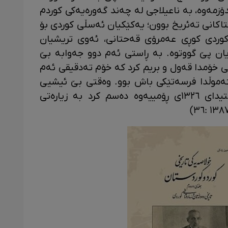
ۆزمەوە، بە ناعیلاجی لە چەند گەورەیەکی کوردم
اکانی تەئریخ بوون؛ یەکێکیان ئەسڵی کوردی بۆ
وردی کوڕی عەمرۆی قەحتانی، ئەوی تریشیان
ان پێ گووتوە. بە ڕاستی ئەم دوو جەوابە بێ
ی خۆمدا قەول و بریم کرد کە خۆم تەدقیقی ئەم
تەموڵدا فرسەتێکی باش بوو. وەقتی بێ ئیشیی
خۆم بۆ ئەم تەدقیقانە دانا و لە ئیبتیدای ١٣٢٦ی ڕۆمییەوە دەسم کرد بە زیارەتی