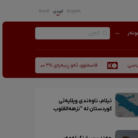
English
كوردی
Kurdî
نەر
قاسملوو، ئەو ڕێبەرەی ٣٥ ساڵ پاش شەهید بوونیشی ڕێبازەکەی هەر زیندووە
ئیلام، ناوەندی ویلایەتی
کوردستان لە ”نزهەالقلوب
حمداللە مستوفی“