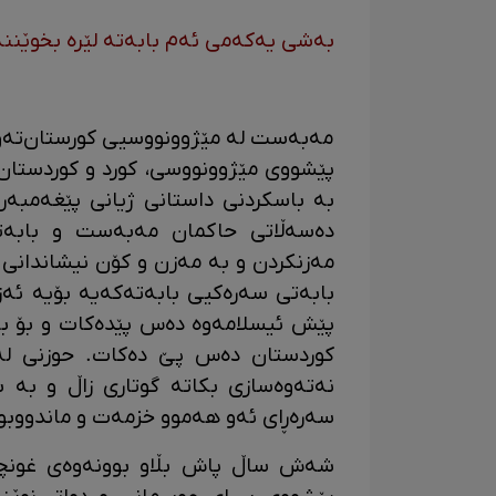
بەشی یەکەمی ئەم بابەتە لێرە بخوێننە
مەبەست لە مێژوونووسیی کورستان‌تەو
پێشووی مێژوونووسی، کورد و کوردستان 
بە باسکردنی داستانی ژیانی پێغەمبەر
دەسەڵاتی حاکمان مەبەست و بابەتی 
مەزنکردن و بە مەزن و کۆن نیشاندانی 
بابەتی سەرەکیی بابەتەکەیە بۆیە ئەزە
پێش ئیسلامەوە دەس پێدەکات و بۆ بە
کوردستان دەس پێ دەکات. حوزنی لە 
نەتەوەسازی بکاتە گوتاری زاڵ و بە 
سەرەڕای ئەو هەموو خزمەت و ماندووبوون
شەش ساڵ پاش بڵاو بوونەوەی غونچە