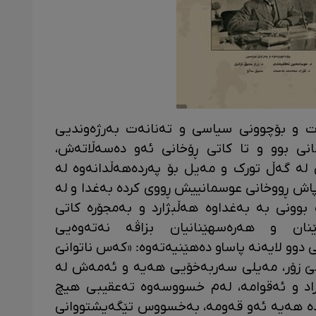
و بۆچوونی سیاسی و تەنانەت بەرژەوندیی
ی بوو و تا کاتی ڕۆخانی ئەو دەسەڵاتەش،
 لە گەڵ تورک و مەیل بۆ پەردەهەڵدانەوە لە
اش ڕووخانی عوسمانییش ڕووی کردە بەغدا و لە
وونی بە بەغداوە هەڵبژارد و بەمجۆرە کاتی
نان و هەرەسهێنانیان بزاڤە نەتەوەیی
ی دوو لایەنە پاساو دەهێنیەتەوە: «کەس ناتوانێ
ەمێ زۆر، مەیلی سەربەخۆیی هەیە و ئەمەش لە
اد و ئەقوامە، لەم خسووسەوە تەعقیبی هیچ
دە هەیە ئەو قەومە، بەخسووس تێگەیشتووانی