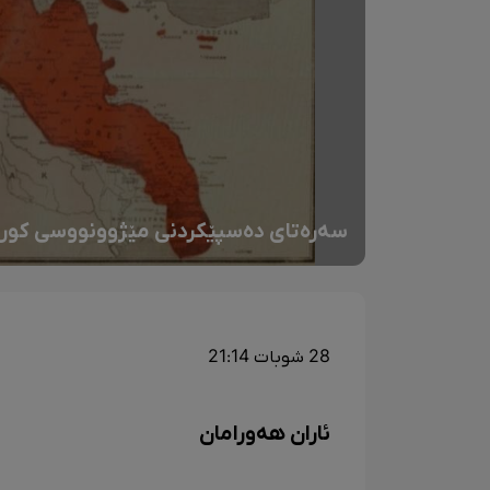
سەرەتای دەسپێکردنی مێژوونووسی کورد
28 شوبات 21:14
ئاران هەورامان