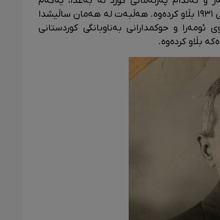
 و ئەندام پەرلەمانی کورد لە بەغدا، یەکەم
مێژووی تەواو کوردستان‌تەوەری لە ساڵی ١٩٣١ بڵاو کردەوە. هەڵبەت لە هەمان ساڵیشدا
 ئومەرا و حوکمدارانی بەناوبانگی کوردستانی
ە بڵاو کردەوە.