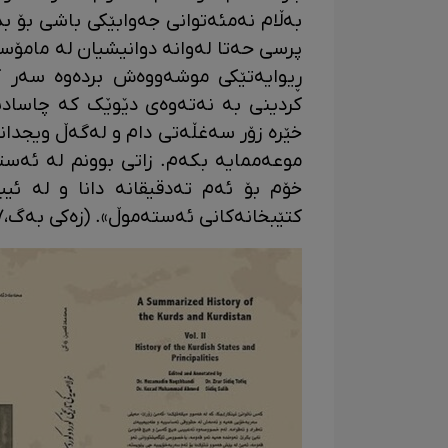
بەڵام نەمئەتوانی جەوابێکی باشی بۆ بد
پرسی حەتا لەوانە دوانیشیان لە مامۆست
ڕیوایەتێکی موشەووەش بردەوە سەر ک
کردینی بە نەتەوەی دێوێک کە چاسادی
خێرە زۆر سەغڵەتی دام و لەگەڵ ویجدان
موعەممایە بکەم. زاتی بوونم لە ئەس
کتێبخانەکانی ئەستەموڵ». (زەکی بەگ،١٣٨٧ :٣٦)