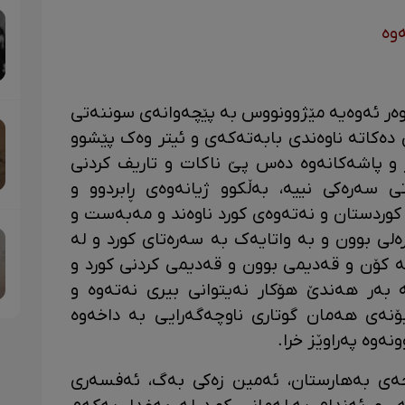
وە
ەر ئەوەیە مێژوونووس بە پێچەوانەی سوننەتی
دەکاتە ناوەندی بابەتەکەی و ئیتر وەک پێشوو
 و پاشەکانەوە دەس پێ ناکات و تاریف کردنی
سەرەکی نییە، بەڵکوو ژیانەوەی ڕابردوو و
کوردستان و نەتەوەی کورد ناوەند و مەبەست و
لی بوون و بە واتایەک بە سەرەتای کورد و لە
 کۆن و قەدیمی بوون و قەدیمی کردنی کورد و
بەر هەندێ هۆکار نەیتوانی بیری نەتەوە و
بۆنەی هەمان گوتاری ناوچەگەرایی بە داخەوە
ەوە پەراوێز خرا.
ی بەهارستان، ئەمین زەکی بەگ، ئەفسەری