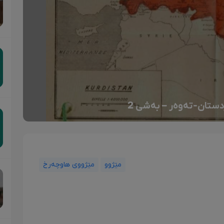
ستان-تەوەر – بەشی 2
مێژوو
مێژووی هاوچەرخ