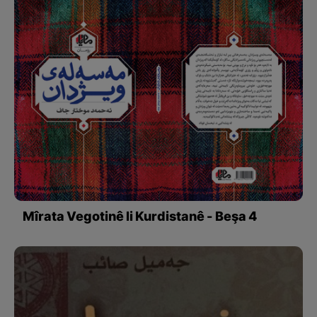
Mîrata Vegotinê li Kurdistanê - Beşa 4