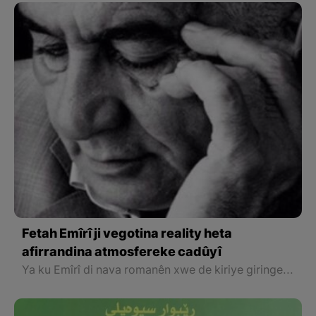
Fetah Emîrî ji vegotina reality heta
afirrandina atmosfereke cadûyî
Ya ku Emîrî di nava romanên xwe de kiriye giringe û divê bala xwe bidin ser, bikaranîna zimakene resen û sade û tejî hûrgilî. Herweha bikaranîna teknîkên kilasîk ên vegotina romanên destpêkê de ber bi afirandina atmosfereke modern di romanên dawiyê de çûye. Vegotina Emîrî, di nava edebiyaya Kurdî de vegotineke resen û xwedî nirx e.