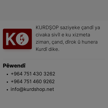
KURDŞOP saziyeke çandî ya
civaka sivîl e ku xizmeta
ziman, çand, dîrok û hunera
Kurdî dike.
Pêwendî
+964 751 430 3262
+964 751 460 9262
info@kurdshop.net