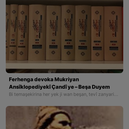
Ferhenga devoka Mukriyan
Ansîklopediyekî Çandî ye – Beşa Duyem
Bi temaşekirina her yek ji wan beşan, tevî zanyariyên giştî ku xwendevan bidest dixe, awayê rast ê çêkirina hevokan, bikarbirina gotinan, curên hevokan û meselê di zimanê Kurdî de fêr dibin û awayê cîbicîkirina wan di nav nivîsê de jî dixwînin.