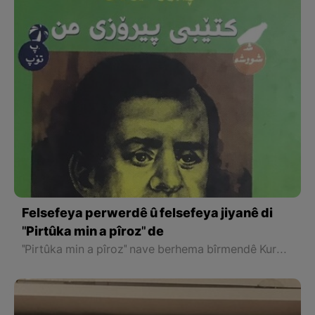
Felsefeya perwerdê û felsefeya jiyanê di
"Pirtûka min a pîroz" de
"Pirtûka min a pîroz" nave berhema bîrmendê Kurd "Rêbwar Sîweylî" ye bi yekem dîtina nave pirtûkê xwendevan hizra gelek tiştan dike, gelo nivîskar weke pirtûkên pîroz pexşaneke bi hurgiliyan nivîsandiye û rêkar û "Dibe û Nabe" ya jiyanê di wî warî de şîrove kirine, yan pirtûkeke ku bi arasteya rexneyî berê xwe dide nerînên olî. An jî tiştên pîroz ên cîhana derdorê di mejiyê xwe de nirxandine û anîne ser kaxezê?