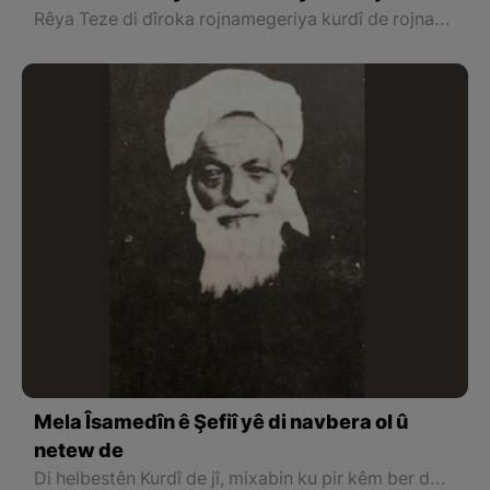
weşanên Avestayê derket
Rêya Teze di dîroka rojnamegeriya kurdî de rojnameya kurdî ya yekem tê hesibandin ku bi tîpên latînî dest bi weşanê kiriye. Cara yekem rojnameke bi kurdî ji nîv sedsalî zêdetir ji aliyê dewletekê de bi awayekî profesyonel hatiye derxistin, nêzîkî 5 hezar hejmarên wê hatine weşandin.
Mela Îsamedîn ê Şefiî yê di navbera ol û
netew de
Di helbestên Kurdî de jî, mixabin ku pir kêm ber dest in, xuya dibe ku Mela Îsamedîn ji aliyê ziman ve di bin bandora helbestvanên wekî “Nalî” û “Mehwî” de ye û di çend du beytan de jî, zimanek hêsan û zelal her bikar aniye, ku vê yekê nîşan dide navbirî wekî helbestvanên serdemên sedsala 20î ya Mukriyanê, hewl daye ku zimanê helbestê ber bi hêsanbûn û paqijikirin ji peyvên Erebî û Farsî bibe.