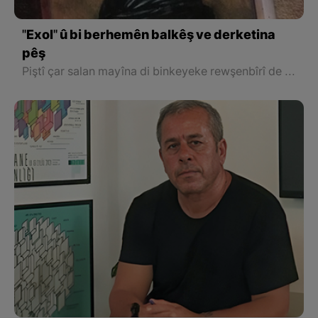
''Exol'' û bi berhemên balkêş ve derketina
pêş
Piştî çar salan mayîna di binkeyeke rewşenbîrî de man mirovekî rojnamevan û zimanzan û helbestvan wekî Pîremêrd wir bû, bixwe pirtûkxaneyek hebûye. Tevî vê yekê ku her di vê rojnamê de di gel berhemên hemû van helbest û nivîskarên wê demê ku bi kurdî dinivîsîn û ji bo rojnameyên wekî Jîn û Jiyan gotar dişandin û nasyarî peyda kir.