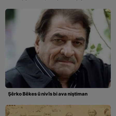
Şêrko Bêkes û nivîs bi ava niştiman