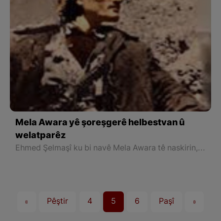
Mela Awara yê şoreşgerê helbestvan û
welatparêz
Ehmed Şelmaşî ku bi navê Mela Awara tê naskirin, navekî naskirî ye li Rojhilatê Kurdistanê ku di salên 46 û 47an de di tevgera çekdarî ya li dijî rejîma gendel a Mihemed Reza Şah Pehlewî de roleke bi bandor hebû.
«
Pêştir
4
5
6
Paşî
»