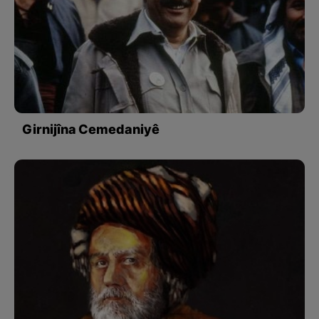
Girnijîna Cemedaniyê