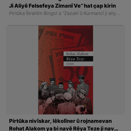
Ji Aliyê Felsefeya Zimanî Ve’’ hat çap kirin
Pirtûka Îbrahîm Bingol a “Zazakî û Kurmancî ji aliyê felsefeya zimanî ve” ji Weşanên Avestayê derket. Pirtûk ji 104 rûpelan pêktê.
Pirtûka nivîskar, lêkolîner û rojnamevan
Rohat Alakom ya bi navê Rêya Teze ji nav