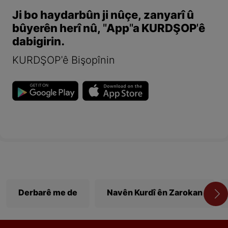
Ji bo haydarbûn ji nûçe, zanyarî û
bûyerên herî nû, "App"a KURDŞOP'ê
dabigirin.
KURDŞOP'ê Bişopînin
Derbarê me de
Navên Kurdî ên Zarokan