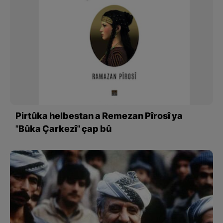
Pirtûka helbestan a Remezan Pîrosî ya
''Bûka Çarkezî'' çap bû