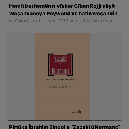
Hemû berhemên nivîskar Cîhan Roj ji aliyê
Weşanxaneya Peywend ve hatin weşandin
Nivîskarê kurd, di sala 1993 an de dest bi nivîsandina bi zimanê kurdî dike. Heta niha, 10 roman, 5 helbest, yek ji wan bi tirkî û yek ji çîrokên bijare bi tevahî 5 pirtûkên çîrokan bi tevahî 21 berhemên Cîhan Roj hatine weşandin
Pirtûka Îbrahîm Bingol a ‘’Zazakî û Kurmancî