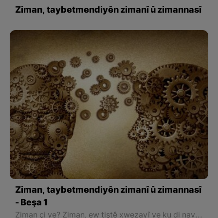
Ziman, taybetmendiyên zimanî û zimannasî
Ziman, taybetmendiyên zimanî û zimannasî
- Beşa 1
Ziman çi ye? Ziman, ew tiştê xwezayî ye ku di navbera mirovan de rê li ber axaftin û lihevkirinan vedike, her weha taybetîyên xwe jî hene. Nexwe çi ne ev taybetiyên zimên: