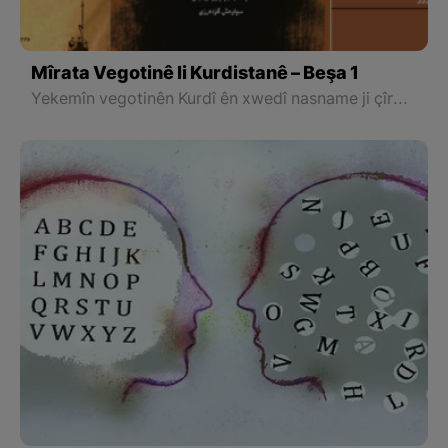
Mîrata Vegotinê li Kurdistanê – Beşa 1
Yekemîn vegotinên Kurdî ên xwedî nasname ji çîroka dirêj a "Mijara Wîjdan – Meseleyî Wîjdan" a Ehmed Muxtar Caf û "Di xewna min de – Le Xewma" ya Cemîl Saîb destpê dike û digihêje berhemê nivîskarên wek "Erebê Şemo, Ibrahîm Ehmed, Hisên Arif, Ebdula Serac, Rehîm Qazî û Fetah Emîrî".