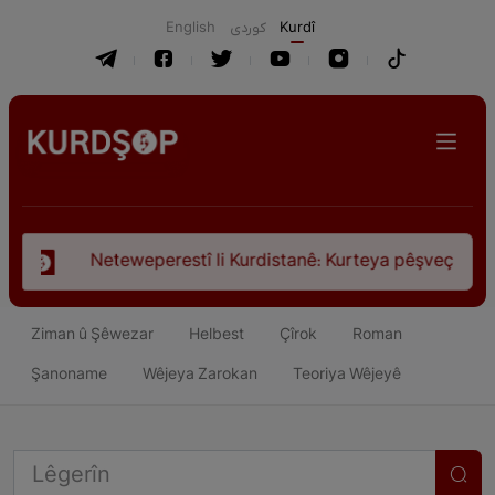
English
كوردی
Kurdî
tî li Kurdistanê: Kurteya pêşveçûna dirokî û civakî-siyasî
Ziman û Şêwezar
Helbest
Çîrok
Roman
Şanoname
Wêjeya Zarokan
Teoriya Wêjeyê