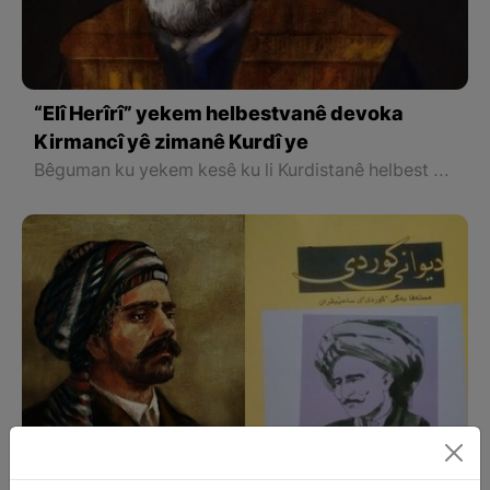
“Elî Herîrî” yekem helbestvanê devoka
Kirmancî yê zimanê Kurdî ye
Bêguman ku yekem kesê ku li Kurdistanê helbest bi devoka Kirmancî nivîsiye, Elî Herîrî ye û belgeya herî rast jî heman helbesta Ehmedî Xanî ye, ku wî navborî wek pêşengê xwe hesibandiye.