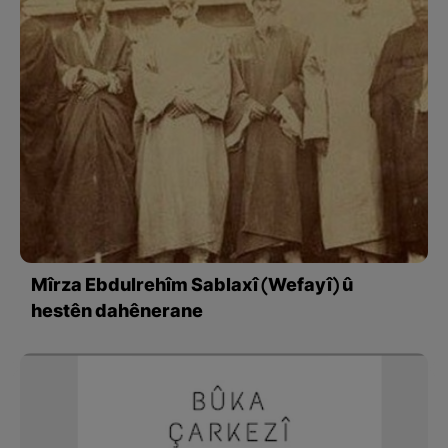
Mîrza Ebdulrehîm Sablaxî (Wefayî) û
hestên dahênerane