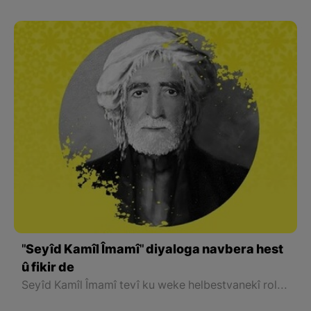
"Seyîd Kamîl Îmamî" diyaloga navbera hest
û fikir de
Seyîd Kamîl Îmamî tevî ku weke helbestvanekî rol hebû di parastina ziman û pêşxistina helbesta dibistana Babaniyan li Rojhilatê Kurdistanê, bi bikaranîna zimanê xwe yê paqij û resen û bê gotinên ne Kurdî, gavek pêşkeftiye û ji helbestvanên din serdema xwe pêştir bûye, tevî ku li hin cihan bandora Nalî, Wefayî û Mehwî li ser wî heye.