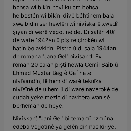
behsa wî bikin, tevî ku em behsa
helbestên wî bikin, divê bêhtir em bala
xwe bidin ser hewlên wî nivîskarê xwedî
şiyan di warê vegotinê de. Di salên 40î
de wate 1942an û piştre çîrokên wî
hatin belavkirin. Piştre û di sala 1944an
de romana "Jana Gel" nivîsand. Ev
roman 20 salan piştî hewla Cemîl Saîb û
Ehmed Muxtar Beg ê Caf hate
nivîsandin, lê hem di warê teknîka
nivîsînê de û hem jî di warê naverokê de
cudahiyeke mezin di navbera wan sê
berheman de heye.
Nivîskarê "Janî Gel" bi temamî ezmûna
edeba vegotinê ya gelên din nas kiriye.