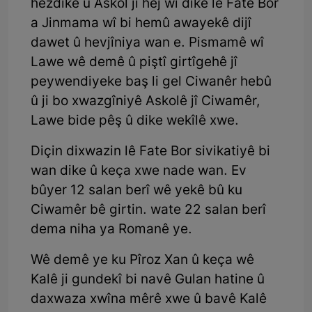
hezdike û Askol jî hej wî dike lê Fate Bor
a Jinmama wî bi hemû awayekê dijî
dawet û hevjîniya wan e. Pismamê wî
Lawe wê demê û piştî girtîgehê jî
peywendiyeke baş li gel Ciwanêr hebû
û ji bo xwazgîniyê Askolê jî Ciwamêr,
Lawe bide pêş û dike wekîlê xwe.
Diçin dixwazin lê Fate Bor sivikatiyê bi
wan dike û keça xwe nade wan. Ev
bûyer 12 salan berî wê yekê bû ku
Ciwamêr bê girtin. wate 22 salan berî
dema niha ya Romanê ye.
Wê demê ye ku Pîroz Xan û keça wê
Kalê ji gundekî bi navê Gulan hatine û
daxwaza xwîna mêrê xwe û bavê Kalê