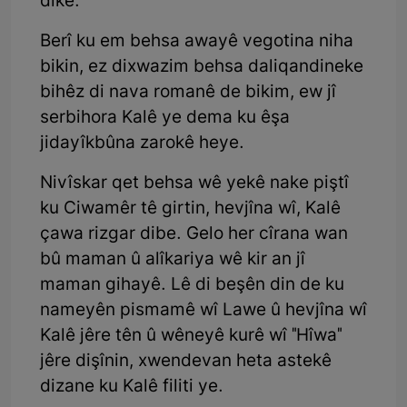
dike.
Berî ku em behsa awayê vegotina niha
bikin, ez dixwazim behsa daliqandineke
bihêz di nava romanê de bikim, ew jî
serbihora Kalê ye dema ku êşa
jidayîkbûna zarokê heye.
Nivîskar qet behsa wê yekê nake piştî
ku Ciwamêr tê girtin, hevjîna wî, Kalê
çawa rizgar dibe. Gelo her cîrana wan
bû maman û alîkariya wê kir an jî
maman gihayê. Lê di beşên din de ku
nameyên pismamê wî Lawe û hevjîna wî
Kalê jêre tên û wêneyê kurê wî "Hîwa"
jêre dişînin, xwendevan heta astekê
dizane ku Kalê filiti ye.