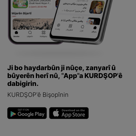
Ji bo haydarbûn ji nûçe, zanyarî û
bûyerên herî nû, "App"a KURDŞOP'ê
dabigirin.
KURDŞOP'ê Bişopînin