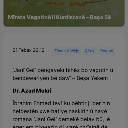
Mîrata Vegotinê li Kurdistanê – Başa 5ê
21 Tebax 22:12
Ziman û Wêje
Çîrok
Roman
"Janî Gel" pêngavekî bihêz bo vegotin û
bendewariyên bê dawî – Beşa Yekem
Dr.Azad Mukrî
Îbrahîm Ehmed tevî ku bêhtir ji ber hin
helbestên xwe hatiye naskirin û navê
romana "Janî Gel" demekê belav bû, lê
eger em bixwazin di warê nivîsînê de