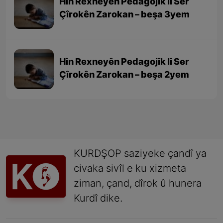
Hin Rexneyên Pedagojîk li Ser
Çîrokên Zarokan – beşa 3yem
Hin Rexneyên Pedagojîk li Ser
Çîrokên Zarokan – beşa 2yem
KURDŞOP saziyeke çandî ya
civaka sivîl e ku xizmeta
ziman, çand, dîrok û hunera
Kurdî dike.