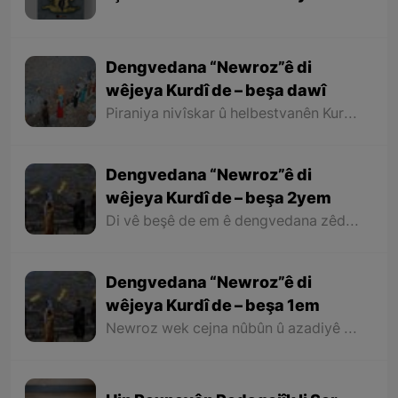
Kobaniyê''
Dengvedana “Newroz”ê di
wêjeya Kurdî de – beşa dawî
Piraniya nivîskar û helbestvanên Kurd di helbest û deqên xwe de behsa Newrozê kirine ku ji ber nebûna derfetê em ê tenê îşareyê bi çend mînak ji helbestên wan bikin. Di dawiyê de ez dixwazim bibêjim ku helbestvanên wek “Muxlîs, Ewnî, Hejar, Zarî, Elî Heseniyanî, Jîla Huseynî, Mihemed Salih Dîlan, Esîrî, Nasir Axabira, Celal Melekşa, Şêrko Bêkes û Ebdulah Paşêw” û hwd, di çend helbestên xwe de behsa Newrozê kirine û bal kişandine ser Kurdistanîbûna Newrozê.
Dengvedana “Newroz”ê di
wêjeya Kurdî de – beşa 2yem
Di vê beşê de em ê dengvedana zêdetir a Newrozê di helbest û deqên Kurdî de rabixine ber çavan. Herwisa pêwîst e em îşare bi wê yekê jî bikin ku tevî wê ku em di vê gotarê de dengvedana “Newroz”ê di edebiyata Kurdî de dibînin, em ê hin nivîskar û helbestvanên xwe binêrin ku mixabin navê hin ji wan hatiye jibîrkirin.
Dengvedana “Newroz”ê di
wêjeya Kurdî de – beşa 1em
Newroz wek cejna nûbûn û azadiyê di wêjeya Kurdî de û li cem helbestvan û nivîskarên Kurd, hertim girîngiya xwe hebûye. Helbestvan û nivîskarên Kurd di helbest û nivîsên xwe de Newroz wek bedewiyek, dergeheke azadiyê û sembola rizgariya netewî bi kar anîne. Ev mijare jî vedigere bo girêdana înkarkirî ya Kurd û Kurdistanê bi Newrozê re.