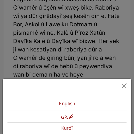
Ciwamêr û êşên wî xweş bike. Raboriya
wî ya dûr girêdayî şeş kesên din e. Fate
Bor, Askol û Lawe ku Dotmam û
pismamê wî ne. Kalê û Pîroz Xatûn
Dayîka Kalê û Dayîka wî bixwe. Her yek
ji wan kesatiyan di raboriya dûr a
Ciwamêr de giring bûn, yan jî rola wan
di raboriya wî de hebû û peywendiya
wan bi dema niha ve heye.
English
كوردی
Kurdî