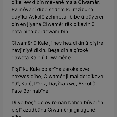
dike, ew dibin mêvanê mala Ciwamêr.
Ev mêvanî dibe sedem ku razîbûna
dayîka Askolê zehmettir bibe û bûyerên
din ên jiyana Ciwamêr rêk bikevin û
heta niha berdewam bin.
Ciwamêr û Kalê ji hev hez dikin û piştre
hevjîniyê dikin. Beşa din a çîrokê
daweta Kalê û Ciwamêr e.
Piştî ku Kalê bo anîna zaroka xwe
nexweş dibe, Ciwamêr ji mal derdikeve
êdî, Kalê, Pîroz, Dayîka xwe, Askol û
Fate Bor nabîne.
Di vê beşê de ev roman behsa bûyerên
piştî azadbûna Ciwamêr ji girtîgehê