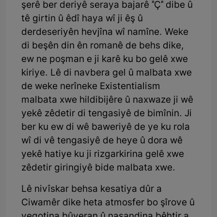
şerê ber deriyê seraya bajarê "Ç" dibe û
tê girtin û êdî haya wî ji êş û
derdeseriyên hevjîna wî namîne. Weke
di beşên din ên romanê de behs dike,
ew ne poşman e ji karê ku bo gelê xwe
kiriye. Lê di navbera gel û malbata xwe
de weke nerîneke Existentialism
malbata xwe hildibijêre û naxwaze ji wê
yekê zêdetir di tengasiyê de bimînin. Ji
ber ku ew di wê baweriyê de ye ku rola
wî di vê tengasiyê de heye û dora wê
yekê hatiye ku ji rizgarkirina gelê xwe
zêdetir giringiyê bide malbata xwe.
Lê nivîskar behsa kesatiya dûr a
Ciwamêr dike heta atmosfer bo şîrove û
vegotina bûyeran û nasandina bêhtir a