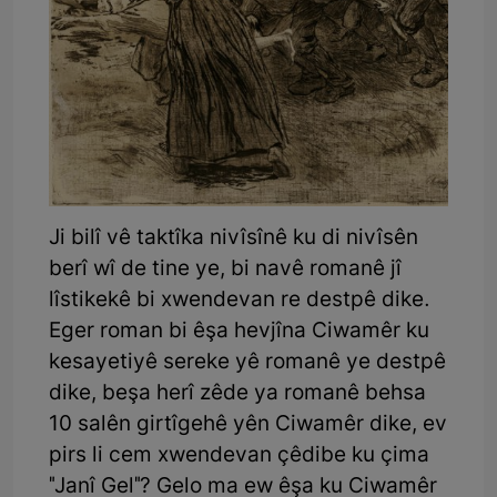
Ji bilî vê taktîka nivîsînê ku di nivîsên
berî wî de tine ye, bi navê romanê jî
lîstikekê bi xwendevan re destpê dike.
Eger roman bi êşa hevjîna Ciwamêr ku
kesayetiyê sereke yê romanê ye destpê
dike, beşa herî zêde ya romanê behsa
10 salên girtîgehê yên Ciwamêr dike, ev
pirs li cem xwendevan çêdibe ku çima
"Janî Gel"? Gelo ma ew êşa ku Ciwamêr