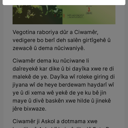
Vegotina raboriya dûr a Ciwamêr,
vedigere bo berî deh salên girtîgehê û
zewacê û dema nûciwaniyê.
Ciwamêr dema ku nûciwane li
daîreyekê kar dike û bi dayîka xwe re di
malekê de ye. Dayîka wî roleke giring di
jiyana wî de heye berdewam haydarî wî
ye û di xema wê yekê de ye ku bê jin
maye û divê baskên xwe hilde û jinekê
jêre bixwaze.
Ciwamêr ji Askol a dotmama xwe