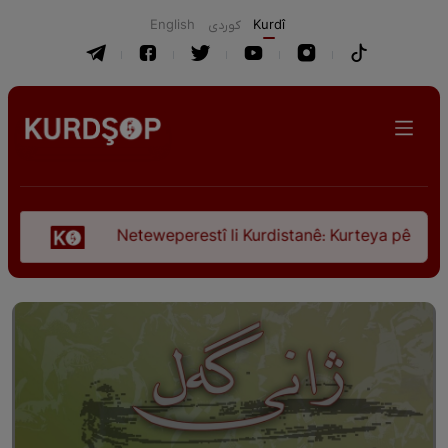
English
كوردی
Kurdî
Neteweperestî li Kurdistanê: Kurteya pêşveçûna dirokî