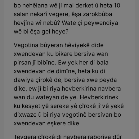
bo nehêlana wê ji mal derket û heta 10
salan nekarî vegere, êşa zarokbûba
hevjîna wî nebû? Wate çi peywendiya
wê bi êşa gel heye?
Vegotina bûyeran hêviyekê dide
xwendevan ku bikare bersiva wan
pirsan jî bibîne. Ew yek her di bala
xwendevan de dimîne, heta ku di
dawiya çîrokê de, bersiva xwe peyda
dike, ew jî bi riya hevberkirina navbera
wan du wateyan de ye. Hevberkirinek
ku kesyetiyê sereke yê çîrokê jî vê yekê
dixwaze û bi riya vegotinê bersivan bo
xwendevan eşkere dike.
Tevgera çîrokê di navbera raboriya dûr