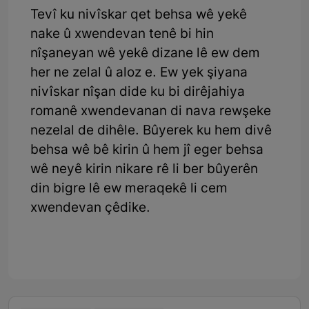
Tevî ku nivîskar qet behsa wê yekê
nake û xwendevan tenê bi hin
nîşaneyan wê yekê dizane lê ew dem
her ne zelal û aloz e. Ew yek şiyana
nivîskar nîşan dide ku bi dirêjahiya
romanê xwendevanan di nava rewşeke
nezelal de dihêle. Bûyerek ku hem divê
behsa wê bê kirin û hem jî eger behsa
wê neyê kirin nikare rê li ber bûyerên
din bigre lê ew meraqekê li cem
xwendevan çêdike.