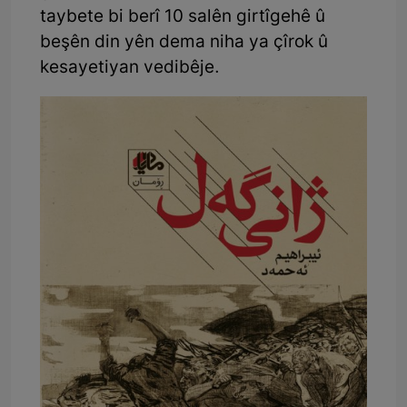
taybete bi berî 10 salên girtîgehê û
beşên din yên dema niha ya çîrok û
kesayetiyan vedibêje.