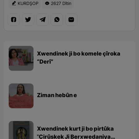
KURDŞOP
2627 Dîtin
Xwendinek ji bo komele çîroka
“Derî”
Ziman hebûn e
Xwendinek kurt ji bo pirtûka
''Çirûskek Ji Berxwedaniya