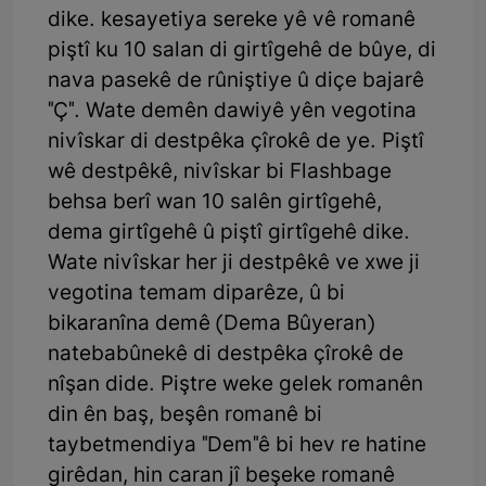
dike. kesayetiya sereke yê vê romanê
piştî ku 10 salan di girtîgehê de bûye, di
nava pasekê de rûniştiye û diçe bajarê
"Ç". Wate demên dawiyê yên vegotina
nivîskar di destpêka çîrokê de ye. Piştî
wê destpêkê, nivîskar bi Flashbage
behsa berî wan 10 salên girtîgehê,
dema girtîgehê û piştî girtîgehê dike.
Wate nivîskar her ji destpêkê ve xwe ji
vegotina temam diparêze, û bi
bikaranîna demê (Dema Bûyeran)
natebabûnekê di destpêka çîrokê de
nîşan dide. Piştre weke gelek romanên
din ên baş, beşên romanê bi
taybetmendiya "Dem"ê bi hev re hatine
girêdan, hin caran jî beşeke romanê