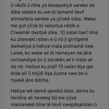
û nêzîk û niha ya kesayetiyê sereke de
dibe sedem ku ew bi temamî tevlî
atmosfera sereke ya çîrokê bibe. Weke
me got çîrok bi raborîya nêzîk a
Ciwamêr destpê dike. 10 salan berî niha
ku zilamekî reben e û nû ji girtîgehê
derketiye û hatiye mala pismamê xwe
Lawe, ku weke wî di nameyan de jêre
nivîsandiye jin û zarokên wî li mala wî
de ne. Hatiye ku piştî 10 salan êşa gel
bide alî û mijûlî êşa jiyana xwe be û
riyekê jêre bibîne.
Hatiye wê demê qerebû bike, dema ku
hevjîna wî nexweş bû ew çûye
mamanekê bîne lê tevlî xwepêşandan û