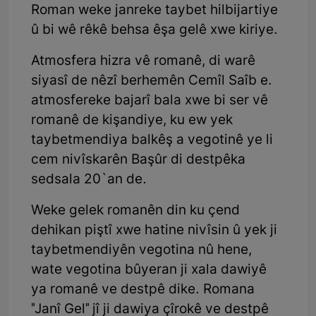
Roman weke janreke taybet hilbijartiye
û bi wê rêkê behsa êşa gelê xwe kiriye.
Atmosfera hizra vê romanê, di warê
siyasî de nêzî berhemên Cemîl Saîb e.
atmosfereke bajarî bala xwe bi ser vê
romanê de kişandiye, ku ew yek
taybetmendiya balkêş a vegotinê ye li
cem nivîskarên Başûr di destpêka
sedsala 20`an de.
Weke gelek romanên din ku çend
dehikan piştî xwe hatine nivîsin û yek ji
taybetmendiyên vegotina nû hene,
wate vegotina bûyeran ji xala dawiyê
ya romanê ve destpê dike. Romana
"Janî Gel" jî ji dawiya çîrokê ve destpê