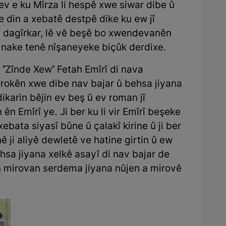
 e ku Mîrza li hespê xwe siwar dibe û
e din a xebatê destpê dike ku ew jî
ata dagîrkar, lê vê beşê bo xwendevanên
nake tenê nîşaneyeke biçûk derdixe.
"Zînde Xew" Fetah Emîrî di nava
rokên xwe dibe nav bajar û behsa jiyana
dikarin bêjin ev beş û ev roman jî
 Emîrî ye. Ji ber ku li vir Emîrî beşeke
xebata siyasî bûne û çalakî kirine û ji ber
 ji aliyê dewletê ve hatine girtin û ew
hsa jiyana xelkê asayî di nav bajar de
n mirovan serdema jiyana nûjen a mirovê