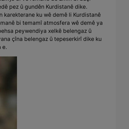
edê pez û gundên Kurdistanê dike.
n karekterane ku wê demê li Kurdistanê
romanê bi temamî atmosfera wê demê ya
ê behsa peywendiya xelkê belengaz û
iyana çîna belengaz û tepeserkirî dike ku
 e.