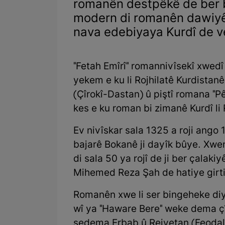
romanên destpêkê de ber b
modern di romanên dawiyê 
nava edebiyaya Kurdî de ve
"Fetah Emîrî" romannivîsekî xwedî 
yekem e ku li Rojhilatê Kurdistan
(Çîrokî-Dastan) û piştî romana "
kes e ku roman bi zimanê Kurdî li
Ev nivîskar sala 1325 a roji ango 
bajarê Bokanê ji dayîk bûye. Xw
di sala 50 ya rojî de ji ber çalaki
Mihemed Reza Şah de hatiye girti
Romanên xwe li ser bingeheke diy
wî ya "Haware Bere" weke dema çî
sedema Erbab û Reiyetan (Feodalî