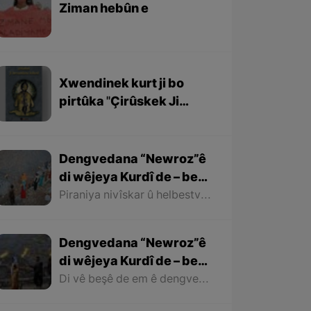
Ziman hebûn e
Xwendinek kurt ji bo
pirtûka ''Çirûskek Ji
Berxwedaniya
Kobaniyê''
Dengvedana “Newroz”ê
di wêjeya Kurdî de – beşa
dawî
Piraniya nivîskar û helbestvanên Kurd di helbest û deqên xwe de behsa Newrozê kirine ku ji ber nebûna derfetê em ê tenê îşareyê bi çend mînak ji helbestên wan bikin. Di dawiyê de ez dixwazim bibêjim ku helbestvanên wek “Muxlîs, Ewnî, Hejar, Zarî, Elî Heseniyanî, Jîla Huseynî, Mihemed Salih Dîlan, Esîrî, Nasir Axabira, Celal Melekşa, Şêrko Bêkes û Ebdulah Paşêw” û hwd, di çend helbestên xwe de behsa Newrozê kirine û bal kişandine ser Kurdistanîbûna Newrozê.
Dengvedana “Newroz”ê
di wêjeya Kurdî de – beşa
2yem
Di vê beşê de em ê dengvedana zêdetir a Newrozê di helbest û deqên Kurdî de rabixine ber çavan. Herwisa pêwîst e em îşare bi wê yekê jî bikin ku tevî wê ku em di vê gotarê de dengvedana “Newroz”ê di edebiyata Kurdî de dibînin, em ê hin nivîskar û helbestvanên xwe binêrin ku mixabin navê hin ji wan hatiye jibîrkirin.