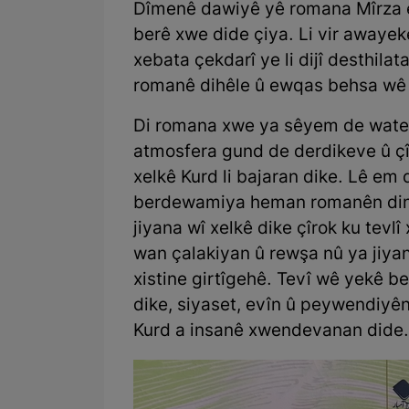
Dîmenê dawiyê yê romana Mîrza ev
berê xwe dide çiya. Li vir awayek
xebata çekdarî ye li dijî desthil
romanê dihêle û ewqas behsa wê 
Di romana xwe ya sêyem de wate 
atmosfera gund de derdikeve û çî
xelkê Kurd li bajaran dike. Lê em 
berdewamiya heman romanên din ên
jiyana wî xelkê dike çîrok ku tevlî 
wan çalakiyan û rewşa nû ya jiyanê
xistine girtîgehê. Tevî wê yekê be
dike, siyaset, evîn û peywendiyê
Kurd a insanê xwendevanan dide.