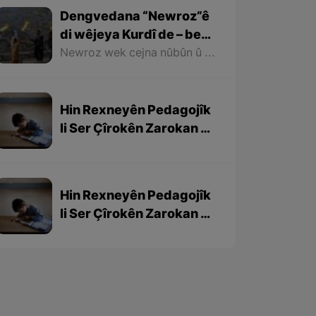
Dengvedana “Newroz”ê
di wêjeya Kurdî de – beşa
1em
Newroz wek cejna nûbûn û azadiyê di wêjeya Kurdî de û li cem helbestvan û nivîskarên Kurd, hertim girîngiya xwe hebûye. Helbestvan û nivîskarên Kurd di helbest û nivîsên xwe de Newroz wek bedewiyek, dergeheke azadiyê û sembola rizgariya netewî bi kar anîne. Ev mijare jî vedigere bo girêdana înkarkirî ya Kurd û Kurdistanê bi Newrozê re.
Hin Rexneyên Pedagojîk
li Ser Çîrokên Zarokan –
beşa 3yem
Hin Rexneyên Pedagojîk
li Ser Çîrokên Zarokan –
beşa 2yem