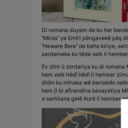
Di romana duyem de ku her ber
"Mîrza" ye Emîrî pêngavekê pêş di
"Heware Bere" de behs kiriye, ser
serdemeke ku têde xelk li hember 
Ev zilm û zordariya ku di romana M
hem xelk hêdî hêdî li hember zilm
didin ku mînaka wê bertekên xelk
hem jî bi afirandina kesayetiya 
a serhilana gelê Kurd li hember z