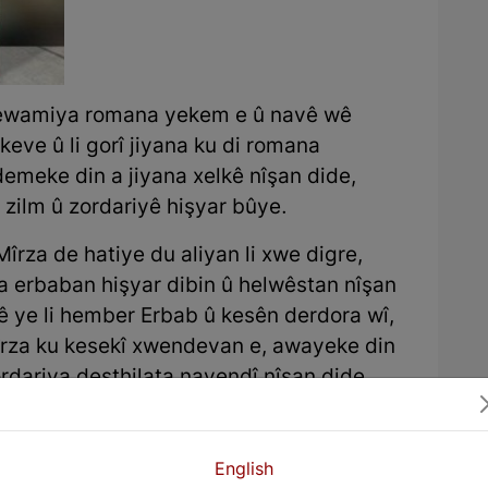
dewamiya romana yekem e û navê wê
keve û li gorî jiyana ku di romana
demeke din a jiyana xelkê nîşan dide,
zilm û zordariyê hişyar bûye.
îrza de hatiye du aliyan li xwe digre,
a erbaban hişyar dibin û helwêstan nîşan
ê ye li hember Erbab û kesên derdora wî,
Mîrza ku kesekî xwendevan e, awayeke din
ordariya desthilata navendî nîşan dide.
English