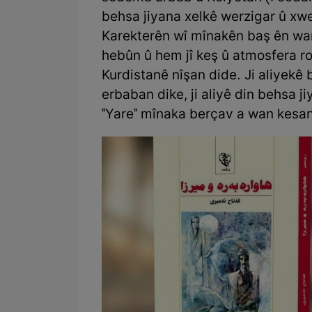
behsa jiyana xelkê werzigar û xw
Karekterên wî mînakên baş ên wa
hebûn û hem jî keş û atmosfera 
Kurdistanê nîşan dide. Ji aliyek
erbaban dike, ji aliyê din behsa j
"Yare" mînaka berçav a wan kesan