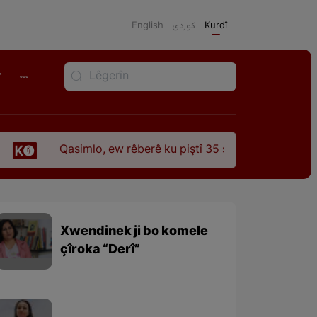
English
كوردی
Kurdî
r
asimlo, ew rêberê ku piştî 35 sal ji şehîdbûna wî hê jî rêbaza
Xwendinek ji bo komele
çîroka “Derî”