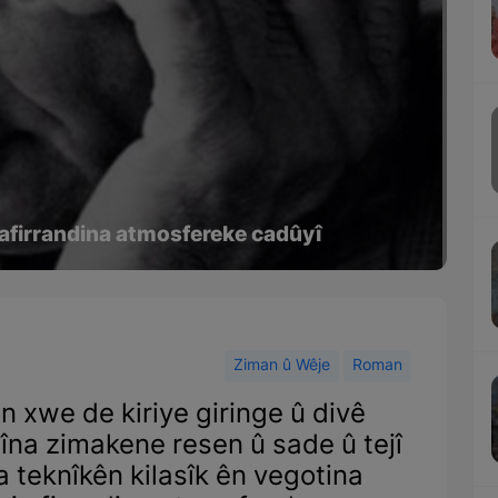
a afirrandina atmosfereke cadûyî
Ziman û Wêje
Roman
n xwe de kiriye giringe û divê
nîna zimakene resen û sade û tejî
a teknîkên kilasîk ên vegotina