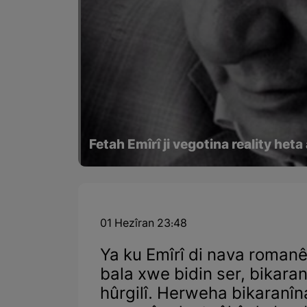
Fetah Emîrî ji vegotina reality het
01 Hezîran 23:48
Ya ku Emîrî di nava romanê
bala xwe bidin ser, bikara
hûrgilî. Herweha bikaranîn