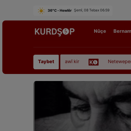
36°C - Hewlêr
Şemî, 08 Tebax 06:59
Nûçe
Berna
ê Sofyanî” koça dawî kir
Neteweperestî li Kurdis
Taybet