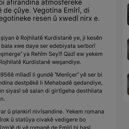
i afirandina atmosfereke
de çûye. Vegotina Emîrî, di
gotineke resen û xwedî nirx e.
şiyan ê Rojhilatê Kurdistanê ye, ji kesên
ê bala xwe daye ser edebiyata serborî
Pêşmerge" ya Rehîm Seyîf Qazî ew yekem
 Rojhilatê Kurdistanê weşandiye.
1956ê mîladî li gundê "Menîçer" yê ser bi
endina destpêkê li Mehabadê qedandiye,
yên siyasî sê salan di girtîgeha desthilata
n.
ar û plankirî nivîsandine. Yekem romana
rok û statûya civakê vedigere bo
zm)ê di vê romanê de Emîrî bi başî