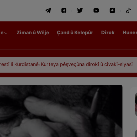
me
Ziman û Wêje
Çand û Kelepûr
Dîrok
Hune
tanê: Kurteya pêşveçûna dirokî û civakî-siyasî
Q