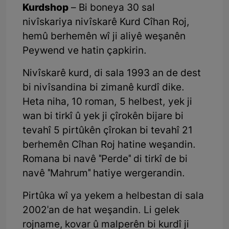
Kurdshop
– Bi boneya 30 sal
nivîskariya nivîskarê Kurd Cîhan Roj,
hemû berhemên wî ji aliyê weşanên
Peywend ve hatin çapkirin.
Nivîskarê kurd, di sala 1993 an de dest
bi nivîsandina bi zimanê kurdî dike.
Heta niha, 10 roman, 5 helbest, yek ji
wan bi tirkî û yek ji çîrokên bijare bi
tevahî 5 pirtûkên çîrokan bi tevahî 21
berhemên Cîhan Roj hatine weşandin.
Romana bi navê "Perde" di tirkî de bi
navê "Mahrum" hatiye wergerandin.
Pirtûka wî ya yekem a helbestan di sala
2002'an de hat weşandin. Li gelek
rojname, kovar û malperên bi kurdî ji