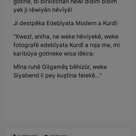
gotinê, bi bîrxistinan hewl didim bibim
yek ji rêwiyên hêvîyê!
Ji destpêka Edebîyata Modern a Kurdî:
“Xwezî, aniha, ne weke hêviyekê, weke
fotografê edebîyata Kurdî a roja me, mi
karibûya gotineke wisa lêkira:
Mîna ruhê Gilgamêş bêhizûr, weke
Siyabend li pey kuştina felekê…”