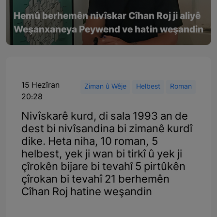
Hemû berhemên nivîskar Cîhan Roj ji aliyê
Weşanxaneya Peywend ve hatin weşandin
15 Hezîran
Ziman û Wêje
Helbest
Roman
20:28
Nivîskarê kurd, di sala 1993 an de
dest bi nivîsandina bi zimanê kurdî
dike. Heta niha, 10 roman, 5
helbest, yek ji wan bi tirkî û yek ji
çîrokên bijare bi tevahî 5 pirtûkên
çîrokan bi tevahî 21 berhemên
Cîhan Roj hatine weşandin