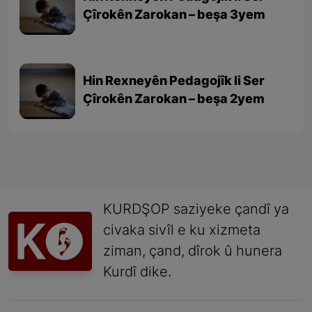
Çîrokên Zarokan – beşa 3yem
Hin Rexneyên Pedagojîk li Ser
Çîrokên Zarokan – beşa 2yem
KURDŞOP saziyeke çandî ya
civaka sivîl e ku xizmeta
ziman, çand, dîrok û hunera
Kurdî dike.