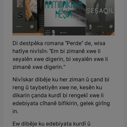
Di destpêka romana "Perde" de, wisa
hatîye nivîsîn: "Em bi zimanê xwe li
xeyalên xwe digerin, bi xeyalên xwe li
zimanê xwe digerin.”
Nivîskar dibêje ku her ziman û çand bi
reng û taybetiyên xwe ne, kesên ku
dikarin çanda kurdî bi rengekî xwe li
edebiyata cîhanê bifikirin, gelek girîng
in.
Ew dibêje ku edebiyata kurdî û