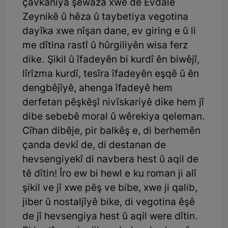
çavkaniya şêwaza xwe de Evdalê
Zeynikê û hêza û taybetiya vegotina
dayîka xwe nîşan dane, ev giring e û li
me dîtina rastî û hûrgiliyên wisa ferz
dike. Şikil û îfadeyên bi kurdî ên biwêjî,
lîrîzma kurdî, tesîra îfadeyên eşqê û ên
dengbêjîyê, ahenga îfadeyê hem
derfetan pêşkêşî nivîskariyê dike hem jî
dibe sebebê moral û wêrekiya qeleman.
Cîhan dibêje, pir balkêş e, di berhemên
çanda devkî de, di destanan de
hevsengiyekî di navbera hest û aqil de
tê dîtin! Îro ew bi hewl e ku roman ji alî
şikil ve jî xwe pêş ve bibe, xwe ji qalib,
jiber û nostaljîyê bike, di vegotina êşê
de jî hevsengiya hest û aqil were dîtin.