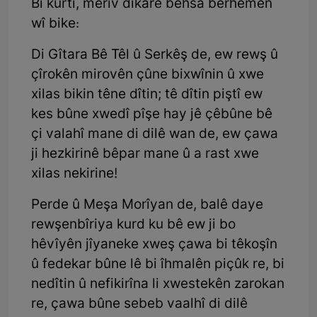
Bi kurtî, meriv dikare behsa berhemên
wî bike:
Di Gîtara Bê Têl û Serkêş de, ew rewş û
çîrokên mirovên çûne bixwînin û xwe
xilas bikin têne dîtin; tê dîtin piştî ew
kes bûne xwedî pîşe hay jê çêbûne bê
çi valahî mane di dilê wan de, ew çawa
ji hezkirinê bêpar mane û a rast xwe
xilas nekirine!
Perde û Meşa Morîyan de, balê daye
rewşenbîriya kurd ku bê ew ji bo
hêvîyên jîyaneke xweş çawa bi têkoşîn
û fedekar bûne lê bi îhmalên piçûk re, bi
nedîtin û nefikirîna li xwestekên zarokan
re, çawa bûne sebeb vaalhî di dilê