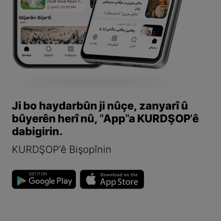
Ji bo haydarbûn ji nûçe, zanyarî û
bûyerên herî nû, "App"a KURDŞOP'ê
dabigirin.
KURDŞOP'ê Bişopînin