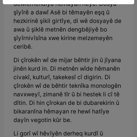
dewlemendîya hêmayan heye. Dosya
şîyîrê a dawî Asê bi têmayên eşq û
hezkirinê şikil girtîye, di wê dosyayê de
awa û şiklê metnên dengbêjiyê bo
şîyîrnivîsîna xwe kirine melzemeyên
ceribê.
Di çîrokên wî de mijar bêhtir jin û jîyana
jinên kurd in. Di metnên wîde hêmanên
civakî, kulturî, takekesî cî digirin. Di
çîrokên wî de bêhtir teknîka monologên
navxweyî, zimanê tîr û bi hestek li cî tê
dîtin. Di hin çîrokan de bi dubarekirin û
bikaranîna hêmayan re hewl hatîye
dayîn vegotin kûr be.
Li gorî wî hêvîyên derheq kurdî û