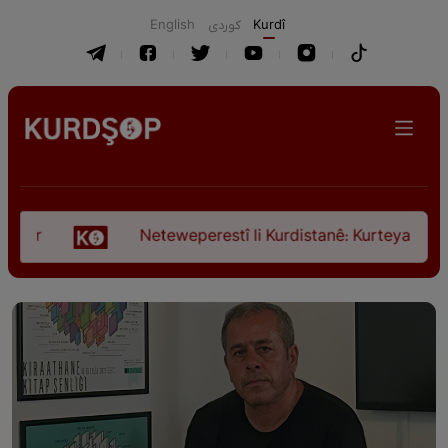
English
كوردی
Kurdî
Neteweperestî li Kurdistanê: Kurteya pêşveçûna d