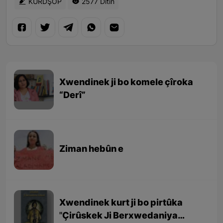
KURDŞOP
2577 Dîtin
Xwendinek ji bo komele çîroka
“Derî”
Ziman hebûn e
Xwendinek kurt ji bo pirtûka
''Çirûskek Ji Berxwedaniya