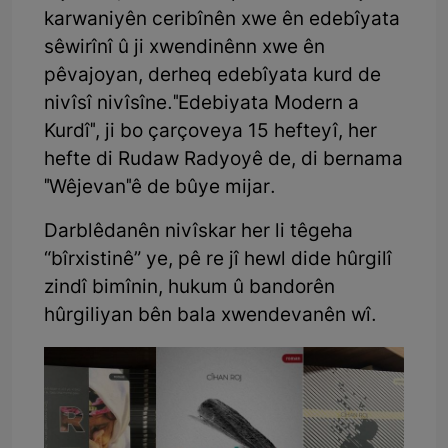
karwaniyên ceribînên xwe ên edebîyata
sêwirînî û ji xwendinênn xwe ên
pêvajoyan, derheq edebîyata kurd de
nivîsî nivîsîne."Edebiyata Modern a
Kurdî", ji bo çarçoveya 15 hefteyî, her
hefte di Rudaw Radyoyê de, di bernama
"Wêjevan"ê de bûye mijar.
Darblêdanên nivîskar her li têgeha
“bîrxistinê” ye, pê re jî hewl dide hûrgilî
zindî bimînin, hukum û bandorên
hûrgiliyan bên bala xwendevanên wî.