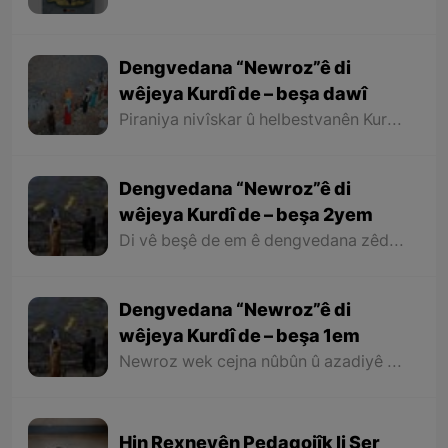
Kobaniyê''
Dengvedana “Newroz”ê di
wêjeya Kurdî de – beşa dawî
Piraniya nivîskar û helbestvanên Kurd di helbest û deqên xwe de behsa Newrozê kirine ku ji ber nebûna derfetê em ê tenê îşareyê bi çend mînak ji helbestên wan bikin. Di dawiyê de ez dixwazim bibêjim ku helbestvanên wek “Muxlîs, Ewnî, Hejar, Zarî, Elî Heseniyanî, Jîla Huseynî, Mihemed Salih Dîlan, Esîrî, Nasir Axabira, Celal Melekşa, Şêrko Bêkes û Ebdulah Paşêw” û hwd, di çend helbestên xwe de behsa Newrozê kirine û bal kişandine ser Kurdistanîbûna Newrozê.
Dengvedana “Newroz”ê di
wêjeya Kurdî de – beşa 2yem
Di vê beşê de em ê dengvedana zêdetir a Newrozê di helbest û deqên Kurdî de rabixine ber çavan. Herwisa pêwîst e em îşare bi wê yekê jî bikin ku tevî wê ku em di vê gotarê de dengvedana “Newroz”ê di edebiyata Kurdî de dibînin, em ê hin nivîskar û helbestvanên xwe binêrin ku mixabin navê hin ji wan hatiye jibîrkirin.
Dengvedana “Newroz”ê di
wêjeya Kurdî de – beşa 1em
Newroz wek cejna nûbûn û azadiyê di wêjeya Kurdî de û li cem helbestvan û nivîskarên Kurd, hertim girîngiya xwe hebûye. Helbestvan û nivîskarên Kurd di helbest û nivîsên xwe de Newroz wek bedewiyek, dergeheke azadiyê û sembola rizgariya netewî bi kar anîne. Ev mijare jî vedigere bo girêdana înkarkirî ya Kurd û Kurdistanê bi Newrozê re.
Hin Rexneyên Pedagojîk li Ser