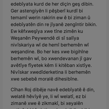
edebîyata kurd de her diçin geş dibin.
Ger astengiyên li pêşberî kurdî bi
temamî werin rakirin ew ê bi ziman û
edebîyatên din re jîyanê zengîntir bikin.
Ew kêfxweşîya xwe tîne zimên ku
Weşanên Peywendê di sî salîya
nivîskariya wî de hemî berhemên wî
weşandine. Bo her kes xwe bigihîne
berhemên wî, bo xwendevanan jî gav
avêtîye fîyetek kêm li kitêban xistîye.
Nivîskar xwedîderketina li berhemên
xwe sebebê moralê dihesibîne.
Cîhan Roj dibêje navê edebîyatê ê din,
welatê hêvîyê ye, li wî welatî, ez bi
zimanê xwe ê zikmakî, bi xeyalên