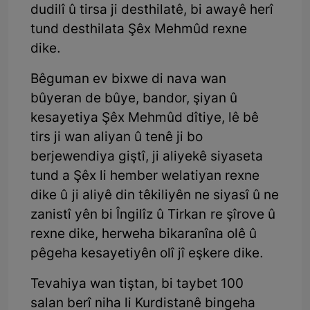
dudilî û tirsa ji desthilatê, bi awayê herî
tund desthilata Şêx Mehmûd rexne
dike.
Bêguman ev bixwe di nava wan
bûyeran de bûye, bandor, şiyan û
kesayetiya Şêx Mehmûd dîtiye, lê bê
tirs ji wan aliyan û tenê ji bo
berjewendiya giştî, ji aliyekê siyaseta
tund a Şêx li hember welatiyan rexne
dike û ji aliyê din têkiliyên ne siyasî û ne
zanistî yên bi Îngilîz û Tirkan re şîrove û
rexne dike, herweha bikaranîna olê û
pêgeha kesayetiyên olî jî eşkere dike.
Tevahiya wan tiştan, bi taybet 100
salan berî niha li Kurdistanê bingeha