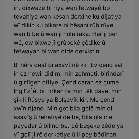
in. dixwaze bi riya wan fetwayê bo
tevahiya wan kesan derxîne ku dijatiya
wî dikin ku bikare bi hêsanî rûbirûyê
wan bibe û wan ji hole rake. Her ji ber
wê, ew bixwe jî grûpekê çêdike û
fetwayan bi wan dide derxistin.
Bi hêrs dest bi axavtinê kir. Ev çend sal
in ez hewil didim, min zehmetî, birîndarî
û girtîgeh dîtiye. Çend caran ez çûme
Îngilîz`ê, bi Tirkan re min têk daye, min
şik li Rûsya ya Bolşevîk kir. Me çend
xwîn rijand. Min got bila gelê min di
asayîş û rehetiyê de be, bila ola me
payedar û bilind be. Lê beşeke zêde ya
vî gelî ji rê derketiye û li pey bêdînan