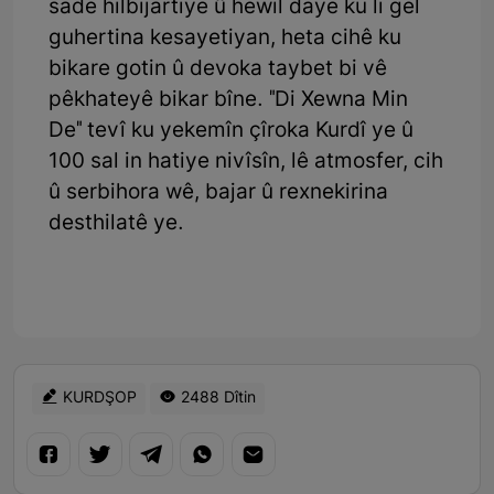
sade hilbijartiye û hewil daye ku li gel
guhertina kesayetiyan, heta cihê ku
bikare gotin û devoka taybet bi vê
pêkhateyê bikar bîne. "Di Xewna Min
De" tevî ku yekemîn çîroka Kurdî ye û
100 sal in hatiye nivîsîn, lê atmosfer, cih
û serbihora wê, bajar û rexnekirina
desthilatê ye.
KURDŞOP
2488 Dîtin