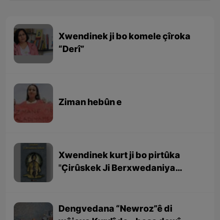
Xwendinek ji bo komele çîroka
“Derî”
Ziman hebûn e
Xwendinek kurt ji bo pirtûka
''Çirûskek Ji Berxwedaniya
Kobaniyê''
Dengvedana “Newroz”ê di