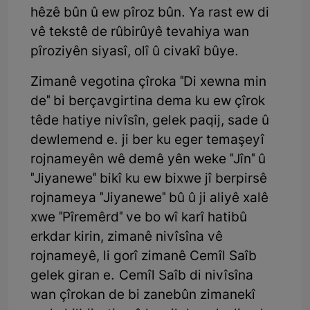
hêzê bûn û ew pîroz bûn. Ya rast ew di
vê tekstê de rûbirûyê tevahiya wan
pîroziyên siyasî, olî û civakî bûye.
Zimanê vegotina çîroka "Di xewna min
de" bi berçavgirtina dema ku ew çîrok
têde hatiye nivîsîn, gelek paqij, sade û
dewlemend e. ji ber ku eger temaşeyî
rojnameyên wê demê yên weke "Jîn" û
"Jiyanewe" bikî ku ew bixwe jî berpirsê
rojnameya "Jiyanewe" bû û ji aliyê xalê
xwe "Pîremêrd" ve bo wî karî hatibû
erkdar kirin, zimanê nivîsîna vê
rojnameyê, li gorî zimanê Cemîl Saîb
gelek giran e. Cemîl Saîb di nivîsîna
wan çîrokan de bi zanebûn zimanekî