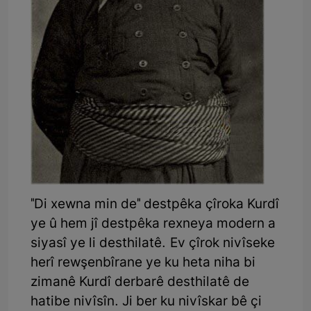
"Di xewna min de" destpêka çîroka Kurdî
ye û hem jî destpêka rexneya modern a
siyasî ye li desthilatê. Ev çîrok nivîseke
herî rewşenbîrane ye ku heta niha bi
zimanê Kurdî derbarê desthilatê de
hatibe nivîsîn. Ji ber ku nivîskar bê çi