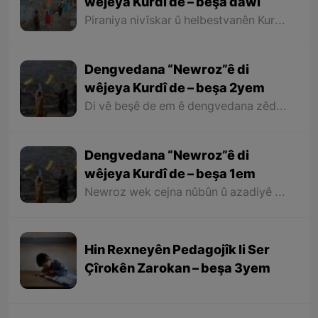
wêjeya Kurdî de – beşa dawî
Piraniya nivîskar û helbestvanên Kurd di helbest û deqên xwe de behsa Newrozê kirine ku ji ber nebûna derfetê em ê tenê îşareyê bi çend mînak ji helbestên wan bikin. Di dawiyê de ez dixwazim bibêjim ku helbestvanên wek “Muxlîs, Ewnî, Hejar, Zarî, Elî Heseniyanî, Jîla Huseynî, Mihemed Salih Dîlan, Esîrî, Nasir Axabira, Celal Melekşa, Şêrko Bêkes û Ebdulah Paşêw” û hwd, di çend helbestên xwe de behsa Newrozê kirine û bal kişandine ser Kurdistanîbûna Newrozê.
Dengvedana “Newroz”ê di
wêjeya Kurdî de – beşa 2yem
Di vê beşê de em ê dengvedana zêdetir a Newrozê di helbest û deqên Kurdî de rabixine ber çavan. Herwisa pêwîst e em îşare bi wê yekê jî bikin ku tevî wê ku em di vê gotarê de dengvedana “Newroz”ê di edebiyata Kurdî de dibînin, em ê hin nivîskar û helbestvanên xwe binêrin ku mixabin navê hin ji wan hatiye jibîrkirin.
Dengvedana “Newroz”ê di
wêjeya Kurdî de – beşa 1em
Newroz wek cejna nûbûn û azadiyê di wêjeya Kurdî de û li cem helbestvan û nivîskarên Kurd, hertim girîngiya xwe hebûye. Helbestvan û nivîskarên Kurd di helbest û nivîsên xwe de Newroz wek bedewiyek, dergeheke azadiyê û sembola rizgariya netewî bi kar anîne. Ev mijare jî vedigere bo girêdana înkarkirî ya Kurd û Kurdistanê bi Newrozê re.
Hin Rexneyên Pedagojîk li Ser
Çîrokên Zarokan – beşa 3yem