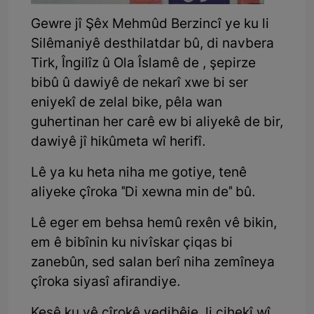
Gewre jî Şêx Mehmûd Berzincî ye ku li
Silêmaniyê desthilatdar bû, di navbera
Tirk, Îngilîz û Ola Îslamê de , şepirze
bibû û dawiyê de nekarî xwe bi ser
eniyekî de zelal bike, pêla wan
guhertinan her carê ew bi aliyekê de bir,
dawiyê jî hikûmeta wî herifî.
Lê ya ku heta niha me gotiye, tenê
aliyeke çîroka "Di xewna min de" bû.
Lê eger em behsa hemû rexên vê bikin,
em ê bibînin ku nivîskar çiqas bi
zanebûn, sed salan berî niha zemîneya
çîroka siyasî afirandiye.
Kesê ku vê çîrokê vedibêje, li cihekî wî