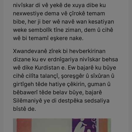
nivîskar di vê yekê de xuya dibe ku
nexwestiye dema vê çîrokê temam
bibe, her ji ber wê navê wan kesatiyan
weke sembolîk tîne ziman, dem û cihê
wê bi temamî eşkere nake.
Xwandevanê zîrek bi hevberkirinan
dizane ku ev erdnîgariya nivîskar behsa
wê dike Kurdistan e. Ew bajarê ku bûye
cihê cilîta talançî, şoreşgêr û sîxûran û
girtîgeh têde hatiye çêkirin, guman û
bêbawerî têde belav bûye, bajarê
Silêmaniyê ye di destpêka sedsaliya
bîstê de.