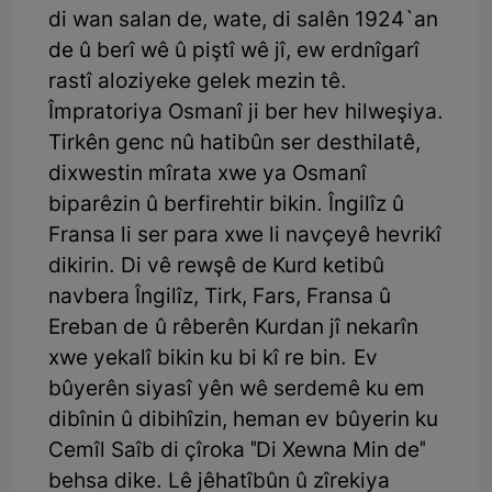
di wan salan de, wate, di salên 1924`an
de û berî wê û piştî wê jî, ew erdnîgarî
rastî aloziyeke gelek mezin tê.
Împratoriya Osmanî ji ber hev hilweşiya.
Tirkên genc nû hatibûn ser desthilatê,
dixwestin mîrata xwe ya Osmanî
biparêzin û berfirehtir bikin. Îngilîz û
Fransa li ser para xwe li navçeyê hevrikî
dikirin. Di vê rewşê de Kurd ketibû
navbera Îngilîz, Tirk, Fars, Fransa û
Ereban de û rêberên Kurdan jî nekarîn
xwe yekalî bikin ku bi kî re bin. Ev
bûyerên siyasî yên wê serdemê ku em
dibînin û dibihîzin, heman ev bûyerin ku
Cemîl Saîb di çîroka "Di Xewna Min de"
behsa dike. Lê jêhatîbûn û zîrekiya