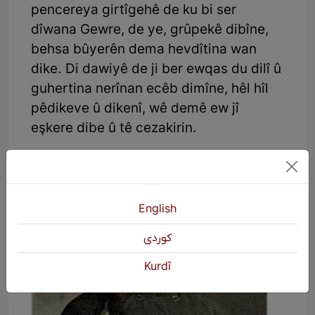
pencereya girtîgehê de ku bi ser
dîwana Gewre, de ye, grûpekê dibîne,
behsa bûyerên dema hevdîtina wan
dike. Di dawiyê de ji ber ewqas du dilî û
guhertina nerînan ecêb dimîne, hêl hîl
pêdikeve û dikenî, wê demê ew jî
eşkere dibe û tê cezakirin.
English
كوردی
Kurdî