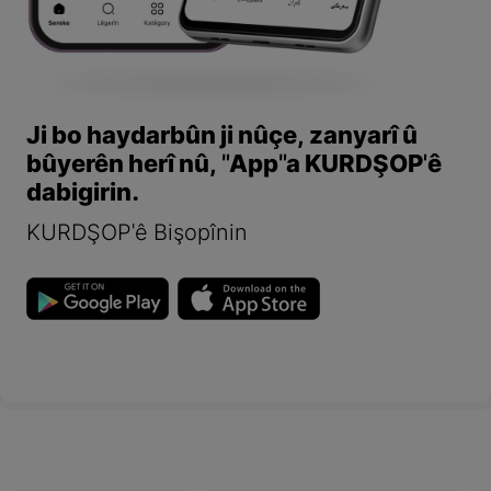
Ji bo haydarbûn ji nûçe, zanyarî û
bûyerên herî nû, "App"a KURDŞOP'ê
dabigirin.
KURDŞOP'ê Bişopînin