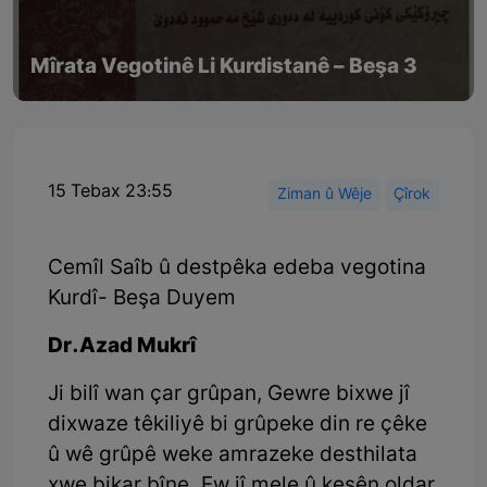
Mîrata Vegotinê Li Kurdistanê – Beşa 3
15 Tebax 23:55
Ziman û Wêje
Çîrok
Cemîl Saîb û destpêka edeba vegotina
Kurdî- Beşa Duyem
Dr.Azad Mukrî
Ji bilî wan çar grûpan, Gewre bixwe jî
dixwaze têkiliyê bi grûpeke din re çêke
û wê grûpê weke amrazeke desthilata
xwe bikar bîne. Ew jî mele û kesên oldar