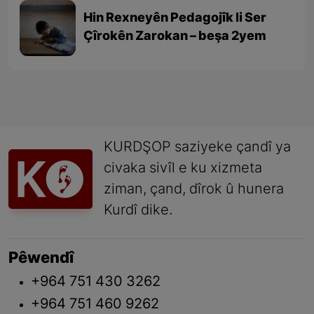
Hin Rexneyên Pedagojîk li Ser
Çîrokên Zarokan – beşa 2yem
KURDŞOP saziyeke çandî ya
civaka sivîl e ku xizmeta
ziman, çand, dîrok û hunera
Kurdî dike.
Pêwendî
+964 751 430 3262
+964 751 460 9262