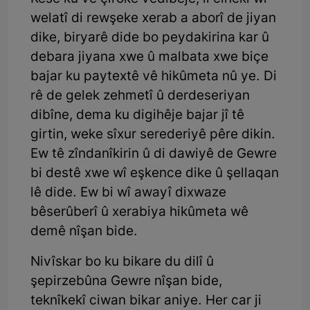
welatî di rewşeke xerab a aborî de jiyan
dike, biryarê dide bo peydakirina kar û
debara jiyana xwe û malbata xwe biçe
bajar ku paytextê vê hikûmeta nû ye. Di
rê de gelek zehmetî û derdeseriyan
dibîne, dema ku digihêje bajar jî tê
girtin, weke sîxur serederiyê pêre dikin.
Ew tê zîndanîkirin û di dawiyê de Gewre
bi destê xwe wî eşkence dike û şellaqan
lê dide. Ew bi wî awayî dixwaze
bêserûberî û xerabiya hikûmeta wê
demê nîşan bide.
Nivîskar bo ku bikare du dilî û
şepirzebûna Gewre nîşan bide,
teknîkekî ciwan bikar aniye. Her car ji