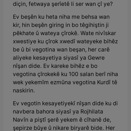
diçin, fetwaya şerîetê li ser wan çî ye?
Ev beşên ku heta niha me behsa wan
kir, hin beşên giring in bo têgihiştin ji
pêkhate û wateya çîrokê. Wate nivîskar
xwestiye ku çîrok xwedî wateyeke bihêz
be û bi vegotina wan beşan, her carê
aliyeke kesayetiya siyasî ya Gewre
nîşan dide. Ev kareke bihêz e bo
vegotina çîrokekê ku 100 salan berî niha
wek yekemîm ezmûna vegotina Kurdî tê
naskirin.
Ev vegotin kesayetiyekî nîşan dide ku di
navbera bahora siyasî ya Rojhilata
Navîn a piştî şerê yekem ê cîhanê de,
şepirze bûye û nikare biryarê bide. Her