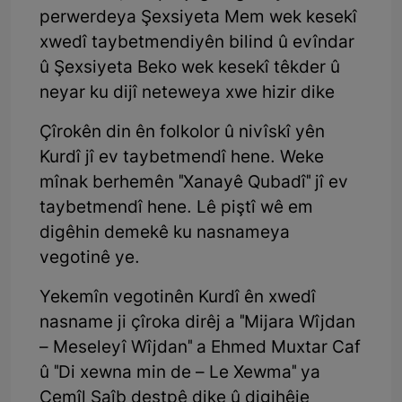
perwerdeya Şexsiyeta Mem wek kesekî
xwedî taybetmendiyên bilind û evîndar
û Şexsiyeta Beko wek kesekî têkder û
neyar ku dijî neteweya xwe hizir dike
Çîrokên din ên folkolor û nivîskî yên
Kurdî jî ev taybetmendî hene. Weke
mînak berhemên "Xanayê Qubadî" jî ev
taybetmendî hene. Lê piştî wê em
digêhin demekê ku nasnameya
vegotinê ye.
Yekemîn vegotinên Kurdî ên xwedî
nasname ji çîroka dirêj a "Mijara Wîjdan
– Meseleyî Wîjdan" a Ehmed Muxtar Caf
û "Di xewna min de – Le Xewma" ya
Cemîl Saîb destpê dike û digihêje