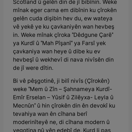
Scotland û gelên din de jî bibînin. Weke
mînak eger carna em dibînin ku çîrokên
gelên cuda dişibin hev du, ew wateya
vê yekê ye ku çavkaniyên wan hevbeş
in. Weke mînak çîroka "Dêdgune Çarê"
ya Kurdî û "Mah Pîşanî" ya Farsî yek
çavkaniya wan heye û dibe ku ev
hevbeşî û wekhevî di nava nivîsên din
de jî were dîtin.
Bi vê pêşgotinê, ji bilî nivîs (Çîrokên)
weke "Mem û Zîn – Şahnameya Kurdî-
Emîr Erselan – Yûsif û Zilêyxa- Leyla û
Mecnûn" û hin çîrokên din ên devokî ku
tevahiya wan ên cîhana berî
moderinîteyê ne, di cîhana modern û
vegotina nû yên edebî de, Kurd li paş