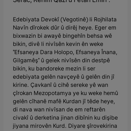
Serac, Rehîm Qazî û Fetah Emîrî".
Edebiyata Devokî (Vegotinê) li Rojhilata
Navîn dîrokek dûr û dirêj heye. Eger em
bixwazin bi awayê bingehîn behsa wê
bikin, divê li nivîsên kevin ên weke
"Efsaneya Dara Holopo, Efsaneya Înana,
Gilgamêş" û gelek nivîsên din destpê
bikin, ku bandoreke mezin li ser
edebiyata gelên navçeyê û gelên din jî
kirine. Çavkanî û cihê sereke yê wan
çîrokan Mezopotamya ye ku weke hemû
gelên cîhanê mafê Kurdan jî têde heye,
di nava wan nivîsan de em reftarên
civakî û derketina jinan dibînin ku dişibe
jiyana mirovên Kurd. Diyare şîrovekirina