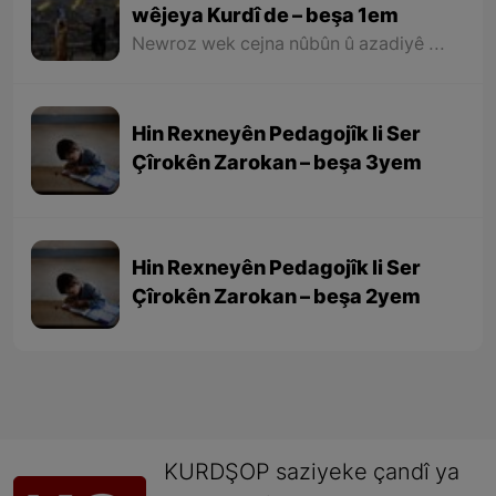
wêjeya Kurdî de – beşa 1em
Newroz wek cejna nûbûn û azadiyê di wêjeya Kurdî de û li cem helbestvan û nivîskarên Kurd, hertim girîngiya xwe hebûye. Helbestvan û nivîskarên Kurd di helbest û nivîsên xwe de Newroz wek bedewiyek, dergeheke azadiyê û sembola rizgariya netewî bi kar anîne. Ev mijare jî vedigere bo girêdana înkarkirî ya Kurd û Kurdistanê bi Newrozê re.
Hin Rexneyên Pedagojîk li Ser
Çîrokên Zarokan – beşa 3yem
Hin Rexneyên Pedagojîk li Ser
Çîrokên Zarokan – beşa 2yem
KURDŞOP saziyeke çandî ya