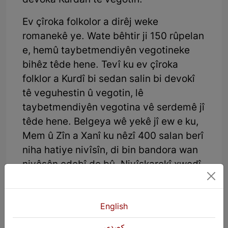
devoka Kurdan tê vegotin.
Ev çîroka folkolor a dirêj weke
romanekê ye. Wate bêhtir ji 150 rûpelan
e, hemû taybetmendiyên vegotineke
bihêz têde hene. Tevî ku ev çîroka
folklor a Kurdî bi sedan salin bi devokî
tê veguhestin û vegotin, lê
taybetmendiyên vegotina vê serdemê jî
têde hene. Belgeya wê yekê jî ew e ku,
Mem û Zîn a Xanî ku nêzî 400 salan berî
niha hatiye nivîsîn, di bin bandora wan
nivêsên edebî de bû. Nivîskarekî xwedî
şiyan û jêhatî wek "Roger Lecot Toma"
vê nivîsê werdigerîne, dubare dinivîse û
dibêje ew şahkar e.
English
كوردی