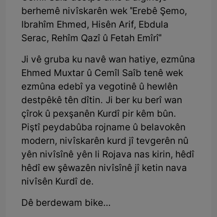
berhemê nivîskarên wek "Erebê Şemo,
Ibrahîm Ehmed, Hisên Arif, Ebdula
Serac, Rehîm Qazî û Fetah Emîrî"
Ji vê gruba ku navê wan hatiye, ezmûna
Ehmed Muxtar û Cemîl Saîb tenê wek
ezmûna edebî ya vegotinê û hewlên
destpêkê tên dîtin. Ji ber ku berî wan
çîrok û pexşanên Kurdî pir kêm bûn.
Piştî peydabûba rojname û belavokên
modern, nivîskarên kurd jî tevgerên nû
yên nivîsînê yên li Rojava nas kirin, hêdî
hêdî ew şêwazên nivîsînê jî ketin nava
nivîsên Kurdî de.
Dê berdewam bike…