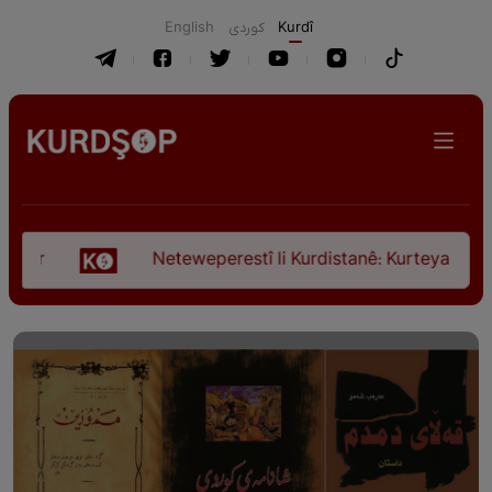
English
كوردی
Kurdî
Neteweperestî li Kurdistanê: Kurteya pêşveçûna d