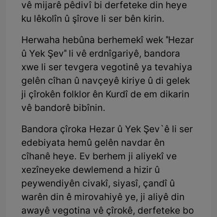
vê mijarê pêdivî bi derfeteke din heye
ku lêkolîn û şîrove li ser bên kirin.
Herwaha hebûna berhemekî wek "Hezar
û Yek Şev" li vê erdnîgariyê, bandora
xwe li ser tevgera vegotinê ya tevahiya
gelên cîhan û navçeyê kiriye û di gelek
ji çîrokên folklor ên Kurdî de em dikarin
vê bandorê bibînin.
Bandora çîroka Hezar û Yek Şev`ê li ser
edebiyata hemû gelên navdar ên
cîhanê heye. Ev berhem ji aliyekî ve
xezîneyeke dewlemend a hizir û
peywendiyên civakî, siyasî, çandî û
warên din ê mirovahiyê ye, ji aliyê din
awayê vegotina vê çîrokê, derfeteke bo