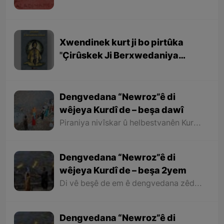
Xwendinek kurt ji bo pirtûka
''Çirûskek Ji Berxwedaniya
Kobaniyê''
Dengvedana “Newroz”ê di
wêjeya Kurdî de – beşa dawî
Piraniya nivîskar û helbestvanên Kurd di helbest û deqên xwe de behsa Newrozê kirine ku ji ber nebûna derfetê em ê tenê îşareyê bi çend mînak ji helbestên wan bikin. Di dawiyê de ez dixwazim bibêjim ku helbestvanên wek “Muxlîs, Ewnî, Hejar, Zarî, Elî Heseniyanî, Jîla Huseynî, Mihemed Salih Dîlan, Esîrî, Nasir Axabira, Celal Melekşa, Şêrko Bêkes û Ebdulah Paşêw” û hwd, di çend helbestên xwe de behsa Newrozê kirine û bal kişandine ser Kurdistanîbûna Newrozê.
Dengvedana “Newroz”ê di
wêjeya Kurdî de – beşa 2yem
Di vê beşê de em ê dengvedana zêdetir a Newrozê di helbest û deqên Kurdî de rabixine ber çavan. Herwisa pêwîst e em îşare bi wê yekê jî bikin ku tevî wê ku em di vê gotarê de dengvedana “Newroz”ê di edebiyata Kurdî de dibînin, em ê hin nivîskar û helbestvanên xwe binêrin ku mixabin navê hin ji wan hatiye jibîrkirin.
Dengvedana “Newroz”ê di