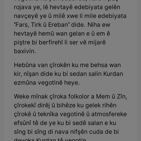
rojava ye, lê hevtayê edebiyata gelên
navçeyê ye û milê xwe li mile edebiyata
"Fars, Tirk û Ereban" dide. Niha ew
hevtayê hemû wan gelan e û em ê
piştre bi berfirehî li ser vê mijarê
baxivin.
Hebûna van çîrokên ku me behsa wan
kir, nîşan dide ku bi sedan salin Kurdan
ezmûna vegotinê heye.
Weke mînak çîroka folkolor a Mem û Zîn,
çîrokekî dirêj û bihêze ku gelek rihên
çîrokê û teknîka vegotinê û atmosfereke
efsûnî tê de ye ku bi sedê salan e ku
sîng bi sîng di nava nifşên cuda de bi