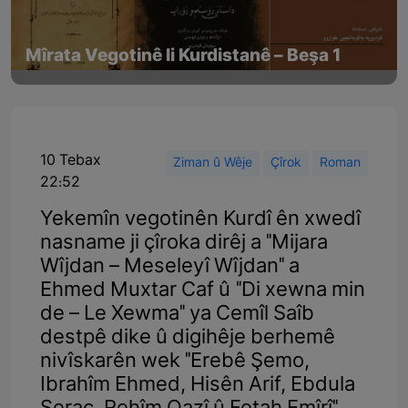
Mîrata Vegotinê li Kurdistanê – Beşa 1
10 Tebax
Ziman û Wêje
Çîrok
Roman
22:52
Yekemîn vegotinên Kurdî ên xwedî
nasname ji çîroka dirêj a "Mijara
Wîjdan – Meseleyî Wîjdan" a
Ehmed Muxtar Caf û "Di xewna min
de – Le Xewma" ya Cemîl Saîb
destpê dike û digihêje berhemê
nivîskarên wek "Erebê Şemo,
Ibrahîm Ehmed, Hisên Arif, Ebdula