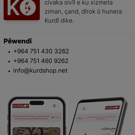
civaka sivîl e ku xizmeta
ziman, çand, dîrok û hunera
Kurdî dike.
Pêwendî
+964 751 430 3262
+964 751 460 9262
info@kurdshop.net