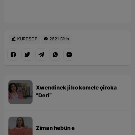
KURDŞOP
2621 Dîtin
Xwendinek ji bo komele çîroka
“Derî”
Ziman hebûn e