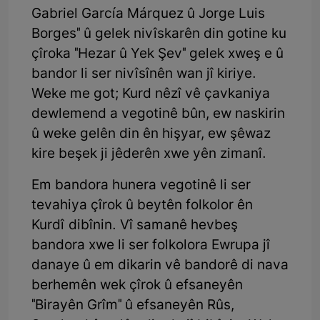
Gabriel García Márquez û Jorge Luis
Borges" û gelek nivîskarên din gotine ku
çîroka "Hezar û Yek Şev" gelek xweş e û
bandor li ser nivîsînên wan jî kiriye.
Weke me got; Kurd nêzî vê çavkaniya
dewlemend a vegotinê bûn, ew naskirin
û weke gelên din ên hişyar, ew şêwaz
kire beşek ji jêderên xwe yên zimanî.
Em bandora hunera vegotinê li ser
tevahiya çîrok û beytên folkolor ên
Kurdî dibînin. Vî samanê hevbeş
bandora xwe li ser folkolora Ewrupa jî
danaye û em dikarin vê bandorê di nava
berhemên wek çîrok û efsaneyên
"Birayên Grîm" û efsaneyên Rûs,