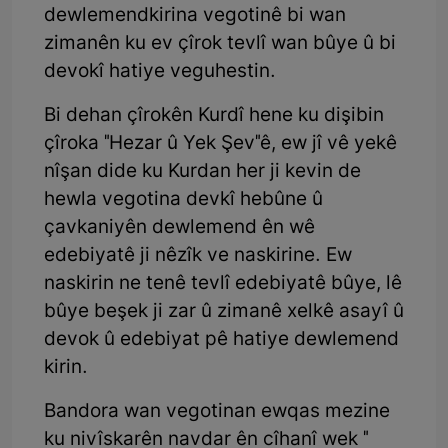
dewlemendkirina vegotinê bi wan
zimanên ku ev çîrok tevlî wan bûye û bi
devokî hatiye veguhestin.
Bi dehan çîrokên Kurdî hene ku dişibin
çîroka "Hezar û Yek Şev"ê, ew jî vê yekê
nîşan dide ku Kurdan her ji kevin de
hewla vegotina devkî hebûne û
çavkaniyên dewlemend ên wê
edebiyatê ji nêzîk ve naskirine. Ew
naskirin ne tenê tevlî edebiyatê bûye, lê
bûye beşek ji zar û zimanê xelkê asayî û
devok û edebiyat pê hatiye dewlemend
kirin.
Bandora wan vegotinan ewqas mezine
ku nivîskarên navdar ên cîhanî wek "