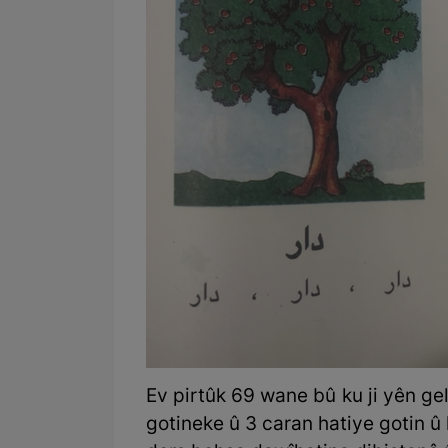
Ev pirtûk 69 wane bû ku ji yên ge
gotineke û 3 caran hatiye gotin û