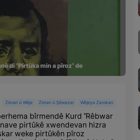
nê di "Pirtûka min a pîroz" de
Ziman û Wêje
Ziman û Şêwezar
Wêjeya Zarokan
e berhema bîrmendê Kurd "Rêbwar
a nave pirtûkê xwendevan hizra
îskar weke pirtûkên pîroz