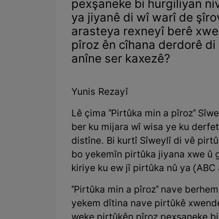
pexşaneke bi hurgiliyan ni
ya jiyanê di wî warî de şîro
arasteya rexneyî berê xwe d
pîroz ên cîhana derdorê di
anîne ser kaxezê?
Yunis Rezayî
Lê çima "Pirtûka min a pîroz" Sîwey
ber ku mijara wî wisa ye ku derf
distîne. Bi kurtî Sîweylî di vê pi
bo yekemîn pirtûka jiyana xwe û 
kiriye ku ew jî pirtûka nû ya (AB
"Pirtûka min a pîroz" nave berhe
yekem dîtina nave pirtûkê xwendev
weke pirtûkên pîroz pexşaneke bi 