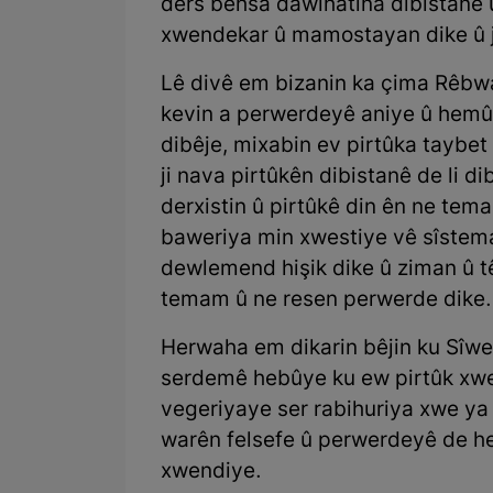
ders behsa dawîhatina dibistanê 
xwendekar û mamostayan dike û j
Lê divê em bizanin ka çima Rêbwa
kevin a perwerdeyê aniye û hemû 
dibêje, mixabin ev pirtûka taybet
ji nava pirtûkên dibistanê de li 
derxistin û pirtûkê din ên ne tem
baweriya min xwestiye vê sîstem
dewlemend hişik dike û ziman û t
temam û ne resen perwerde dike.
Herwaha em dikarin bêjin ku Sîwey
serdemê hebûye ku ew pirtûk xwen
vegeriyaye ser rabihuriya xwe ya
warên felsefe û perwerdeyê de he
xwendiye.