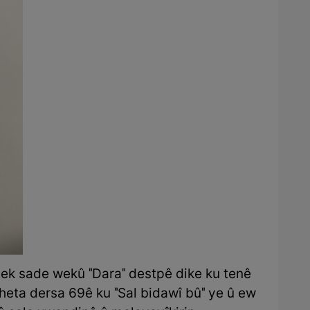
lek sade wekû "Dara" destpê dike ku tenê
 heta dersa 69ê ku "Sal bidawî bû" ye û ew