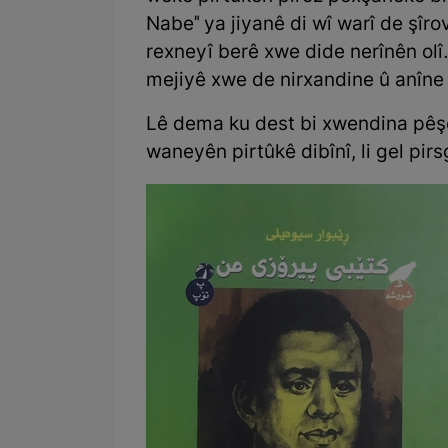
Nabe" ya jiyanê di wî warî de şîro
rexneyî berê xwe dide nerînên olî.
mejiyê xwe de nirxandine û anîne
Lê dema ku dest bi xwendina pêşe
waneyên pirtûkê dibînî, li gel pir