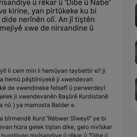
vîsandiye û rêkar û "Dibe û Nabe"
ve kirine, yan pirtûkeke ku bi
ide nerînên olî. An jî tiştên
 mejiyê xwe de nirxandine û
lî li cem min li hemûyan taybettir e? ji
eta hemû pêşbîniyekê ji xwendevan
rtûkê de xwendineke felsefî û perwerdeyî
gelek ji xwendevanên Başûrê Kurdistanê
C a nû ) ya mamosta Balder e.
ma bîrmendê Kurd "Rêbwar Sîweylî" ye bi
an hizra gelek tiştan dike, gelo nivîskar
hurgiliyan nivîsandiye û rêkar û "Dibe û