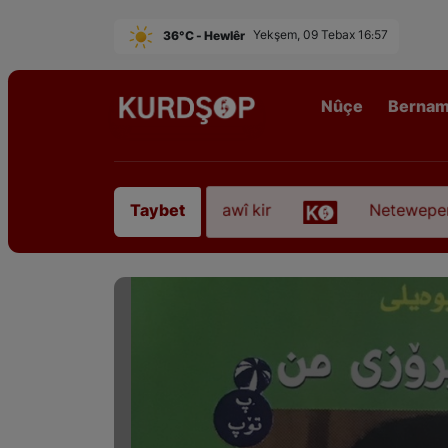
36°C - Hewlêr
Yekşem, 09 Tebax 16:57
Nûçe
Berna
ê Sofyanî” koça dawî kir
Neteweperestî li Kurdis
Taybet