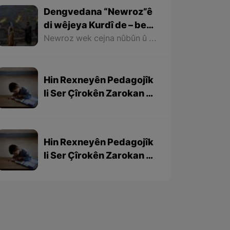
Dengvedana “Newroz”ê
di wêjeya Kurdî de – beşa
1em
Newroz wek cejna nûbûn û azadiyê di wêjeya Kurdî de û li cem helbestvan û nivîskarên Kurd, hertim girîngiya xwe hebûye. Helbestvan û nivîskarên Kurd di helbest û nivîsên xwe de Newroz wek bedewiyek, dergeheke azadiyê û sembola rizgariya netewî bi kar anîne. Ev mijare jî vedigere bo girêdana înkarkirî ya Kurd û Kurdistanê bi Newrozê re.
Hin Rexneyên Pedagojîk
li Ser Çîrokên Zarokan –
beşa 3yem
Hin Rexneyên Pedagojîk
li Ser Çîrokên Zarokan –
beşa 2yem