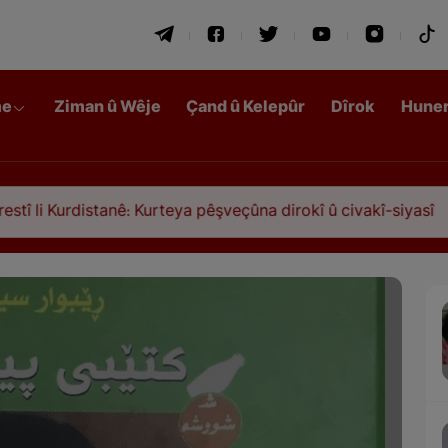
me
Ziman û Wêje
Çand û Kelepûr
Dîrok
Hune
tanê: Kurteya pêşveçûna dirokî û civakî-siyasî
Q