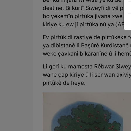
ber ku mijara wî wisa ye ku derf
destine. Bi kurtî Sîweylî di vê pi
bo yekemîn pirtûka jiyana xwe û 
kiriye ku ew jî pirtûka nû ya (AB
Ev pirtûk di rastiyê de pirtûkeke
ya dibistanê li Başûrê Kurdistanê
weke çavkanî bikaranîne û li hem
Li gorî ku mamosta Rêbwar Sîwey
wane çap kiriye û li ser wan axivi
pirtûkê de heye.