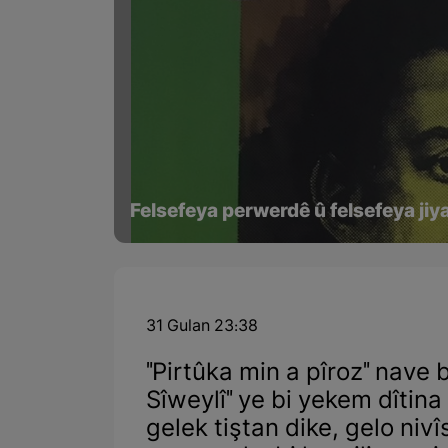
Felsefeya perwerdê û felsefeya jiya
31 Gulan 23:38
"Pirtûka min a pîroz" nav
Sîweylî" ye bi yekem dîtin
gelek tiştan dike, gelo niv