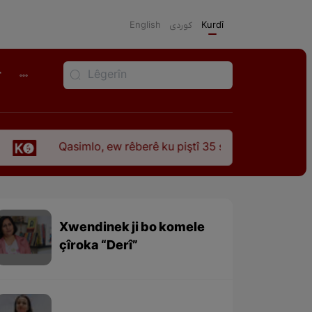
English
كوردی
Kurdî
r
asimlo, ew rêberê ku piştî 35 sal ji şehîdbûna wî hê jî rêbaza 
Xwendinek ji bo komele
çîroka “Derî”