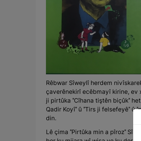
Rêbwar Sîweylî herdem nivîskarek
çaverênekirî ecêbmayî kirine, ev x
ji pirtûka "Cîhana tiştên biçûk" het
Qadir Koyî" û "Tirs ji felsefeyê" 
din.
Lê çima "Pirtûka min a pîroz" Sîwey