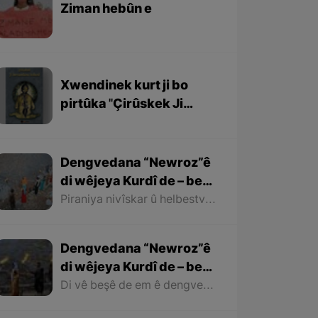
Ziman hebûn e
Xwendinek kurt ji bo
pirtûka ''Çirûskek Ji
Berxwedaniya
Kobaniyê''
Dengvedana “Newroz”ê
di wêjeya Kurdî de – beşa
dawî
Piraniya nivîskar û helbestvanên Kurd di helbest û deqên xwe de behsa Newrozê kirine ku ji ber nebûna derfetê em ê tenê îşareyê bi çend mînak ji helbestên wan bikin. Di dawiyê de ez dixwazim bibêjim ku helbestvanên wek “Muxlîs, Ewnî, Hejar, Zarî, Elî Heseniyanî, Jîla Huseynî, Mihemed Salih Dîlan, Esîrî, Nasir Axabira, Celal Melekşa, Şêrko Bêkes û Ebdulah Paşêw” û hwd, di çend helbestên xwe de behsa Newrozê kirine û bal kişandine ser Kurdistanîbûna Newrozê.
Dengvedana “Newroz”ê
di wêjeya Kurdî de – beşa
2yem
Di vê beşê de em ê dengvedana zêdetir a Newrozê di helbest û deqên Kurdî de rabixine ber çavan. Herwisa pêwîst e em îşare bi wê yekê jî bikin ku tevî wê ku em di vê gotarê de dengvedana “Newroz”ê di edebiyata Kurdî de dibînin, em ê hin nivîskar û helbestvanên xwe binêrin ku mixabin navê hin ji wan hatiye jibîrkirin.