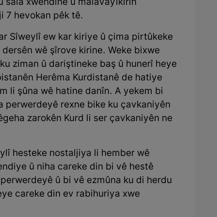
û sala xwendinê û malavayîkirin
i 7 hevokan pêk tê.
r Sîweylî ew kar kiriye û çima pirtûkeke
dersên wê şîrove kirine. Weke bixwe
 ku ziman û dariştineke baş û hunerî heye
dibistanên Herêma Kurdistanê de hatiye
am li şûna wê hatine danîn. A yekem bi
a perwerdeyê rexne bike ku çavkaniyên
êgeha zarokên Kurd li ser çavkaniyên ne
lî hesteke nostaljiya li hember wê
diye û niha careke din bi vê hestê
 perwerdeyê û bi vê ezmûna ku di herdu
ye careke din ev rabihuriya xwe