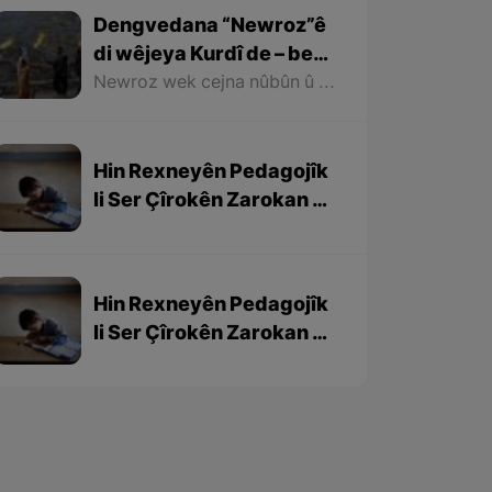
Dengvedana “Newroz”ê
di wêjeya Kurdî de – beşa
1em
Newroz wek cejna nûbûn û azadiyê di wêjeya Kurdî de û li cem helbestvan û nivîskarên Kurd, hertim girîngiya xwe hebûye. Helbestvan û nivîskarên Kurd di helbest û nivîsên xwe de Newroz wek bedewiyek, dergeheke azadiyê û sembola rizgariya netewî bi kar anîne. Ev mijare jî vedigere bo girêdana înkarkirî ya Kurd û Kurdistanê bi Newrozê re.
Hin Rexneyên Pedagojîk
li Ser Çîrokên Zarokan –
beşa 3yem
Hin Rexneyên Pedagojîk
li Ser Çîrokên Zarokan –
beşa 2yem