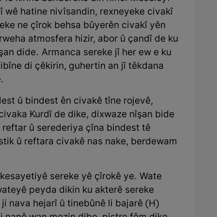
î wê hatine nivîsandin, rexneyeke civakî
aneke ne çîrok behsa bûyerên civakî yên
weha atmosfera hizir, abor û çandî de ku
îşan dide. Armanca sereke jî her ew e ku
bîne di çêkirin, guhertin an jî têkdana
.
est û bindest ên civakê tîne rojevê,
ivaka Kurdî de dike, dixwaze nîşan bide
r reftar û serederiya çîna bindest tê
lîstik û reftara civakê nas nake, berdewam
 kesayetiyê sereke yê çîrokê ye. Wate
teyê peyda dikin ku akterê sereke
 nava hejarî û tinebûnê li bajarê (H)