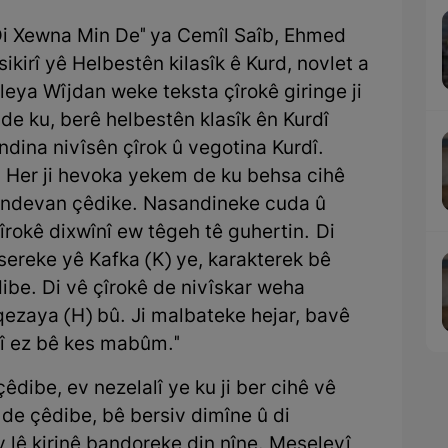
"Di Xewna Min De" ya Cemîl Saîb, Ehmed
kirî yê Helbestên kilasîk ê Kurd, novlet a
eya Wîjdan weke teksta çîrokê giringe ji
 de ku, berê helbestên klasîk ên Kurdî
ndina nivîsên çîrok û vegotina Kurdî.
. Her ji hevoka yekem de ku behsa cihê
wendevan çêdike. Nasandineke cuda û
rokê dixwînî ew têgeh tê guhertin. Di
ereke yê Kafka (K) ye, karakterek bê
ibe. Di vê çîrokê de nivîskar weha
 qezaya (H) bû. Ji malbateke hejar, bavê
dî ez bê kes mabûm."
dibe, ev nezelalî ye ku ji ber cihê vê
de çêdibe, bê bersiv dimîne û di
 lê kirinê bandoreke din nîne. Meseleyî