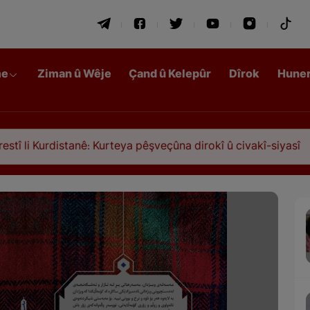
me
Ziman û Wêje
Çand û Kelepûr
Dîrok
Hune
distanê: Kurteya pêşveçûna dirokî û civakî-siyasî