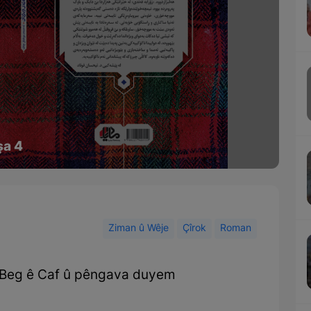
şa 4
Ziman û Wêje
Çîrok
Roman
 Beg ê Caf û pêngava duyem