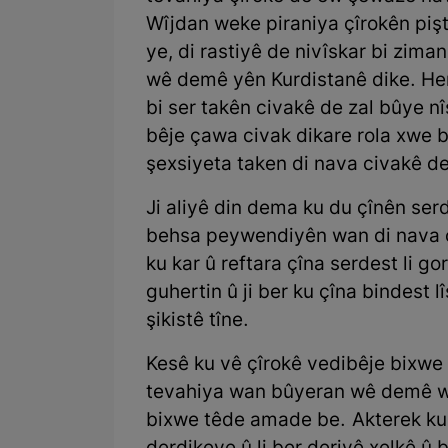
Wîjdan weke piraniya çîrokên pişt
ye, di rastiyê de nivîskar bi zim
wê demê yên Kurdistanê dike. Her
bi ser takên civakê de zal bûye n
bêje çawa civak dikare rola xwe bi
şexsiyeta taken di nava civakê de
Ji aliyê din dema ku du çînên serd
behsa peywendiyên wan di nava c
ku kar û reftara çîna serdest li go
guhertin û ji ber ku çîna bindest 
şikistê tîne.
Kesê ku vê çîrokê vedibêje bixwe
tevahiya wan bûyeran wê demê wa
bixwe têde amade be. Akterek ku ji