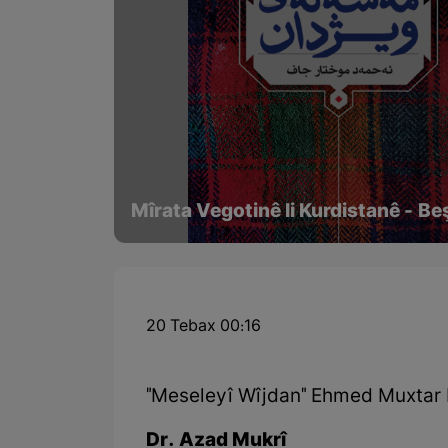
Mîrata Vegotinê li Kurdistanê - Be
20 Tebax 00:16
"Meseleyî Wîjdan" Ehmed Muxtar
Dr. Azad Mukrî