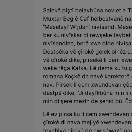
Salekê piştî belavbûna novlet a 
Muxtar Beg ê Caf helbestvanê nasi
"Meseleyî Wîjdan" nivîsand. Mesel
ber ku nivîskar di rewşeke taybet
nivîsandine, berê xwe dide nivîsa
Destpêka vê çîrokê gelek bihêz e
vê çîrokê dike, pirsekê li cem x
weke rêça Kafka. Lê dema ku tu çî
romana Koçkê de navê karekterê s
nav. Pirsek li cem xwendevan çêd
destpê dike. "Ji dayîkbûna min li
min di şerê mezin de şehîd bû. Ê
Lê ev pirsa ku li cem xwendevan çê
çîrokê di nava mejiyê xwendevan 
tevahiya çîrokê de ew şêwazê nav