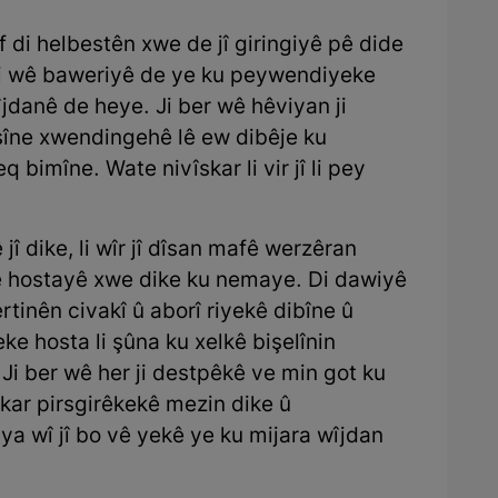
di helbestên xwe de jî giringiyê pê dide
 di wê baweriyê de ye ku peywendiyeke
jdanê de heye. Ji ber wê hêviyan ji
şîne xwendingehê lê ew dibêje ku
bimîne. Wate nivîskar li vir jî li pey
 jî dike, li wîr jî dîsan mafê werzêran
nê hostayê xwe dike ku nemaye. Di dawiyê
rtinên civakî û aborî riyekê dibîne û
e hosta li şûna ku xelkê bişelînin
i ber wê her ji destpêkê ve min got ku
îskar pirsgirêkekê mezin dike û
ya wî jî bo vê yekê ye ku mijara wîjdan