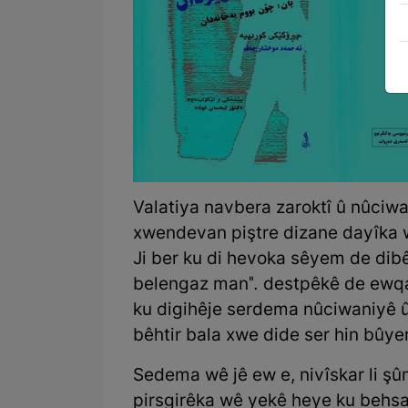
Valatiya navbera zaroktî û nûciw
xwendevan piştre dizane dayîka w
Ji ber ku di hevoka sêyem de dibê
belengaz man". destpêkê de ewqa
ku digihêje serdema nûciwaniyê û
bêhtir bala xwe dide ser hin bûye
Sedema wê jê ew e, nivîskar li şû
pirsgirêka wê yekê heye ku behsa 