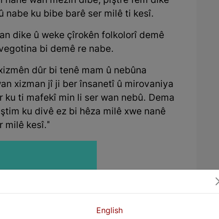
bi nanê wan mezin dibe, piştre fêm dike
û nabe ku bibe barê ser milê ti kesî.
an dike û weke çîrokên folkolorî demê
vegotina bi demê re nabe.
d xizmên dûr bi tenê mam û nebûna
an xizman jî ji ber însanetî û mirovaniya
r ku ti mafekî min li ser wan nebû. Dema
ştim ku divê ez bi hêza milê xwe nanê
 milê kesî."
English