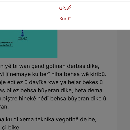
كوردی
Kurdî
aniyê bi wan çend gotinan derbas dike,
î jî nemaye ku berî niha behsa wê kiribû.
je edî ez û dayîka xwe ya hejar bêkes û
s bilez behsa bûyeran dike, heta dema
 piştre hinekê hêdî behsa bûyeran dike û
ran.
na ku di xema teknîka vegotinê de be,
çi bike.