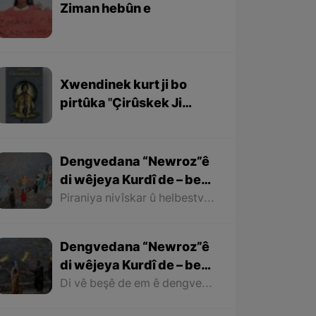
Ziman hebûn e
Xwendinek kurt ji bo
pirtûka ''Çirûskek Ji
Berxwedaniya
Kobaniyê''
Dengvedana “Newroz”ê
di wêjeya Kurdî de – beşa
dawî
Piraniya nivîskar û helbestvanên Kurd di helbest û deqên xwe de behsa Newrozê kirine ku ji ber nebûna derfetê em ê tenê îşareyê bi çend mînak ji helbestên wan bikin. Di dawiyê de ez dixwazim bibêjim ku helbestvanên wek “Muxlîs, Ewnî, Hejar, Zarî, Elî Heseniyanî, Jîla Huseynî, Mihemed Salih Dîlan, Esîrî, Nasir Axabira, Celal Melekşa, Şêrko Bêkes û Ebdulah Paşêw” û hwd, di çend helbestên xwe de behsa Newrozê kirine û bal kişandine ser Kurdistanîbûna Newrozê.
Dengvedana “Newroz”ê
di wêjeya Kurdî de – beşa
2yem
Di vê beşê de em ê dengvedana zêdetir a Newrozê di helbest û deqên Kurdî de rabixine ber çavan. Herwisa pêwîst e em îşare bi wê yekê jî bikin ku tevî wê ku em di vê gotarê de dengvedana “Newroz”ê di edebiyata Kurdî de dibînin, em ê hin nivîskar û helbestvanên xwe binêrin ku mixabin navê hin ji wan hatiye jibîrkirin.