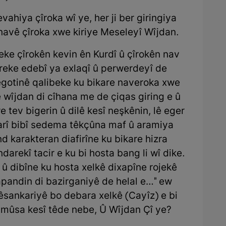
ahiya çîroka wî ye, her ji ber giringiya
navê çîroka xwe kiriye Meseleyî Wîjdan.
ke çîrokên kevin ên Kurdî û çîrokên nav
reke edebî ya exlaqî û perwerdeyî de
egotinê qalibeke ku bikare naveroka xwe
te wîjdan di cîhana me de çiqas giring e û
 tev bigerin û dilê kesî neşkênin, lê eger
karî bibî sedema têkçûna maf û aramiya
d karakteran diafirîne ku bikare hizra
arekî tacir e ku bi hosta bang li wî dike.
û dibîne ku hosta xelkê dixapîne rojekê
 xapandin di bazirganiyê de helal e…" ew
êsankariyê bo debara xelkê (Cayîz) e bi
namûsa kesî têde nebe, Û Wîjdan Çî ye?