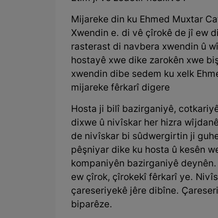
Mijareke din ku Ehmed Muxtar Caf 
Xwendin e. di vê çîrokê de jî ew
rasterast di navbera xwendin û wî
hostayê xwe dike zarokên xwe bi
xwendin dibe sedem ku xelk Ehmeq 
mijareke fêrkarî digere
Hosta ji bilî bazirganiyê, cotkariyê
dixwe û nivîskar her hizra wîjda
de nivîskar bi sûdwergirtin ji guhe
pêşniyar dike ku hosta û kesên wek
kompaniyên bazirganiyê deynên. J
ew çîrok, çîrokekî fêrkarî ye. Niv
çareseriyekê jêre dibîne. Çareseri
biparêze.