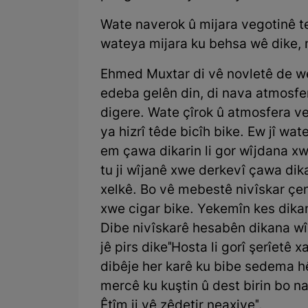
Wate naverok û mijara vegotinê tev
wateya mijara ku behsa wê dike, 
Ehmed Muxtar di vê novletê de we
edeba gelên din, di nava atmosfe
digere. Wate çîrok û atmosfera v
ya hizrî têde bicîh bike. Ew jî wa
em çawa dikarin li gor wîjdana xwe
tu ji wîjanê xwe derkevî çawa di
xelkê. Bo vê mebestê nivîskar çen
xwe cigar bike. Yekemîn kes dikand
Dibe nivîskarê hesabên dikana wî 
jê pirs dike"Hosta li gorî şerîetê
dibêje her karê ku bibe sedema h
mercê ku kuştin û dest birin bo 
Êtîm ji vê zêdetir neaxive".