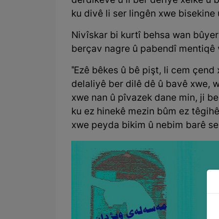
derdikeve û li ber deriyê xelkê û 
ku divê li ser lingên xwe bisekine 
Nivîskar bi kurtî behsa wan bûyer
berçav nagre û pabendî mentiqê 
"Ezê bêkes û bê pişt, li cem çen
delaliyê ber dilê dê û bavê xwe, w
xwe nan û pîvazek dane min, ji be
ku ez hinekê mezin bûm ez têgihê
xwe peyda bikim û nebim barê ser