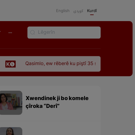
English
كوردی
Kurdî
r
Qasimlo, ew rêberê ku piştî 35 sal ji şehîdbûna wî hê jî rêba
Xwendinek ji bo komele
çîroka “Derî”