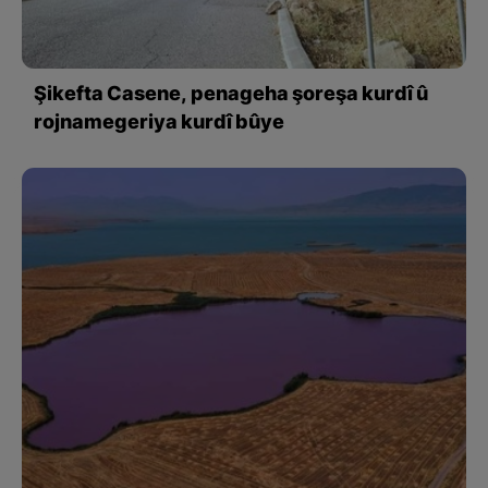
Şikefta Casene, penageha şoreşa kurdî û
rojnamegeriya kurdî bûye