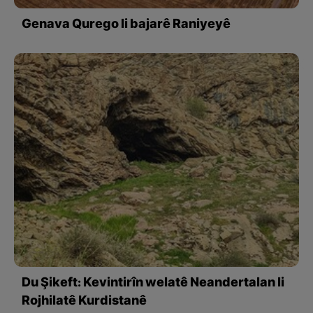
Genava Qurego li bajarê Raniyeyê
Du Şikeft: Kevintirîn welatê Neandertalan li
Rojhilatê Kurdistanê