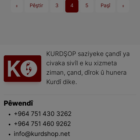
«
Pêştir
3
4
5
Paşî
»
KURDŞOP saziyeke çandî ya
civaka sivîl e ku xizmeta
ziman, çand, dîrok û hunera
Kurdî dike.
Pêwendî
+964 751 430 3262
+964 751 460 9262
info@kurdshop.net