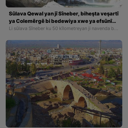
Sûlava Qewal yan jî Sîneber, biheşta veşartî
ya Colemêrgê bi bedewiya xwe ya efsûnî
ve
Li sûlava Sîneber ku 50 kîlometreyan ji navenda bajarê Colemêrgê dûre û di her demsalekî de jî dîmenên cuda pêşkêşî ziyaretvan ango geştyaran dike, av ji nû ve gur dibin.