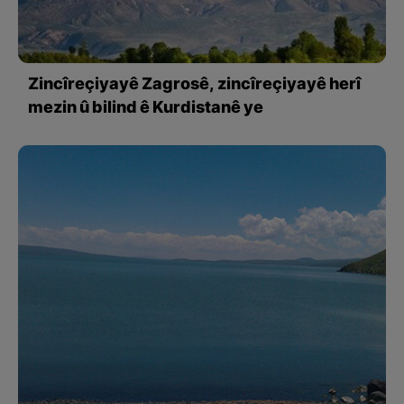
Zincîreçiyayê Zagrosê, zincîreçiyayê herî
mezin û bilind ê Kurdistanê ye