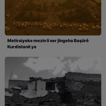
Metirsiyeke mezin li ser jîngeha Başûrê
Kurdistanê ye