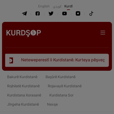
English
كوردی
Kurdî
estî li Kurdistanê: Kurteya pêşveçûna dirokî û civakî-siyasî
Bakurê Kurdistanê
Başûrê Kurdistanê
Rojhilatê Kurdistanê
Rojavayê Kurdistanê
Kurdistana Xorasanê
Kurdistana Sor
Jîngeha Kurdistanê
Nexşe