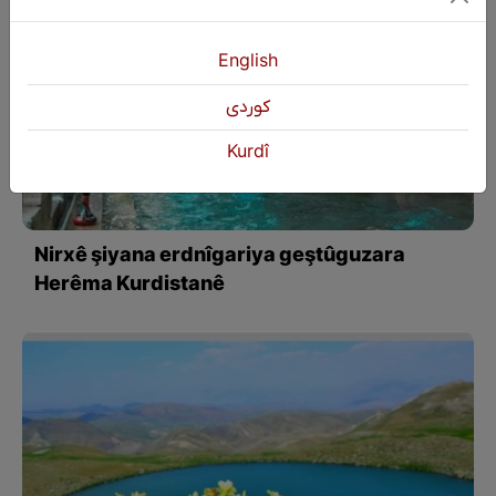
English
كوردی
Kurdî
Nirxê şiyana erdnîgariya geştûguzara
Herêma Kurdistanê