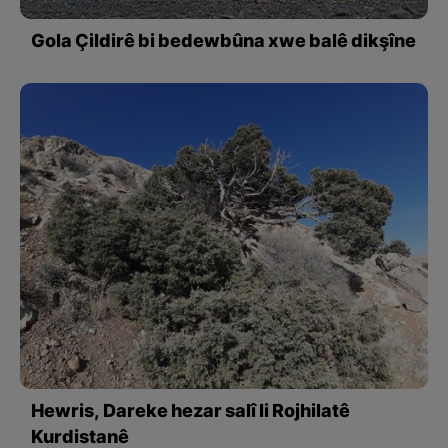
Gola Çildirê bi bedewbûna xwe balê dikşîne
Hewris, Dareke hezar salî li Rojhilatê
Kurdistanê