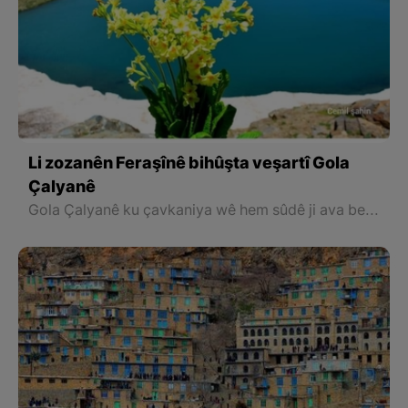
Li zozanên Feraşînê bihûşta veşartî Gola
Çalyanê
Gola Çalyanê ku çavkaniya wê hem sûdê ji ava berfê hem jî ji ava binerdê digire, havînan ji bo koçeran cîh û warekî başe. Herwiha havînan bala xwezahezan û geştyaran jî dikişîne ser xwe.