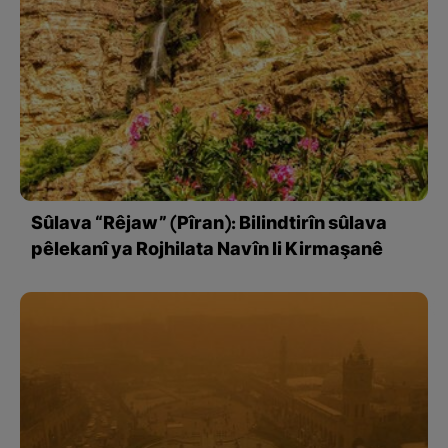
Sûlava “Rêjaw” (Pîran): Bilindtirîn sûlava
pêlekanî ya Rojhilata Navîn li Kirmaşanê