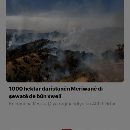
1000 hektar daristanên Merîwanê di
şewatê de bûn xwelî
Encûmena Kesk a Çiya ragihandiye ku 400 hektarên wan daristan û quntaran, di heyama 3 rojan de (29`ê Pûşperê heta 1`ê Gelawêjê), di agir de şewitîn û tevî agir girtina darên cuda, bi hezaran canliber jî ji ber agir girtina daristanan mirin.