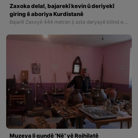
Zaxoka delal, bajarekî kevin û deriyekî
giring ê aboriya Kurdistanê
Bajarê Zaxoyê 444 metran ji asta deryayê bilind e û nifûsa wê li gor serjimêriya dawîn nêzîkî 35 Hezar kes e û rûbera giştî ya navçeya Zaxoyê zêdetirî 1035 km çargoşe ye. Niştecihên vî bajarî Kurd in û bi devoka Kurmanciya jorîn diaxivin. Bi giştî nifûsa herêmê bi piranî bi çandinî, pîşeya destî, tevinvanî, hesinkarî û daristaniyê mijûl in.
Muzeya li gundê "Nê" yê Rojhilatê