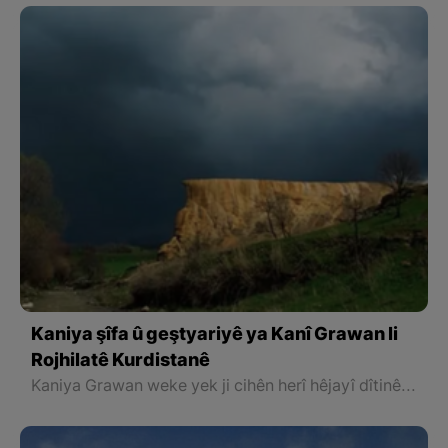
Kaniya şîfa û geştyariyê ya Kanî Grawan li
Rojhilatê Kurdistanê
Kaniya Grawan weke yek ji cihên herî hêjayî dîtinê yê parêzgeha Urmiyê tê hesibandin. Ev kaniya xweşik 12 kîlometre ji bajarê Serdeştê yê ser bi parêzgeha Urmiyê dûre.