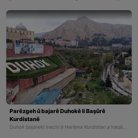
gewriya agir
Parêzgeh û bajarê Duhokê li Başûrê
Kurdistanê
Duhok bajarekî mezin ê Herêma Kurdistan a Iraqê ye û navenda parêzgeha Duhokê li navçeya Badînan hilkeftiye. Di sala 2021an a Zayînî de, her du bajarên Duhok û Gainesvill a Amerîkayê di merasîmekî de wekî bajarên destexwîşk hatin nasandin.