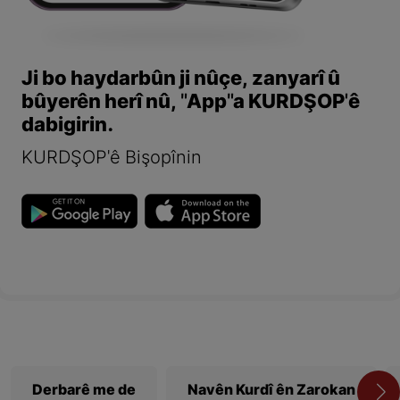
Ji bo haydarbûn ji nûçe, zanyarî û
bûyerên herî nû, "App"a KURDŞOP'ê
dabigirin.
KURDŞOP'ê Bişopînin
Derbarê me de
Navên Kurdî ên Zarokan