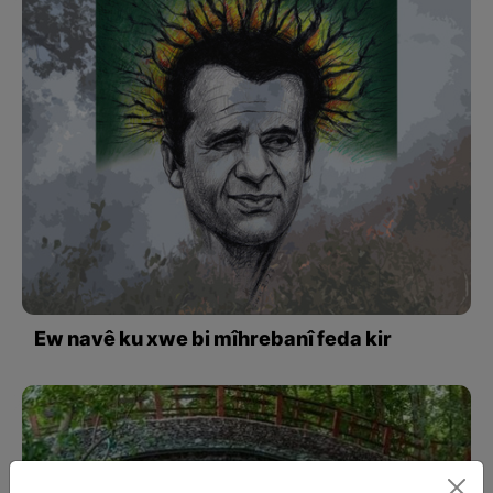
Ew navê ku xwe bi mîhrebanî feda kir