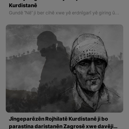
Kurdistanê
Gundê "Nê" ji ber cihê xwe yê erdnîgarî yê giring û stratejîk, ji ber hebûna aveke zêde, deştên pehn, çiya û daristanên berfireh, bo xwe veşartinê û xwedîkirina ajelan û .. hwd cihekî gelek baş e û demeke dirêje ev gund avedan e. herweha keleh û paşmayên kevin ên wek, "Qela Guwan, Wille Gewir, Qebre Begzade, Girde Xezîne, Asingiran, Eshab, Gird û Ziyaret, Bira Kujaw, Kepir Hakim û …" nîşan didin ku demeke dirêje jiyan li wê navçeyê û wî gundî heye.
Jîngeparêzên Rojhilatê Kurdistanê ji bo
parastina daristanên Zagrosê xwe davêjin