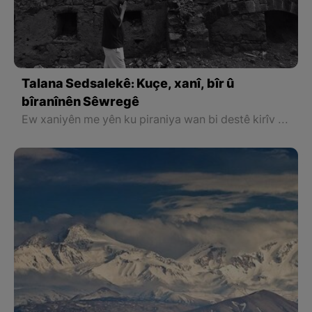
Talana Sedsalekê: Kuçe, xanî, bîr û
bîranînên Sêwregê
Ew xaniyên me yên ku piraniya wan bi destê kirîv û merivên me yên ermenî û cihûyan hatibûn çêkirin, niha yeko yeko wenda dibûn.