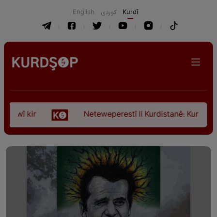
English
كوردی
Kurdî
wî kir
Neteweperestî li Kurdistanê: Kurteya pêşv