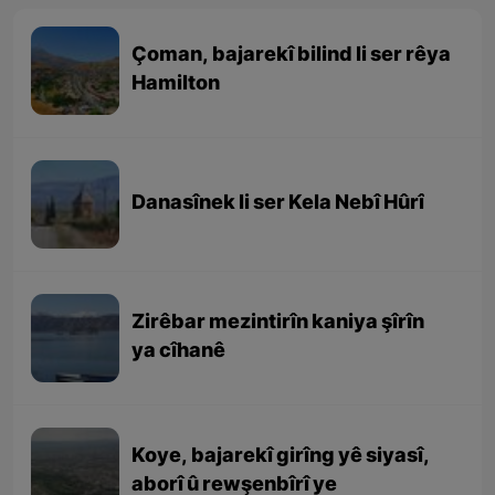
Çoman, bajarekî bilind li ser rêya
Hamilton
Danasînek li ser Kela Nebî Hûrî
Zirêbar mezintirîn kaniya şîrîn
ya cîhanê
Koye, bajarekî girîng yê siyasî,
aborî û rewşenbîrî ye