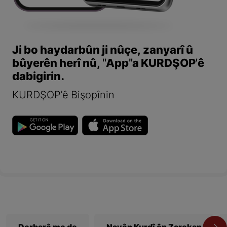
Ji bo haydarbûn ji nûçe, zanyarî û
bûyerên herî nû, "App"a KURDŞOP'ê
dabigirin.
KURDŞOP'ê Bişopînin