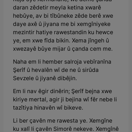
daran zêdetir meyla ketina xwarê
hebûye, av bi tîbûneke zêde berê xwe
daye axê û jiyana me bi xemgîniyeke
mezintir hatiye rawestandin ku hewce
ye, em xwe fîda bikin. Xema jîngeh û
xwezayê bûye mijar û çanda cem me.
Naha em li hember salroja vebîranîna
Şerîf û hevalên wî de ne û sirûda
Sevzele û jiyanê dibêjin.
Em li nav êgir dinêrin; Şerîf bejna xwe
kiriye mertal, agir ji bejina wî fêr nebe li
tazîtiya hinavên wî bikeve.
Li ber çavên me rawesta ye. Xemgîne
ku xalî li çavên Simorê nekeve. Xemgînê