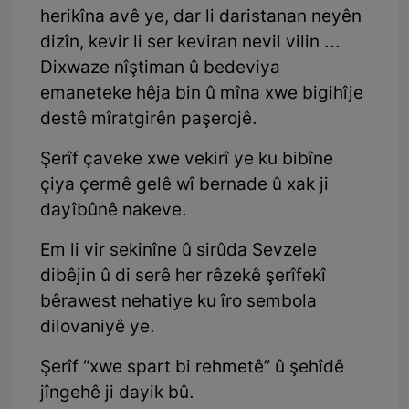
herikîna avê ye, dar li daristanan neyên
dizîn, kevir li ser keviran nevil vilin ...
Dixwaze nîştiman û bedeviya
emaneteke hêja bin û mîna xwe bigihîje
destê mîratgirên paşerojê.
Şerîf çaveke xwe vekirî ye ku bibîne
çiya çermê gelê wî bernade û xak ji
dayîbûnê nakeve.
Em li vir sekinîne û sirûda Sevzele
dibêjin û di serê her rêzekê şerîfekî
bêrawest nehatiye ku îro sembola
dilovaniyê ye.
Şerîf “xwe spart bi rehmetê” û şehîdê
jîngehê ji dayik bû.