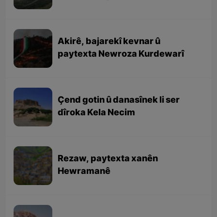
Akirê, bajarekî kevnar û
paytexta Newroza Kurdewarî
Çend gotin û danasînek li ser
dîroka Kela Necim
Rezaw, paytexta xanên
Hewramanê