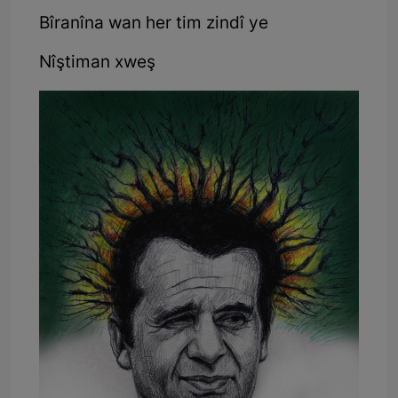
Bîranîna wan her tim zindî ye
Nîştiman xweş