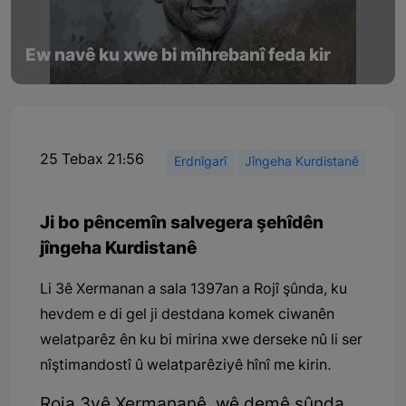
Ew navê ku xwe bi mîhrebanî feda kir
25 Tebax 21:56
Erdnîgarî
Jîngeha Kurdistanê
Ji bo pêncemîn salvegera şehîdên
jîngeha Kurdistanê
Li 3ê Xermanan a sala 1397an a Rojî şûnda, ku
hevdem e di gel ji destdana komek ciwanên
welatparêz ên ku bi mirina xwe derseke nû li ser
nîştimandostî û welatparêziyê hînî me kirin.
Roja 3yê Xermananê, wê demê şûnda