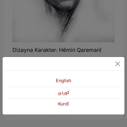
Dizayna Karakter: Hêmin Qaremanî
English
كوردی
KURDŞOP
2188 Dîtin
Kurdî