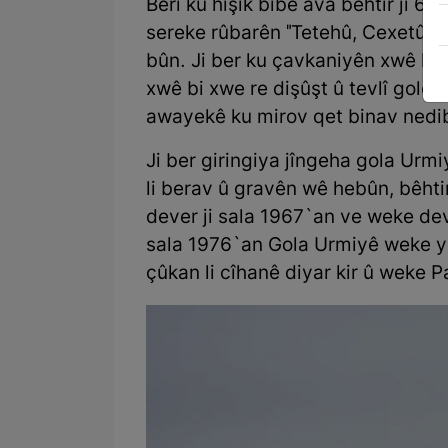
Berî ku hişik bibe ava bêhtir ji 6
sereke rûbarên "Tetehû, Cexetû. 
bûn. Ji ber ku çavkaniyên xwê li
xwê bi xwe re dişûşt û tevlî golê d
awayekê ku mirov qet binav nedib
Ji ber giringiya jîngeha gola Urm
li berav û gravên wê hebûn, bêhtir 
dever ji sala 1967`an ve weke de
sala 1976`an Gola Urmiyê weke ye
çûkan li cîhanê diyar kir û weke P