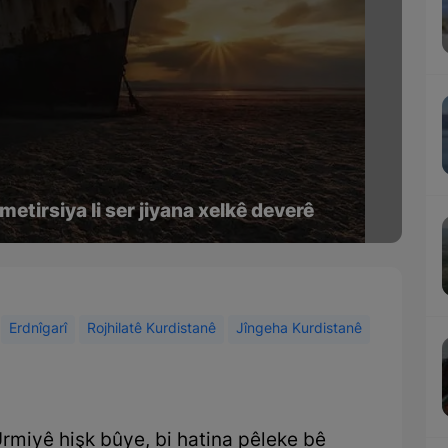
etirsiya li ser jiyana xelkê deverê
Erdnîgarî
Rojhilatê Kurdistanê
Jîngeha Kurdistanê
rmiyê hişk bûye, bi hatina pêleke bê