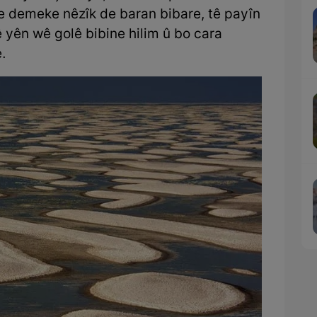
ne demeke nêzîk de baran bibare, tê payîn
 yên wê golê bibine hilim û bo cara
.