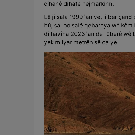
cîhanê dihate hejmarkirin.
Lê ji sala 1999`an ve, ji ber ç
bû, sal bo salê qebareya wê kêm 
di havîna 2023`an de rûberê wê 
yek milyar metrên sê ca ye.