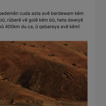
end sedemên cuda asta avê berdewam kêm
bû, rûberê vê golê kêm bû, heta dawiyê
bû 400km du ca, û qebareya avê kêmî