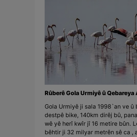
Rûberê Gola Urmiyê û Qebareya 
Gola Urmiyê ji sala 1998`an ve û
destpê bike, 140km dirêj bû, pana
wê yê herî kwîr jî 16 metire bûn.
bêhtir ji 32 milyar metrên sê ca 