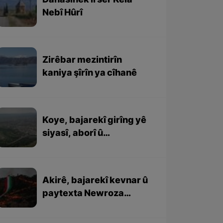
Danasînek li ser Kela
Nebî Hûrî
Zirêbar mezintirîn
kaniya şîrîn ya cîhanê
Koye, bajarekî girîng yê
siyasî, aborî û
rewşenbîrî ye
Akirê, bajarekî kevnar û
paytexta Newroza
Kurdewarî