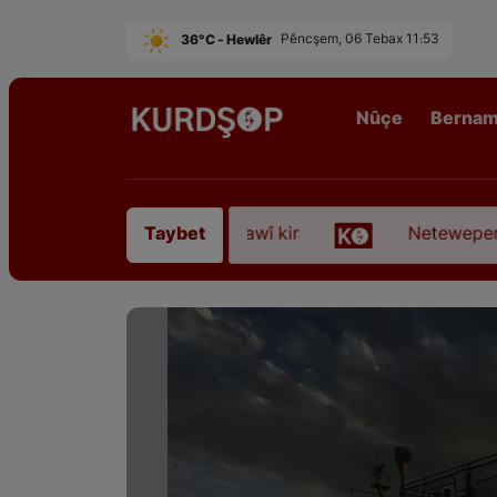
36°C - Hewlêr
Pêncşem, 06 Tebax 11:53
Nûçe
Berna
ofyanî” koça dawî kir
Neteweperestî li Kurdista
Taybet