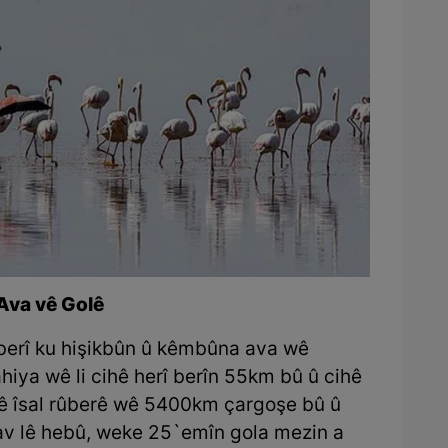
Ava vê Golê
 berî ku hişikbûn û kêmbûna ava wê
hiya wê li cihê herî berîn 55km bû û cihê
 Lê îsal rûberê wê 5400km çargoşe bû û
, av lê hebû, weke 25`emîn gola mezin a