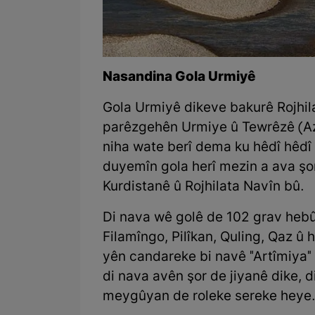
Nasandina Gola Urmiyê
Gola Urmiyê dikeve bakurê Rojhil
parêzgehên Urmiye û Tewrêzê (Aze
niha wate berî dema ku hêdî hêdî
duyemîn gola herî mezin a ava şo
Kurdistanê û Rojhilata Navîn bû.
Di nava wê golê de 102 grav hebû
Filamîngo, Pilîkan, Quling, Qaz û
yên candareke bi navê "Artîmiya"
di nava avên şor de jiyanê dike, 
meygûyan de roleke sereke heye