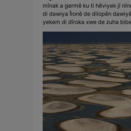
mînak a germê ku ti hêviyek jî nî
di dawiya Îlonê de dilopên dawiyê
yekem di dîroka xwe de zuha bibe