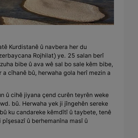
atê Kurdistanê û navbera her du
rbaycana Rojhilat) ye. 25 salan berî
 zuha bibe û ava wê sal bo sale kêm bibe,
r a cîhanê bû, herwaha gola herî mezin a
n û cihê jiyana çend curên teyrên weke
 hwd. bû. Herwaha yek ji jîngehên sereke
 bû ku candareke kêmdîtî û taybete, tenê
di pîşesazî û berhemanîna masî û
.