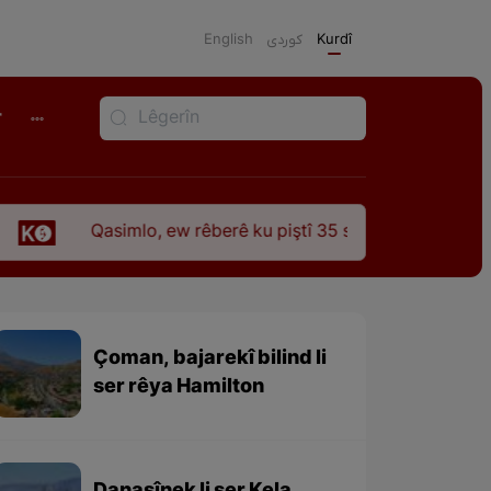
English
كوردی
Kurdî
r
mlo, ew rêberê ku piştî 35 sal ji şehîdbûna wî hê jî rêbaza wî
Çoman, bajarekî bilind li
ser rêya Hamilton