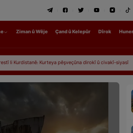
me
Ziman û Wêje
Çand û Kelepûr
Dîrok
Hune
nê: Kurteya pêşveçûna dirokî û civakî-siyasî
Qasi