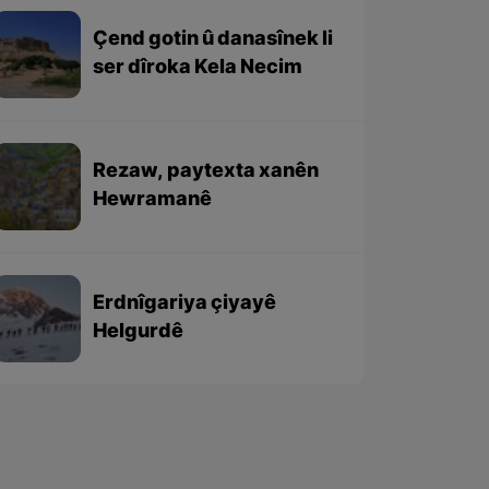
Çend gotin û danasînek li
ser dîroka Kela Necim
Rezaw, paytexta xanên
Hewramanê
Erdnîgariya çiyayê
Helgurdê