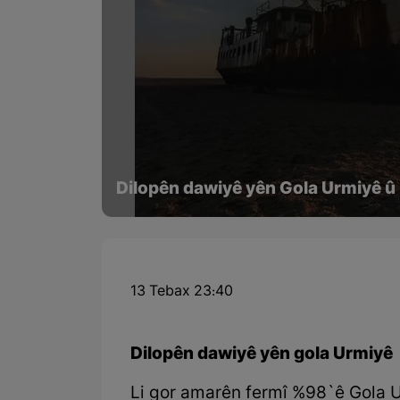
Dilopên dawiyê yên Gola Urmiyê û m
13 Tebax 23:40
Dilopên dawiyê yên gola Urmiyê
Li gor amarên fermî %98`ê Gola U