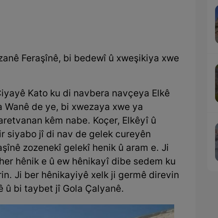
zanê Feraşînê, bi bedewî û xweşikiya xwe
Çiyayê Kato ku di navbera navçeya Elkê
a Wanê de ye, bi xwezaya xwe ya
aretvanan kêm nabe. Koçer, Elkêyî û
ir siyabo jî di nav de gelek cureyên
şînê zozenekî gelekî henik û aram e. Ji
 her hênik e û ew hênikayî dibe sedem ku
in. Ji ber hênikayiyê xelk ji germê direvin
 û bi taybet jî Gola Çalyanê.