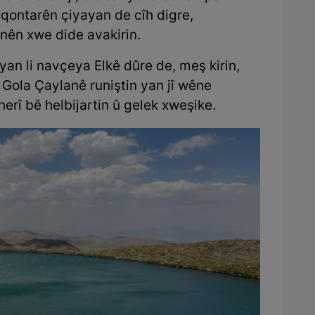
i qontarên çiyayan de cîh digre,
anên xwe dide avakirin.
yan li navçeya Elkê dûre de, meş kirin,
 Gola Çaylanê runiştin yan jî wêne
 herî bê helbijartin û gelek xweşike.