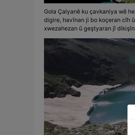
Gola Çalyanê ku çavkaniya wê hem
digire, havînan ji bo koçeran cîh
xwezahezan û geştyaran jî dikişîn