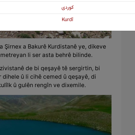
كوردی
Kurdî
a Şirnex a Bakurê Kurdistanê ye, dikeve
metreyan li ser asta behrê bilinde.
vistanê de bi qeşayê tê sergirtin, bi
 dihele û li cihê cemed û qeşayê, di
lîlk û gulên rengîn ve dixemile.