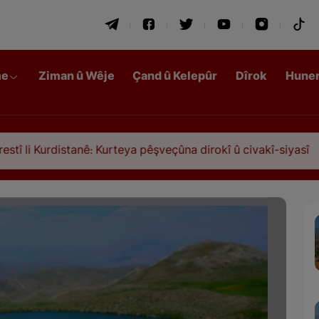
me
Ziman û Wêje
Çand û Kelepûr
Dîrok
Hune
nê: Kurteya pêşveçûna dirokî û civakî-siyasî
Qas