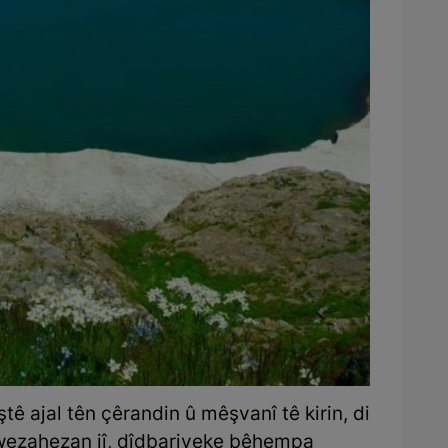
ştê ajal tên çêrandin û mêşvanî tê kirin, di
wezahezan jî, dîdbariyeke bêhempa