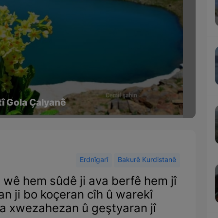
tî Gola Çalyanê
Erdnîgarî
Bakurê Kurdistanê
 wê hem sûdê ji ava berfê hem jî
nan ji bo koçeran cîh û warekî
a xwezahezan û geştyaran jî