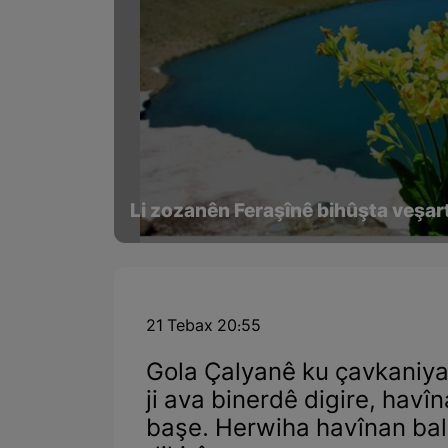
Li zozanên Feraşînê bihûşta veşar
21 Tebax 20:55
Gola Çalyanê ku çavkaniya
ji ava binerdê digire, havî
başe. Herwiha havînan bal