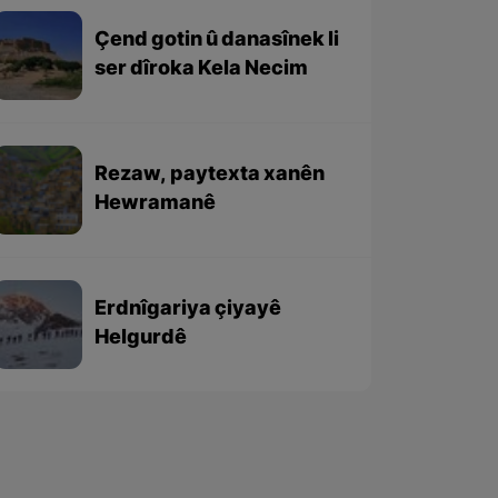
Çend gotin û danasînek li
ser dîroka Kela Necim
Rezaw, paytexta xanên
Hewramanê
Erdnîgariya çiyayê
Helgurdê