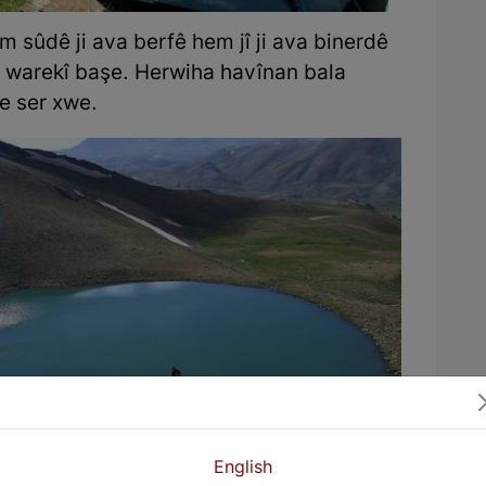
 sûdê ji ava berfê hem jî ji ava binerdê
 û warekî başe. Herwiha havînan bala
e ser xwe.
English