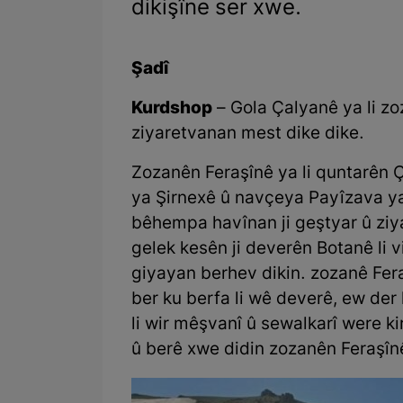
dikişîne ser xwe.
Şadî
Kurdshop
– Gola Çalyanê ya li zo
ziyaretvanan mest dike dike.
Zozanên Feraşînê ya li quntarên 
ya Şirnexê û navçeya Payîzava y
bêhempa havînan ji geştyar û ziy
gelek kesên ji deverên Botanê li v
giyayan berhev dikin. zozanê Fera
ber ku berfa li wê deverê, ew der
li wir mêşvanî û sewalkarî were kir
û berê xwe didin zozanên Feraşînê