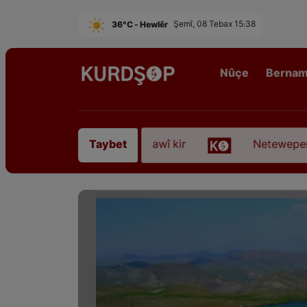
36°C - Hewlêr
Şemî, 08 Tebax 15:38
Nûçe
Berna
Sofyanî” koça dawî kir
Neteweperestî li Kurdista
Taybet