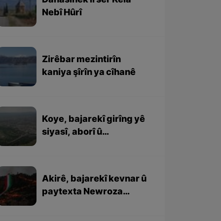
Danasînek li ser Kela
Nebî Hûrî
Zirêbar mezintirîn
kaniya şîrîn ya cîhanê
Koye, bajarekî girîng yê
siyasî, aborî û
rewşenbîrî ye
Akirê, bajarekî kevnar û
paytexta Newroza
Kurdewarî