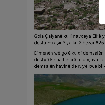
Gola Çalyanê ku li navçeya Elkê y
deşta Feraşînê ya ku 2 hezar 625 
Dîmenên wê golê ku di demsalên zi
destpê kirina biharê re qeşaya ser
demsalên havînê de ruyê xwe bi ku