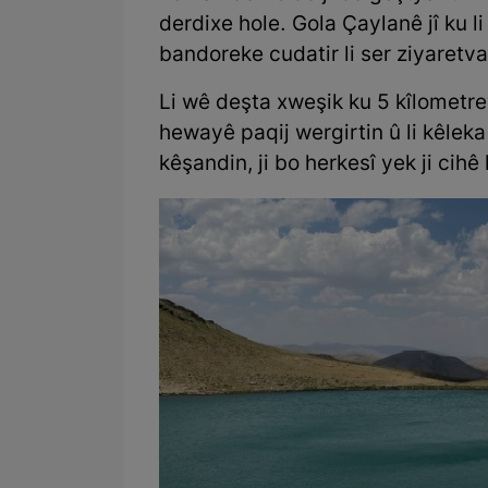
derdixe hole. Gola Çaylanê jî ku l
bandoreke cudatir li ser ziyaretv
Li wê deşta xweşik ku 5 kîlometre
hewayê paqij wergirtin û li kêleka
kêşandin, ji bo herkesî yek ji cihê