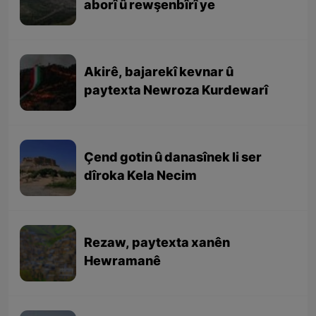
aborî û rewşenbîrî ye
Akirê, bajarekî kevnar û
paytexta Newroza Kurdewarî
Çend gotin û danasînek li ser
dîroka Kela Necim
Rezaw, paytexta xanên
Hewramanê