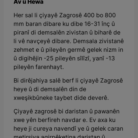
Av û Hewa
Her sal li çiyayê Zagrosê 400 bo 800
mm baran dibare ku dibe 16-31 înç û
piranî di demsalên zivistan û biharê de
li vê navçeyê dibare. Demsala zivistanê
zehmet e û pileyên germê gelek nizm in
û digihêjin -25 pileyên sîlîzî, yanî -13
pileyên farenhayt.
Bi dirêjahiya salê berf li çiyayê Zagrosê
heye û di demsalên din de
xweşikbûneke taybet dide deverê.
Çiyayê zagrosê bi daristan û pawanên
xwe yên berfireh navdar e. Ev axa ku
heye ji cureya navendî ye û gelek caran
metirsiya agirpêketina daristan û