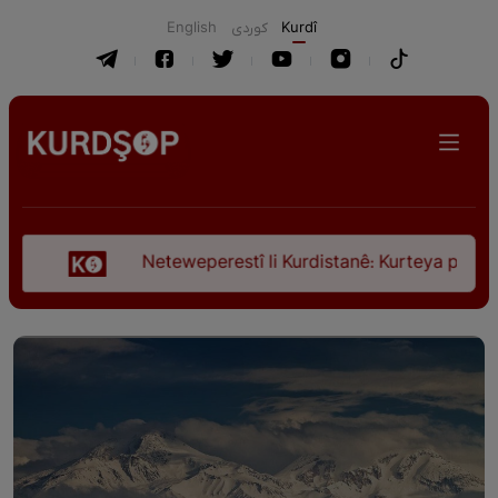
English
كوردی
Kurdî
Neteweperestî li Kurdistanê: Kurteya pêşveçûna dirok