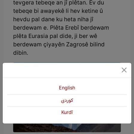
tevgera tebeqe an jî plêtan. Ev du
tebeqe bi awayekê li hev ketine û
hevdu pal dane ku heta niha jî
berdewam e. Plêta Erebî berdewam
plêta Eurasia pal dide, ji ber wê
berdewam çiyayên Zagrosê bilind
dibin.
English
كوردی
Kurdî