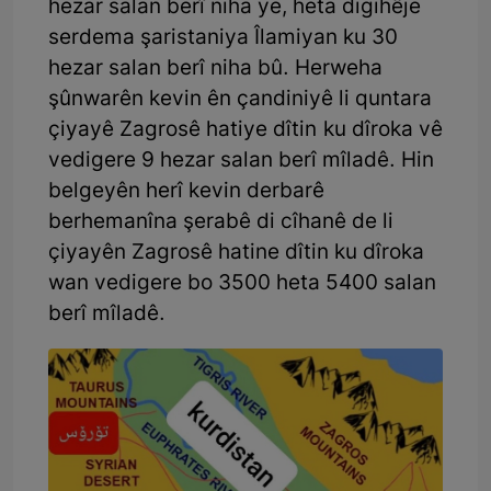
hezar salan berî niha ye, heta digihêje
serdema şaristaniya Îlamiyan ku 30
hezar salan berî niha bû. Herweha
şûnwarên kevin ên çandiniyê li quntara
çiyayê Zagrosê hatiye dîtin ku dîroka vê
vedigere 9 hezar salan berî mîladê. Hin
belgeyên herî kevin derbarê
berhemanîna şerabê di cîhanê de li
çiyayên Zagrosê hatine dîtin ku dîroka
wan vedigere bo 3500 heta 5400 salan
berî mîladê.