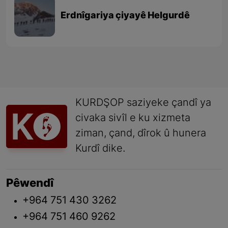
Erdnîgariya çiyayê Helgurdê
KURDŞOP saziyeke çandî ya
civaka sivîl e ku xizmeta
ziman, çand, dîrok û hunera
Kurdî dike.
Pêwendî
+964 751 430 3262
+964 751 460 9262