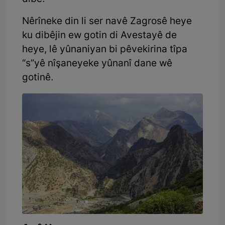
Nêrîneke din li ser navê Zagrosê heye
ku dibêjin ew gotin di Avestayê de
heye, lê yûnaniyan bi pêvekirina tîpa
“s”yê nîşaneyeke yûnanî dane wê
gotinê.