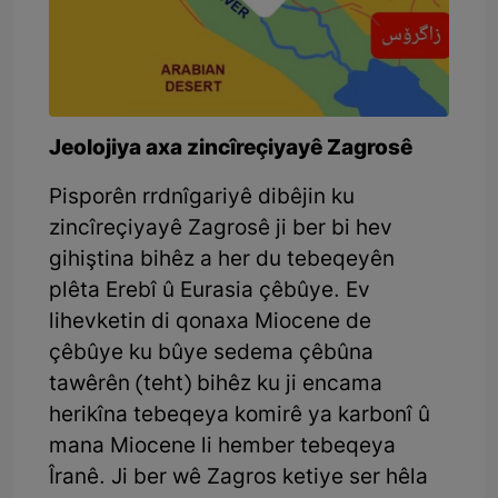
Jeolojiya axa zincîreçiyayê Zagrosê
Pisporên rrdnîgariyê dibêjin ku
zincîreçiyayê Zagrosê ji ber bi hev
gihiştina bihêz a her du tebeqeyên
plêta Erebî û Eurasia çêbûye. Ev
lihevketin di qonaxa Miocene de
çêbûye ku bûye sedema çêbûna
tawêrên (teht) bihêz ku ji encama
herikîna tebeqeya komirê ya karbonî û
mana Miocene li hember tebeqeya
Îranê. Ji ber wê Zagros ketiye ser hêla