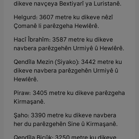
dikeve navçeya Bextiyarî ya Luristanê.
Helgurd: 3607 metre ku dikeve nêzî
Çomanê li parêzgeha Hewlêrê.
Hacî Îbrahîm: 3587 metre ku dikeve
navbera parêzgehên Urmiyê û Hewlêrê.
Qendîla Mezin (Siyako): 3442 metre ku
dikeve navbera parêzgehên Urmiyê û
Hewlêrê.
Piraw: 3405 metre ku dikeve parêzgeha
Kirmaşanê.
Şaho: 3390 metre ku dikeve navbera
her du parêzgehên Sine û Kirmaşanê.
Qendîla Biçûk: 3250 metre ku dikeve