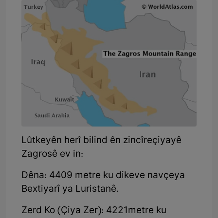
Lûtkeyên herî bilind ên zincîreçiyayê
Zagrosê ev in:
Dêna: 4409 metre ku dikeve navçeya
Bextiyarî ya Luristanê.
Zerd Ko (Çiya Zer): 4221metre ku