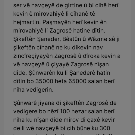
ser vê navçeyê de girtine û bi cihê herî
kevin ê mirovahiyê li cîhanê tê
hejmartin. Paşmayên herî kevin ên
mirovahiyê li Zagrosê hatine dîtin.
Şikeftên Şaneder, Bêstûn û Wêzme sê ji
şikeftên cîhanê ne ku dikevin nav
zincîreçiyayên Zagrosê û dîroka kevin a
vê navçeyê û çiyayê Zagrosê nîşan
dide. Şûnwarên ku li Şanederê hatin
dîtin bo 35000 heta 65000 salan berî
niha vedigerin.
Şûnwarê jiyana di şikeftên Zagrosê de
vedigere bo nêzî 100 hezar salan berî
niha ku nîşan dide mirov di çaxê kevir
de li wê navçeyê bi cih bûne ku 300