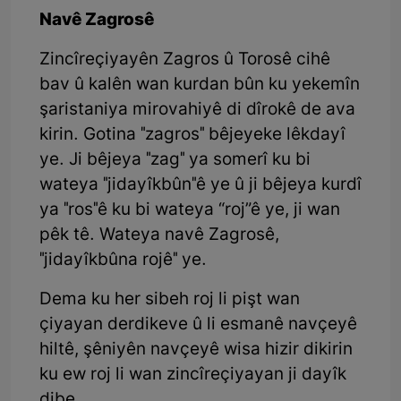
Navê Zagrosê
Zincîreçiyayên Zagros û Torosê cihê
bav û kalên wan kurdan bûn ku yekemîn
şaristaniya mirovahiyê di dîrokê de ava
kirin. Gotina "zagros" bêjeyeke lêkdayî
ye. Ji bêjeya "zag" ya somerî ku bi
wateya "jidayîkbûn"ê ye û ji bêjeya kurdî
ya "ros"ê ku bi wateya “roj”ê ye, ji wan
pêk tê. Wateya navê Zagrosê,
"jidayîkbûna rojê" ye.
Dema ku her sibeh roj li pişt wan
çiyayan derdikeve û li esmanê navçeyê
hiltê, şêniyên navçeyê wisa hizir dikirin
ku ew roj li wan zincîreçiyayan ji dayîk
dibe.