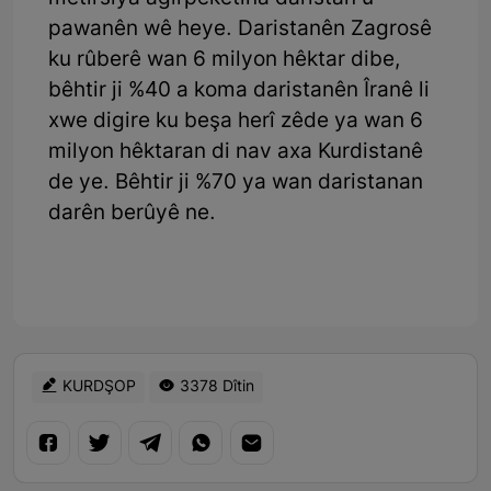
pawanên wê heye. Daristanên Zagrosê
ku rûberê wan 6 milyon hêktar dibe,
bêhtir ji %40 a koma daristanên Îranê li
xwe digire ku beşa herî zêde ya wan 6
milyon hêktaran di nav axa Kurdistanê
de ye. Bêhtir ji %70 ya wan daristanan
darên berûyê ne.
KURDŞOP
3378 Dîtin