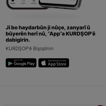
Ji bo haydarbûn ji nûçe, zanyarî û
bûyerên herî nû, "App"a KURDŞOP'ê
dabigirin.
KURDŞOP'ê Bişopînin