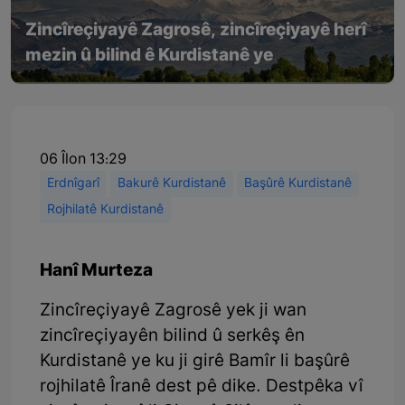
Zincîreçiyayê Zagrosê, zincîreçiyayê herî
mezin û bilind ê Kurdistanê ye
06 Îlon 13:29
Erdnîgarî
Bakurê Kurdistanê
Başûrê Kurdistanê
Rojhilatê Kurdistanê
Hanî Murteza
Zincîreçiyayê Zagrosê yek ji wan
zincîreçiyayên bilind û serkêş ên
Kurdistanê ye ku ji girê Bamîr li başûrê
rojhilatê Îranê dest pê dike. Destpêka vî