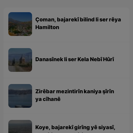
Çoman, bajarekî bilind li ser rêya
Hamilton
Danasînek li ser Kela Nebî Hûrî
Zirêbar mezintirîn kaniya şîrîn
ya cîhanê
Koye, bajarekî girîng yê siyasî,