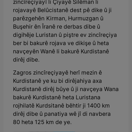
zincîreçiyayî li Çiyayê Silêman li
rojavayê Belûcistanê dest pê dike û ji
parêzgehên Kirman, Hurmuzgan û
Buşehir ên Îranê re derbas dibe û
digihêje Luristan û piştre ev zincîreçiya
ber bi bakurê rojava ve dikişe û heta
navçeyên Wanê li bakurê Kurdistanê
dirêj dibe.
Zagros zincîreçiyayê herî mezin ê
Kurdistanê ye ku bi dirêjahiya axa
Kurdistanê dirêj bûye û ji navçeya Wana
bakurê Kurdistanê heta Luristana
rojhilatê Kurdsitanê bêhtir ji 1400 km
dirêj dibe û panatiya wê jî di navbera
80 heta 125 km de ye.