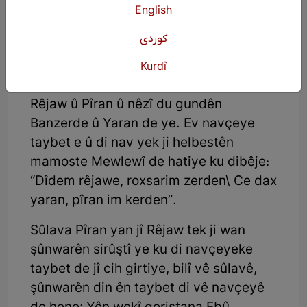
English
كوردی
Kurdî
Sûlava Rêjaw di navbera du gundên
Rêjaw û Pîran û nêzî du gundên
Banzerde û Yaran de ye. Ev navçeye
taybet e û di nav yek ji helbestên
mamoste Mewlewî de hatiye ku dibêje:
“Dîdem rêjawe, roxsarim zerden\ Ce dax
yaran, pîran im kerden”.
Sûlava Pîran yan jî Rêjaw tek ji wan
şûnwarên sirûştî ye ku di navçeyeke
taybet de jî cih girtiye, bilî vê sûlavê,
şûnwarên din ên taybet di vê navçeyê