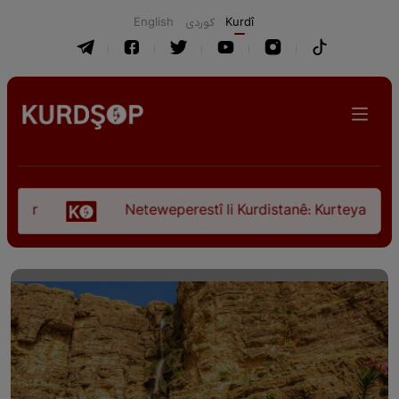
English
كوردی
Kurdî
Neteweperestî li Kurdistanê: Kurteya pêşveçûna d