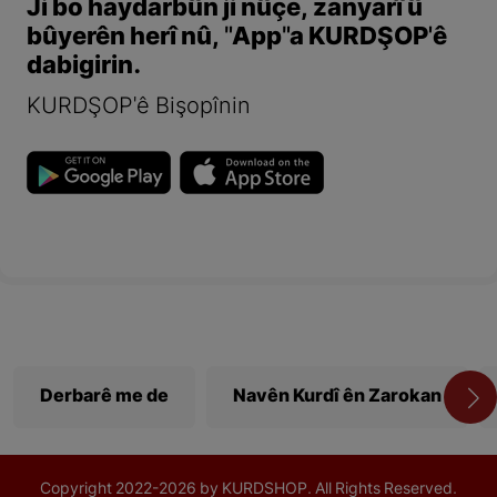
Ji bo haydarbûn ji nûçe, zanyarî û
bûyerên herî nû, "App"a KURDŞOP'ê
dabigirin.
KURDŞOP'ê Bişopînin
Derbarê me de
Navên Kurdî ên Zarokan
Copyright
2022-
2026 by KURDSHOP. All Rights Reserved.