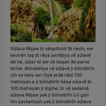
Sûlava Rêjaw bi sêqatbûnî tê nasîn, ew
kevirên taş di rêya serrêjiya vê sûlavê
de ne, sûlav bi ser sê beşan de parve
kirine. Bilindahiya vê sûlavê ji bilindtirîn
cih ve heta ser rûyê erdê nêzî 150
metreyan e û bilindtirîn beşa sûlavê bi
100 metreyan jî digihe; bi vê sedemê
sûlava Rêjaw yek ji bilindtirîn û li gorî
hin çavkaniyan yek ji bilindtirîn sûlava