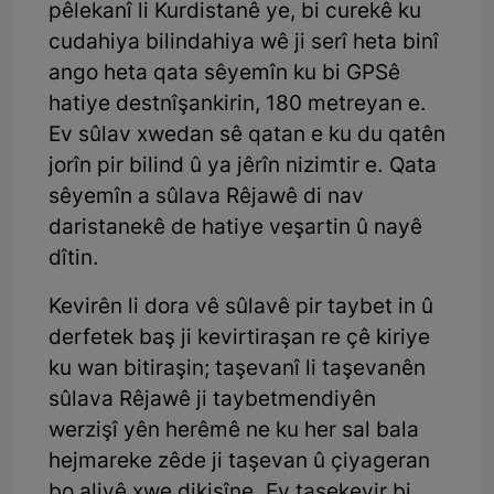
pêlekanî li Kurdistanê ye, bi curekê ku
cudahiya bilindahiya wê ji serî heta binî
ango heta qata sêyemîn ku bi GPSê
hatiye destnîşankirin, 180 metreyan e.
Ev sûlav xwedan sê qatan e ku du qatên
jorîn pir bilind û ya jêrîn nizimtir e. Qata
sêyemîn a sûlava Rêjawê di nav
daristanekê de hatiye veşartin û nayê
dîtin.
Kevirên li dora vê sûlavê pir taybet in û
derfetek baş ji kevirtiraşan re çê kiriye
ku wan bitiraşin; taşevanî li taşevanên
sûlava Rêjawê ji taybetmendiyên
werzişî yên herêmê ne ku her sal bala
hejmareke zêde ji taşevan û çiyageran
bo aliyê xwe dikişîne. Ev taşekevir bi