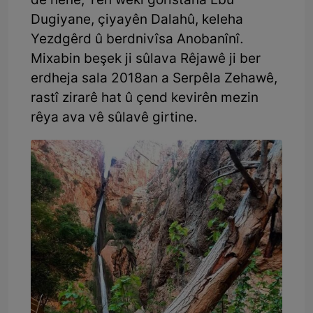
de hene; Yên wekî goristana Ebû
Dugiyane, çiyayên Dalahû, keleha
Yezdgêrd û berdnivîsa Anobanînî.
Mixabin beşek ji sûlava Rêjawê ji ber
erdheja sala 2018an a Serpêla Zehawê,
rastî zirarê hat û çend kevirên mezin
rêya ava vê sûlavê girtine.