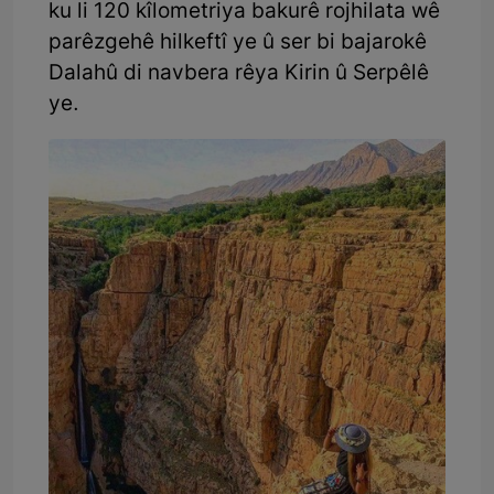
ku li 120 kîlometriya bakurê rojhilata wê
parêzgehê hilkeftî ye û ser bi bajarokê
Dalahû di navbera rêya Kirin û Serpêlê
ye.