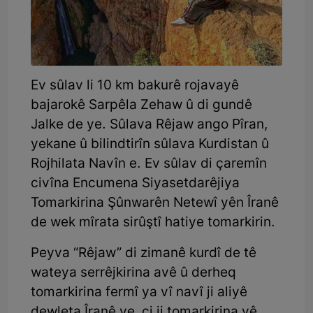
Ev sûlav li 10 km bakurê rojavayê
bajarokê Sarpêla Zehaw û di gundê
Jalke de ye. Sûlava Rêjaw ango Pîran,
yekane û bilindtirîn sûlava Kurdistan û
Rojhilata Navîn e. Ev sûlav di çaremîn
civîna Encumena Siyasetdarêjiya
Tomarkirina Şûnwarên Netewî yên Îranê
de wek mîrata sirûştî hatiye tomarkirin.
Peyva “Rêjaw” di zimanê kurdî de tê
wateya serrêjkirina avê û derheq
tomarkirina fermî ya vî navî ji aliyê
dewleta Îranê ve, çi ji tomarkirina vê