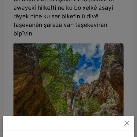
awayekî hilkeftî ne ku bo xelkê asayî
rêyek nîne ku ser bikefin û divê
taşevanên şareza van taşekeviran
bipîvin.