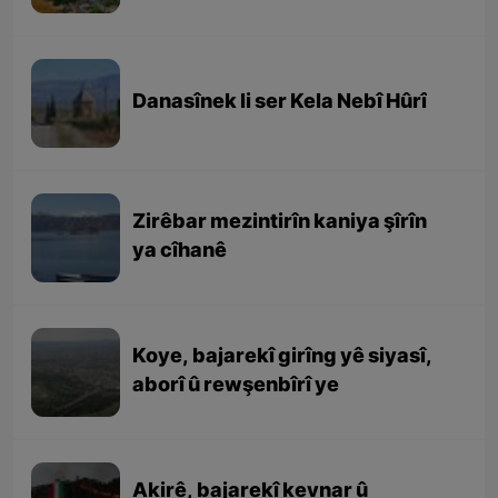
Danasînek li ser Kela Nebî Hûrî
Zirêbar mezintirîn kaniya şîrîn
ya cîhanê
Koye, bajarekî girîng yê siyasî,
aborî û rewşenbîrî ye
Akirê, bajarekî kevnar û