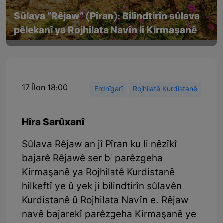
Sûlava “Rêjaw” (Pîran): Bilindtirîn sûlava
pêlekanî ya Rojhilata Navîn li Kirmaşanê
17 Îlon 18:00
Erdnîgarî
Rojhilatê Kurdistanê
Hîra Sarûxanî
Sûlava Rêjaw an jî Pîran ku li nêzîkî
bajarê Rêjawê ser bi parêzgeha
Kirmaşanê ya Rojhilatê Kurdistanê
hilkeftî ye û yek ji bilindtirîn sûlavên
Kurdistanê û Rojhilata Navîn e. Rêjaw
navê bajarekî parêzgeha Kirmaşanê ye