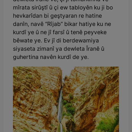
mîrata sirûştî û çi ew tabloyên ku ji bo
hevkarîdan bi geştyaran re hatine
danîn, navê “Rîjab” bikar hatiye ku ne
kurdî ye û ne jî farsî û tenê peyveke
bêwate ye. Ev jî di berdewamiya
siyaseta zimanî ya dewleta Îranê û
guhertina navên kurdî de ye.