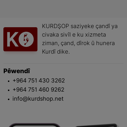
KURDŞOP saziyeke çandî ya
civaka sivîl e ku xizmeta
ziman, çand, dîrok û hunera
Kurdî dike.
Pêwendî
+964 751 430 3262
+964 751 460 9262
info@kurdshop.net