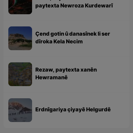
paytexta Newroza Kurdewarî
Çend gotin û danasînek li ser
dîroka Kela Necim
Rezaw, paytexta xanên
Hewramanê
Erdnîgariya çiyayê Helgurdê