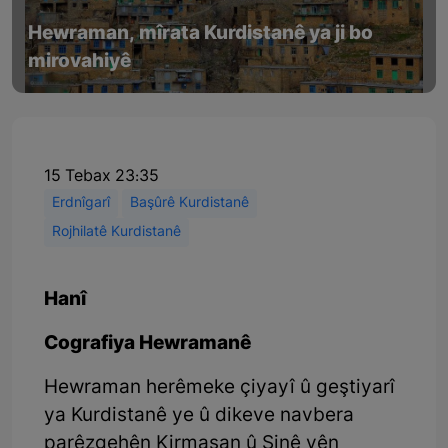
Hewraman, mîrata Kurdistanê ya ji bo
mirovahiyê
15 Tebax 23:35
Erdnîgarî
Başûrê Kurdistanê
Rojhilatê Kurdistanê
Hanî
Cografiya Hewramanê
Hewraman herêmeke çiyayî û geştiyarî
ya Kurdistanê ye û dikeve navbera
parêzgehên Kirmaşan û Sinê yên