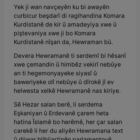
Yek ji wan navçeyên ku bi awayên
curbicur beşdarî di ragihandina Komara
Kurdistanê de kir û amadeyiya xwe û
piştevaniya xwe ji bo Komara
Kurdistanê nîşan da, Hewraman bû.
Devera Hewramanê ti serdemî bi hêsanî
xwe çemandin û himbêz vekirî nebûye
an ti hegemonyayeke siyasî û
baweriyeke olî nebûye û dîrokê jî ev
helwesta xelkê Hewramanê nas kiriye.
Sê Hezar salan berê, li serdema
Eşkaniyan û Erdevanê çarem heta
hatina Îslamê bo herêmê, her çar salan
carekê li her du aliyên Hewramana text