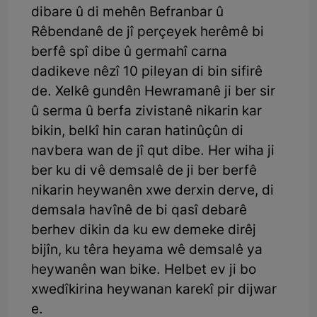
dibare û di mehên Befranbar û
Rêbendanê de jî perçeyek herêmê bi
berfê spî dibe û germahî carna
dadikeve nêzî 10 pileyan di bin sifirê
de. Xelkê gundên Hewramanê ji ber sir
û serma û berfa zivistanê nikarin kar
bikin, belkî hin caran hatinûçûn di
navbera wan de jî qut dibe. Her wiha ji
ber ku di vê demsalê de ji ber berfê
nikarin heywanên xwe derxin derve, di
demsala havînê de bi qasî debarê
berhev dikin da ku ew demeke dirêj
bijîn, ku têra heyama wê demsalê ya
heywanên wan bike. Helbet ev ji bo
xwedîkirina heywanan karekî pir dijwar
e.