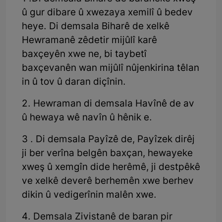
û gur dibare û xwezaya xemilî û bedev
heye. Di demsala Biharê de xelkê
Hewramanê zêdetir mijûlî karê
baxçeyên xwe ne, bi taybetî
baxçevanên wan mijûlî nûjenkirina têlan
in û tov û daran diçînin.
2. Hewraman di demsala Havînê de av
û hewaya wê navîn û hênik e.
3 . Di demsala Payîzê de, Payîzek dirêj
ji ber verîna belgên baxçan, hewayeke
xweş û xemgîn dide herêmê, ji destpêkê
ve xelkê deverê berhemên xwe berhev
dikin û vedigerînin malên xwe.
4. Demsala Zivistanê de baran pir