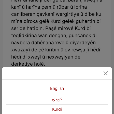
Hewramanê ji dengê ba, baran, xweşîna
kanî û harîna çem û rûbar û lorîna
canliberan çavkanî wergirtiye û dibe ku
mîna dîroka gelê Kurd gelek guhertin bi
ser de hatibin. Paşê mirovê Kurd bi
teqlîdkirina wan dengan, guncanek di
navbera dahênana xwe û diyardeyên
xwazayî de çê kiribin û ev rewşa jî hêdî
hêdî di xweşî û nexweşiyan de
derketiye holê.
English
كوردی
Kurdî