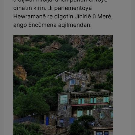
û dijwar hilbijartinên parlamentoyê
dihatin kirin. Ji parlementoya
Hewramanê re digotin Jîhirlê û Merê,
ango Encûmena aqilmendan.