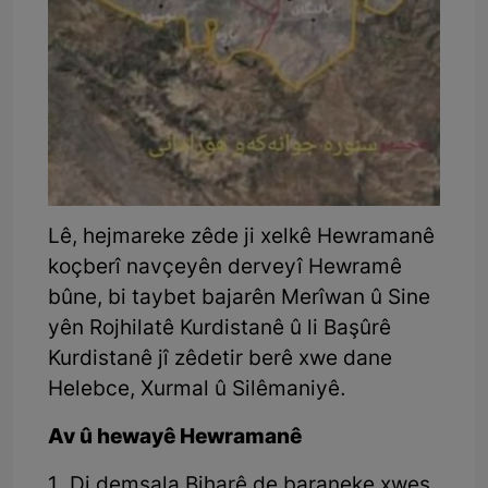
Lê, hejmareke zêde ji xelkê Hewramanê
koçberî navçeyên derveyî Hewramê
bûne, bi taybet bajarên Merîwan û Sine
yên Rojhilatê Kurdistanê û li Başûrê
Kurdistanê jî zêdetir berê xwe dane
Helebce, Xurmal û Silêmaniyê.
Av û hewayê Hewramanê
1 .Di demsala Biharê de baraneke xweş