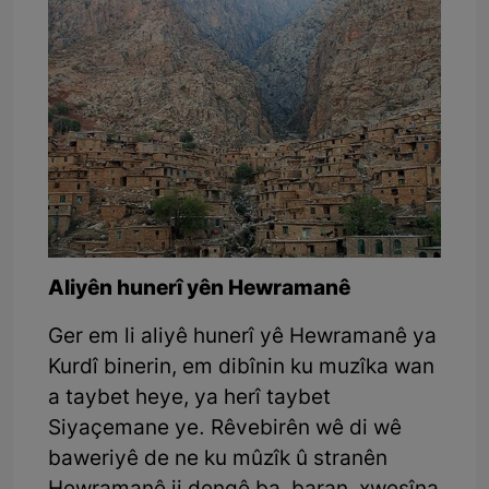
Aliyên hunerî yên Hewramanê
Ger em li aliyê hunerî yê Hewramanê ya
Kurdî binerin, em dibînin ku muzîka wan
a taybet heye, ya herî taybet
Siyaçemane ye. Rêvebirên wê di wê
baweriyê de ne ku mûzîk û stranên