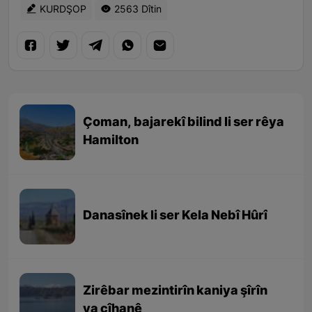
KURDŞOP
2563 Dîtin
Çoman, bajarekî bilind li ser rêya
Hamilton
Danasînek li ser Kela Nebî Hûrî
Zirêbar mezintirîn kaniya şîrîn
ya cîhanê