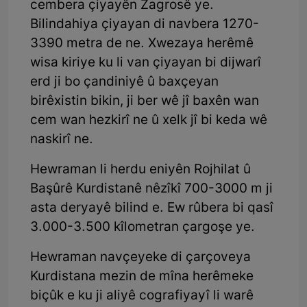
cembera çiyayên Zagrosê ye.
Bilindahiya çiyayan di navbera 1270-
3390 metra de ne. Xwezaya herêmê
wisa kiriye ku li van çiyayan bi dijwarî
erd ji bo çandiniyê û baxçeyan
birêxistin bikin, ji ber wê jî baxên wan
cem wan hezkirî ne û xelk jî bi keda wê
naskirî ne.
Hewraman li herdu eniyên Rojhilat û
Başûrê Kurdistanê nêzîkî 700-3000 m ji
asta deryayê bilind e. Ew rûbera bi qasî
3.000-3.500 kîlometran çargoşe ye.
Hewraman navçeyeke di çarçoveya
Kurdistana mezin de mîna herêmeke
biçûk e ku ji aliyê cografiyayî li warê