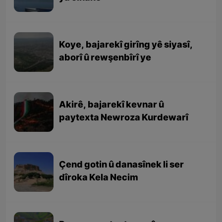
Koye, bajarekî girîng yê siyasî,
aborî û rewşenbîrî ye
Akirê, bajarekî kevnar û
paytexta Newroza Kurdewarî
Çend gotin û danasînek li ser
dîroka Kela Necim