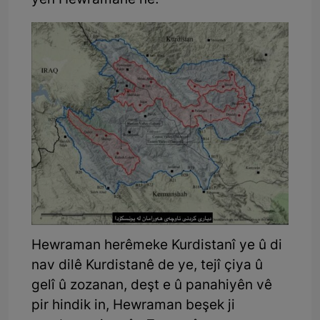
yên Hewramanê ne.
Hewraman herêmeke Kurdistanî ye û di
nav dilê Kurdistanê de ye, tejî çiya û
gelî û zozanan, deşt e û panahiyên vê
pir hindik in, Hewraman beşek ji