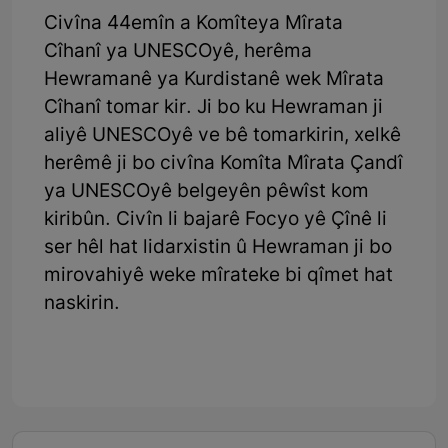
Civîna 44emîn a Komîteya Mîrata
Cîhanî ya UNESCOyê, herêma
Hewramanê ya Kurdistanê wek Mîrata
Cîhanî tomar kir. Ji bo ku Hewraman ji
aliyê UNESCOyê ve bê tomarkirin, xelkê
herêmê ji bo civîna Komîta Mîrata Çandî
ya UNESCOyê belgeyên pêwîst kom
kiribûn. Civîn li bajarê Focyo yê Çînê li
ser hêl hat lidarxistin û Hewraman ji bo
mirovahiyê weke mîrateke bi qîmet hat
naskirin.