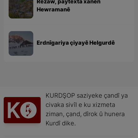
Rezaw, paytexta xanên
Hewramanê
Erdnîgariya çiyayê Helgurdê
KURDŞOP saziyeke çandî ya
civaka sivîl e ku xizmeta
ziman, çand, dîrok û hunera
Kurdî dike.