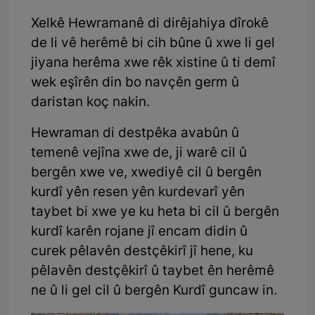
Xelkê Hewramanê di dirêjahiya dîrokê
de li vê herêmê bi cih bûne û xwe li gel
jiyana herêma xwe rêk xistine û ti demî
wek eşîrên din bo navçên germ û
daristan koç nakin.
Hewraman di destpêka avabûn û
temenê vejîna xwe de, ji warê cil û
bergên xwe ve, xwediyê cil û bergên
kurdî yên resen yên kurdevarî yên
taybet bi xwe ye ku heta bi cil û bergên
kurdî karên rojane jî encam didin û
curek pêlavên destçêkirî jî hene, ku
pêlavên destçêkirî û taybet ên herêmê
ne û li gel cil û bergên Kurdî guncaw in.