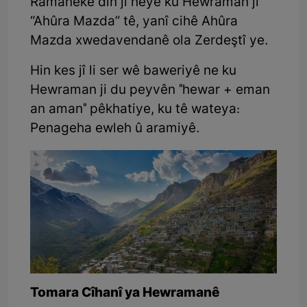
Ramaneke din jî heye ku Hewraman ji
“Ahûra Mazda” tê, yanî cihê Ahûra
Mazda xwedavendanê ola Zerdeştî ye.
Hin kes jî li ser wê baweriyê ne ku
Hewraman ji du peyvên "hewar + eman
an aman" pêkhatiye, ku tê wateya:
Penageha ewleh û aramiyê.
Tomara Cîhanî ya Hewramanê