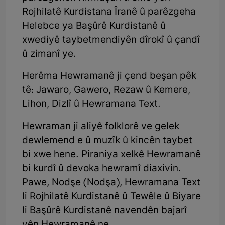
Rojhilatê Kurdistana Îranê û parêzgeha
Helebce ya Başûrê Kurdistanê û
xwediyê taybetmendiyên dîrokî û çandî
û zimanî ye.
Herêma Hewramanê ji çend beşan pêk
tê: Jawaro, Gawero, Rezaw û Kemere,
Lihon, Dizlî û Hewramana Text.
Hewraman ji aliyê folklorê ve gelek
dewlemend e û muzîk û kincên taybet
bi xwe hene. Piraniya xelkê Hewramanê
bi kurdî û devoka hewramî diaxivin.
Pawe, Nodşe (Nodşa), Hewramana Text
li Rojhilatê Kurdistanê û Tewêle û Biyare
li Başûrê Kurdistanê navendên bajarî