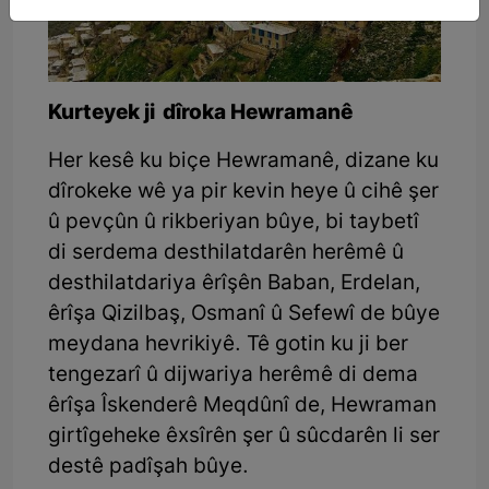
Kurteyek ji dîroka Hewramanê
Her kesê ku biçe Hewramanê, dizane ku
dîrokeke wê ya pir kevin heye û cihê şer
û pevçûn û rikberiyan bûye, bi taybetî
di serdema desthilatdarên herêmê û
desthilatdariya êrîşên Baban, Erdelan,
êrîşa Qizilbaş, Osmanî û Sefewî de bûye
meydana hevrikiyê. Tê gotin ku ji ber
tengezarî û dijwariya herêmê di dema
êrîşa Îskenderê Meqdûnî de, Hewraman
girtîgeheke êxsîrên şer û sûcdarên li ser
destê padîşah bûye.