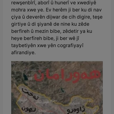
rewşenbîrî, aborî û hunerî ve xwediyê
mohra xwe ye. Ev herêm ji ber ku di nav
çiya û deverên dijwar de cih digire, teşe
girtiye û di şiyanê de nine ku zêde
berfireh û mezin bibe, zêdetir ya ku
heye berfireh bibe, ji ber wê jî
taybetiyên xwe yên cografiyayî
afirandiye.