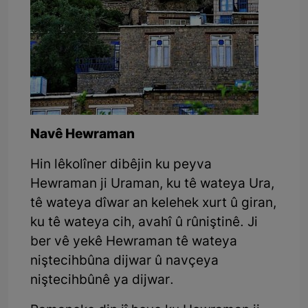
Navê Hewraman
Hin lêkolîner dibêjin ku peyva
Hewraman ji Uraman, ku tê wateya Ura,
tê wateya dîwar an kelehek xurt û giran,
ku tê wateya cih, avahî û rûniştinê. Ji
ber vê yekê Hewraman tê wateya
niştecihbûna dijwar û navçeya
niştecihbûnê ya dijwar.