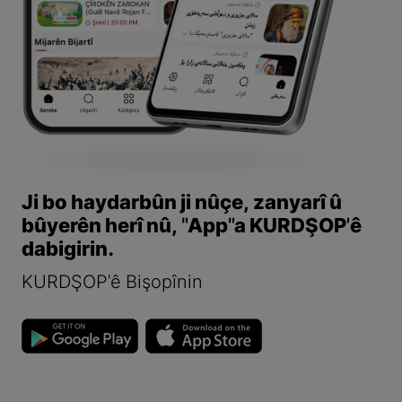
Ji bo haydarbûn ji nûçe, zanyarî û
bûyerên herî nû, "App"a KURDŞOP'ê
dabigirin.
KURDŞOP'ê Bişopînin