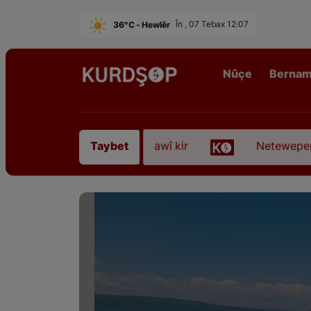
36°C - Hewlêr
În , 07 Tebax 12:07
Nûçe
Berna
Sofyanî” koça dawî kir
Neteweperestî li Kurdista
Taybet