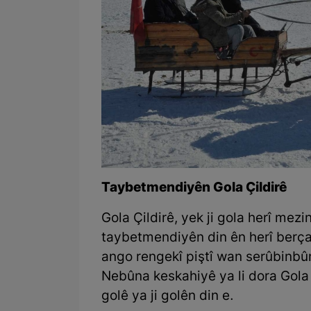
Taybetmendiyên Gola Çildirê
Gola Çildirê, yek ji gola herî mezin
taybetmendiyên din ên herî berça
ango rengekî piştî wan serûbinbû
Nebûna keskahiyê ya li dora Gol
golê ya ji golên din e.