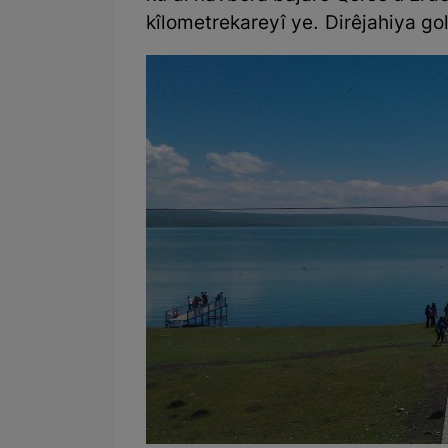
kîlometrekareyî ye. Dirêjahiya gol