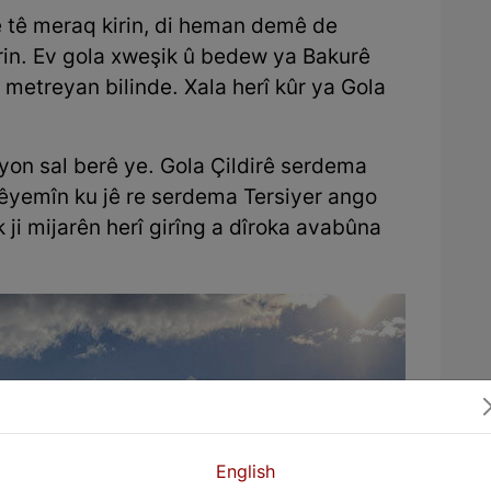
ê tê meraq kirin, di heman demê de
rin. Ev gola xweşik û bedew ya Bakurê
 metreyan bilinde. Xala herî kûr ya Gola
lyon sal berê ye. Gola Çildirê serdema
yemîn ku jê re serdema Tersiyer ango
k ji mijarên herî girîng a dîroka avabûna
English