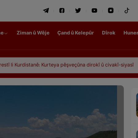
me
Ziman û Wêje
Çand û Kelepûr
Dîrok
Hune
nê: Kurteya pêşveçûna dirokî û civakî-siyasî
Qas