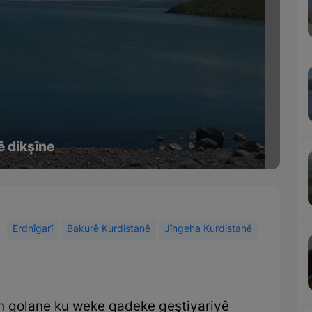
ê dikşîne
Erdnîgarî
Bakurê Kurdistanê
Jîngeha Kurdistanê
an golane ku weke qadeke geştiyariyê