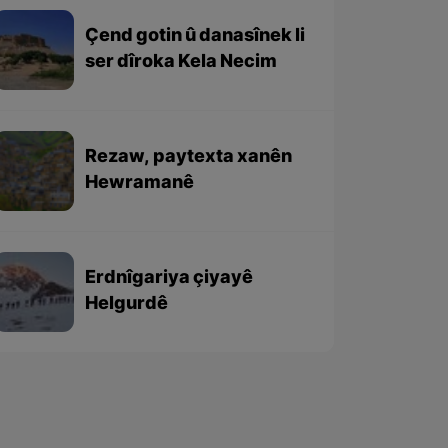
Çend gotin û danasînek li
ser dîroka Kela Necim
Rezaw, paytexta xanên
Hewramanê
Erdnîgariya çiyayê
Helgurdê