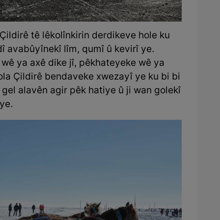
ildirê tê lêkolînkirin derdikeve hole ku
 avabûyînekî lîm, qumî û kevirî ye.
wê ya axê dike jî, pêkhateyeke wê ya
ola Çildirê bendaveke xwezayî ye ku bi bi
 gel alavên agir pêk hatiye û ji wan golekî
ye.