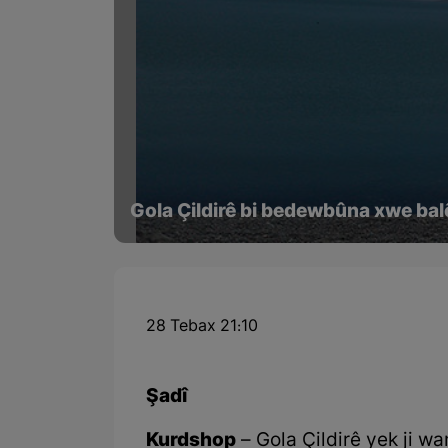
Gola Çildirê bi bedewbûna xwe bal
28 Tebax 21:10
Şadî
Kurdshop
– Gola Çildirê yek ji w