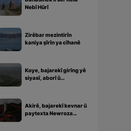
Danasînek li ser Kela
Nebî Hûrî
Zirêbar mezintirîn
kaniya şîrîn ya cîhanê
Koye, bajarekî girîng yê
siyasî, aborî û
rewşenbîrî ye
Akirê, bajarekî kevnar û
paytexta Newroza
Kurdewarî