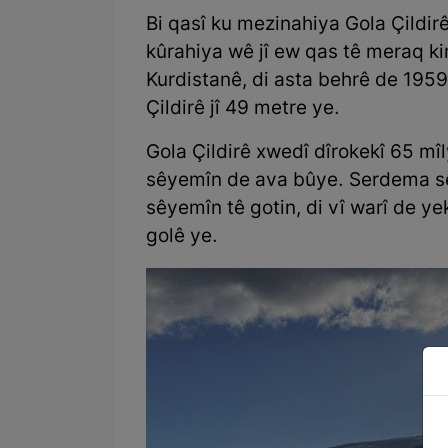
Bi qasî ku mezinahiya Gola Çildir
kûrahiya wê jî ew qas tê meraq ki
Kurdistanê, di asta behrê de 1959
Çildirê jî 49 metre ye.
Gola Çildirê xwedî dîrokekî 65 mî
sêyemîn de ava bûye. Serdema sê
sêyemîn tê gotin, di vî warî de ye
golê ye.