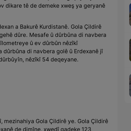
rov dikare tê de demeke xweş ya geryanê
exan a Bakurê Kurdistanê. Gola Çildirê
zgehê dûre. Mesafe û dûrbûna di navbera
 kîlometreye û ev dûrbûn nêzîkî
 dûrbûna di navbera golê û Erdexanê jî
 dûrbûyîn, nêzîkî 54 deqeyane.
, mezinahiya Gola Çildirê ye. Gola Çildirê
dexanê de dimîne, xwedî qadeke 123