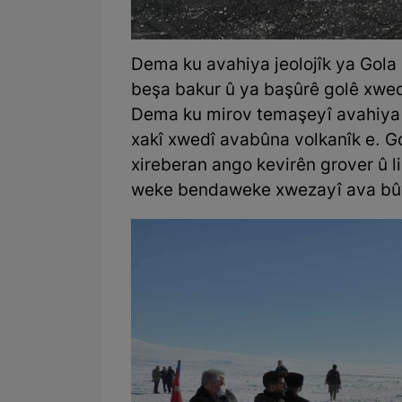
Dema ku avahiya jeolojîk ya Gola Ç
beşa bakur û ya başûrê golê xwedî
Dema ku mirov temaşeyî avahiya 
xakî xwedî avabûna volkanîk e. G
xireberan ango kevirên grover û li
weke bendaweke xwezayî ava bû