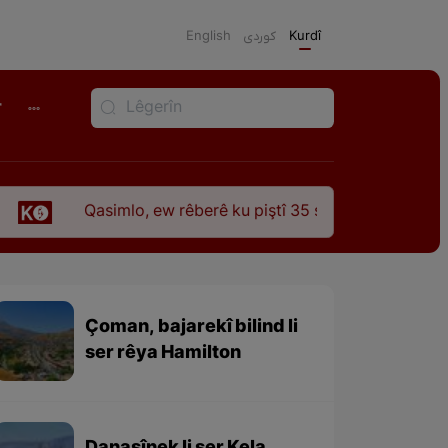
English
كوردی
Kurdî
r
imlo, ew rêberê ku piştî 35 sal ji şehîdbûna wî hê jî rêbaza wî
Çoman, bajarekî bilind li
ser rêya Hamilton