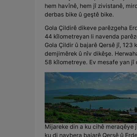
hem havînê, hem jî zivistanê, mi
derbas bike û geştê bike.
Gola Çildirê dikeve parêzgeha Erd
44 kîlometreyan li navenda parê
Gola Çildir û bajarê Qersê jî, 123
demjimêrek û nîv dikêşe. Herwaha
58 kîlometreye. Ev mesafe yan jî
Mijareke din a ku cihê meraqêye jî
ku di navbera bajarê Qersê û Er