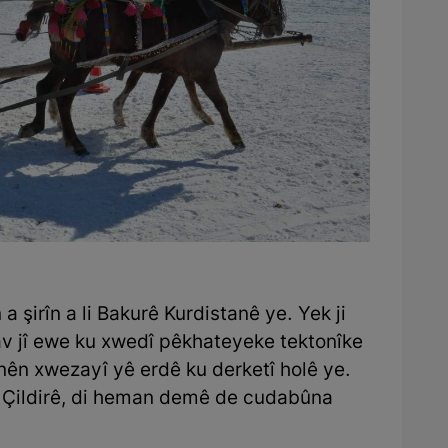
 a şirîn a li Bakurê Kurdistanê ye. Yek ji
v jî ewe ku xwedî pêkhateyeke tektonîke
nên xwezayî yê erdê ku derketî holê ye.
a Çildirê, di heman demê de cudabûna