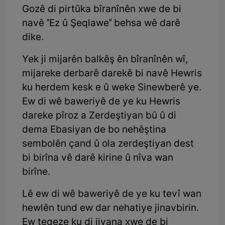
Gozê di pirtûka bîranînên xwe de bi
navê "Ez û Şeqlawe" behsa wê darê
dike.
Yek ji mijarên balkêş ên bîranînên wî,
mijareke derbarê darekê bi navê Hewris
ku herdem kesk e û weke Sinewberê ye.
Ew di wê baweriyê de ye ku Hewris
dareke pîroz a Zerdeştiyan bû û di
dema Ebasiyan de bo nehêştina
sembolên çand û ola zerdeştiyan dest
bi birîna vê darê kirine û nîva wan
birîne.
Lê ew di wê baweriyê de ye ku tevî wan
hewlên tund ew dar nehatiye jinavbirin.
Ew teqeze ku di jiyana xwe de bi