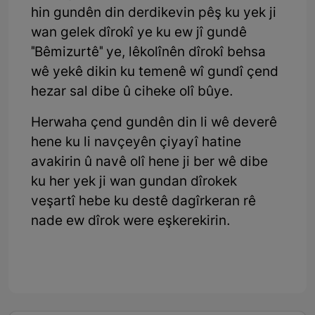
hin gundên din derdikevin pêş ku yek ji
wan gelek dîrokî ye ku ew jî gundê
"Bêmizurtê" ye, lêkolînên dîrokî behsa
wê yekê dikin ku temenê wî gundî çend
hezar sal dibe û ciheke olî bûye.
Herwaha çend gundên din li wê deverê
hene ku li navçeyên çiyayî hatine
avakirin û navê olî hene ji ber wê dibe
ku her yek ji wan gundan dîrokek
veşartî hebe ku destê dagîrkeran rê
nade ew dîrok were eşkerekirin.