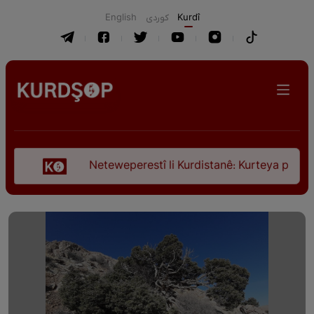
English
كوردی
Kurdî
Neteweperestî li Kurdistanê: Kurteya pêşveçûna diro