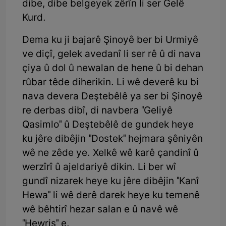
dibe, dibe belgeyek zêrîn li ser Gelê
Kurd.
Dema ku ji bajarê Şinoyê ber bi Urmiyê
ve diçî, gelek avedanî li ser rê û di nava
çiya û dol û newalan de hene û bi dehan
rûbar têde diherikin. Li wê deverê ku bi
nava devera Deştebêlê ya ser bi Şinoyê
re derbas dibî, di navbera "Geliyê
Qasimlo" û Deştebêlê de gundek heye
ku jêre dibêjin "Dostek" hejmara şêniyên
wê ne zêde ye. Xelkê wê karê çandinî û
werzîrî û ajeldariyê dikin. Li ber wî
gundî nizarek heye ku jêre dibêjin "Kanî
Hewa" li wê derê darek heye ku temenê
wê bêhtirî hezar salan e û navê wê
"Hewris" e.