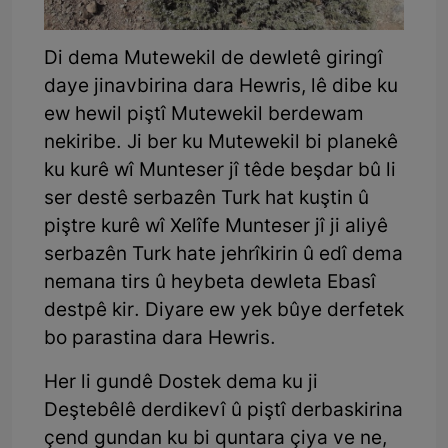
Di dema Mutewekil de dewletê giringî
daye jinavbirina dara Hewris, lê dibe ku
ew hewil piştî Mutewekil berdewam
nekiribe. Ji ber ku Mutewekil bi planekê
ku kurê wî Munteser jî têde beşdar bû li
ser destê serbazên Turk hat kuştin û
piştre kurê wî Xelîfe Munteser jî ji aliyê
serbazên Turk hate jehrîkirin û edî dema
nemana tirs û heybeta dewleta Ebasî
destpê kir. Diyare ew yek bûye derfetek
bo parastina dara Hewris.
Her li gundê Dostek dema ku ji
Deştebêlê derdikevî û piştî derbaskirina
çend gundan ku bi quntara çiya ve ne,