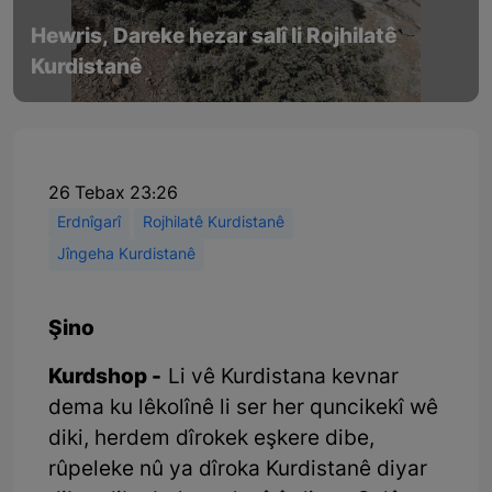
Hewris, Dareke hezar salî li Rojhilatê
Kurdistanê
26 Tebax 23:26
Erdnîgarî
Rojhilatê Kurdistanê
Jîngeha Kurdistanê
Şino
Kurdshop -
Li vê Kurdistana kevnar
dema ku lêkolînê li ser her quncikekî wê
diki, herdem dîrokek eşkere dibe,
rûpeleke nû ya dîroka Kurdistanê diyar