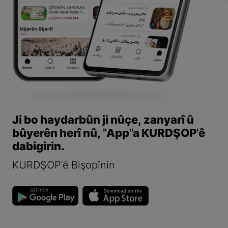
Ji bo haydarbûn ji nûçe, zanyarî û
bûyerên herî nû, "App"a KURDŞOP'ê
dabigirin.
KURDŞOP'ê Bişopînin