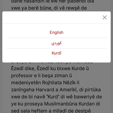
dane nasandin lê ew her pabendî ola
xwe ya berê bûne, di vê rewşê de
nekarîne perestgehên agir ava bikin, lê
karîne sembolên xwe yên din weke dara
Hewrisê biparêzin. Ew jî nîşan dide ku
English
wê demê Kurdan jî wek Şîeyan planek
hebûne ku baweriya xwe veşêrin û xwe
كوردی
biparêzin.
Kurdî
Ji aliyê din me nêzî teoriya Mêhrdad
Êzedî dike, Êzedî ku bixwe Kurde û
professor e li beşa ziman û
medeniyetên Rojhilata Nêzîk li
zanîngeha Harvard a Amerîkî, di pirtûka
xwe de bi navê "Kurd" di wê baweriyê de
ye ku proseya Musilmanbûna Kurdan di
sed sala heftem a mîladî de destpê