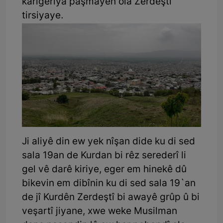
karîgeriya paşmayên ola Zerdeştî
tirsiyaye.
Ji aliyê din ew yek nîşan dide ku di sed
sala 19an de Kurdan bi rêz serederî li
gel vê darê kiriye, eger em hinekê dû
bikevin em dibînin ku di sed sala 19`an
de jî Kurdên Zerdeştî bi awayê grûp û bi
veşartî jiyane, xwe weke Musilman