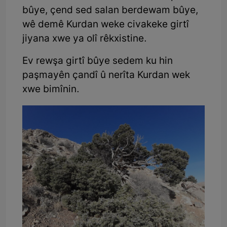
bûye, çend sed salan berdewam bûye,
wê demê Kurdan weke civakeke girtî
jiyana xwe ya olî rêkxistine.
Ev rewşa girtî bûye sedem ku hin
paşmayên çandî û nerîta Kurdan wek
xwe bimînin.