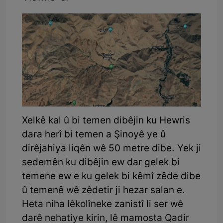
Xelkê kal û bi temen dibêjin ku Hewris
dara herî bi temen a Şinoyê ye û
dirêjahiya liqên wê 50 metre dibe. Yek ji
sedemên ku dibêjin ew dar gelek bi
temene ew e ku gelek bi kêmî zêde dibe
û temenê wê zêdetir ji hezar salan e.
Heta niha lêkolîneke zanistî li ser wê
darê nehatiye kirin, lê mamosta Qadir