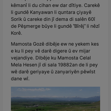
kêmanî li du cihan ew dar dîtiye. Carekê
li gundê Kanyawan li quntara çiyayê
Sorik û careke din jî dema di salên 60î
de Pêşmerge bûye li gundê "Bîrêj" li nêzî
Korê.
Mamosta Gozê dibêje ew ne yekem kes
e ku li pey vê darê digere û ev mijar
vejandiye. Dibêje ku Mamosta Celal
Mela Hesen jî di sala 19882an de li pey
wê darê geriyaye û zanyariyên pêwîst
dane wî.