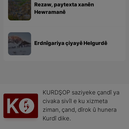
Rezaw, paytexta xanên
Hewramanê
Erdnîgariya çiyayê Helgurdê
KURDŞOP saziyeke çandî ya
civaka sivîl e ku xizmeta
ziman, çand, dîrok û hunera
Kurdî dike.