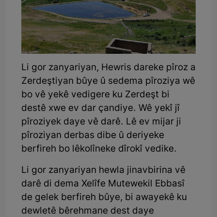
Li gor zanyariyan, Hewris dareke pîroz a
Zerdeştiyan bûye û sedema pîroziya wê
bo vê yekê vedigere ku Zerdeşt bi
destê xwe ev dar çandiye. Wê yekî jî
pîroziyek daye vê darê. Lê ev mijar ji
pîroziyan derbas dibe û deriyeke
berfireh bo lêkolîneke dîrokî vedike.
Li gor zanyariyan hewla jinavbirina vê
darê di dema Xelîfe Mutewekil Ebbasî
de gelek berfireh bûye, bi awayekê ku
dewletê bêrehmane dest daye