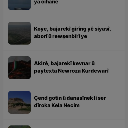
ya cîhanê
Koye, bajarekî girîng yê siyasî,
aborî û rewşenbîrî ye
Akirê, bajarekî kevnar û
paytexta Newroza Kurdewarî
Çend gotin û danasînek li ser
dîroka Kela Necim