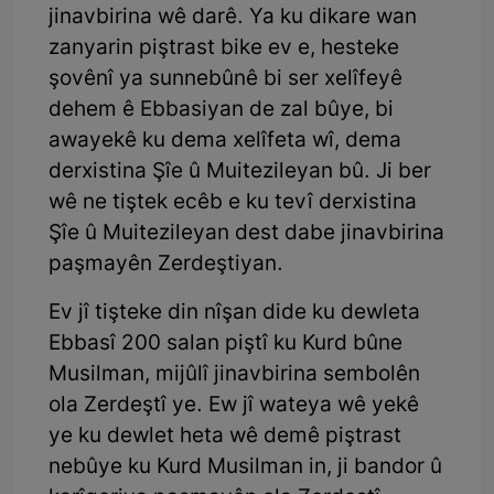
jinavbirina wê darê. Ya ku dikare wan
zanyarin piştrast bike ev e, hesteke
şovênî ya sunnebûnê bi ser xelîfeyê
dehem ê Ebbasiyan de zal bûye, bi
awayekê ku dema xelîfeta wî, dema
derxistina Şîe û Muitezileyan bû. Ji ber
wê ne tiştek ecêb e ku tevî derxistina
Şîe û Muitezileyan dest dabe jinavbirina
paşmayên Zerdeştiyan.
Ev jî tişteke din nîşan dide ku dewleta
Ebbasî 200 salan piştî ku Kurd bûne
Musilman, mijûlî jinavbirina sembolên
ola Zerdeştî ye. Ew jî wateya wê yekê
ye ku dewlet heta wê demê piştrast
nebûye ku Kurd Musilman in, ji bandor û