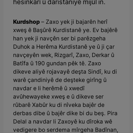
hesinkarî û daristaniyê mijûl in.
Kurdshop
– Zaxo yek ji bajarên herî
xweş ê Başûrê Kurdistanê ye. Ev bajêrê
han yek ji navçên ser bi parêzgeha
Duhok a Herêma Kurdistanê ye û ji çar
navçeyên wek, Rizgarî, Zaxo, Derkar û
Batîfa û 190 gundan pêk tê. Zaxo
dikeve aliyê rojavayê deşta Sindî, ku di
warê çandiniyê de deşteke girîng û
navdar e li herêmê û xwedî
avûhewayeke xweş e û dikeve ser
rûbarê Xabûr ku di nîveka bajêr de
derbas dibe û bajêr dike bi du beş. Pira
Delal a navdar li Zaxoyê ku dîroka wê
vedigere bo serdema mîrgeha Badînan,