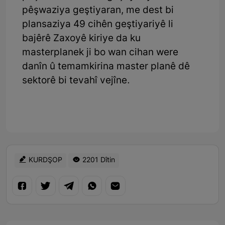
pêşwaziya geştiyaran, me dest bi
plansaziya 49 cihên geştiyariyê li
bajêrê Zaxoyê kiriye da ku
masterplanek ji bo wan cihan were
danîn û temamkirina master planê dê
sektorê bi tevahî vejîne.
KURDŞOP
2201 Dîtin