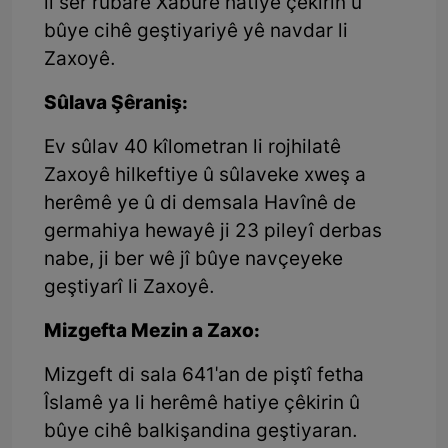
li ser rûbarê Xabûrê hatiye çêkirin û
bûye cihê geştiyariyê yê navdar li
Zaxoyê.
Sûlava Şêraniş:
Ev sûlav 40 kîlometran li rojhilatê
Zaxoyê hilkeftiye û sûlaveke xweş a
herêmê ye û di demsala Havînê de
germahiya hewayê ji 23 pileyî derbas
nabe, ji ber wê jî bûye navçeyeke
geştiyarî li Zaxoyê.
Mizgefta Mezin a Zaxo:
Mizgeft di sala 641'an de piştî fetha
Îslamê ya li herêmê hatiye çêkirin û
bûye cihê balkişandina geştiyaran.