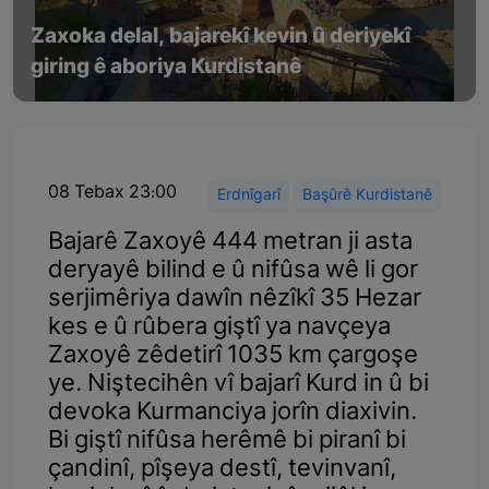
Zaxoka delal, bajarekî kevin û deriyekî
giring ê aboriya Kurdistanê
08 Tebax 23:00
Erdnîgarî
Başûrê Kurdistanê
Bajarê Zaxoyê 444 metran ji asta
deryayê bilind e û nifûsa wê li gor
serjimêriya dawîn nêzîkî 35 Hezar
kes e û rûbera giştî ya navçeya
Zaxoyê zêdetirî 1035 km çargoşe
ye. Niştecihên vî bajarî Kurd in û bi
devoka Kurmanciya jorîn diaxivin.
Bi giştî nifûsa herêmê bi piranî bi
çandinî, pîşeya destî, tevinvanî,