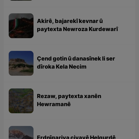
Akirê, bajarekî kevnar û
paytexta Newroza Kurdewarî
Çend gotin û danasînek li ser
dîroka Kela Necim
Rezaw, paytexta xanên
Hewramanê
Erdnîgariya çiyayê Helgurdê