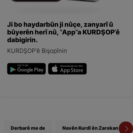
Ji bo haydarbûn ji nûçe, zanyarî û
bûyerên herî nû, "App"a KURDŞOP'ê
dabigirin.
KURDŞOP'ê Bişopînin
Derbarê me de
Navên Kurdî ên Zarokan