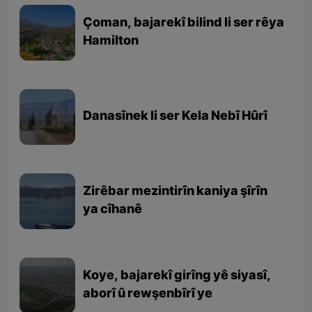
Çoman, bajarekî bilind li ser rêya
Hamilton
Danasînek li ser Kela Nebî Hûrî
Zirêbar mezintirîn kaniya şîrîn
ya cîhanê
Koye, bajarekî girîng yê siyasî,
aborî û rewşenbîrî ye