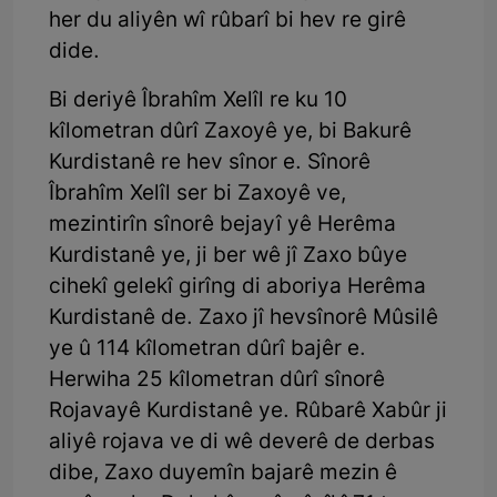
her du aliyên wî rûbarî bi hev re girê
dide.
Bi deriyê Îbrahîm Xelîl re ku 10
kîlometran dûrî Zaxoyê ye, bi Bakurê
Kurdistanê re hev sînor e. Sînorê
Îbrahîm Xelîl ser bi Zaxoyê ve,
mezintirîn sînorê bejayî yê Herêma
Kurdistanê ye, ji ber wê jî Zaxo bûye
cihekî gelekî girîng di aboriya Herêma
Kurdistanê de. Zaxo jî hevsînorê Mûsilê
ye û 114 kîlometran dûrî bajêr e.
Herwiha 25 kîlometran dûrî sînorê
Rojavayê Kurdistanê ye. Rûbarê Xabûr ji
aliyê rojava ve di wê deverê de derbas
dibe, Zaxo duyemîn bajarê mezin ê