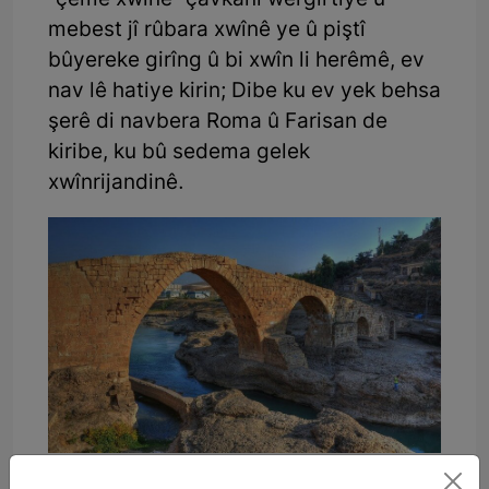
“çemê xwînê” çavkanî wergirtiye û
mebest jî rûbara xwînê ye û piştî
bûyereke girîng û bi xwîn li herêmê, ev
nav lê hatiye kirin; Dibe ku ev yek behsa
şerê di navbera Roma û Farisan de
kiribe, ku bû sedema gelek
xwînrijandinê.
Deverên geştiyarî yên Zaxo