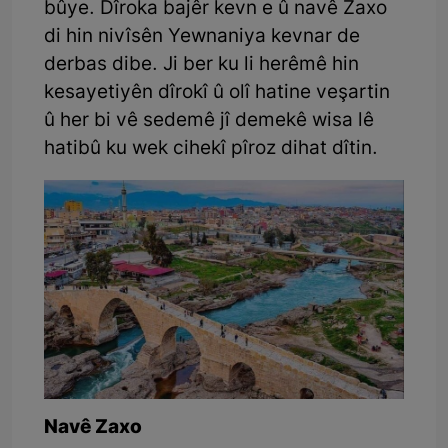
bûye. Dîroka bajêr kevn e û navê Zaxo
di hin nivîsên Yewnaniya kevnar de
derbas dibe. Ji ber ku li herêmê hin
kesayetiyên dîrokî û olî hatine veşartin
û her bi vê sedemê jî demekê wisa lê
hatibû ku wek cihekî pîroz dihat dîtin.
Navê Zaxo