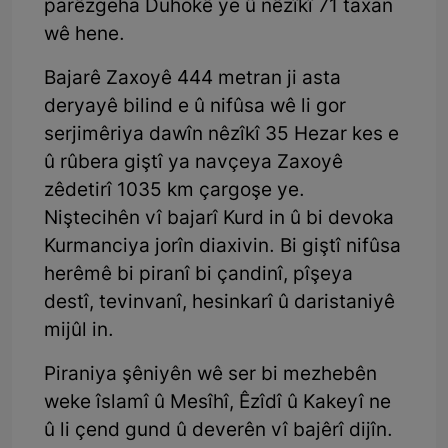
parêzgeha Duhokê ye û nêzîkî 71 taxan
wê hene.
Bajarê Zaxoyê 444 metran ji asta
deryayê bilind e û nifûsa wê li gor
serjimêriya dawîn nêzîkî 35 Hezar kes e
û rûbera giştî ya navçeya Zaxoyê
zêdetirî 1035 km çargoşe ye.
Niştecihên vî bajarî Kurd in û bi devoka
Kurmanciya jorîn diaxivin. Bi giştî nifûsa
herêmê bi piranî bi çandinî, pîşeya
destî, tevinvanî, hesinkarî û daristaniyê
mijûl in.
Piraniya şêniyên wê ser bi mezhebên
weke îslamî û Mesîhî, Êzîdî û Kakeyî ne
û li çend gund û deverên vî bajêrî dijîn.