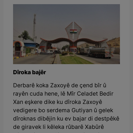
Dîroka bajêr
Derbarê koka Zaxoyê de çend bîr û
rayên cuda hene, lê Mîr Celadet Bedir
Xan eşkere dike ku dîroka Zaxoyê
vedigere bo serdema Gutiyan û gelek
dîroknas dibêjin ku ev bajar di destpêkê
de giravek li kêleka rûbarê Xabûrê