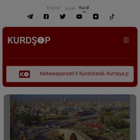
English
كوردی
Kurdî
Neteweperestî li Kurdistanê: Kurteya pêşveçûna diro