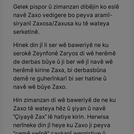
Gelek pispor û zimanzan dibêjin ko eslê
navê Zaxo vedigere bo peyva aramî-
siryanî Zaxosa/Zaxusa ku tê wateya
serketinê.
Hinek din jî li ser wê baweriyê ne ku
serokê Zeynfonê Zaryos di wê herêmê
de derbas bûye û ji ber wê jî navê wê
herêmê kirine Zaxa, bi derbasbûna
demê re guherînkarî bi ser hatine û
navê wê bûye Zaxo.
Hin zimanzan di wê baweriyê de ne ku
Zaxo tê wateya hêz û şiyan û navê
"Çiyayê Zax" lê hatiye kirin. Herwisa
nerîneke din jî heye ku Zaxo ji peyva