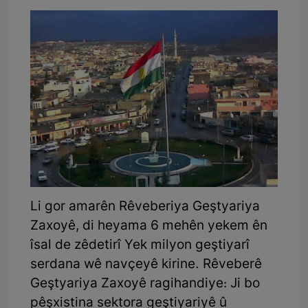
Li gor amarên Rêveberiya Geştyariya
Zaxoyê, di heyama 6 mehên yekem ên
îsal de zêdetirî Yek milyon geştiyarî
serdana wê navçeyê kirine. Rêveberê
Geştyariya Zaxoyê ragihandiye: Ji bo
pêşxistina sektora geştiyariyê û