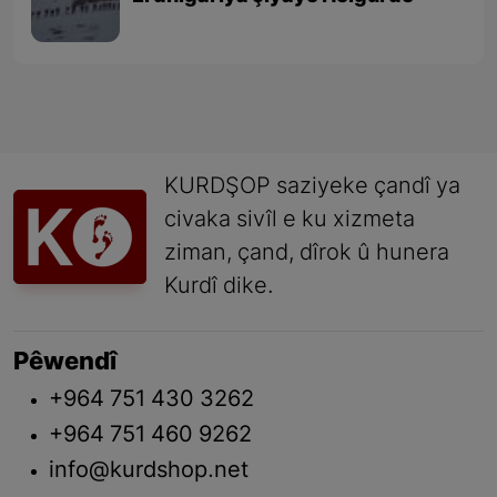
KURDŞOP saziyeke çandî ya
civaka sivîl e ku xizmeta
ziman, çand, dîrok û hunera
Kurdî dike.
Pêwendî
+964 751 430 3262
+964 751 460 9262
info@kurdshop.net