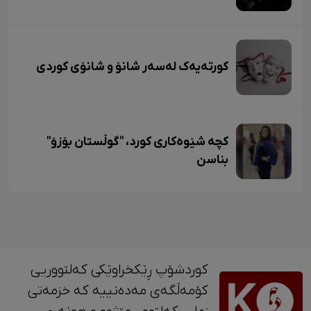
کورتەیەک لەسەر شانۆ و شانۆی کوردی
کچە شێوەکاری کورد، "گوڵستان بۆزۆ"
بناسن
کوردشۆپ ڕێکخراوێکی کەلتووریی
کۆمەڵگەی مەدەنییە کە خزمەتی