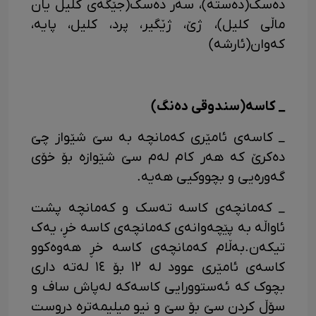
ده‌سک(ده‌سته)، سه‌ر ده‌سک(جێگه‌ی کلیل یان
ماڵی کلیل)، ژێ، ژێگیر، پرد، کلیل، پایه،
که‌وان(ئارشه)
_ کاسه(سندوقی ده‌نگ)
_ کاسه‌ی ئامێری که‌مانچه به سێ شێواز چێ
ده‌کرێ که هه‌ر کام له‌م سێ شێوازه بۆ خۆی
گه‌وره‌یی و بچووکیی هه‌یه.
_ که‌مانچه‌ی کاسه ته‌سک و که‌مانچه پشت
ئاواڵه به پێچه‌وانه‌ی که‌مانچه‌ی کاسه خڕ، یه‌ک
تیکه‌ن.به‌ڵام که‌مانچه‌ی کاسه‌ خڕ هه‌وه‌کوو
کاسه‌ی ئامێری عوود له ١٢ بۆ ١٤ له‌ته داری
بچوک که ئه‌ستوورایی کاسه‌که له‌پاش ساف و
سۆڵ کردن سێ بۆ سێ و نیو میلیمەتره دروست