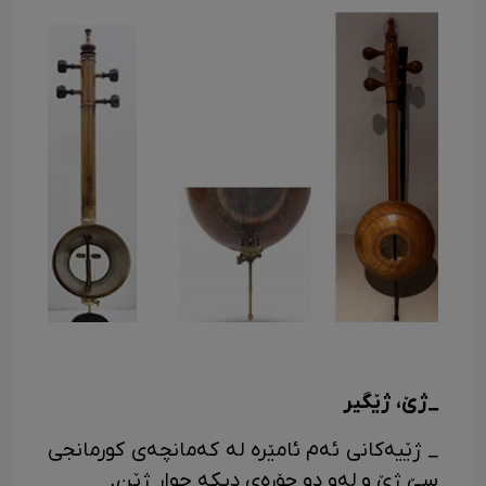
_ژێ، ژێگیر
_ ژێیه‌کانی ئه‌م ئامێره له که‌مانچه‌ی کورمانجی
سێ ژێ و له‌و دو جۆره‌ی دیکه چوار ژێن.