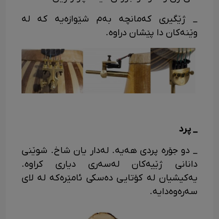
_ ژێگیری که‌مانچه به‌م‌ شێوازه‌یه که له
وێنه‌کان دا پێشان دراوه.
_ پرد
_ دو جۆره پردی هه‌یه. له‌دار یان شاخ. شوێنی
دانانی ژێیه‌کان له‌سه‌ری دیاری کراوه.
یه‌کیشیان له کۆتایی ده‌سکی ئامێره‌که له لای
سه‌ره‌وه‌دایه.