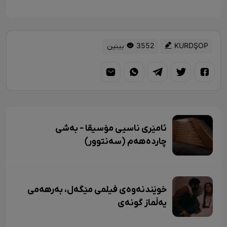
KURDŞOP
3552 بینین
ئامێری ناسیی مۆسیقا - بەشی
چاردەهەم (سەنتوور)
خوێندنەوەی فیلمی مێگەل، بەرهەمی
یەڵماز گونەی