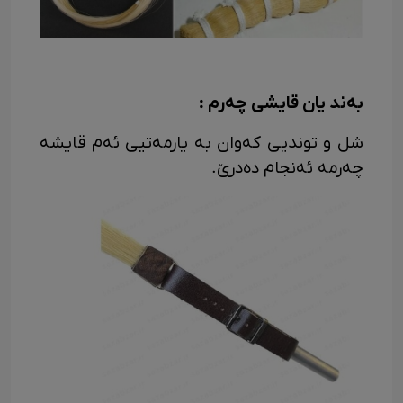
به‌ند یان قایشی چه‌رم :
شل و توندیی که‌وان به یارمه‌تیی ئه‌م قایشه
چه‌رمە ئه‌نجام ده‌درێ.