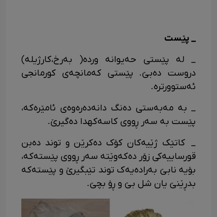
_ پێست
_ له پێستی حه‌یوانه ورده( به‌رخ،کارژیله)
دروست ده‌بێ. پێستی که‌مانچه‌ی کورمانجی
ئه‌ستوورتره.
_ به مه‌به‌ستی ده‌نگ دانه‌ده‌ره‌وه‌ی ئامێره‌که،
پێست به سه‌ر ڕووی کاسه‌کهدا ده‌گیرێ.
_ کاتێک ژێیه‌کان کۆک ده‌کرێن و توند ده‌بن
قورساییه‌کی زۆر ده‌که‌وێته سه‌ر ڕووی پێسته‌که،
بۆیه نابێ به‌راده‌یه‌ک توند تێبگیرێ و پێسته‌که
بدڕێنێ یان شل بێ و ڕۆ بچێ.