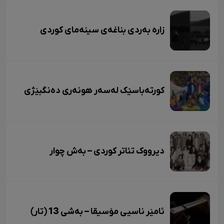
زاره بەردی بناغەی سینەمای کوردی
کورتەباسێک لەسەر هونەری دەنگبێژی
دیرووک تئاتر کوردی – بەش چوار
ئامێر ناسیی مۆسیقا – بەشی 13 (تار)