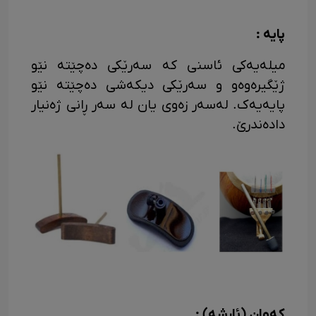
پایه :
میله‌یه‌کی ئاسنی که سه‌رێکی ده‌چێته نێو
ژێگیره‌وه‌و و سه‌رێکی دیکه‌شی ده‌چێته نێو
پایه‌یه‌ک. له‌سه‌ر زه‌وی یان له سه‌ر ڕانی ژه‌نیار
داده‌ندرێ.
که‌وان (ئارشه) :