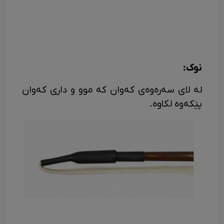
نوک:
له لای سه‌ره‌وه‌ی که‌وان که موو و داری که‌وان
پێکه‌وه لکاوه.