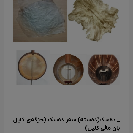
_ ده‌سک(ده‌سته)،سه‌ر ده‌سک (جێگه‌ی کلیل
یان ماڵی کلیل)