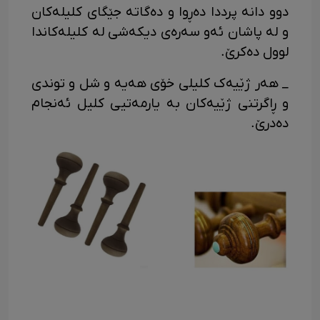
دوو دانه پرددا ده‌ڕوا و ده‌گاته جێگای کلیله‌کان
و له پاشان ئه‌و سه‌ره‌ی دیکه‌شی له کلیله‌کاندا
لوول ده‌کرێ.
_ هه‌ر ژێیه‌ک کلیلی خۆی هه‌یه و شل و توندی
و ڕاگرتنی ژێیه‌کان به یارمه‌تیی کلیل ئه‌نجام
ده‌درێ.