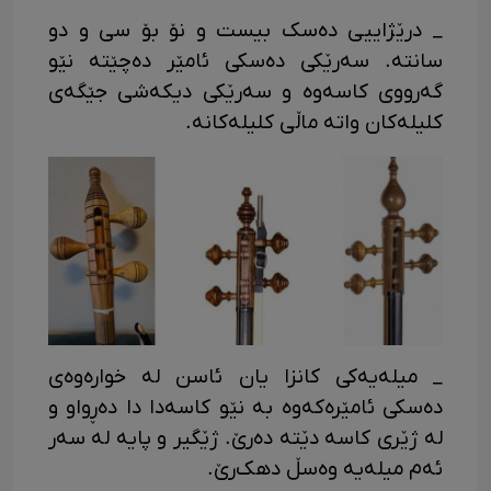
_ درێژاییی ده‌سک بیست و نۆ بۆ سی و دو
سانته. سه‌رێکی ده‌سکی ئامێر ده‌چێته‌ نێو
گه‌رووی کاسه‌وه و سه‌رێکی دیکه‌شی جێگه‌ی
کلیله‌کان واته ماڵی کلیله‌کانە.
_ میله‌یه‌کی کانزا یان ئاسن له خواره‌وه‌ی
ده‌سکی ئامێره‌که‌وه به نێو کاسه‌دا دا ده‌ڕواو و
له ژێری کاسه دێته ده‌رێ. ژێگیر و پایه له سه‌ر
ئه‌م میله‌یه وه‌سڵ دهک‌رێ.