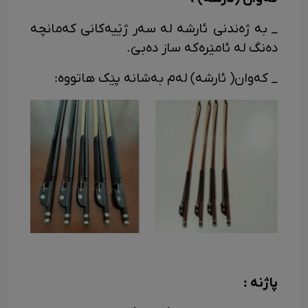
_ به ژه‌ندنی ئارشه له سه‌ر ژێیه‌کانی که‌مانچه
ده‌نگ له ئامێره‌که ساز ده‌بێ.
_ که‌وان( ئارشه) له‌م به‌شانه پێک هاتووە:
پاژنه :