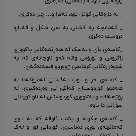
یارمه‌تیی ئارشه (که‌مان) ده‌ژه‌نرێ.
_ له داره‌کانی گوێز، توو، ئه‌فرا و... چێ ده‌کرێ.
_ که‌مانچه‌ به گشتی به سێ شکڵ و قه‌باره‌
دروست ده‌کرێ.
_کاسه‌ی پان و ته‌سک له هه‌‌رێمه‌کانی باکووری
زاگروس و تۆرۆس واته ئه‌و ناوچانه‌ی که به
شێوه‌زاره‌کانی کرمانجی ژووروو قسه‌ده‌که‌ن.
_ کاسه‌ی خڕ و تۆپ به‌گشتی له‌مرۆکه‌دا له
هه‌موو کوردوستان که‌ڵکی لێ وه‌رده‌گیرێ. له
ڕۆژهه‌ڵات و باشووری کوردوستان له ناو کوردانی
سۆرانی دا باوه.
_ کاسه‌ی چکوله و پشت ئاواڵه که به ناوی
که‌مانچه‌ی لوڕی ده‌ناسرێ. کوردانی لور و له‌ک
زیاتر کەڵکی لێوه‌رده‌گرن.