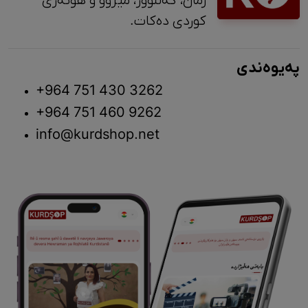
زمان، کەلتوور، مێژوو و ‎هونەری
کوردی دەکات.
پەیوەندی
+964 751 430 3262
+964 751 460 9262
info@kurdshop.net