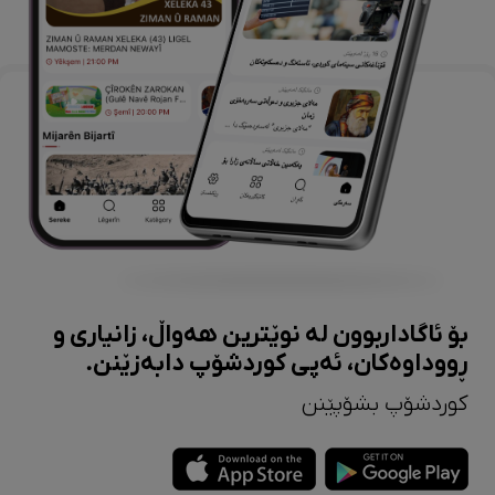
بۆ ئاگاداربوون لە نوێترین هەواڵ، زانیاری و
ڕووداوەکان، ئەپی کوردشۆپ دابەزێنن.
کوردشۆپ بشۆپێنن