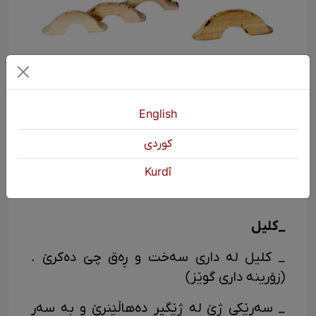
English
كوردی
Kurdî
_کلیل
_ کلیل له داری سه‌خت و ڕه‌ق چێ ده‌کرێ .
(زۆرینه داری گوێز)
_ سه‌رێکی ژێ له ژێگیر ده‌هاڵێنرێ و به سه‌ر