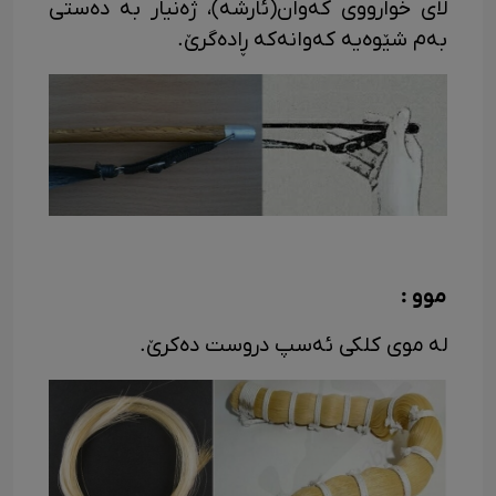
لای خوارووی که‌وان(ئارشه)، ژه‌نیار به ده‌ستی
به‌م شێوه‌یه که‌وانه‌که ڕاده‌گرێ.
موو :
له موی کلکی ئه‌سپ دروست ده‌کرێ.