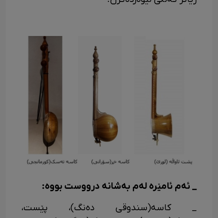
_ ئه‌م ئامێره له‌م به‌شانه درووست بووه:
_ کاسه‌(سندوقی ده‌نگ)، پێست،