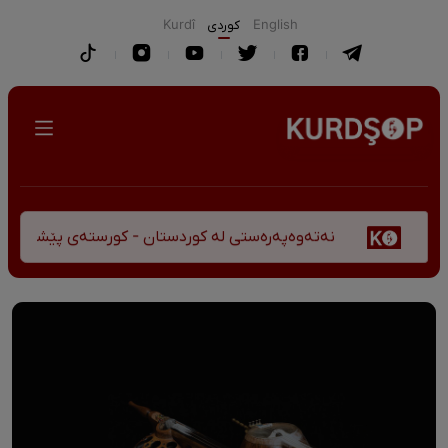
English
كوردی
Kurdî
نەتەوەپەرەستی لە کوردستان - کورستەی پێشڤەچوونی مێژوو