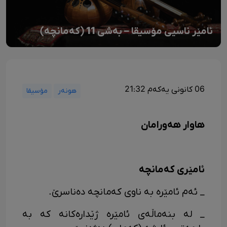
ئامێر ناسیی مۆسیقا – بەشی 11 (کەمانچە)
06 کانونی یەکەم 21:32
هونەر
مۆسیقا
هاوار هەورامان
ئامێری که‌مانچه
_ ئه‌م ئامێره به ناوی که‌مانچه ده‌ناسرێ.
_ له بنه‌ماڵه‌ی ئامێره ژێداره‌کانه که به