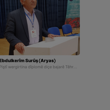
Ebdulkerîm Surûş (Aryas)
Piştî wergirtina dîplomê diçe bajarê Têhranê û li Zanîngeha Tehranê lîsansê distîne. Paşê dibe mamosta diçe nava karê perwerdehiyê, û piştî 15 sal karê perwerdehiyê bi yekcarî ji Wezareta Perwerdehî diqete û diçe Saziya Radyo û Televîziyona dewletî ya bajarê Mehabadê û li wir dişixule.