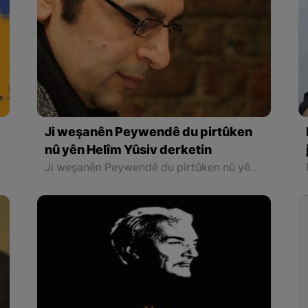
Ji weşanên Peywendê du pirtûken
nû yên Helîm Yûsiv derketin
Ji weşanên Peywendê du pirtûken nû yên Helîm Yûsivî derketin. Agirê Ku Bi Mala Me Ketîye, ev pirtûk ji nivîs û gotarên Helîm Yûsiv pêk tê.