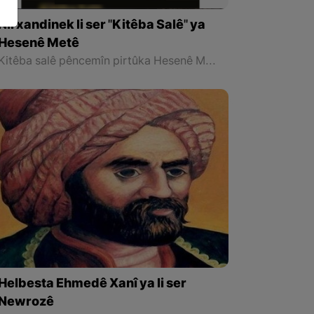
Nirxandinek li ser ''Kitêba Salê'' ya
Hesenê Metê
Kitêba salê pêncemîn pirtûka Hesenê Metê ya çîrokan e ji 13 pirtûkan pêk tê. Ez ê li ser hemî çîrokan nesekinim, tenê ez ê behsa çîrokên ku tesir li ser min kirine û kêfa min ji wan re hatiye bikim û bi çend gotinan şîroveyên xwe bi we re parve bikim.
Helbesta Ehmedê Xanî ya li ser
Newrozê