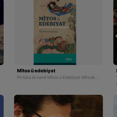
Mîtos û edebiyat
Pirtûka bi navê Mîtos û Edebîyat Mîtosên Kurdo-Îranî di Edebiyata Kurdî, bi edîtorîya Dr. Shahab Valî û Dr. Kenanê Nado (Subaşi) ji weşanxaneya Nûbiharê derket.