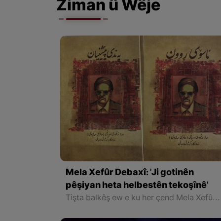
Ziman û Wêje
Mela Xefûr Debaxî: 'Ji gotinên
pêşiyan heta helbestên tekoşînê'
Tişta balkêş ew e ku her çend Mela Xefûr kor bû jî, pênaseyên wî yên li ser xwezayê û li ser jinan pir rast in. Gotinên wî temamî nû û helbestî ne û di helbestên wî de teqlîd kêm e. Beşek din ji helbestên Mela Xefûr helbestên berxwedana li dijî zordestiyê ne û atmosfereke siyasî serdest e û rewşa nebaş a siyasî ya Kurdistanê nîşan dide.