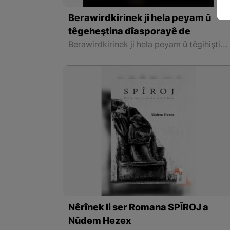
Berawirdkirinek ji hela peyam û
têgeheştina dîasporayê de
Berawirdkirinek ji hela peyam û têgihiştina dîasporayê ve romana ‘’Santîago De Compastella’’ ya Ferhad Pîrbal û Parîsabad’’ a Fewaz Husên
Nêrînek li ser Romana SPÎROJ a
Nûdem Hezex