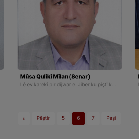
Mûsa Qulîkî Mîlan (Senar)
Lê ev karekî pir dijwar e. Jiber ku piştî kutakirina pêncî salê temen, taze ez têdigihîjim ku jiyan çi ye? Divê ez çawa bijîm? Ji aliyekî din ra eger min karekî baş û berbiçav kiribe, divê ew kar bixwe bikarbe min bide nasandin.
«
Pêştir
5
6
7
Paşî