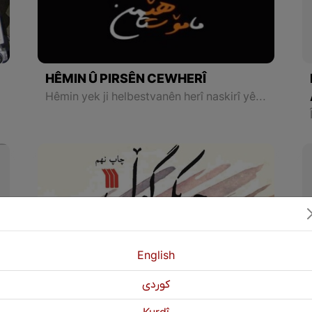
HÊMIN Û PIRSÊN CEWHERÎ
Hêmin yek ji helbestvanên herî naskirî yên Kurd ên sedsaliya 21ê ye ku piştî mirina wî gelek behsa wî hatiye kirin û giringî pê hatiye dan.
bû.
English
كوردی