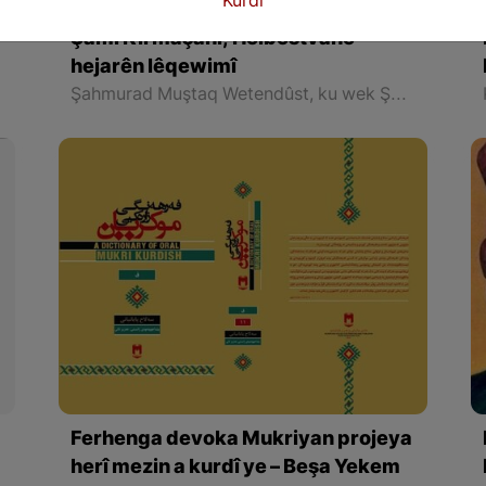
Kurdî
Şamî Kirmaşanî; Helbestvanê
hejarên lêqewimî
Şahmurad Muştaq Wetendûst, ku wek Şamî Kirmaşanî tê nas kirin, yek ji diyartirîn helbestvanên hevçerx ê Kirmaşanê ye û yek ji wan kesan e ku bo cara yekemîn di sedsala bîstem de li navçeya Kirmaşan bi zaravê kelhorî yê kurdî helbest nivîsiye
Ferhenga devoka Mukriyan projeya
herî mezin a kurdî ye – Beşa Yekem