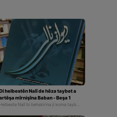
Di helbestên Nalî de hêza taybet a
artêşa mîrnişîna Baban - Beşa 1
Helbesta Nalî bi behskirina ji koma taybet a bi navê " Xassa " dest pê dike. Di dîroka hêzên çekdar de, bi taybetî di Împaratoriyên Osmanî û Sefewî de , her yekîneyeke artêşê navê xwe hebû. Têgeha "Xassa", ku pêşgira "Xulam" jî pêre bûye destpêkê di nava saziyên Sefewiyan de derketiye