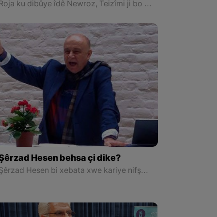
Roja ku dibûye îdê Newroz, Teizîmi ji bo dema dilefrûz
Şêrzad Hesen behsa çi dike?
Şêrzad Hesen bi xebata xwe kariye nifşa nû ya xwîner û nivîskarên kurd li gel edebiyata gelên din bide nasîn