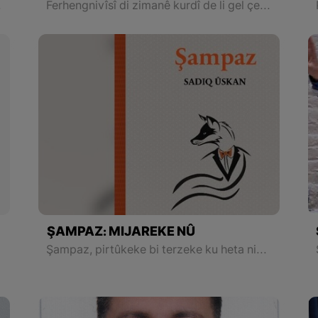
rîna berfê temaşe dike
Ferhengnivîsî di zimanê kurdî de li gel çend navên mezin dest pê dike: Şêx Mihemedê Xal, Hejar Mukriyanî, Ebdulrehman Zebîhî, Gîw Mukriyanî û hwd. Helbet girîngiya karê her yek ji van nivîseran ji hev cuda ye
ŞAMPAZ: MIJAREKE NÛ
Şampaz, pirtûkeke bi terzeke ku heta niha di edebîyata Kurdî de bi vê terzê nehatîye nivîsîn e. (yan jî min heta niha nedîtîye û nexwandîye.)