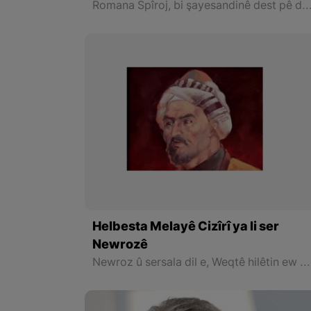
Romana Spîroj, bi şayesandinê dest pê dike, şayesandineke ewqasî nerm û nostaljike ku xwîner xwe li ber pencere dibine û li ba
Helbesta Melayê Cizîrî ya li ser
Newrozê
Newroz û sersala dil e, Weqtê hilêtin ew sîrac