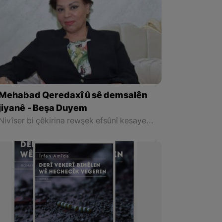
Mehabad Qeredaxî û sê demsalên
jiyanê - Beşa Duyem
Nivîser bi çêkirina rewşek efsûnî kesayetiyek behs kiriye ku, nûnera jinan e. Jineke ku wê bi şûr ji derbasbûyî veqetandiye û li ronahiyê di dema niha ya gerstêrkek din de tevdigere.