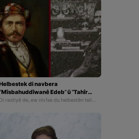
Helbestek di navbera
"Mîsbahuddîwanê Edeb" û "Tahîr
Beg ê Caf" de
Di rastiyê de, ew nivîse du helbestên telihev in, sedema wê jî ev e ku her du helbest li ser wezna (Hewa) " Faîlatun faîlatun faîlatun falîlun" hatine nivîsîn. Dawiya her du helbestan bi "ewe" bidawî dibe. Lê ya rastî eger heye ku peywendiya di navbera Tahîr Beg û Mîsbauddîwan de ku Marif Xeznedar behsa wan dike, ew helbest bi hevdu re guhertibin û eger heye ku Mîsbah ew helbest bo Tahîr Beg nivîsandibe.