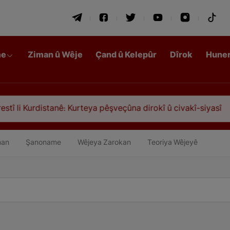
me
Ziman û Wêje
Çand û Kelepûr
Dîrok
Hune
: Kurteya pêşveçûna dirokî û civakî-siyasî
Qasim
an
Şanoname
Wêjeya Zarokan
Teoriya Wêjeyê