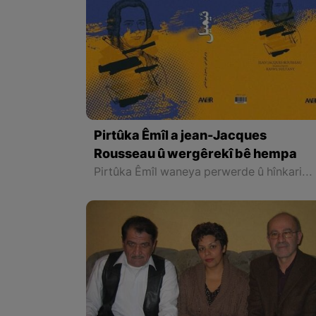
Pirtûka Êmîl a jean-Jacques
Rousseau û wergêrekî bê hempa
Pirtûka Êmîl waneya perwerde û hînkariya mirov e û ev heyama çend sedsalan e ku di hemû zanîngehên cîhanê de weke wane dê hînkirin. Rê û cihên taybet û ecêb bo perwerdehiya zarok û di her dem ê de guheriye û heta serdema mezinbûnê tê de ye.