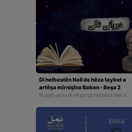
Di helbestên Nalî de hêza taybet a
artêşa mîrnişîna Baban - Beşa 2
Bi giştî ya ku di vê parçe helbesta Nalî de me bidest xistiye eva ye ku: Nalî behskirina bihêz û mezinahî û rêk û pêkiya artêşa Kurdên Baban dike. Wan dibe heta asta herî serê ya serkeftinê û bi bihaya dilxweşî û paqijbûna nefsa xelkê nîştiman û naskerên nasnameya nû ya wan dizane û di di xizmeta neteweya xwe de mîna diyardeyeke nû cih guherînê digel devok û ol û efsaneyên wan dike û carek din wan çêdike û wateyê dide bi wan û di vê rêyê de çîroka efsaneyî û xwenîşandaniya nîştimana xwe dadirêje