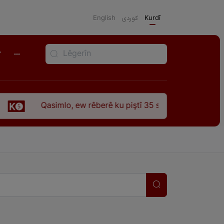
English
كوردی
Kurdî
r
lo, ew rêberê ku piştî 35 sal ji şehîdbûna wî hê jî rêbaza wî h