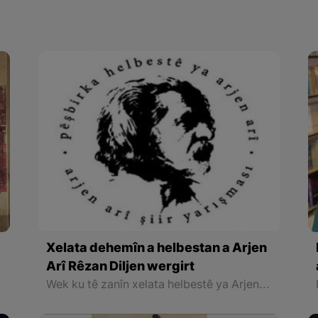
Xelata dehemîn a helbestan a Arjen
Arî Rêzan Diljen wergirt
Wek ku tê zanîn xelata helbestê ya Arjen Arî hersal di 15ê Gulanê di roja Cejna Zimanê Kurdî de tê diyarkirin û îsal jî Rêzan Diljenê ciwan bi dosyaya xwe ya bi navê ‘ Deftera Qetayî’ hêjayî ve xelatê hate dîtin.