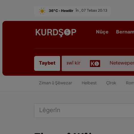
36°C - Hewlêr
În , 07 Tebax 20:13
Nûçe
Berna
fyanî” koça dawî kir
Neteweperestî li Kurdistanê
Taybet
Ziman û Şêwezar
Helbest
Çîrok
Rom