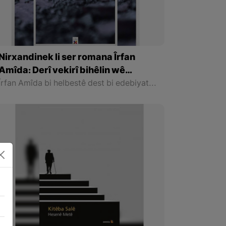
Nirxandinek li ser romana Îrfan
Amîda: Derî vekirî bihêlin wê
hechecîk vegerin
Îrfan Amîda bi helbestê dest bi edebiyatê kir paşê bi lêkolîn û wergeran dewam kir niha ji bi romanê di vê rêwitîya xwe ya edebîyatê de dimeşe. Derî Vekirî Bihêlin Wê Hechecîk Vegerin romana sêyem a Amîda ye