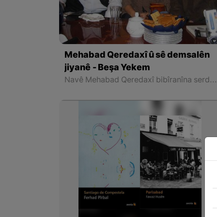
Mehabad Qeredaxî û sê demsalên
jiyanê - Beşa Yekem
Navê Mehabad Qeredaxî bibîranîna serdemekê ye ku nifşên me di zanîngehan de “Çiya cihê genmeşiyan” dixwandin û di vê şiyana dem û afirandina wêne û gotinên cuda de ev bi dana berhev li gel zilamên helbestvan ên Kurd dilxweş di