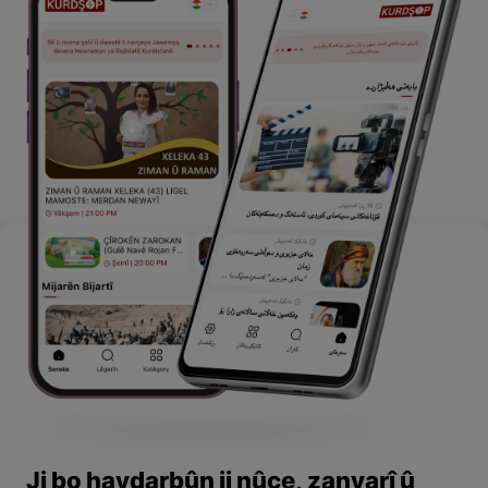
Ji bo haydarbûn ji nûçe, zanyarî û