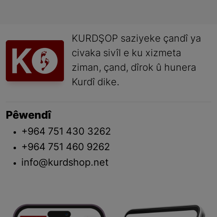
KURDŞOP saziyeke çandî ya
civaka sivîl e ku xizmeta
ziman, çand, dîrok û hunera
Kurdî dike.
Pêwendî
+964 751 430 3262
+964 751 460 9262
info@kurdshop.net