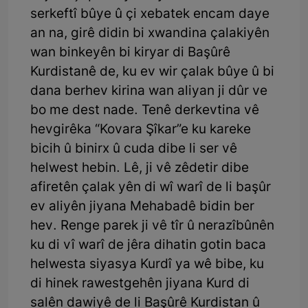
serkeftî bûye û çi xebatek encam daye
an na, girê didin bi xwandina çalakiyên
wan binkeyên bi kiryar di Başûrê
Kurdistanê de, ku ev wir çalak bûye û bi
dana berhev kirina wan aliyan ji dûr ve
bo me dest nade. Tenê derkevtina vê
hevgirêka “Kovara Şîkar”e ku kareke
bicih û binirx û cuda dibe li ser vê
helwest hebin. Lê, ji vê zêdetir dibe
afiretên çalak yên di wî warî de li başûr
ev aliyên jiyana Mehabadê bidin ber
hev. Renge parek ji vê tîr û nerazîbûnên
ku di vî warî de jêra dihatin gotin baca
helwesta siyasya Kurdî ya wê bibe, ku
di hinek rawestgehên jiyana Kurd di
salên dawiyê de li Başûrê Kurdistan û