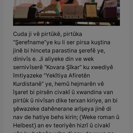
Cuda ji vê pirtûkê, pirtûka
“Şerefname”ye ku li ser pirsa kuştina
jinê bi hinceta parastina şerefê ye,
dinivîs e. Ji aliyeke din ve wek
sernivîserê “Kovara Şîkar” ku xwediyê
îmtiyazeke “Yekîtiya Afiretên
Kurdistanê” ye, hemû hejmarên vê
îşaret bi pirsên civakî û xwandina van
pirtûk û nivîsan dike terxan kiriye, an bi
şêwazeke dahênerane arîşeya jinê di
nav de hatiye behs kirin; (Weke roman û
Helbest) an ev teoriyên hizrî û civakî