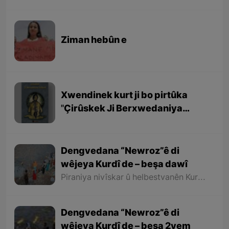
Ziman hebûn e
Xwendinek kurt ji bo pirtûka
''Çirûskek Ji Berxwedaniya
Kobaniyê''
Dengvedana “Newroz”ê di
wêjeya Kurdî de – beşa dawî
Piraniya nivîskar û helbestvanên Kurd di helbest û deqên xwe de behsa Newrozê kirine ku ji ber nebûna derfetê em ê tenê îşareyê bi çend mînak ji helbestên wan bikin. Di dawiyê de ez dixwazim bibêjim ku helbestvanên wek “Muxlîs, Ewnî, Hejar, Zarî, Elî Heseniyanî, Jîla Huseynî, Mihemed Salih Dîlan, Esîrî, Nasir Axabira, Celal Melekşa, Şêrko Bêkes û Ebdulah Paşêw” û hwd, di çend helbestên xwe de behsa Newrozê kirine û bal kişandine ser Kurdistanîbûna Newrozê.
Dengvedana “Newroz”ê di
wêjeya Kurdî de – beşa 2yem