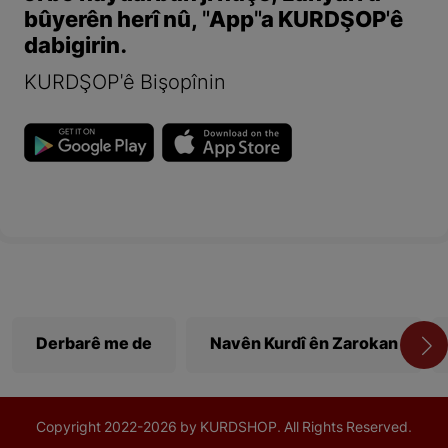
bûyerên herî nû, "App"a KURDŞOP'ê
dabigirin.
KURDŞOP'ê Bişopînin
Derbarê me de
Navên Kurdî ên Zarokan
Copyright
2022-
2026 by KURDSHOP. All Rights Reserved.