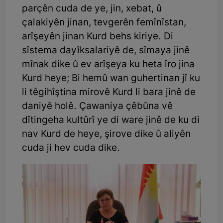
parçên cuda de ye, jin, xebat, û
çalakiyên jinan, tevgerên femînîstan,
arîşeyên jinan Kurd behs kiriye. Di
sîstema dayîksalariyê de, sîmaya jinê
mînak dike û ev arîşeya ku heta îro jina
Kurd heye; Bi hemû wan guhertinan jî ku
li têgihîştina mirovê Kurd li bara jinê de
daniyê holê. Çawaniya çêbûna vê
dîtingeha kultûrî ye di ware jinê de ku di
nav Kurd de heye, şirove dike û aliyên
cuda ji hev cuda dike.