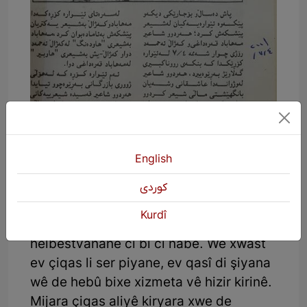
English
Xuya ye destnîşankirina xwe ji bo ber bi
pêşvebirina hizreke wiha, hem aliyê
كوردی
kiryar ve daxwazkar û hem aliyê lêkolîn
Kurdî
û heta bi helwest û hest û dîtingeha
helbestvanane cî bi cî nabe. Wê xwast
ev çiqas li ser piyane, ev qasî di şiyana
wê de hebû bixe xizmeta vê hizir kirinê.
Mijara çiqas aliyê kiryara xwe de