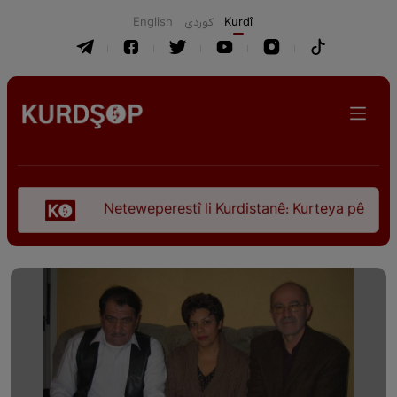
English
كوردی
Kurdî
Neteweperestî li Kurdistanê: Kurteya pêşveçûna dirokî