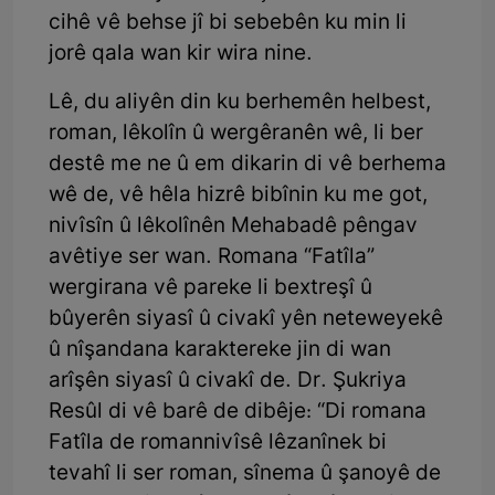
cihê vê behse jî bi sebebên ku min li
jorê qala wan kir wira nine.
Lê, du aliyên din ku berhemên helbest,
roman, lêkolîn û wergêranên wê, li ber
destê me ne û em dikarin di vê berhema
wê de, vê hêla hizrê bibînin ku me got,
nivîsîn û lêkolînên Mehabadê pêngav
avêtiye ser wan. Romana “Fatîla”
wergirana vê pareke li bextreşî û
bûyerên siyasî û civakî yên neteweyekê
û nîşandana karaktereke jin di wan
arîşên siyasî û civakî de. Dr. Şukriya
Resûl di vê barê de dibêje: “Di romana
Fatîla de romannivîsê lêzanînek bi
tevahî li ser roman, sînema û şanoyê de