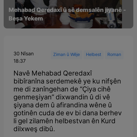
Mehabad Qeredaxî û sê demsalên jiyanê -
Beşa Yekem
30 Nîsan
Ziman û Wêje
Helbest
Roman
18:37
Navê Mehabad Qeredaxî
bibîranîna serdemekê ye ku nifşên
me di zanîngehan de “Çiya cihê
genmeşiyan” dixwandin û di vê
şiyana dem û afirandina wêne û
gotinên cuda de ev bi dana berhev
li gel zilamên helbestvan ên Kurd
dilxweş dibû.