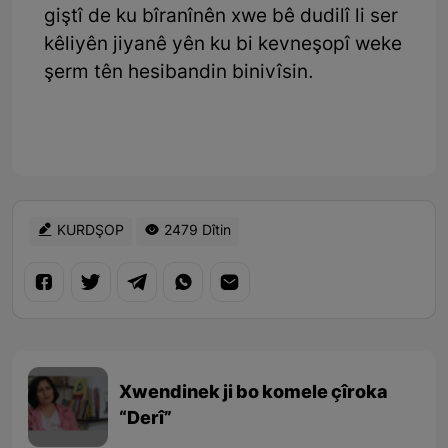
giştî de ku bîranînên xwe bê dudilî li ser
kêliyên jiyanê yên ku bi kevneşopî weke
şerm tên hesibandin binivîsin.
KURDŞOP
2479 Dîtin
Xwendinek ji bo komele çîroka
“Derî”