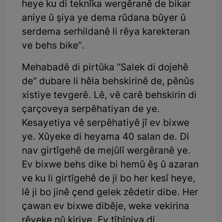
heye ku di teknîka wergêranê de bikar
aniye û şiya ye dema rûdana bûyer û
serdema serhildanê li rêya karekteran
ve behs bike”.
Mehabadê di pirtûka “Salek di dojehê
de” dubare li hêla behskirinê de, pênûs
xistiye tevgerê. Lê, vê carê behskirin di
çarçoveya serpêhatiyan de ye.
Kesayetiya vê serpêhatiyê jî ev bixwe
ye. Xûyeke di heyama 40 salan de. Di
nav girtîgehê de mejûlî wergêranê ye.
Ev bixwe behs dike bi hemû êş û azaran
ve ku li girtîgehê de ji bo her kesî heye,
lê ji bo jinê çend gelek zêdetir dibe. Her
çawan ev bixwe dibêje, weke vekirina
rêyeke nû kiriye. Ev tîbîniya di