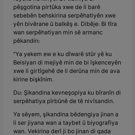
pêşgotina pirtûka xwe de li barê
sebebên behskirina serpêhatiyên xwe
yên bivêrane û balkêş e. Dibêje: Bi tîra
wan serpêhatiyan min sê armanc
pêkandin:
“Ya yekem ew e ku dîwarê stûr yê ku
Beisiyan di mejiyê min de bi îşkenceyên
xwe li girtîgehê de li derûna min de ava
kirine bişkînim.
Du: Şikandina kevneşopiya ku bîranîn di
serpêhatiya pîrbûnê de tê nivîsandin.
Ya sêyem, şikandina bêdengiya jinan a
li ser jiyana wan a taybet û biyografiya
wan. Vekirina derî ji bo jinan di qada