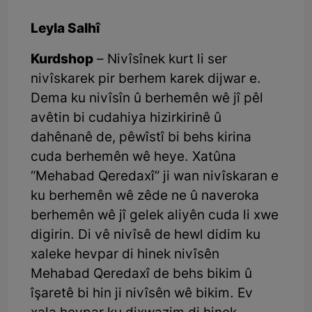
Leyla Salhî
Kurdshop
– Nivîsînek kurt li ser
nivîskarek pir berhem karek dijwar e.
Dema ku nivîsîn û berhemên wê jî pêl
avêtin bi cudahiya hizirkirinê û
dahênanê de, pêwîstî bi behs kirina
cuda berhemên wê heye. Xatûna
“Mehabad Qeredaxî” ji wan nivîskaran e
ku berhemên wê zêde ne û naveroka
berhemên wê jî gelek aliyên cuda li xwe
digirin. Di vê nivîsê de hewl didim ku
xaleke hevpar di hinek nivîsên
Mehabad Qeredaxî de behs bikim û
îşaretê bi hin ji nivîsên wê bikim. Ev