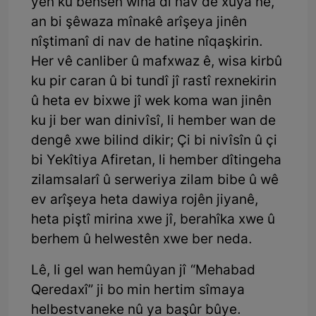
yên ku behsên wiha di nav de xuya ne,
an bi şêwaza mînakê arîşeya jinên
nîştimanî di nav de hatine nîqaşkirin.
Her vê canliber û mafxwaz ê, wisa kirbû
ku pir caran û bi tundî jî rastî rexnekirin
û heta ev bixwe jî wek koma wan jinên
ku ji ber wan dinivîsî, li hember wan de
dengê xwe bilind dikir; Çi bi nivîsîn û çi
bi Yekîtiya Afiretan, li hember dîtingeha
zilamsalarî û serweriya zilam bibe û wê
ev arîşeya heta dawiya rojên jiyanê,
heta piştî mirina xwe jî, berahîka xwe û
berhem û helwestên xwe ber neda.
Lê, li gel wan hemûyan jî “Mehabad
Qeredaxî” ji bo min hertim sîmaya
helbestvaneke nû ya başûr bûye.