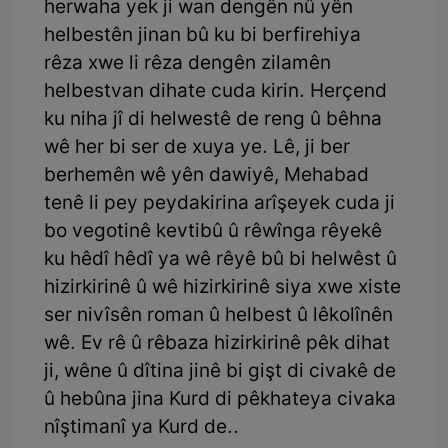
herwaha yek ji wan dengên nû yên
helbestên jinan bû ku bi berfirehiya
rêza xwe li rêza dengên zilamên
helbestvan dihate cuda kirin. Herçend
ku niha jî di helwestê de reng û bêhna
wê her bi ser de xuya ye. Lê, ji ber
berhemên wê yên dawiyê, Mehabad
tenê li pey peydakirina arîşeyek cuda ji
bo vegotinê kevtibû û rêwînga rêyekê
ku hêdî hêdî ya wê rêyê bû bi helwêst û
hizirkirinê û wê hizirkirinê siya xwe xiste
ser nivîsên roman û helbest û lêkolînên
wê. Ev rê û rêbaza hizirkirinê pêk dihat
ji, wêne û dîtina jinê bi gişt di civakê de
û hebûna jina Kurd di pêkhateya civaka
nîştimanî ya Kurd de..