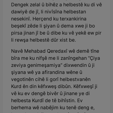
Dengek zelal û bihêz a helbestê ku di vê
dawiyê de jî, li nivîsîna helbestan
nesekinî. Herçend ku terxankirina
beşekî zêde li şiyan û dema xwe ji bo
pirsa jinan jî be û dibe ku vê yekê ew pir
li rewşa helbestê dûr xist be.
Navê Mehabad Qeredaxî wê demê tîne
bîra me ku nifşê me li zanîngehan “Çiya
zeviya genimeşamiya” dixwendin û ji
şiyana wê ya afirandina wêne û
vegotinên cihê li gorî helbestvanên
Kurd ên din kêfxweş dibûn. Kêfxweşî ji
vê ku ev dengê bivêr û jinane ye di
helbesta Kurdî de tê bihîstin. Ev
berhema wê nabêjim ku tenê deng e,