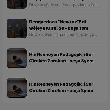
Di vê beşê de em ê dengvedana zêdetir a Newrozê di helbest û deqên Kurdî de rabixine ber çavan. Herwisa pêwîst e em îşare bi wê yekê jî bikin ku tevî wê ku em di vê gotarê de dengvedana “Newroz”ê di edebiyata Kurdî de dibînin, em ê hin nivîskar û helbestvanên xwe binêrin ku mixabin navê hin ji wan hatiye jibîrkirin.
Dengvedana “Newroz”ê di
wêjeya Kurdî de – beşa 1em
Newroz wek cejna nûbûn û azadiyê di wêjeya Kurdî de û li cem helbestvan û nivîskarên Kurd, hertim girîngiya xwe hebûye. Helbestvan û nivîskarên Kurd di helbest û nivîsên xwe de Newroz wek bedewiyek, dergeheke azadiyê û sembola rizgariya netewî bi kar anîne. Ev mijare jî vedigere bo girêdana înkarkirî ya Kurd û Kurdistanê bi Newrozê re.
Hin Rexneyên Pedagojîk li Ser
Çîrokên Zarokan – beşa 3yem
Hin Rexneyên Pedagojîk li Ser
Çîrokên Zarokan – beşa 2yem