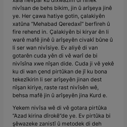
xala hevpar ku dixwazim di hinek
nivîsan de behs bikim, jin û arîşeya jinê
ye. Her çawa hatiye gotin, çalakiyên
xatûna “Mehabad Qeredaxî” berfireh û
fire rehend in. Çalakiyên bi kiryar ên li
warê mafê jinê û arîşeyên civakî bûne û
li ser wan nivîsiye. Ev aliyê di van
gotarên cuda yên di vê warî de bi
nivîsîna xwe nîşan dide. Cuda ji vê yekê
ku di wan çend pirtûkan de jî ku bona
tekezîkirin li ser arîşeyên jinan dest
nîşan kiriye, raste rast nivîsên wê,
behsa mafê jin û arîşeyên jina Kurd e.
Yekem nivîsa wê di vê gotara pirtûka
“Azad kirina dîrokê”de ye. Ev pirtûka bi
şêwazeke zanistî û metodek di deh