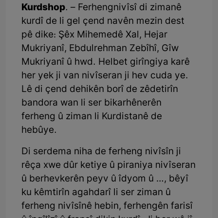
Kurdshop
. – Ferhengnivîsî di zimanê
kurdî de li gel çend navên mezin dest
pê dike: Şêx Mihemedê Xal, Hejar
Mukriyanî, Ebdulrehman Zebîhî, Gîw
Mukriyanî û hwd. Helbet girîngiya karê
her yek ji van nivîseran ji hev cuda ye.
Lê di çend dehikên borî de zêdetirîn
bandora wan li ser bikarhênerên
ferheng û ziman li Kurdistanê de
hebûye.
Di serdema niha de ferheng nivîsîn ji
rêça xwe dûr ketiye û piraniya nivîseran
û berhevkerên peyv û îdyom û …, bêyî
ku kêmtirîn agahdarî li ser ziman û
ferheng nivîsînê hebin, ferhengên farisî