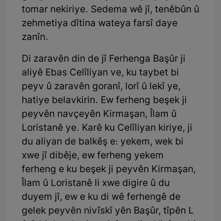
tomar nekiriye. Sedema wê jî, tenêbûn û
zehmetiya dîtina wateya farsî daye
zanîn.
Di zaravên din de jî Ferhenga Başûr ji
aliyê Ebas Celîliyan ve, ku taybet bi
peyv û zaravên goranî, lorî û lekî ye,
hatiye belavkirin. Ew ferheng beşek ji
peyvên navçeyên Kirmaşan, Îlam û
Loristanê ye. Karê ku Celîliyan kiriye, ji
du aliyan de balkêş e: yekem, wek bi
xwe jî dibêje, ew ferheng yekem
ferheng e ku beşek ji peyvên Kirmaşan,
Îlam û Loristanê li xwe digire û du
duyem jî, ew e ku di wê ferhengê de
gelek peyvên nivîskî yên Başûr, tîpên L