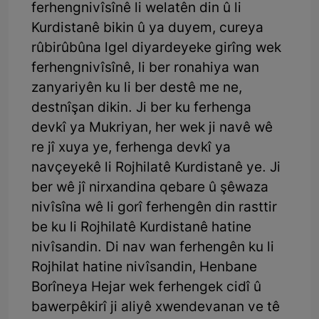
ferhengnivîsînê li welatên din û li
Kurdistanê bikin û ya duyem, cureya
rûbirûbûna lgel diyardeyeke girîng wek
ferhengnivîsînê, li ber ronahiya wan
zanyariyên ku li ber destê me ne,
destnîşan dikin. Ji ber ku ferhenga
devkî ya Mukriyan, her wek ji navê wê
re jî xuya ye, ferhenga devkî ya
navçeyekê li Rojhilatê Kurdistanê ye. Ji
ber wê jî nirxandina qebare û şêwaza
nivîsîna wê li gorî ferhengên din rasttir
be ku li Rojhilatê Kurdistanê hatine
nivîsandin. Di nav wan ferhengên ku li
Rojhilat hatine nivîsandin, Henbane
Borîneya Hejar wek ferhengek cidî û
bawerpêkirî ji aliyê xwendevanan ve tê