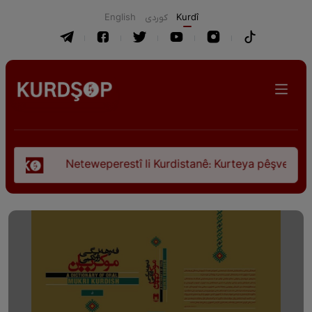
English
كوردی
Kurdî
Neteweperestî li Kurdistanê: Kurteya pêşveçûna dirokî û 