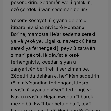
pesendkirin. Sedemên wê jî gelek in,
ezê çendek ji wan sedeman bêjim:
Yekem: Kesayetî û şiyana qelem û
îtibara nivîsîna nivîserê Henbane
Borîne, mamosta Hejar sedema serekî
ya vê yekê ye. Ligel ku naverok û hêza
serekî ya ferhengekî ji peyv û zaravên
zimanî pêk tê, lê pêwîst e kesê
ferhengnivîs, xwedan şiyan û
zanyariyên berfireh li ser ziman be.
Zêdetirî du dehkan e, herî kêm sadetirîn
rêka nivîsandina ferhengan, îtibara
nivîsîn û şiyana nivîserê ferhengê ye.
Nav û nivîsîna Hejar, xwedan îtibarek
mezin bû. Ew îtibar heta niha jî, tevlî