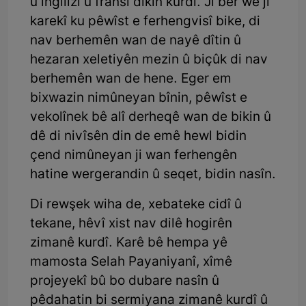
û îngîlîzî û fransî dikin kurdî. Ji ber wê jî
karekî ku pêwîst e ferhengvisî bike, di
nav berhemên wan de nayê dîtin û
hezaran xeletiyên mezin û biçûk di nav
berhemên wan de hene. Eger em
bixwazin nimûneyan bînin, pêwîst e
vekolînek bê alî derheqê wan de bikin û
dê di nivîsên din de emê hewl bidin
çend nimûneyan ji wan ferhengên
hatine wergerandin û seqet, bidin nasîn.
Di rewşek wiha de, xebateke cidî û
tekane, hêvî xist nav dilê hogirên
zimanê kurdî. Karê bê hempa yê
mamosta Selah Payaniyanî, xîmê
projeyekî bû bo dubare nasîn û
pêdahatin bi sermiyana zimanê kurdî û