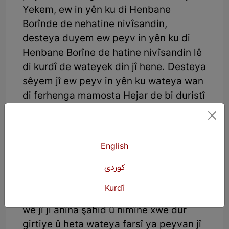
Yekem, ew in yên ku di Henbane
Borînde de nehatine nivîsandin,
desteya duyem ew peyv in yên ku di
Henbane Borîne de hatine nivîsandin lê
di kurdî de wateyek din jî hene. Desteya
sêyem jî ew peyv in yên ku wateya wan
di ferhenga mamosta Hejar de bi duristî
nehatine gotin. Ev rêç û şêwaz, ji aliyê
Gerdîglanî û Nahîdî ve jî hatiye
peyrewkirin. Ferqa wan ew e ku wan
English
kêmtir berê xwe dane desteya sêyem
ya peyvên ku Hesenzade behs kiriye.
كوردی
Peyvên Hesenzade, piraniya wan
Kurdî
peyvên nas in di hiş û bîra me de. Ji ber
wê jî ji anîna şahid û nimîne xwe dûr
girtiye û heta wateya farsî ya peyvan jî