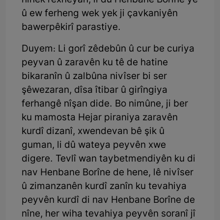
hinek rexneyan, li dû Henbane Borîne ye
û ew ferheng wek yek ji çavkaniyên
bawerpêkirî parastiye.
Duyem: Li gorî zêdebûn û cur be curiya
peyvan û zaravên ku tê de hatine
bikaranîn û zalbûna nivîser bi ser
şêwezaran, dîsa îtibar û girîngiya
ferhangê nîşan dide. Bo nimûne, ji ber
ku mamosta Hejar piraniya zaravên
kurdî dizanî, xwendevan bê şik û
guman, li dû wateya peyvên xwe
digere. Tevlî wan taybetmendiyên ku di
nav Henbane Borîne de hene, lê nivîser
û zimanzanên kurdî zanîn ku tevahiya
peyvên kurdî di nav Henbane Borîne de
nîne, her wiha tevahiya peyvên soranî jî