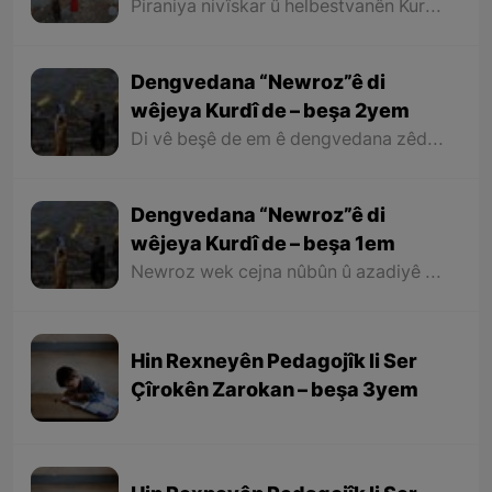
Piraniya nivîskar û helbestvanên Kurd di helbest û deqên xwe de behsa Newrozê kirine ku ji ber nebûna derfetê em ê tenê îşareyê bi çend mînak ji helbestên wan bikin. Di dawiyê de ez dixwazim bibêjim ku helbestvanên wek “Muxlîs, Ewnî, Hejar, Zarî, Elî Heseniyanî, Jîla Huseynî, Mihemed Salih Dîlan, Esîrî, Nasir Axabira, Celal Melekşa, Şêrko Bêkes û Ebdulah Paşêw” û hwd, di çend helbestên xwe de behsa Newrozê kirine û bal kişandine ser Kurdistanîbûna Newrozê.
Dengvedana “Newroz”ê di
wêjeya Kurdî de – beşa 2yem
Di vê beşê de em ê dengvedana zêdetir a Newrozê di helbest û deqên Kurdî de rabixine ber çavan. Herwisa pêwîst e em îşare bi wê yekê jî bikin ku tevî wê ku em di vê gotarê de dengvedana “Newroz”ê di edebiyata Kurdî de dibînin, em ê hin nivîskar û helbestvanên xwe binêrin ku mixabin navê hin ji wan hatiye jibîrkirin.
Dengvedana “Newroz”ê di
wêjeya Kurdî de – beşa 1em
Newroz wek cejna nûbûn û azadiyê di wêjeya Kurdî de û li cem helbestvan û nivîskarên Kurd, hertim girîngiya xwe hebûye. Helbestvan û nivîskarên Kurd di helbest û nivîsên xwe de Newroz wek bedewiyek, dergeheke azadiyê û sembola rizgariya netewî bi kar anîne. Ev mijare jî vedigere bo girêdana înkarkirî ya Kurd û Kurdistanê bi Newrozê re.
Hin Rexneyên Pedagojîk li Ser
Çîrokên Zarokan – beşa 3yem