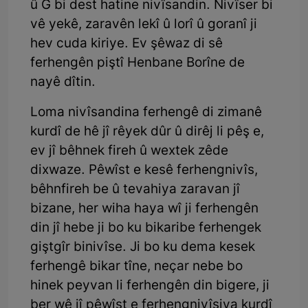
û G bi dest hatine nivîsandin. Nivîser bi
vê yekê, zaravên lekî û lorî û goranî ji
hev cuda kiriye. Ev şêwaz di sê
ferhengên piştî Henbane Borîne de
nayê dîtin.
Loma nivîsandina ferhengê di zimanê
kurdî de hê jî rêyek dûr û dirêj li pêş e,
ev jî bêhnek fireh û wextek zêde
dixwaze. Pêwîst e kesê ferhengnivîs,
bêhnfireh be û tevahiya zaravan jî
bizane, her wiha haya wî ji ferhengên
din jî hebe ji bo ku bikaribe ferhengek
giştgîr binivîse. Ji bo ku dema kesek
ferhengê bikar tîne, neçar nebe bo
hinek peyvan li ferhengên din bigere, ji
ber wê jî pêwîst e ferhengnivîsiya kurdî