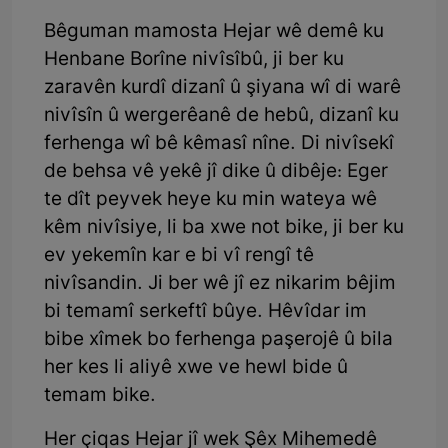
Bêguman mamosta Hejar wê demê ku
Henbane Borîne nivîsîbû, ji ber ku
zaravên kurdî dizanî û şiyana wî di warê
nivîsîn û wergerêanê de hebû, dizanî ku
ferhenga wî bê kêmasî nîne. Di nivîsekî
de behsa vê yekê jî dike û dibêje: Eger
te dît peyvek heye ku min wateya wê
kêm nivîsiye, li ba xwe not bike, ji ber ku
ev yekemîn kar e bi vî rengî tê
nivîsandin. Ji ber wê jî ez nikarim bêjim
bi temamî serkeftî bûye. Hêvîdar im
bibe xîmek bo ferhenga paşerojê û bila
her kes li aliyê xwe ve hewl bide û
temam bike.
Her çiqas Hejar jî wek Şêx Mihemedê