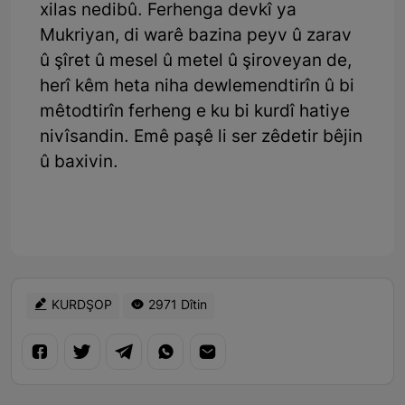
xilas nedibû. Ferhenga devkî ya
Mukriyan, di warê bazina peyv û zarav
û şîret û mesel û metel û şiroveyan de,
herî kêm heta niha dewlemendtirîn û bi
mêtodtirîn ferheng e ku bi kurdî hatiye
nivîsandin. Emê paşê li ser zêdetir bêjin
û baxivin.
KURDŞOP
2971 Dîtin