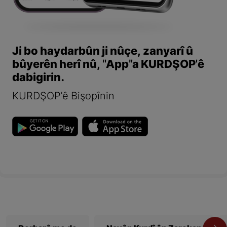
Ji bo haydarbûn ji nûçe, zanyarî û
bûyerên herî nû, "App"a KURDŞOP'ê
dabigirin.
KURDŞOP'ê Bişopînin