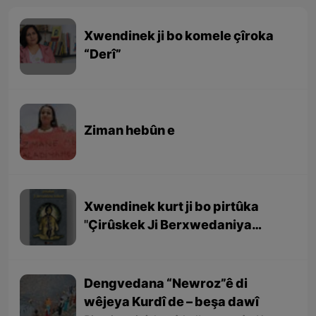
Xwendinek ji bo komele çîroka
“Derî”
Ziman hebûn e
Xwendinek kurt ji bo pirtûka
''Çirûskek Ji Berxwedaniya
Kobaniyê''
Dengvedana “Newroz”ê di
wêjeya Kurdî de – beşa dawî