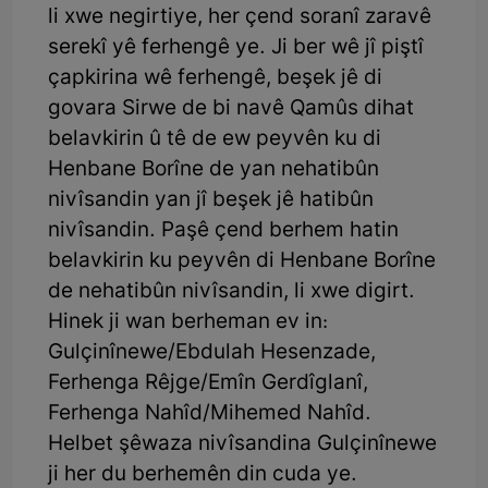
li xwe negirtiye, her çend soranî zaravê
serekî yê ferhengê ye. Ji ber wê jî piştî
çapkirina wê ferhengê, beşek jê di
govara Sirwe de bi navê Qamûs dihat
belavkirin û tê de ew peyvên ku di
Henbane Borîne de yan nehatibûn
nivîsandin yan jî beşek jê hatibûn
nivîsandin. Paşê çend berhem hatin
belavkirin ku peyvên di Henbane Borîne
de nehatibûn nivîsandin, li xwe digirt.
Hinek ji wan berheman ev in:
Gulçinînewe/Ebdulah Hesenzade,
Ferhenga Rêjge/Emîn Gerdîglanî,
Ferhenga Nahîd/Mihemed Nahîd.
Helbet şêwaza nivîsandina Gulçinînewe
ji her du berhemên din cuda ye.