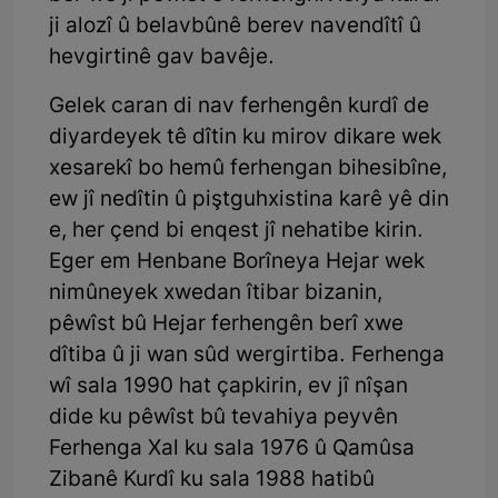
ji alozî û belavbûnê berev navendîtî û
hevgirtinê gav bavêje.
Gelek caran di nav ferhengên kurdî de
diyardeyek tê dîtin ku mirov dikare wek
xesarekî bo hemû ferhengan bihesibîne,
ew jî nedîtin û piştguhxistina karê yê din
e, her çend bi enqest jî nehatibe kirin.
Eger em Henbane Borîneya Hejar wek
nimûneyek xwedan îtibar bizanin,
pêwîst bû Hejar ferhengên berî xwe
dîtiba û ji wan sûd wergirtiba. Ferhenga
wî sala 1990 hat çapkirin, ev jî nîşan
dide ku pêwîst bû tevahiya peyvên
Ferhenga Xal ku sala 1976 û Qamûsa
Zibanê Kurdî ku sala 1988 hatibû