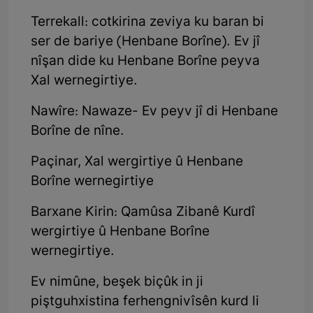
Terrekall: cotkirina zeviya ku baran bi
ser de bariye (Henbane Borîne). Ev jî
nîşan dide ku Henbane Borîne peyva
Xal wernegirtiye.
Nawîre: Nawaze- Ev peyv jî di Henbane
Borîne de nîne.
Paçinar, Xal wergirtiye û Henbane
Borîne wernegirtiye
Barxane Kirin: Qamûsa Zibanê Kurdî
wergirtiye û Henbane Borîne
wernegirtiye.
Ev nimûne, beşek biçûk in ji
piştguhxistina ferhengnivîsên kurd li