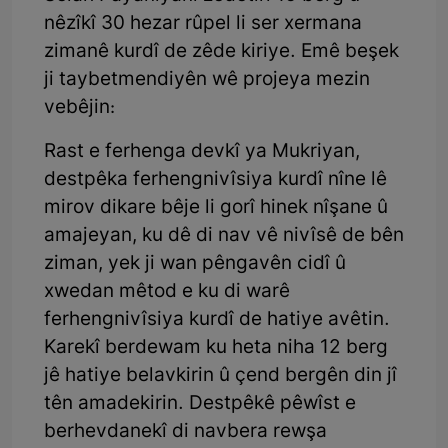
nêzîkî 30 hezar rûpel li ser xermana
zimanê kurdî de zêde kiriye. Emê beşek
ji taybetmendiyên wê projeya mezin
vebêjin:
Rast e ferhenga devkî ya Mukriyan,
destpêka ferhengnivîsiya kurdî nîne lê
mirov dikare bêje li gorî hinek nîşane û
amajeyan, ku dê di nav vê nivîsê de bên
ziman, yek ji wan pêngavên cidî û
xwedan mêtod e ku di warê
ferhengnivîsiya kurdî de hatiye avêtin.
Karekî berdewam ku heta niha 12 berg
jê hatiye belavkirin û çend bergên din jî
tên amadekirin. Destpêkê pêwîst e
berhevdanekî di navbera rewşa