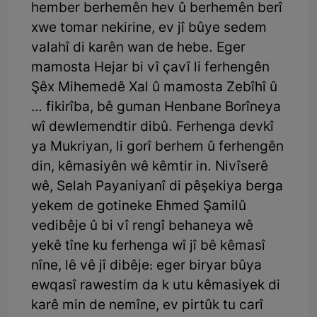
hember berhemên hev û berhemên berî
xwe tomar nekirine, ev jî bûye sedem
valahî di karên wan de hebe. Eger
mamosta Hejar bi vî çavî li ferhengên
Şêx Mihemedê Xal û mamosta Zebîhî û
… fikirîba, bê guman Henbane Borîneya
wî dewlemendtir dibû. Ferhenga devkî
ya Mukriyan, li gorî berhem û ferhengên
din, kêmasiyên wê kêmtir in. Nivîserê
wê, Selah Payaniyanî di pêşekiya berga
yekem de gotineke Ehmed Şamilû
vedibêje û bi vî rengî behaneya wê
yekê tîne ku ferhenga wî jî bê kêmasî
nîne, lê vê jî dibêje: eger biryar bûya
ewqasî rawestim da k utu kêmasiyek di
karê min de nemîne, ev pirtûk tu carî