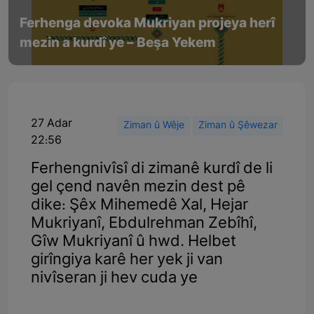
Ferhenga devoka Mukriyan projeya herî
mezin a kurdî ye – Beşa Yekem
27 Adar
Ziman û Wêje
Ziman û Şêwezar
22:56
Ferhengnivîsî di zimanê kurdî de li
gel çend navên mezin dest pê
dike: Şêx Mihemedê Xal, Hejar
Mukriyanî, Ebdulrehman Zebîhî,
Gîw Mukriyanî û hwd. Helbet
girîngiya karê her yek ji van
nivîseran ji hev cuda ye