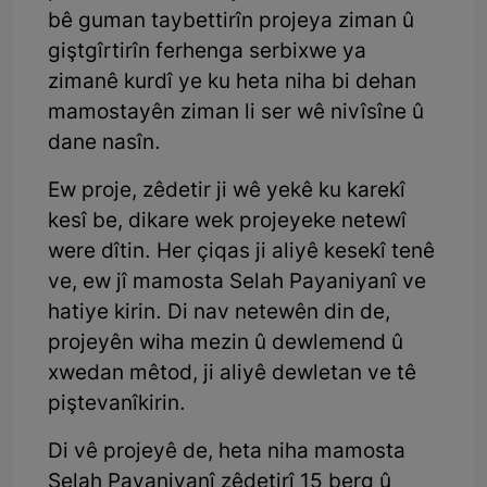
bê guman taybettirîn projeya ziman û
giştgîrtirîn ferhenga serbixwe ya
zimanê kurdî ye ku heta niha bi dehan
mamostayên ziman li ser wê nivîsîne û
dane nasîn.
Ew proje, zêdetir ji wê yekê ku karekî
kesî be, dikare wek projeyeke netewî
were dîtin. Her çiqas ji aliyê kesekî tenê
ve, ew jî mamosta Selah Payaniyanî ve
hatiye kirin. Di nav netewên din de,
projeyên wiha mezin û dewlemend û
xwedan mêtod, ji aliyê dewletan ve tê
piştevanîkirin.
Di vê projeyê de, heta niha mamosta
Selah Payaniyanî zêdetirî 15 berg û