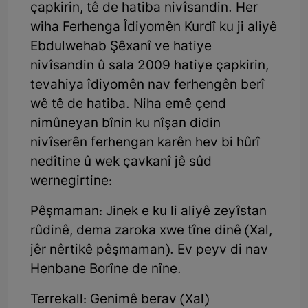
çapkirin, tê de hatiba nivîsandin. Her
wiha Ferhenga Îdiyomên Kurdî ku ji aliyê
Ebdulwehab Şêxanî ve hatiye
nivîsandin û sala 2009 hatiye çapkirin,
tevahiya îdiyomên nav ferhengên berî
wê tê de hatiba. Niha emê çend
nimûneyan bînin ku nîşan didin
nivîserên ferhengan karên hev bi hûrî
nedîtine û wek çavkanî jê sûd
wernegirtine:
Pêşmaman: Jinek e ku li aliyê zeyîstan
rûdinê, dema zaroka xwe tîne dinê (Xal,
jêr nêrtikê pêşmaman). Ev peyv di nav
Henbane Borîne de nîne.
Terrekall: Genimê berav (Xal)