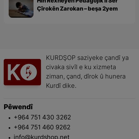
Hin Rexneyên Pedagojîk li Ser
Çîrokên Zarokan – beşa 2yem
KURDŞOP saziyeke çandî ya
civaka sivîl e ku xizmeta
ziman, çand, dîrok û hunera
Kurdî dike.
Pêwendî
+964 751 430 3262
+964 751 460 9262
info@kurdshop.net