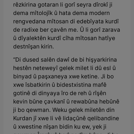
rêzkirina gotaran li gorî seyra dîrokî ji
dema mîtolojîk û hata dema modern
rengvedana mîtosan di edebîyata kurdî
de radixe ber çavên me. Û li gorî zarava
û dîyalektên kurdî cîha mîtosan hatîye
destnîşan kirin.
“Di dused salên dawî de bi hişyarkirina
hestên neteweyî gelek milet li dû esl û
binyad û paşxaneya xwe ketine. Ji bo
xwe îsbatkirin û bidestxistina mafê
gotinê di dinyaya îro de reh û rîşên
kevin bûne çavkanî û rewabûna hebûnê
ji bo qewman. Weku gelek miletên din
Kurdan jî xwe li vê lidaçûnê qelibandine
û xwestine nîşan bidin ku ew, yek ji