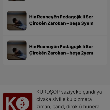
Hin Rexneyên Pedagojîk li Ser
Çîrokên Zarokan – beşa 3yem
Hin Rexneyên Pedagojîk li Ser
Çîrokên Zarokan – beşa 2yem
KURDŞOP saziyeke çandî ya
civaka sivîl e ku xizmeta
ziman, çand, dîrok û hunera