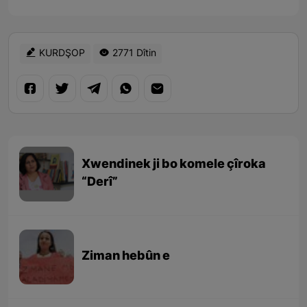
KURDŞOP
2771 Dîtin
Xwendinek ji bo komele çîroka
“Derî”
Ziman hebûn e