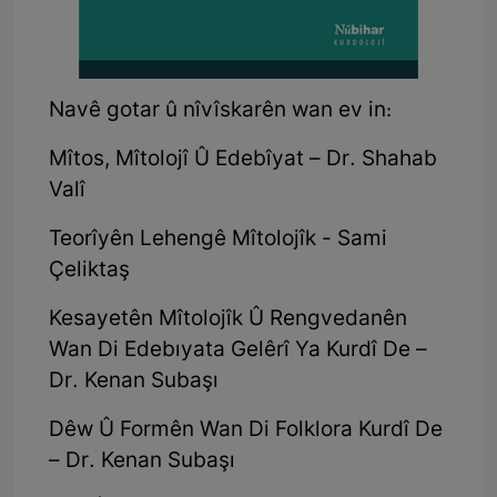
Navê gotar û nîvîskarên wan ev in:
Mîtos, Mîtolojî Û Edebîyat – Dr. Shahab
Valî
Teorîyên Lehengê Mîtolojîk - Sami
Çeliktaş
Kesayetên Mîtolojîk Û Rengvedanên
Wan Di Edebıyata Gelêrî Ya Kurdî De –
Dr. Kenan Subaşı
Dêw Û Formên Wan Di Folklora Kurdî De
– Dr. Kenan Subaşı