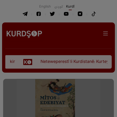
English
كوردی
Kurdî
kir
Neteweperestî li Kurdistanê: Kurteya pêşveçûn