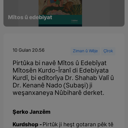
Mîtos û edebiyat
10 Gulan 20:56
Ziman û Wêje
Çîrok
Pirtûka bi navê Mîtos û Edebîyat
Mîtosên Kurdo-Îranî di Edebiyata
Kurdî, bi edîtorîya Dr. Shahab Valî û
Dr. Kenanê Nado (Subaşi) ji
weşanxaneya Nûbiharê derket.
Şerko Janzêm
Kurdshop -
Pirtûk ji heşt gotaran pêk tê