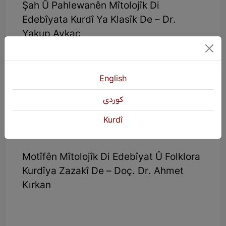
Şah Û Pahlewanên Mîtolojîk Di
Edebîyata Kurdî Ya Klasîk De – Dr.
Yakup Aykaç
Ji Mîtosê Ber Bi Logosê Çavkanîyên
Mîtolojîk Yên Helbesta Kurdî Ya Modern
English
– Dr. Mehmet Şirin Filiz
كوردی
Kesayet Û Heyberên Mîtolojîk Di
Edebîyata Goranî/Hewramî De – Dr.
Kurdî
Shahab Valî & Cumhur Ölmez
Motîfên Mîtolojîk Di Edebîyat Û Folklora
Kurdîya Zazakî De – Doç. Dr. Ahmet
Kırkan