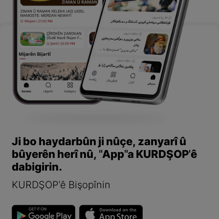
Ji bo haydarbûn ji nûçe, zanyarî û
bûyerên herî nû, "App"a KURDŞOP'ê
dabigirin.
KURDŞOP'ê Bişopînin