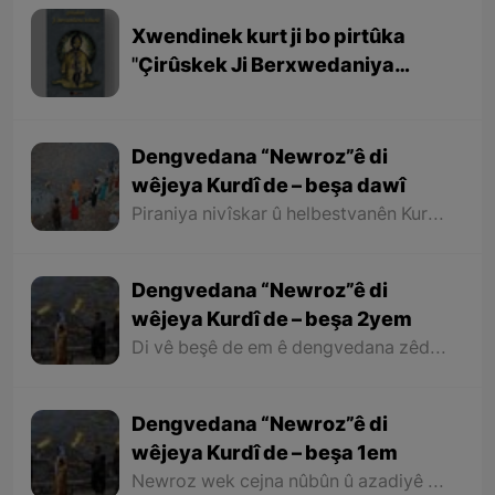
Xwendinek kurt ji bo pirtûka
''Çirûskek Ji Berxwedaniya
Kobaniyê''
Dengvedana “Newroz”ê di
wêjeya Kurdî de – beşa dawî
Piraniya nivîskar û helbestvanên Kurd di helbest û deqên xwe de behsa Newrozê kirine ku ji ber nebûna derfetê em ê tenê îşareyê bi çend mînak ji helbestên wan bikin. Di dawiyê de ez dixwazim bibêjim ku helbestvanên wek “Muxlîs, Ewnî, Hejar, Zarî, Elî Heseniyanî, Jîla Huseynî, Mihemed Salih Dîlan, Esîrî, Nasir Axabira, Celal Melekşa, Şêrko Bêkes û Ebdulah Paşêw” û hwd, di çend helbestên xwe de behsa Newrozê kirine û bal kişandine ser Kurdistanîbûna Newrozê.
Dengvedana “Newroz”ê di
wêjeya Kurdî de – beşa 2yem
Di vê beşê de em ê dengvedana zêdetir a Newrozê di helbest û deqên Kurdî de rabixine ber çavan. Herwisa pêwîst e em îşare bi wê yekê jî bikin ku tevî wê ku em di vê gotarê de dengvedana “Newroz”ê di edebiyata Kurdî de dibînin, em ê hin nivîskar û helbestvanên xwe binêrin ku mixabin navê hin ji wan hatiye jibîrkirin.
Dengvedana “Newroz”ê di
wêjeya Kurdî de – beşa 1em
Newroz wek cejna nûbûn û azadiyê di wêjeya Kurdî de û li cem helbestvan û nivîskarên Kurd, hertim girîngiya xwe hebûye. Helbestvan û nivîskarên Kurd di helbest û nivîsên xwe de Newroz wek bedewiyek, dergeheke azadiyê û sembola rizgariya netewî bi kar anîne. Ev mijare jî vedigere bo girêdana înkarkirî ya Kurd û Kurdistanê bi Newrozê re.