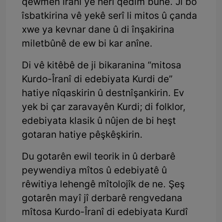
qewmen Îranî yê herî qedîm bûne. Ji bo
îsbatkirina vê yekê serî li mitos û çanda
xwe ya kevnar dane û di înşakirina
miletbûnê de ew bi kar anîne.
Di vê kitêbê de ji bikaranina “mitosa
Kurdo-Îranî di edebiyata Kurdi de”
hatiye nîqaskirin û destnîşankirin. Ev
yek bi çar zaravayên Kurdi; di folklor,
edebiyata klasik û nûjen de bi heşt
gotaran hatiye pêşkêşkirin.
Du gotarên ewil teorik in û derbarê
peywendiya mîtos û edebiyatê û
rêwitiya lehengê mîtolojîk de ne. Şeş
gotarên mayî jî derbarê rengvedana
mîtosa Kurdo-Îranî di edebiyata Kurdî