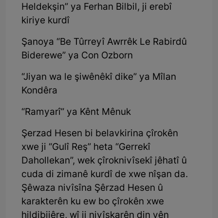
Heldekşin” ya Ferhan Bilbil, ji erebî
kiriye kurdî
Şanoya “Be Tûrreyî Awrrêk Le Rabirdû
Biderewe” ya Con Ozborn
“Jiyan wa le şiwênêkî dike” ya Mîlan
Kondêra
“Ramyarî” ya Kênt Mênuk
Şerzad Hesen bi belavkirina çîrokên
xwe ji “Gulî Reş” heta “Gerrekî
Dahollekan”, wek çîroknivîsekî jêhatî û
cuda di zimanê kurdî de xwe nîşan da.
Şêwaza nivîsîna Şêrzad Hesen û
karakterên ku ew bo çîrokên xwe
hildibijêre, wî ji nivîskarên din yên