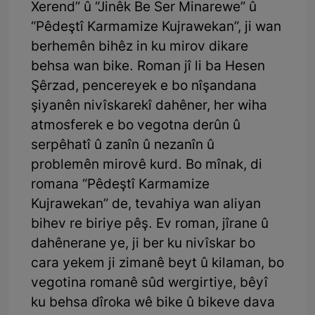
Xerend” û “Jinêk Be Ser Minarewe” û
“Pêdeştî Karmamize Kujrawekan”, ji wan
berhemên bihêz in ku mirov dikare
behsa wan bike. Roman jî li ba Hesen
Şêrzad, pencereyek e bo nîşandana
şiyanên nivîskarekî dahêner, her wiha
atmosferek e bo vegotna derûn û
serpêhatî û zanîn û nezanîn û
problemên mirovê kurd. Bo mînak, di
romana “Pêdeştî Karmamize
Kujrawekan” de, tevahiya wan aliyan
bihev re biriye pêş. Ev roman, jîrane û
dahênerane ye, ji ber ku nivîskar bo
cara yekem ji zimanê beyt û kilaman, bo
vegotina romanê sûd wergirtiye, bêyî
ku behsa dîroka wê bike û bikeve dava