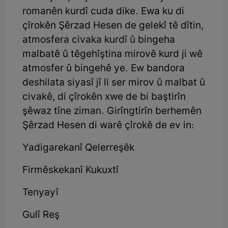
romanên kurdî cuda dike. Ewa ku di
çîrokên Şêrzad Hesen de gelekî tê dîtin,
atmosfera civaka kurdî û bingeha
malbatê û têgehîştina mirovê kurd ji wê
atmosfer û bingehê ye. Ew bandora
deshilata siyasî jî li ser mirov û malbat û
civakê, di çîrokên xwe de bi baştirîn
şêwaz tîne ziman. Girîngtirîn berhemên
Şêrzad Hesen di warê çîrokê de ev in:
Yadigarekanî Qelerreşêk
Firmêskekanî Kukuxtî
Tenyayî
Gulî Reş