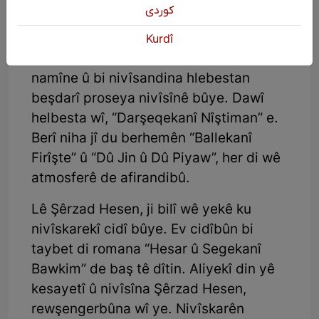
كوردی
Jinêkî Mingin
Kurdî
Şerzad Hesen di vî warî de jî sînodar
namîne û bi nivîsandina hlebestan
beşdarî proseya nivîsînê bûye. Dawî
helbesta wî, “Darşeqekanî Nîştiman” e.
Berî niha jî du berhemên “Ballekanî
Firîşte” û “Dû Jin û Dû Piyaw”, her di wê
atmosferê de afirandibû.
Lê Şêrzad Hesen, ji bilî wê yekê ku
nivîskarekî cidî bûye. Ev cidîbûn bi
taybet di romana “Hesar û Segekanî
Bawkim” de baş tê dîtin. Aliyekî din yê
kesayetî û nivîsîna Şêrzad Hesen,
rewşengerbûna wî ye. Nivîskarên