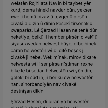
welatên Rojhilata Navîn bi taybet yên
kurd, dema hinekî navdar bûn, yekser
xwe ji hemû bizav û tevger û pirsên
civakî didizin û dibin kesekî tirsonek û
xweparêz. Lê Şêrzad Hesen ne tenê dûr
neketiye, belkû li hember pirsên civakî û
siyasî xwedan helwest bûye, dibe hinek
caran helwestên wî bi dilê beşek ji
civakê jî nebe. Wek mînak, mirov dikare
helwesta wî li ser pirsa nîştiman rexne
bike lê bi sedan helwestên wî yên din,
gelekî bi sûd in, ji ber ku ew helwestên
han, sînorbendiyên nav civakê
destnîşan dikin.
Şêrzad Hesen, di piraniya helwestên