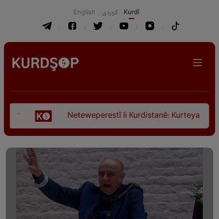
English
كوردی
Kurdî
Neteweperestî li Kurdistanê: Kurteya pêşveçûna d