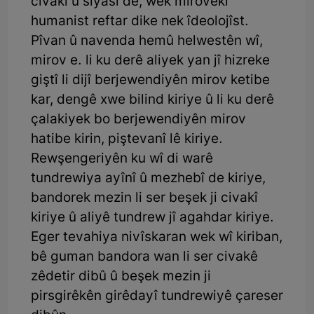
civakî û siyasî de, wek mirovekî
humanist reftar dike nek îdeolojîst.
Pîvan û navenda hemû helwestên wî,
mirov e. li ku derê aliyek yan jî hizreke
giştî li dijî berjewendiyên mirov ketibe
kar, dengê xwe bilind kiriye û li ku derê
çalakiyek bo berjewendiyên mirov
hatibe kirin, piştevanî lê kiriye.
Rewşengeriyên ku wî di warê
tundrewiya ayînî û mezhebî de kiriye,
bandorek mezin li ser beşek ji civakî
kiriye û aliyê tundrew jî agahdar kiriye.
Eger tevahiya nivîskaran wek wî kiriban,
bê guman bandora wan li ser civakê
zêdetir dibû û beşek mezin ji
pirsgirêkên girêdayî tundrewiyê çareser