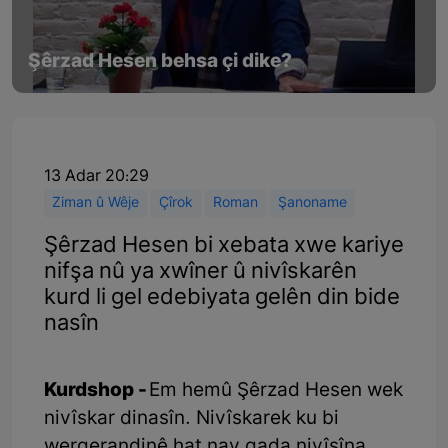
Şêrzad Hesen behsa çi dike?
13 Adar 20:29
Ziman û Wêje
Çîrok
Roman
Şanoname
Şêrzad Hesen bi xebata xwe kariye
nifşa nû ya xwîner û nivîskarên
kurd li gel edebiyata gelên din bide
nasîn
Kurdshop -
Em hemû Şêrzad Hesen wek
nivîskar dinasîn. Nivîskarek ku bi
wergerandinê hat nav qada nivîsîna