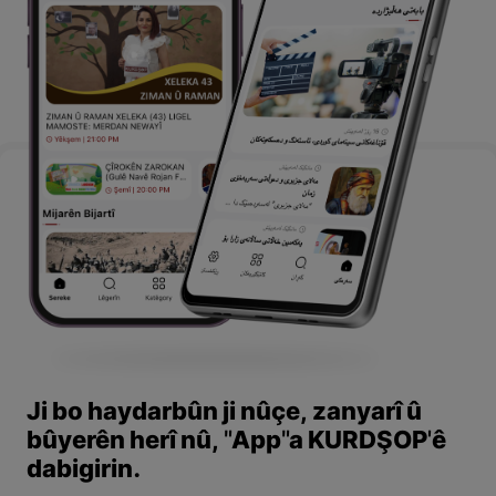
Ji bo haydarbûn ji nûçe, zanyarî û
bûyerên herî nû, "App"a KURDŞOP'ê
dabigirin.