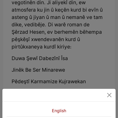
vegotinên din. Ji aliyekî din, ew
atmosfera ku jin û keçên kurd bi evîn û
asteng û jiyan û man û nemanê ve tam
dike, vedibêje. Di warê roman de
Şêrzad Hesen, ev berhemên bêhempa
pêşkêşî xwendevanên kurd û
pirtûkxaneya kurdî kiriye:
Duwa Şewî Dabezînî Îsa
Jinêk Be Ser Minarewe
Pêdeştî Karmamize Kujrawekan
Temî Ser Xerend
Hesar û Segekanî Bawkim
English
Xewnî Callcallokekan