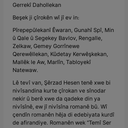
Gerrekî Dahollekan
Beşek ji çîrokên wî jî ev in:
Pîrepepûlekanî Êwaran, Gunahî Spî, Min
û Qale û Segekey Bavlov, Rengalle,
Zelkaw, Gemey Gorrînewe
Qerewêllekan, Kûdetay Kerwêşkekan,
Mallêk le Aw, Marlîn, Tabloyekî
Natewaw.
Lê tevî van, Şêrzad Hesen tenê xwe bi
nivîsandina kurte çîrokan ve sînodar
nekir û berê xwe da qadeke din ya
nivîsînê, ew jî nivîsîna romanê bû. Wî
çendîn romanên hêja di edebiyata kurdî
de afirandiye. Romanên wek “Temî Ser