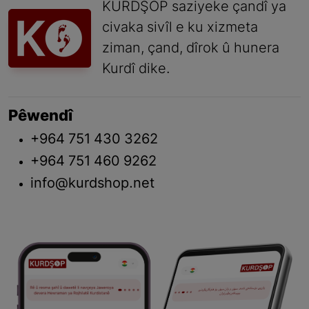
KURDŞOP saziyeke çandî ya
civaka sivîl e ku xizmeta
ziman, çand, dîrok û hunera
Kurdî dike.
Pêwendî
+964 751 430 3262
+964 751 460 9262
info@kurdshop.net