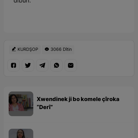
dibûn.
KURDŞOP
3066 Dîtin
Xwendinek ji bo komele çîroka
“Derî”