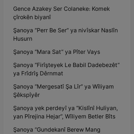
Gence Azakey Ser Colaneke: Komek
çîrokên biyanî
Şanoya “Perr Be Ser” ya nivîskar Naslîn
Husurn
Şanoya “Mara Sat” ya Pîter Vays
Şanoya “Firîşteyek Le Babil Dadebezêt”
ya Frîdrîş Dêrnmat
Şanoya “Mergesatî Şa Lîr” ya Wîliyam
Şêkspîyêr
Şanoya yek perdeyî ya “Kislînî Huliyan,
yan Pîrejina Hejar”, Wîliyem Betler Bîts
Şanoya “Gundekanî Berew Mang