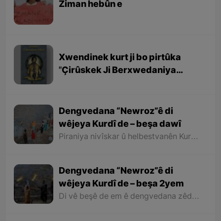
Ziman hebûn e
Xwendinek kurt ji bo pirtûka
''Çirûskek Ji Berxwedaniya
Kobaniyê''
Dengvedana “Newroz”ê di
wêjeya Kurdî de – beşa dawî
Piraniya nivîskar û helbestvanên Kurd di helbest û deqên xwe de behsa Newrozê kirine ku ji ber nebûna derfetê em ê tenê îşareyê bi çend mînak ji helbestên wan bikin. Di dawiyê de ez dixwazim bibêjim ku helbestvanên wek “Muxlîs, Ewnî, Hejar, Zarî, Elî Heseniyanî, Jîla Huseynî, Mihemed Salih Dîlan, Esîrî, Nasir Axabira, Celal Melekşa, Şêrko Bêkes û Ebdulah Paşêw” û hwd, di çend helbestên xwe de behsa Newrozê kirine û bal kişandine ser Kurdistanîbûna Newrozê.
Dengvedana “Newroz”ê di
wêjeya Kurdî de – beşa 2yem
Di vê beşê de em ê dengvedana zêdetir a Newrozê di helbest û deqên Kurdî de rabixine ber çavan. Herwisa pêwîst e em îşare bi wê yekê jî bikin ku tevî wê ku em di vê gotarê de dengvedana “Newroz”ê di edebiyata Kurdî de dibînin, em ê hin nivîskar û helbestvanên xwe binêrin ku mixabin navê hin ji wan hatiye jibîrkirin.