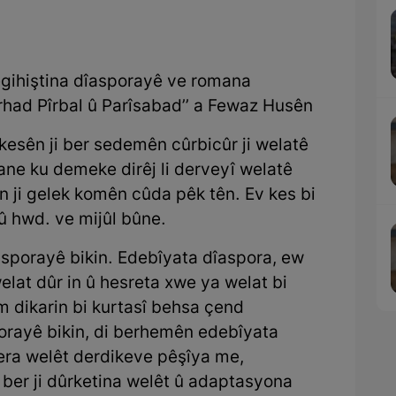
têgihiştina dîasporayê ve romana
rhad Pîrbal û Parîsabad’’ a Fewaz Husên
kesên ji ber sedemên cûrbicûr ji welatê
ane ku demeke dirêj li derveyî welatê
jîn ji gelek komên cûda pêk tên. Ev kes bi
 û hwd. ve mijûl bûne.
sporayê bikin. Edebîyata dîaspora, ew
welat dûr in û hesreta xwe ya welat bi
Em dikarin bi kurtasî behsa çend
rayê bikin, di berhemên edebîyata
era welêt derdikeve pêşîya me,
i ber ji dûrketina welêt û adaptasyona