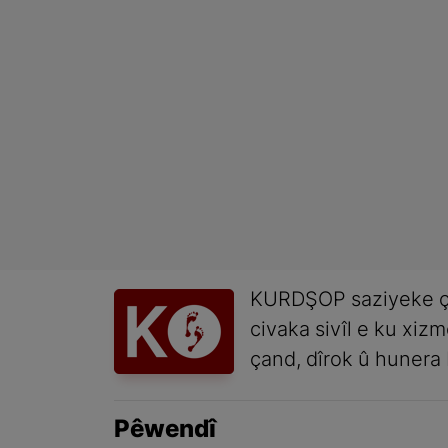
KURDŞOP saziyeke ç
civaka sivîl e ku xiz
çand, dîrok û hunera 
Pêwendî