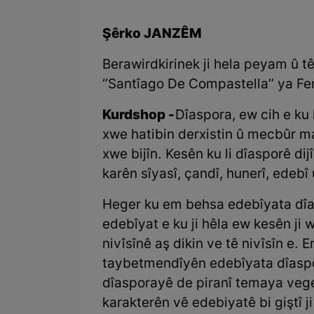
Şêrko JANZÊM
Berawirdkirinek ji hela peyam û 
‘’Santîago De Compastella’’ ya Fe
Kurdshop -
Dîaspora, ew cih e ku 
xwe hatibin derxistin û mecbûr m
xwe bijîn. Kesên ku li dîasporê di
karên sîyasî, çandî, hunerî, edebî
Heger ku em behsa edebîyata dîa
edebîyat e ku ji hêla ew kesên ji 
nivîsînê aş dikin ve tê nivîsîn e. 
taybetmendîyên edebîyata dîaspo
dîasporayê de piranî temaya veg
karakterên vê edebiyatê bi giştî j