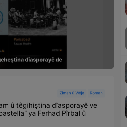
êgeheştina dîasporayê de
Ziman û Wêje
Roman
yam û têgihiştina dîasporayê ve
stella’’ ya Ferhad Pîrbal û