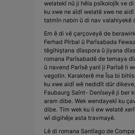
welatekî nû ji hêla psîkolojîk ve d
ku xwe ne aîdî welatê xwe ne aidî w
tatmîn nabin û di nav valahiyekê 
Em ê di vê çarçoveyê de berawir
Ferhad Pîrbal û Parîsabada Fewaz
têgihiştana dîaspora û jiyana dîas
romana Parîsabadê de temaya dîa
û navend Parîsê yanî ji Parîsê li 
vegotin. Karakterê me Îsa bi bihî
ku xwe aidî wê nedidît dûr dikeve
Faubaurg Saînt- Denîseyê ji ber k
aram dibe. Wek wendayekî ku çav
dibe. Tim wek ku li ew welatê xerî
wî digihêje asta travmayê.
Lê di romana Santîago de Compast