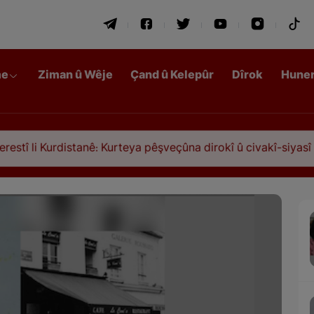
me
Ziman û Wêje
Çand û Kelepûr
Dîrok
Hune
Kurdistanê: Kurteya pêşveçûna dirokî û civakî-siyasî