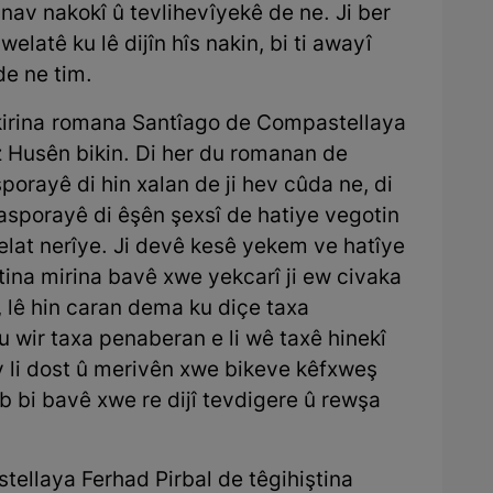
i nav nakokî û tevlihevîyekê de ne. Ji ber
elatê ku lê dijîn hîs nakin, bi ti awayî
de ne tim.
kirina romana Santîago de Compastellaya
 Husên bikin. Di her du romanan de
porayê di hin xalan de ji hev cûda ne, di
sporayê di êşên şexsî de hatiye vegotin
welat nerîye. Ji devê kesê yekem ve hatîye
stina mirina bavê xwe yekcarî ji ew civaka
, lê hin caran dema ku diçe taxa
u wir taxa penaberan e li wê taxê hinekî
 li dost û merivên xwe bikeve kêfxweş
b bi bavê xwe re dijî tevdigere û rewşa
ellaya Ferhad Pirbal de têgihiştina