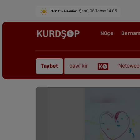
36°C - Hewlêr
Şemî, 08 Tebax 14:05
Nûçe
Berna
Qadirê Sofyanî” koça dawî kir
Neteweperestî li 
Taybet