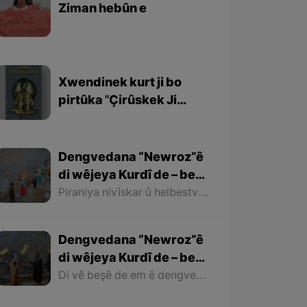
Ziman hebûn e
Xwendinek kurt ji bo
pirtûka ''Çirûskek Ji
Berxwedaniya
Kobaniyê''
Dengvedana “Newroz”ê
di wêjeya Kurdî de – beşa
dawî
Piraniya nivîskar û helbestvanên Kurd di helbest û deqên xwe de behsa Newrozê kirine ku ji ber nebûna derfetê em ê tenê îşareyê bi çend mînak ji helbestên wan bikin. Di dawiyê de ez dixwazim bibêjim ku helbestvanên wek “Muxlîs, Ewnî, Hejar, Zarî, Elî Heseniyanî, Jîla Huseynî, Mihemed Salih Dîlan, Esîrî, Nasir Axabira, Celal Melekşa, Şêrko Bêkes û Ebdulah Paşêw” û hwd, di çend helbestên xwe de behsa Newrozê kirine û bal kişandine ser Kurdistanîbûna Newrozê.
Dengvedana “Newroz”ê
di wêjeya Kurdî de – beşa
2yem
Di vê beşê de em ê dengvedana zêdetir a Newrozê di helbest û deqên Kurdî de rabixine ber çavan. Herwisa pêwîst e em îşare bi wê yekê jî bikin ku tevî wê ku em di vê gotarê de dengvedana “Newroz”ê di edebiyata Kurdî de dibînin, em ê hin nivîskar û helbestvanên xwe binêrin ku mixabin navê hin ji wan hatiye jibîrkirin.