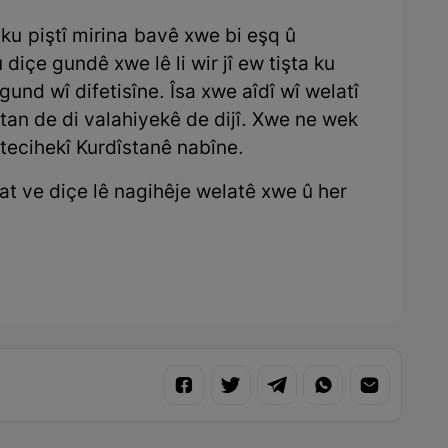
ku piştî mirina bavê xwe bi eşq û
içe gundê xwe lê li wir jî ew tişta ku
und wî difetisîne. Îsa xwe aîdî wî welatî
atan de di valahiyekê de dijî. Xwe ne wek
ştecihekî Kurdîstanê nabîne.
elat ve diçe lê nagihêje welatê xwe û her