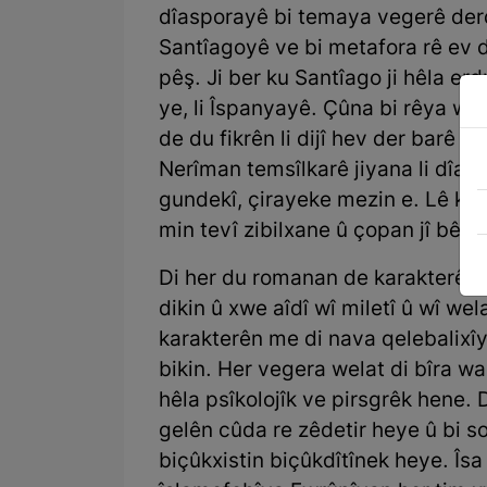
dîasporayê bi temaya vegerê derd
Santîagoyê ve bi metafora rê ev 
pêş. Ji ber ku Santîago ji hêla er
ye, li Îspanyayê. Çûna bi rêya wi
de du fikrên li dijî hev der barê 
Nerîman temsîlkarê jiyana li dîas
gundekî, çirayeke mezin e. Lê kara
min tevî zibilxane û çopan jî bêrîy
Di her du romanan de karakterên s
dikin û xwe aîdî wî miletî û wî wel
karakterên me di nava qelebalixî
bikin. Her vegera welat di bîra wan
hêla psîkolojîk ve pirsgrêk hene.
gelên cûda re zêdetir heye û bi s
biçûkxistin biçûkdîtînek heye. Îsa 