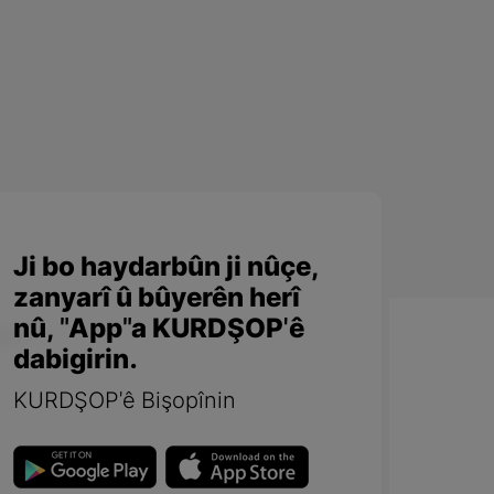
Ji bo haydarbûn ji nûçe,
zanyarî û bûyerên herî
nû, "App"a KURDŞOP'ê
dabigirin.
KURDŞOP'ê Bişopînin