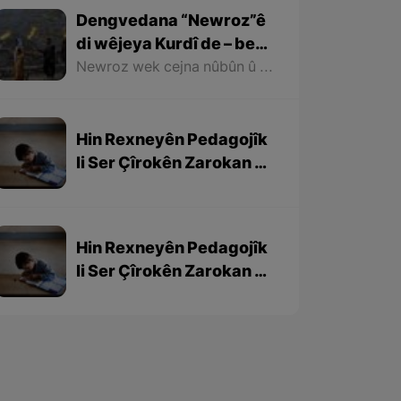
Dengvedana “Newroz”ê
di wêjeya Kurdî de – beşa
1em
Newroz wek cejna nûbûn û azadiyê di wêjeya Kurdî de û li cem helbestvan û nivîskarên Kurd, hertim girîngiya xwe hebûye. Helbestvan û nivîskarên Kurd di helbest û nivîsên xwe de Newroz wek bedewiyek, dergeheke azadiyê û sembola rizgariya netewî bi kar anîne. Ev mijare jî vedigere bo girêdana înkarkirî ya Kurd û Kurdistanê bi Newrozê re.
Hin Rexneyên Pedagojîk
li Ser Çîrokên Zarokan –
beşa 3yem
Hin Rexneyên Pedagojîk
li Ser Çîrokên Zarokan –
beşa 2yem