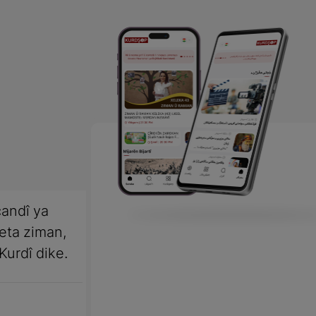
andî ya
meta ziman,
Kurdî dike.