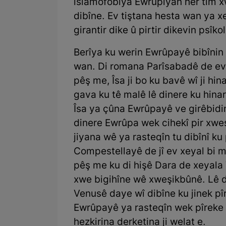
îslamofobîya Ewrûpîyan her tim 
dibîne. Ev tiştana hesta wan ya x
girantir dike û pirtir dikevin psîk
Berîya ku werin Ewrûpayê bibînin
wan. Di romana Parîsabadê de ev t
pêş me, Îsa ji bo ku bavê wî ji hin
gava ku tê malê lê dinere ku hinar
Îsa ya çûna Ewrûpayê ve girêbidin
dinere Ewrûpa wek cihekî pir xwe
jiyana wê ya rasteqîn tu dibînî k
Compestellayê de jî ev xeyal bi 
pêş me ku di hişê Dara de xeyala
xwe bigihîne wê xweşikbûnê. Lê 
Venusê daye wî dibîne ku jinek pîr 
Ewrûpayê ya rasteqîn wek pîreke 
hezkirina derketina ji welat e.