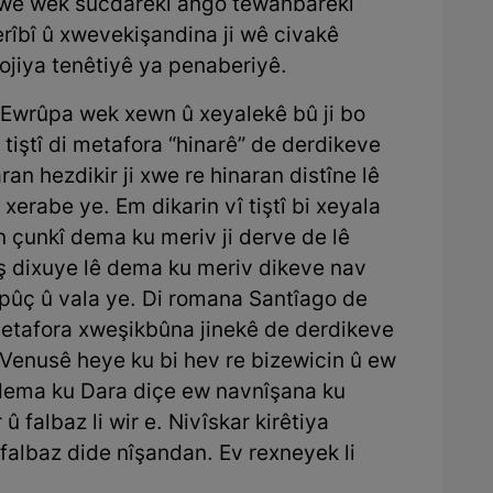
xwe wek sûcdarekî ango tewanbarekî
erîbî û xwevekişandina ji wê civakê
olojiya tenêtiyê ya penaberiyê.
 Ewrûpa wek xewn û xeyalekê bû ji bo
iştî di metafora “hinarê” de derdikeve
aran hezdikir ji xwe re hinaran distîne lê
 xerabe ye. Em dikarin vî tiştî bi xeyala
 çunkî dema ku meriv ji derve de lê
ş dixuye lê dema ku meriv dikeve nav
u pûç û vala ye. Di romana Santîago de
metafora xweşikbûna jinekê de derdikeve
 Venusê heye ku bi hev re bizewicin û ew
dema ku Dara diçe ew navnîşana ku
û falbaz li wir e. Nivîskar kirêtiya
falbaz dide nîşandan. Ev rexneyek li