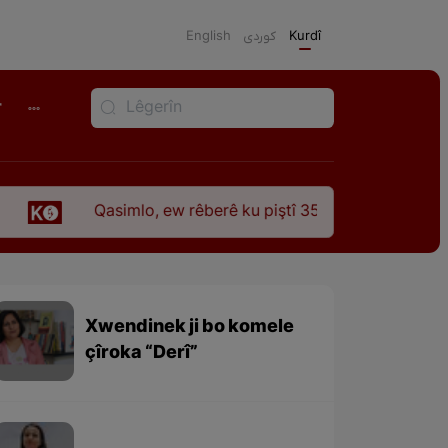
English
كوردی
Kurdî
r
Qasimlo, ew rêberê ku piştî 35 sal ji şehîdbûna wî hê jî r
Xwendinek ji bo komele
çîroka “Derî”