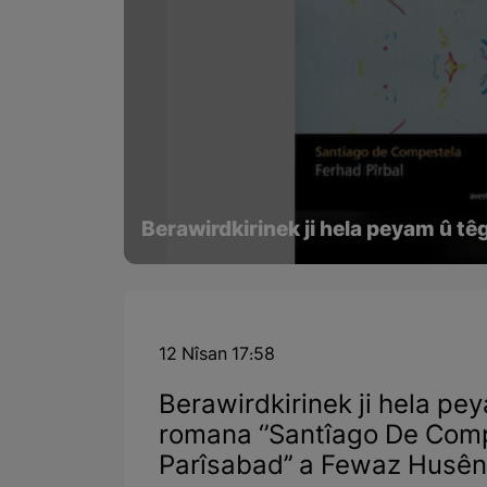
Berawirdkirinek ji hela peyam û t
12 Nîsan 17:58
Berawirdkirinek ji hela pe
romana ‘’Santîago De Compa
Parîsabad’’ a Fewaz Husên