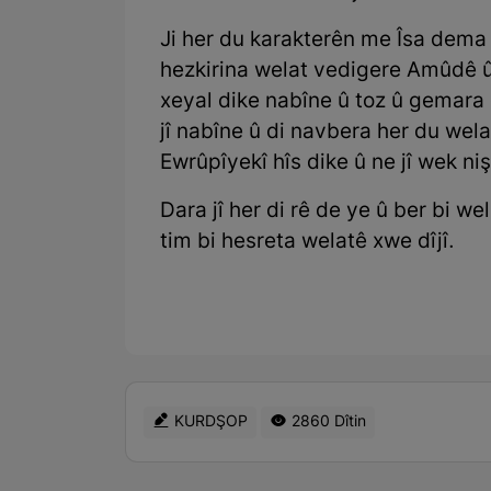
Ji her du karakterên me Îsa dema 
hezkirina welat vedigere Amûdê û d
xeyal dike nabîne û toz û gemara g
jî nabîne û di navbera her du wel
Ewrûpîyekî hîs dike û ne jî wek ni
Dara jî her di rê de ye û ber bi w
tim bi hesreta welatê xwe dîjî.
KURDŞOP
2860 Dîtin