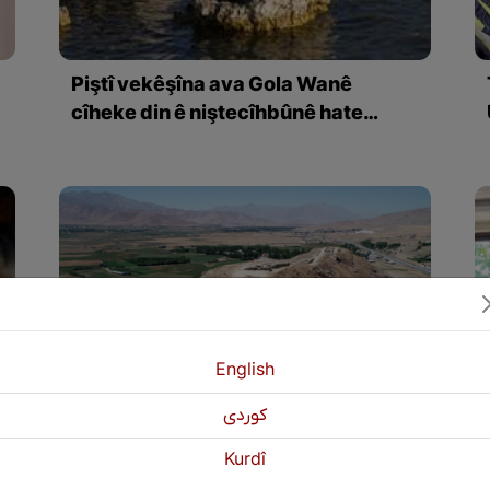
Piştî vekêşîna ava Gola Wanê
cîheke din ê niştecîhbûnê hate
keşifkirin
English
كوردی
Kurdî