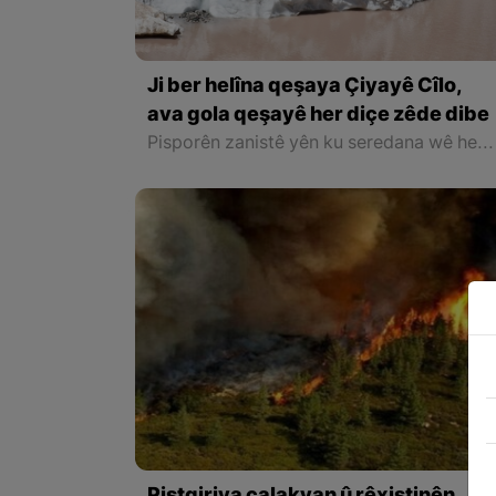
Ji ber helîna qeşaya Çiyayê Cîlo,
ava gola qeşayê her diçe zêde dibe
Pisporên zanistê yên ku seredana wê herêmê dikin û xebatên zanistî bi rêve dibin, hişyarî dan ku qelîştok kûrtir bûne, di aliyê binî de valatiyên mezin pêk hatine û nabe mirov derkevin ser cemedan.