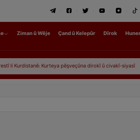
me
Ziman û Wêje
Çand û Kelepûr
Dîrok
Hune
Kurteya pêşveçûna dirokî û civakî-siyasî
Qasimlo,