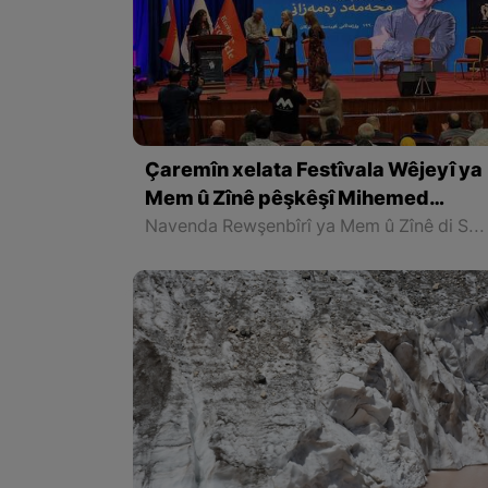
Çaremîn xelata Festîvala Wêjeyî ya
Mem û Zînê pêşkêşî Mihemed
Remezanî yê nivîskarê Rojhilatê
Navenda Rewşenbîrî ya Mem û Zînê di Salona Mîdiya ya Hewlêrê de, bi beşdariya beşek ji nivîskar û rewşenbîrên her çar parçeyên Kurdistanê, çaremîn Festîvala Mem û Zînê bi rê ve bir û çaremîn xelata vê festîvalê pêşkêşî Mihemed Remezanî yê nivîskar û wergêrê Rojhilatê Kurdistanê kir.
Kurdistanê hate kirin