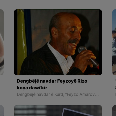
Dengbêjê navdar Feyzoyê Rizo
koça dawî kir
Dengbêjê navdar ê Kurd, “Feyzo Amarov” ku bi “Feyzoyê Rizo” tê naskirin, êvareya 7ê Mijdarê li bajarê “Krasnodar” yê ser bi welatê Rûsyayê koça dawî kir.