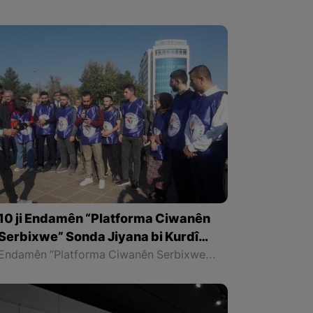
10 ji Endamên “Platforma Ciwanên
Serbixwe” Sonda Jiyana bi Kurdî
xwarin
Endamên “Platforma Ciwanên Serbixwe” li meydana "Şêx Seîd" a bajarê Amedê yê ser bi Bakurê Kurdistanê “Sonda Jiyana bi Kurdî” xwar in. Wan bi navê Xwedayê Kurdistanê sond xwarin ku ji niha û pê da di hemû qadên jiyanê de bi zimanê Kurdî bijîn û biaxivin.