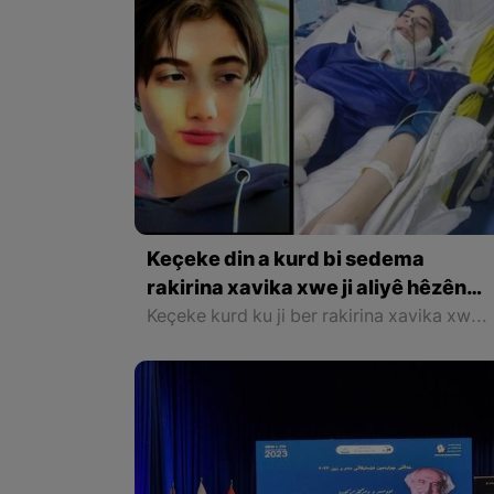
Keçeke din a kurd bi sedema
rakirina xavika xwe ji aliyê hêzên
Komara Îslamî ve hate kuştin
Keçeke kurd ku ji ber rakirina xavika xwe rastî êrîşa hêzên Îranê hatibû, piştî 28 rojan li nexweşxaneyê jiyana xwe ji dest da.