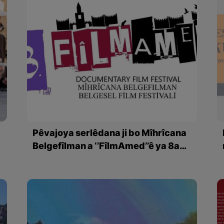
Pêvajoya serlêdana ji bo Mîhrîcana
Belgefîlman a ‘’FîlmAmed’’ê ya 8an
destpê kir
ne