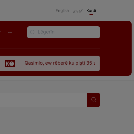
English
كوردی
Kurdî
r
 ew rêberê ku piştî 35 sal ji şehîdbûna wî hê jî rêbaza wî her