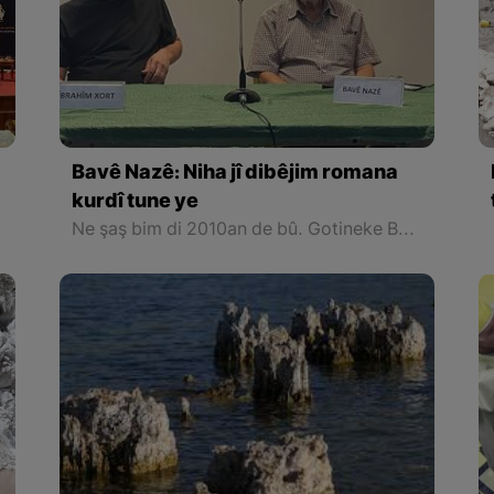
Bavê Nazê: Niha jî dibêjim romana
kurdî tune ye
Ne şaş bim di 2010an de bû. Gotineke Bavê Nazê di rojevê de bû: “Romana kurdî tune ye.” Li ser pirsa ku ka gelo hê jî wisa difikire, Bavê Nazê dibêje, “Niha jî dibêjim tune ye. Çi taybetiya wê heye?”