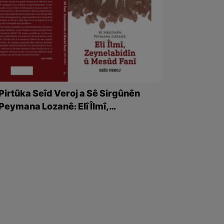
Pirtûka Seîd Veroj a Sê Sirgûnên
Peymana Lozanê: Elî Îlmî,
Zeynelabidîn Fanî û Mesûd Fanî çap
bû