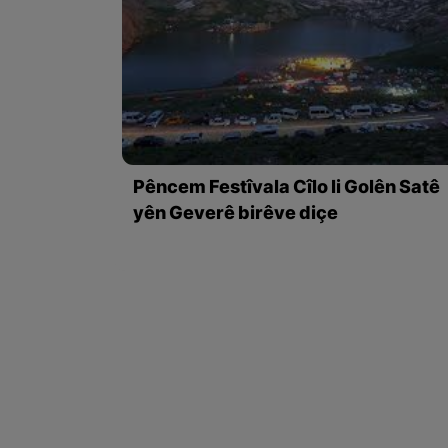
Pêncem Festîvala Cîlo li Golên Satê
yên Geverê birêve diçe