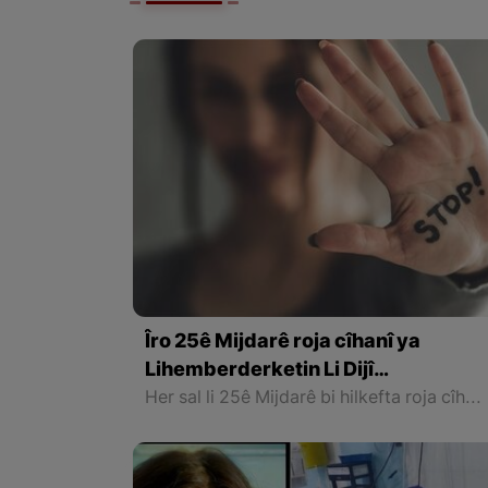
Îro 25ê Mijdarê roja cîhanî ya
Lihemberderketin Li Dijî
Tundûtîjiyên Jinan e
Her sal li 25ê Mijdarê bi hilkefta roja cîhanî ya “Lihemberderketin Li Dijî Tundûtîjiyên Jinan”, ji aliyê sazî û çalakvanên cîhanî, çalakî û xebatên cur bi cur têne lidarxitin ji bo rêgirîkirin û lihemberderketin li dijî tundûtîjiyên li ser jinan.