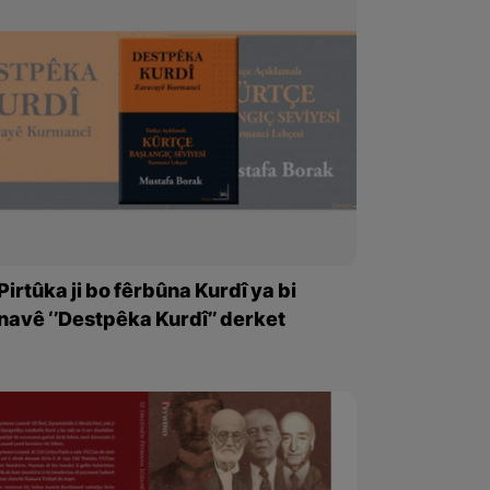
Pirtûka ji bo fêrbûna Kurdî ya bi
navê ‘’Destpêka Kurdî’’ derket