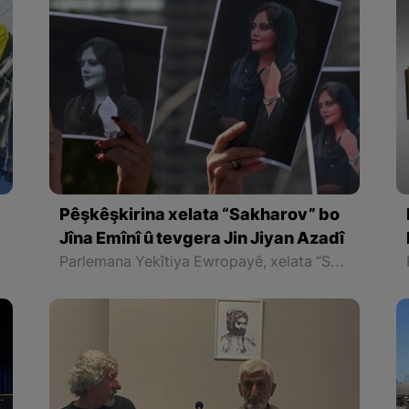
Pêşkêşkirina xelata “Sakharov” bo
Jîna Emînî û tevgera Jin Jiyan Azadî
Parlemana Yekîtiya Ewropayê, xelata “Sakharov” a îsal pêşkêşî Jîna Emînî û tevgera Jin Jiyan Azadiyê kir.