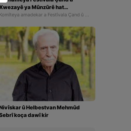
Bernameya Festîvala Çand û
Xwezayê ya Mûnzûrê hat
ragehandin
Komîteya amadekar a Festîvala Çand û Xwezayê ya Mûnzûrê bi daxuyaniyekî bernameya festîvala ku hersal tê li darxistin aşkera kir.
Nivîskar û Helbestvan Mehmûd
Sebrî koça dawî kir