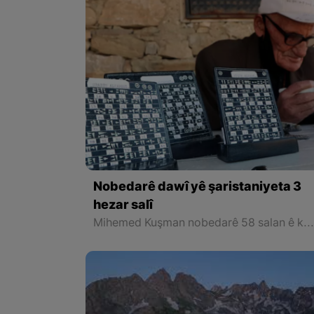
Nobedarê dawî yê şaristaniyeta 3
hezar salî
Mihemed Kuşman nobedarê 58 salan ê keleha Çavuştepe ye û ji bo zimanê Urartuyî bide jiyan kirin hewldanên wî gelek zêde 