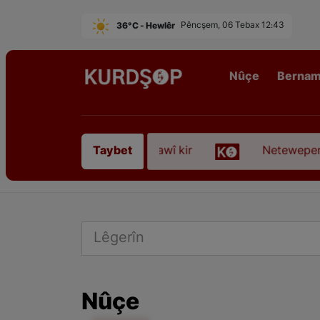
36°C - Hewlêr
Pêncşem, 06 Tebax 12:43
Nûçe
Berna
nî” koça dawî kir
Neteweperestî li Kurdistanê: 
Taybet
Nûçe