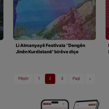
Li Almanyayê Festîvala ‘’Dengên
Jinên Kurdistanê'' birêve diçe
Pêştir
1
2
3
Paşî
»