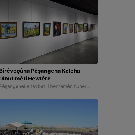
Birêveçûna Pêşangeha Keleha
Dimdimê li Hewlêrê
Pêşangeheke taybet ji berhemên hunermendê nîgarkêş ê Rojhilatê Kurdistanê Îrac Qadirî Azer, li bajarê Hewlêrê hate lidarxistin.