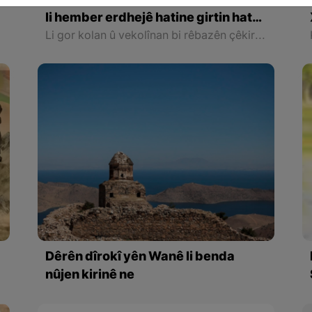
Di kelehekî Urartuyiyan de tevdîrên
li hember erdhejê hatine girtin hate
kifş kirin
Li gor kolan û vekolînan bi rêbazên çêkirina bersivik û eşwanên 2 metre firehiya wan heyî û 20 metreyan jî dirêj ve avahî û çêker dirust kirine.
Dêrên dîrokî yên Wanê li benda
nûjen kirinê ne