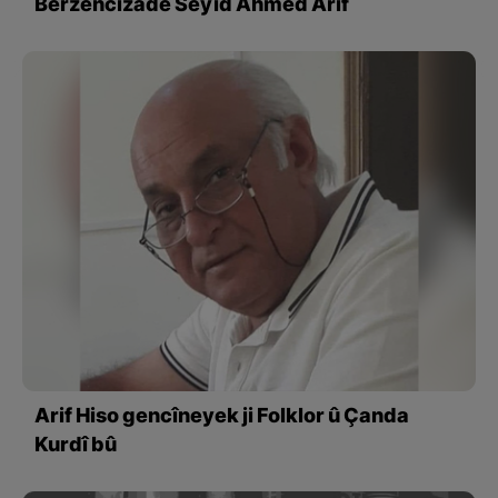
Berzencîzade Seyîd Ahmed Arif
Arif Hiso gencîneyek ji Folklor û Çanda
Kurdî bû