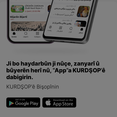
Ji bo haydarbûn ji nûçe, zanyarî û
bûyerên herî nû, "App"a KURDŞOP'ê
dabigirin.
KURDŞOP'ê Bişopînin