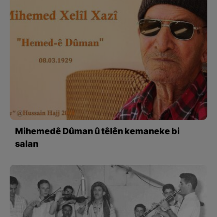
Mihemedê Dûman û têlên kemaneke bi
salan