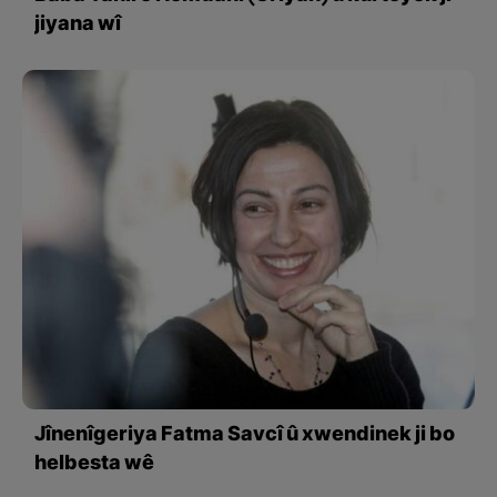
jiyana wî
Jînenîgeriya Fatma Savcî û xwendinek ji bo
helbesta wê