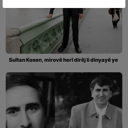
Sultan Kosen, mirovê herî dirêj li dinyayê ye