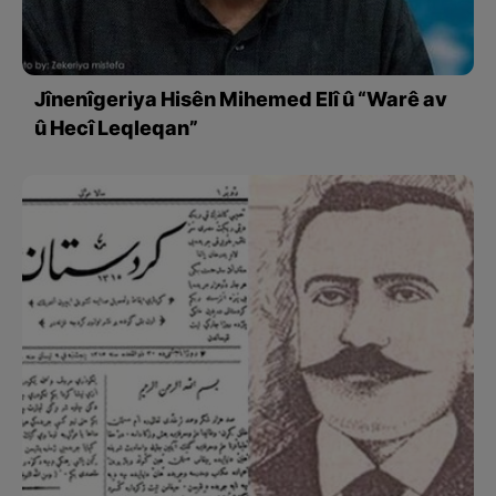
Jînenîgeriya Hisên Mihemed Elî û “Warê av
û Hecî Leqleqan”