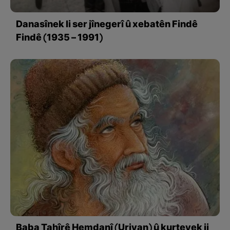
Danasînek li ser jînegerî û xebatên Findê
Findê (1935 – 1991)
Baba Tahîrê Hemdanî (Uriyan) û kurteyek ji