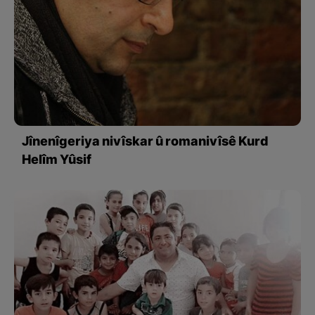
Jînenîgeriya nivîskar û romanivîsê Kurd
Helîm Yûsif