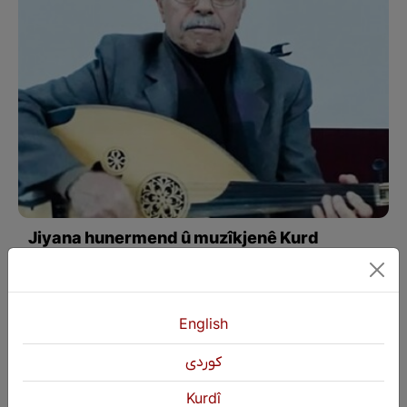
Jiyana hunermend û muzîkjenê Kurd
Mihemed Elî Şakir
English
كوردی
Kurdî