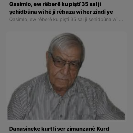
Qasimlo, ew rêberê ku piştî 35 sal ji
şehîdbûna wî hê jî rêbaza wî her zîndî ye
Qasimlo, ew rêberê ku piştî 35 sal ji şehîdbûna wî hê jî rêbaza wî her zîndî ye
Danasîneke kurt li ser zimanzanê Kurd