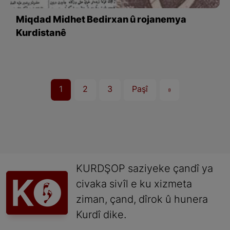
Miqdad Midhet Bedirxan û rojanemya
Kurdistanê
1
2
3
Paşî
»
KURDŞOP saziyeke çandî ya
civaka sivîl e ku xizmeta
ziman, çand, dîrok û hunera
Kurdî dike.