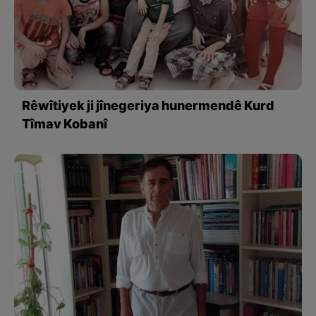
Rêwîtiyek ji jînegeriya hunermendê Kurd
Tîmav Kobanî