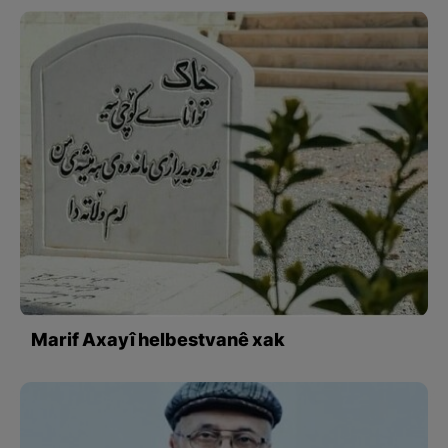
Marif Axayî helbestvanê xak