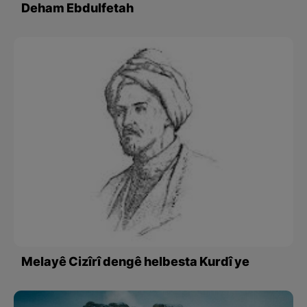
Deham Ebdulfetah
Melayê Cizîrî dengê helbesta Kurdî ye