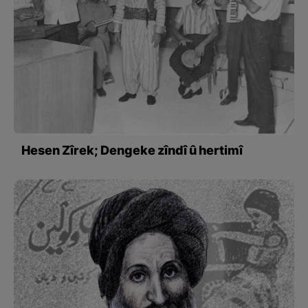
Hesen Zîrek; Dengeke zîndî û hertimî