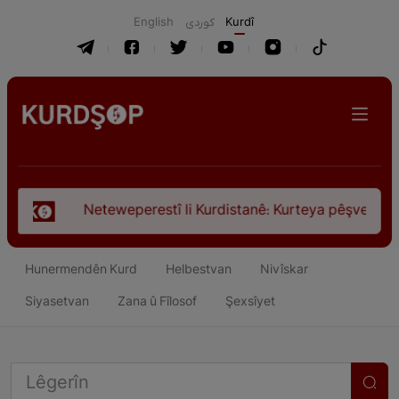
English
كوردی
Kurdî
restî li Kurdistanê: Kurteya pêşveçûna dirokî û civakî-siyas
Hunermendên Kurd
Helbestvan
Nivîskar
Siyasetvan
Zana û Fîlosof
Şexsîyet