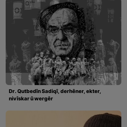
Dr. Qutbedîn Sadiqî, derhêner, ekter,
nivîskar û wergêr