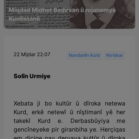
Miqdad Midhet Bedirxan û rojanemya
Kurdistanê
22 Mijdar 22:07
Navdarên Kurd
Nivîskar
Solîn Urmiye
Xebata ji bo kultûr û dîroka netewa
Kurd, erkê netewî û nîştimanî yê her
takekî Kurd e. Derbasbûyiya me
gencîneyeke pir giranbiha ye. Herçiqas
em diçine nav deryaya kultûr û dîroka