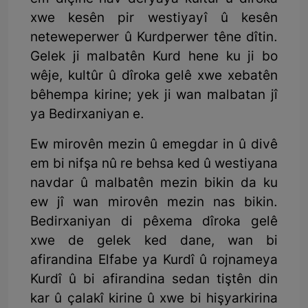
xwe kesên pir westiyayî û kesên
neteweperwer û Kurdperwer têne dîtin.
Gelek ji malbatên Kurd hene ku ji bo
wêje, kultûr û dîroka gelê xwe xebatên
bêhempa kirine; yek ji wan malbatan jî
ya Bedirxaniyan e.
Ew mirovên mezin û emegdar in û divê
em bi nifşa nû re behsa ked û westiyana
navdar û malbatên mezin bikin da ku
ew jî wan mirovên mezin nas bikin.
Bedirxaniyan di pêxema dîroka gelê
xwe de gelek ked dane, wan bi
afirandina Elfabe ya Kurdî û rojnameya
Kurdî û bi afirandina sedan tiştên din
kar û çalakî kirine û xwe bi hişyarkirina