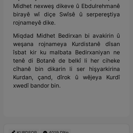
Midhet nexweş dikeve û Ebdulrehmanê
birayê wî diçe Swîsê û serpereştiya
rojnameyê dike.
Miqdad Midhet Bedirxan bi avakirin û
weşana rojnameya Kurdistanê dîsan
îsbat kir ku malbata Bedirxaniyan ne
tenê di Botanê de belkî li her ciheke
cîhanê bin dikarin li ser hişyarkirina
Kurdan, çand, dîrok û wêjeya Kurdî
xwedî bandor bin.