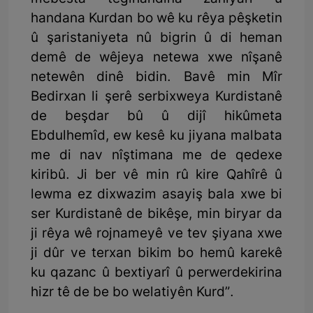
handana Kurdan bo wê ku rêya pêşketin
û şaristaniyeta nû bigrin û di heman
demê de wêjeya netewa xwe nîşanê
netewên dinê bidin. Bavê min Mîr
Bedirxan li şerê serbixweya Kurdistanê
de beşdar bû û dijî hikûmeta
Ebdulhemîd, ew kesê ku jiyana malbata
me di nav nîştimana me de qedexe
kiribû. Ji ber vê min rû kire Qahîrê û
lewma ez dixwazim asayiş bala xwe bi
ser Kurdistanê de bikêşe, min biryar da
ji rêya wê rojnameyê ve tev şiyana xwe
ji dûr ve terxan bikim bo hemû karekê
ku qazanc û bextiyarî û perwerdekirina
hizr tê de be bo welatiyên Kurd”.