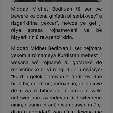
Miqdad Midhet Bedirxan tê ser wê
bawerê ku bona gihîştin bi serbixweyî û
rizgarîkirina yekcarî, hewce ye gel ji
rêya şoreşa rojnamevanî ve bê
hişyarkirin û rewşenbîrkirin.
Miqdad Midhet Bedirxan li ser hejmara
yekem a rojnameya Kurdistan mebest ji
weşana wê rojnamê di gotarekê de
rohnkirineke bi vî rengî dide û nivîsiye:
“Kurd ji gelek netewan zêdetir xwedan
bîr û hişmendî ne, mêrxas in, di ola xwe
de rewa û bihêz in, lê mixabin wekî
netewên din xwendevan û dewlemend
nînin, nizanin cîranên wan çawan in û çi
dikin û agehdarê wan nînin, lewma me