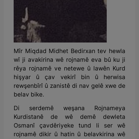
Mîr Miqdad Midhet Bedirxan tev hewla
wî ji avakirina wê rojnamê eva bû ku ji
rêya rojnamê ve netewe û lawên Kurd
hişyar û çav vekirî bin û herwisa
rewşenbîrî û zanistê di nav gelê xwe de
belav bike.
Di serdemê weşana Rojnameya
Kurdistanê de wê demê dewleta
Osmanî çavdêriyeke tund li ser wê
rojnamê dikir û hatin û belavkirina wê