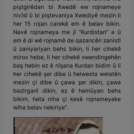
piştgirêdan bi Xwedê ew rojnameye
nivîsî û bi piştevaniya Xwediyê mezin li
her 15 rojan carekê em ê belav bikin.
Navê rojnameya me jî “Kurdistan” e û
em ê di wê rojnamê de qazancên zanistî
û zaniyariyan behs bikin, li her cihekê
mirov hebe, li her cihekê xwendingehên
baş hebin ez ê nîşana Kurdan bidim û li
her cihekê şer dibe û helwesta welatên
mezin çi dibe û çawa şer dikin, çawa
bazirganî dikin, ez ê hemûyan behs
bikim, heta niha çi kesê rojnameyeke
wiha belav nekiriye”.