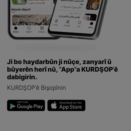
Ji bo haydarbûn ji nûçe, zanyarî û
bûyerên herî nû, "App"a KURDŞOP'ê
dabigirin.
KURDŞOP'ê Bişopînin