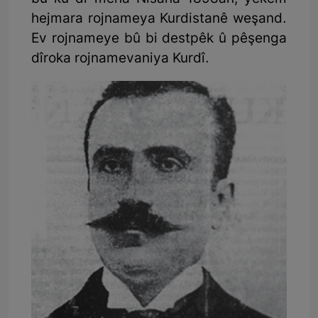
hejmara rojnameya Kurdistanê weşand.
Ev rojnameye bû bi destpêk û pêşenga
dîroka rojnamevaniya Kurdî.