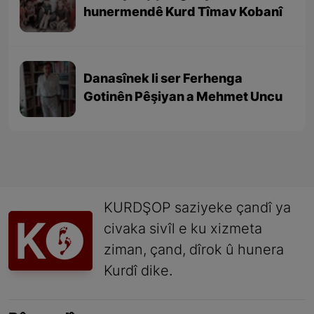
hunermendê Kurd Tîmav Kobanî
Danasînek li ser Ferhenga
Gotinên Pêşiyan a Mehmet Uncu
KURDŞOP saziyeke çandî ya
civaka sivîl e ku xizmeta
ziman, çand, dîrok û hunera
Kurdî dike.