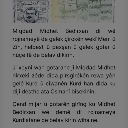
Miqdad Midhet Bedirxan di wê
rojnameyê de gelek çîrokên wekî Mem û
Zîn, helbest û pexşan û gelek gotar û
nûçe tê de belav dikirin.
Ji xeynî wan gotarane jî Miqdad Midhet
nirxekî zêde dida pirsgirêkên rewa yên
gelê Kurd û ciwanên Kurd han dida ku
dijî desthelata Osmanî bisekinin.
Çend mijar û gotarên girîng ku Midhet
Bedirxan wê demê di rojnameya
Kurdistanê de belav kirin wiha ne: