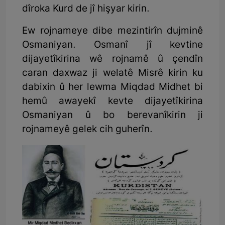
dîroka Kurd de jî hişyar kirin.
Ew rojnameye dibe mezintirîn dujminê
Osmaniyan. Osmanî jî kevtine
dijayetîkirina wê rojnamê û çendîn
caran daxwaz ji welatê Misrê kirin ku
dabixin û her lewma Miqdad Midhet bi
hemû awayekî kevte dijayetîkirina
Osmaniyan û bo berevanîkirin ji
rojnameyê gelek cih guherîn.