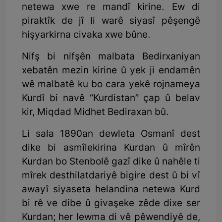
netewa xwe re mandî kirine. Ew di
piraktîk de jî li warê siyasî pêşengê
hişyarkirna civaka xwe bûne.
Nifş bi nifşên malbata Bedirxaniyan
xebatên mezin kirine û yek ji endamên
wê malbatê ku bo cara yekê rojnameya
Kurdî bi navê “Kurdistan” çap û belav
kir, Miqdad Midhet Bediraxan bû.
Li sala 1890an dewleta Osmanî dest
dike bi asmîlekirina Kurdan û mîrên
Kurdan bo Stenbolê gazî dike û nahêle ti
mîrek desthilatdariyê bigire dest û bi vî
awayî siyaseta helandina netewa Kurd
bi rê ve dibe û givaşeke zêde dixe ser
Kurdan; her lewma di vê pêwendiyê de,