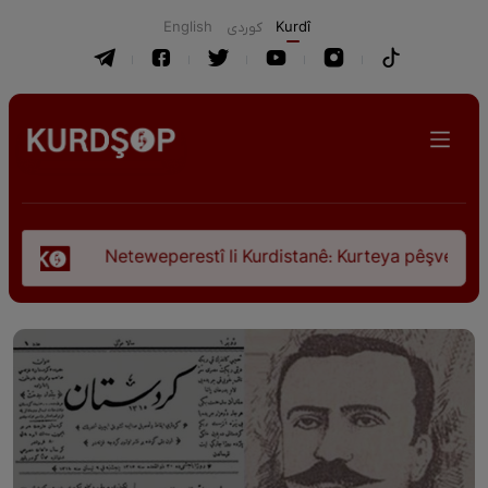
English
كوردی
Kurdî
Neteweperestî li Kurdistanê: Kurteya pêşveçûna dirokî û ci