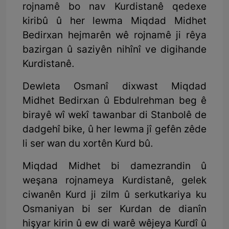
rojnamê bo nav Kurdistanê qedexe
kiribû û her lewma Miqdad Midhet
Bedirxan hejmarên wê rojnamê ji rêya
bazirgan û saziyên nihînî ve digihande
Kurdistanê.
Dewleta Osmanî dixwast Miqdad
Midhet Bedirxan û Ebdulrehman beg ê
birayê wî wekî tawanbar di Stanbolê de
dadgehî bike, û her lewma jî gefên zêde
li ser wan du xortên Kurd bû.
Miqdad Midhet bi damezrandin û
weşana rojnameya Kurdistanê, gelek
ciwanên Kurd ji zilm û serkutkariya ku
Osmaniyan bi ser Kurdan de dianîn
hişyar kirin û ew di warê wêjeya Kurdî û