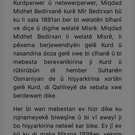
Kurdperwer û netewerperwer, Miqdad
Midhet Bedirxanê kurê Mîr Bedirxan bû
ku li sala 1891an ber bi welatên bîhanî
ve diçe û digihe welatê Misrê. Miqdad
Midhet Bedirxan li welatê Misrê, li
pêxema berjewendiyên gelê Kurd û
nasandina doza gelê xwe bi cîhanê û bi
mebesta berevanîkirina ji Kurd û
rûbirûbûn di hember Sultanên
Osmaniyan de û hişyarkirina xortên
gelê Kurd, di Qahîreyê de xebata xwe
berdewam dike.
Her bi wan mebestan ev hizr dike ku
rojnameyekê biweşîne û bi vî awayî ji
bo hişyarkirina netewî kar bike. Ev jî ev
bû ku di meha Nîsana 1898an, yekem