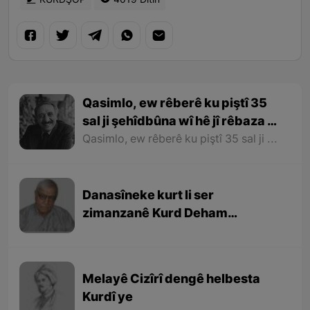
KURDŞOP
4019 Dîtin
Qasimlo, ew rêberê ku piştî 35
sal ji şehîdbûna wî hê jî rêbaza wî
her zîndî ye
Qasimlo, ew rêberê ku piştî 35 sal ji şehîdbûna wî hê jî rêbaza wî her zîndî ye
Danasîneke kurt li ser
zimanzanê Kurd Deham
Ebdulfetah
Melayê Cizîrî dengê helbesta
Kurdî ye