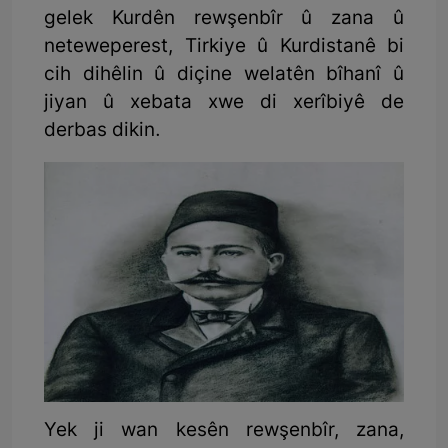
gelek Kurdên rewşenbîr û zana û
neteweperest, Tirkiye û Kurdistanê bi
cih dihêlin û diçine welatên bîhanî û
jiyan û xebata xwe di xerîbiyê de
derbas dikin.
Yek ji wan kesên rewşenbîr, zana,