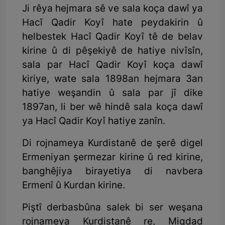
Ji rêya hejmara sê ve sala koça dawî ya
Hacî Qadir Koyî hate peydakirin û
helbestek Hacî Qadir Koyî tê de belav
kirine û di pêşekiyê de hatiye nivîsîn,
sala par Hacî Qadir Koyî koça dawî
kiriye, wate sala 1898an hejmara 3an
hatiye weşandin û sala par jî dike
1897an, li ber wê hindê sala koça dawî
ya Hacî Qadir Koyî hatiye zanîn.
Di rojnameya Kurdistanê de şerê digel
Ermeniyan şermezar kirine û red kirine,
banghêjiya birayetiya di navbera
Ermenî û Kurdan kirine.
Piştî derbasbûna salek bi ser weşana
rojnameya Kurdistanê re, Miqdad