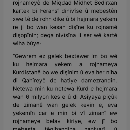
rojnameyê de Miqdad Midhet Bedirxan
kartek bi Feransî dinivîse û mebestên
xwe tê de rohn dike û bi hejmara yekem
re ji bo wan kesan dişîne ku rojnamê
dişopînin; deqa nivîsîna li ser wê kartê
wiha bûye:
“Gewrem ez gelek bextewer im bo wê
ku hejmara yekem a rojnameya
Kurdistanê bo we dişînim û eva her niha
di Qahîreyê de hatiye damezrandin.
Netewa min ku netewa Kurd e hejmara
wan 6 milyon kes e û di Asiyaya piçûk
de zimanê wan gelek kevin e, eva
yekemîn car e min bi vî zimanî ew
rojnameye belav kiriye, ew jî bo
mebesta têgihandina zaniyarî û