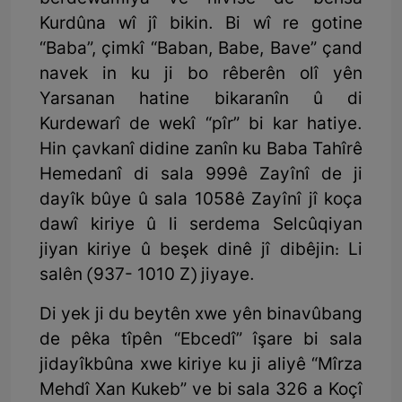
Kurdûna wî jî bikin. Bi wî re gotine
“Baba”, çimkî “Baban, Babe, Bave” çand
navek in ku ji bo rêberên olî yên
Yarsanan hatine bikaranîn û di
Kurdewarî de wekî “pîr” bi kar hatiye.
Hin çavkanî didine zanîn ku Baba Tahîrê
Hemedanî di sala 999ê Zayînî de ji
dayîk bûye û sala 1058ê Zayînî jî koça
dawî kiriye û li serdema Selcûqiyan
jiyan kiriye û beşek dinê jî dibêjin: Li
salên (937- 1010 Z) jiyaye.
Di yek ji du beytên xwe yên binavûbang
de pêka tîpên “Ebcedî” îşare bi sala
jidayîkbûna xwe kiriye ku ji aliyê “Mîrza
Mehdî Xan Kukeb” ve bi sala 326 a Koçî