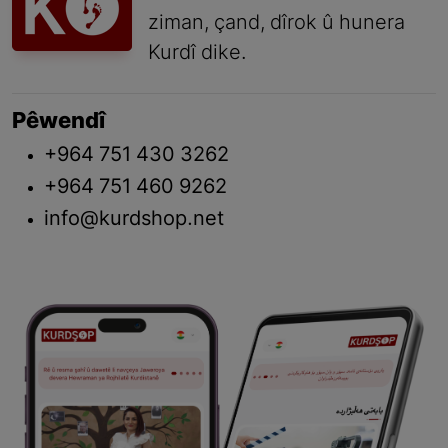
ziman, çand, dîrok û hunera
Kurdî dike.
Pêwendî
+964 751 430 3262
+964 751 460 9262
info@kurdshop.net