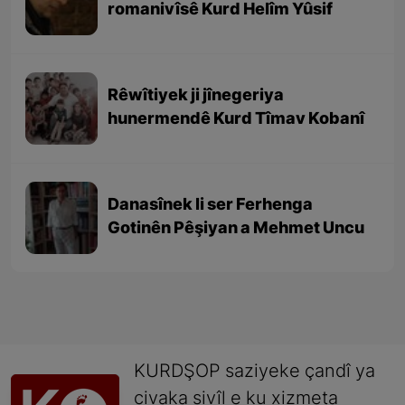
romanivîsê Kurd Helîm Yûsif
Rêwîtiyek ji jînegeriya
hunermendê Kurd Tîmav Kobanî
Danasînek li ser Ferhenga
Gotinên Pêşiyan a Mehmet Uncu
KURDŞOP saziyeke çandî ya
civaka sivîl e ku xizmeta