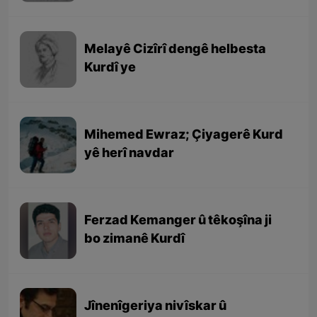
Ebdulfetah
Melayê Cizîrî dengê helbesta
Kurdî ye
Mihemed Ewraz; Çiyagerê Kurd
yê herî navdar
Ferzad Kemanger û têkoşîna ji
bo zimanê Kurdî
Jînenîgeriya nivîskar û