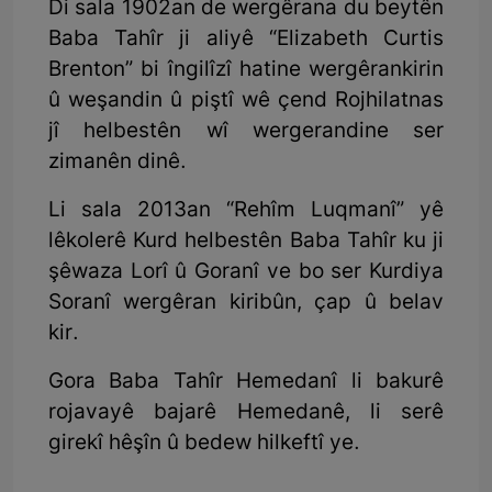
Di sala 1902an de wergêrana du beytên
Baba Tahîr ji aliyê “Elizabeth Curtis
Brenton” bi îngilîzî hatine wergêrankirin
û weşandin û piştî wê çend Rojhilatnas
jî helbestên wî wergerandine ser
zimanên dinê.
Li sala 2013an “Rehîm Luqmanî” yê
lêkolerê Kurd helbestên Baba Tahîr ku ji
şêwaza Lorî û Goranî ve bo ser Kurdiya
Soranî wergêran kiribûn, çap û belav
kir.
Gora Baba Tahîr Hemedanî li bakurê
rojavayê bajarê Hemedanê, li serê
girekî hêşîn û bedew hilkeftî ye.