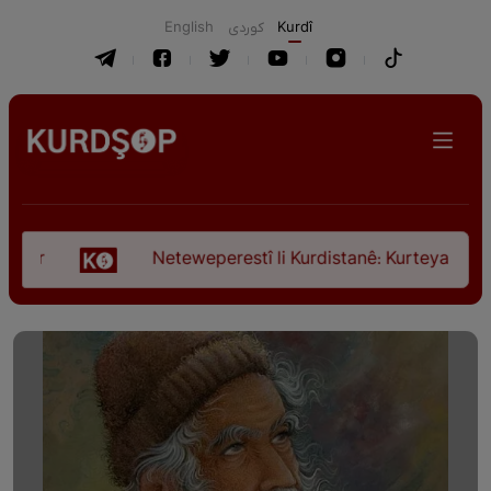
English
كوردی
Kurdî
Neteweperestî li Kurdistanê: Kurteya pêşveçûna d