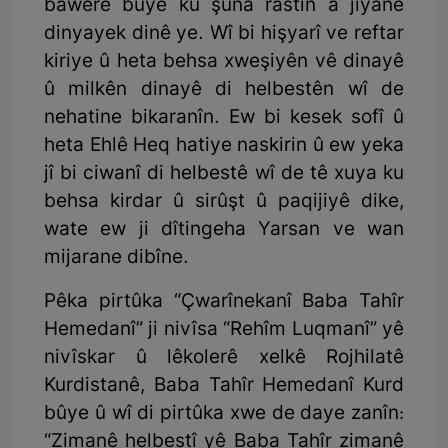
bawerê bûye ku şûna rastîn a jiyanê
dinyayek dinê ye. Wî bi hişyarî ve reftar
kiriye û heta behsa xweşiyên vê dinayê
û milkên dinayê di helbestên wî de
nehatine bikaranîn. Ew bi kesek sofî û
heta Ehlê Heq hatiye naskirin û ew yeka
jî bi ciwanî di helbestê wî de tê xuya ku
behsa kirdar û sirûşt û paqijiyê dike,
wate ew ji dîtingeha Yarsan ve wan
mijarane dibîne.
Pêka pirtûka “Çwarînekanî Baba Tahîr
Hemedanî” ji nivîsa “Rehîm Luqmanî” yê
nivîskar û lêkolerê xelkê Rojhilatê
Kurdistanê, Baba Tahîr Hemedanî Kurd
bûye û wî di pirtûka xwe de daye zanîn:
“Zimanê helbestî yê Baba Tahîr zimanê