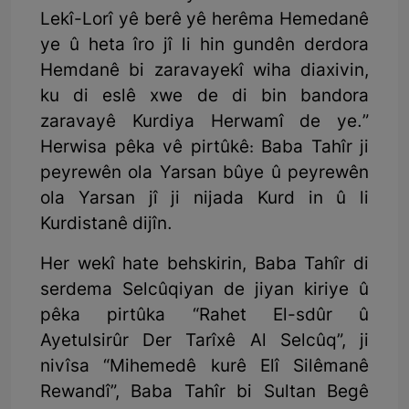
Lekî-Lorî yê berê yê herêma Hemedanê
ye û heta îro jî li hin gundên derdora
Hemdanê bi zaravayekî wiha diaxivin,
ku di eslê xwe de di bin bandora
zaravayê Kurdiya Herwamî de ye.”
Herwisa pêka vê pirtûkê: Baba Tahîr ji
peyrewên ola Yarsan bûye û peyrewên
ola Yarsan jî ji nijada Kurd in û li
Kurdistanê dijîn.
Her wekî hate behskirin, Baba Tahîr di
serdema Selcûqiyan de jiyan kiriye û
pêka pirtûka “Rahet El-sdûr û
Ayetulsirûr Der Tarîxê Al Selcûq”, ji
nivîsa “Mihemedê kurê Elî Silêmanê
Rewandî”, Baba Tahîr bi Sultan Begê