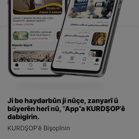
Ji bo haydarbûn ji nûçe, zanyarî û
bûyerên herî nû, "App"a KURDŞOP'ê
dabigirin.
KURDŞOP'ê Bişopînin