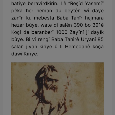
hatiye beravirdkirin. Lê “Reşîd Yasemî”
pêka her heman du beytên wî daye
zanîn ku mebesta Baba Tahîr hejmara
hezar bûye, wate di salên 390 bo 391ê
Koçî de beranberî 1000 Zayînî ji dayîk
bûye. Bi vî rengî Baba Tahîrê Uryanî 85
salan jiyan kiriye û li Hemedanê koça
dawî Kiriye.