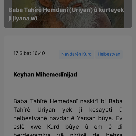
Baba Tahîrê Hemdanî (Uriyan) û kurteyek
ji jiyana wî
17 Sibat 16:40
Navdarên Kurd
Helbestvan
Keyhan Mihemedînijad
Baba Tahîrê Hemedanî naskirî bi Baba
Tahîrê Uriyan yek ji kesayetî û
helbestvanê navdar ê Yarsan bûye. Ev
eslê xwe Kurd bûye û em ê di
berdewamiya vê nivîsê de behsa