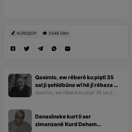
KURDŞOP
3348 Dîtin
Qasimlo, ew rêberê ku piştî 35
sal ji şehîdbûna wî hê jî rêbaza wî
her zîndî ye
Qasimlo, ew rêberê ku piştî 35 sal ji şehîdbûna wî hê jî rêbaza wî her zîndî ye
Danasîneke kurt li ser
zimanzanê Kurd Deham