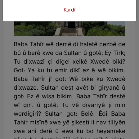
Kurdî
Baba Tahîr wê demê di haletê cezbê de
bû û berê xwe da Sultan û gotê: Ey Tirk;
Tu dixwazî çi digel xelkê Xwedê bikî?
Got: Ya ku tu emir dikî ez ê wê bikim.
Baba Tahîr jî got: Wê bike ku Xwedê
dixwaze. Sultan dest avêt bi giryanê û
got: Ez ê wisa bikim. Baba Tahîr destê
wî girt û gotê: Tu vê diyariyê ji min
werdigirî? Sultan got: Belê. Êdî Baba
Tahîr misînê xwe yê şikestî li nav tiliyên
xwe anî derê û ewa ku bo heyameke