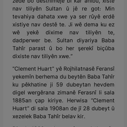
zêde bo destnimêjê bi kar anîbû, xiste
nav tiliyên Sultan û jê re got: Min
tevahiya dahata xwe ya ser rûyê erdê
xistiye nav destê te. Ji wê dema ku ez
wê yekê dixime nav tiliyên te,
dadperwer be. Sultan diyariya Baba
Tahîr parast û bo her şerekî biçûba
dixiste nav tiliyên xwe.”
“Clement Huart” yê Rojhilatnasê Feransî
yekemîn berhema du beytên Baba Tahîr
ku pêkhatine ji 59 dubeytan hevdem
digel wergêrana zimanê Ferasnî li sala
1885an çap kiriye. Herwisa “Clement
Huart” di sala 1908an de jî 28 dubeyt û
xezelek Baba Tahîr belav kir.