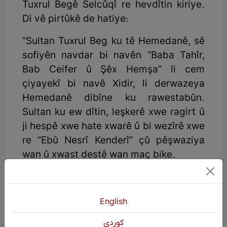
Tuxrul Begê Selcûqî re hevdîtin kiriye.
Di vê pirtûkê de hatiye:
“Sultan Tuxrul Beg ku tê Hemedanê, sê
sofiyên navdar bi navên “Baba Tahîr,
Bab Ceifer û Şêx Hemşa” li cem
çiyayekî bi navê Xidir, li derwazeya
Hemedanê dibîne ku rawestabûn.
Sultan ku ew dîtin, leşkerê xwe ragirt û
ji hespê xwe hate xwarê û bi wezîrê xwe
re “Ebû Nesrî Kenderî” çû pêşwaziya
wan û xwast destê wan maç bike.
English
كوردی