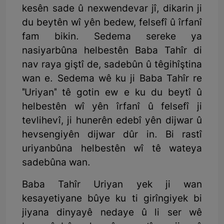
kesên sade û nexwendevar jî, dikarin ji
du beytên wî yên bedew, felsefî û îrfanî
fam bikin. Sedema sereke ya
nasiyarbûna helbestên Baba Tahîr di
nav raya giştî de, sadebûn û têgihîştina
wan e. Sedema wê ku ji Baba Tahîr re
"Uriyan" tê gotin ew e ku du beytî û
helbestên wî yên îrfanî û felsefî ji
tevlihevî, ji hunerên edebî yên dijwar û
hevsengiyên dijwar dûr in. Bi rastî
uriyanbûna helbestên wî tê wateya
sadebûna wan.
Baba Tahîr Uriyan yek ji wan
kesayetiyane bûye ku ti girîngiyek bi
jiyana dinyayê nedaye û li ser wê