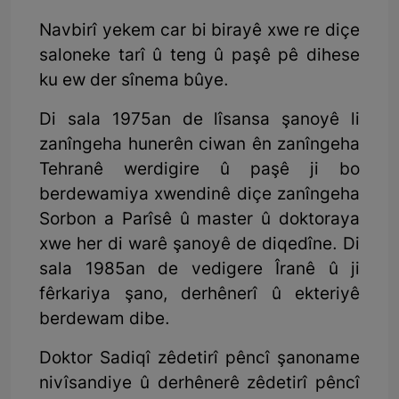
Navbirî yekem car bi birayê xwe re diçe
saloneke tarî û teng û paşê pê dihese
ku ew der sînema bûye.
Di sala 1975an de lîsansa şanoyê li
zanîngeha hunerên ciwan ên zanîngeha
Tehranê werdigire û paşê ji bo
berdewamiya xwendinê diçe zanîngeha
Sorbon a Parîsê û master û doktoraya
xwe her di warê şanoyê de diqedîne. Di
sala 1985an de vedigere Îranê û ji
fêrkariya şano, derhênerî û ekteriyê
berdewam dibe.
Doktor Sadiqî zêdetirî pêncî şanoname
nivîsandiye û derhênerê zêdetirî pêncî