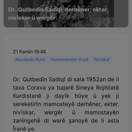
Dr. Qutbedîn Sadiqî, derhêner, ekter,
nivîskar û wergêr
21 Kanûn 19:48
Navdarên Kurd
Hunermendên Kurd
Nivîskar
Dr. Qutbedîn Sadiqî di sala 1952an de li
taxa Corava ya bajarê Sineya Rojhilatê
Kurdistanê ji dayîk bûye û yek ji
sereketirîn mamosteyê derhêner, ekter,
nivîskar, wergêr û mamostayên
zanîngehê di warê şanoyê de li asta
Îranê ye.