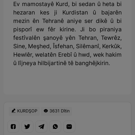
Ev mamostayê Kurd, bi sedan û heta bi
hezaran kes ji Kurdistan û bajarên
mezin ên Tehranê aniye ser dikê û bi
pisporî ew fêr kirine. Ji bo piraniya
festîvalên şanoyê yên Tehran, Tewrêz,
Sine, Meşhed, Îsfehan, Silêmanî, Kerkûk,
Hewlêr, welatên Erebî û hwd, wek hakim
û lîjneya hilbijartinê tê banghêjkirin.
KURDŞOP
3631 Dîtin