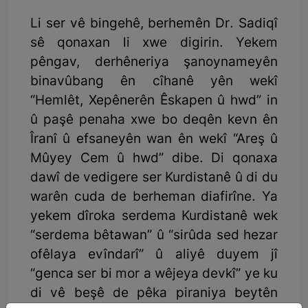
Li ser vê bingehê, berhemên Dr. Sadiqî
sê qonaxan li xwe digirin. Yekem
pêngav, derhêneriya şanoynameyên
binavûbang ên cîhanê yên wekî
“Hemlêt, Xepênerên Êskapen û hwd” in
û paşê penaha xwe bo deqên kevn ên
Îranî û efsaneyên wan ên wekî “Areş û
Mûyey Cem û hwd” dibe. Di qonaxa
dawî de vedigere ser Kurdistanê û di du
warên cuda de berheman diafirîne. Ya
yekem dîroka serdema Kurdistanê wek
“serdema bêtawan” û “sirûda sed hezar
ofêlaya evîndarî” û aliyê duyem jî
“genca ser bi mor a wêjeya devkî” ye ku
di vê beşê de pêka piraniya beytên