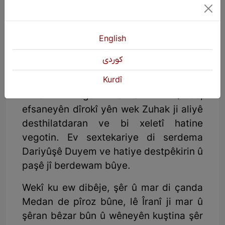
binavûbang ên Kurdî, şanoname
nivîsiye.
Dr. Sadiqî di van salên dawî de êrîşeke
English
berfireh kiriye ser çewtekariyên dîroka
كوردی
Medan ku ji aliyê hikûmeta
Kurdî
Hexamenişînî û alîgirên wê ve hatiye
nivîsîn. Li gorî nerîna Dr. Qutbe,
efsaneyên dîrokî yên wek Zuhak ji aliyê
desthilatdaran ve bi xeletî hatine
vegotin. Ev sextekariye di serdema
Dariyûşê Duyem ve hatiye destpêkirin û
paşê jî berdewam bûye.
Wekî ku ew dibêje, şêr û mar di çanda
Medan de pîroz bûne, lê Îranî ji mar û
şêran bêzar bûn û wêneyên kuştina şêr