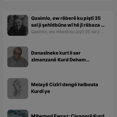
Qasimlo, ew rêberê ku piştî 35
sal ji şehîdbûna wî hê jî rêbaza wî
her zîndî ye
Qasimlo, ew rêberê ku piştî 35 sal ji şehîdbûna wî hê jî rêbaza wî her zîndî ye
Danasîneke kurt li ser
zimanzanê Kurd Deham
Ebdulfetah
Melayê Cizîrî dengê helbesta
Kurdî ye
Mihemed Ewraz; Çiyagerê Kurd