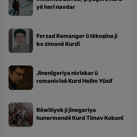
yê herî navdar
Ferzad Kemanger û têkoşîna ji
bo zimanê Kurdî
Jînenîgeriya nivîskar û
romanivîsê Kurd Helîm Yûsif
Rêwîtiyek ji jînegeriya
hunermendê Kurd Tîmav Kobanî