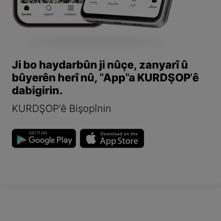
Ji bo haydarbûn ji nûçe, zanyarî û
bûyerên herî nû, "App"a KURDŞOP'ê
dabigirin.
KURDŞOP'ê Bişopînin