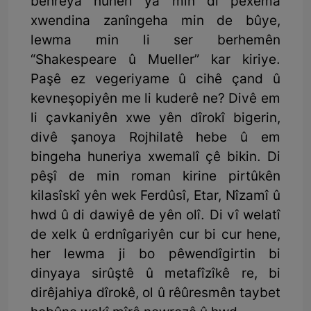
behreya hunerî ya min di pêxema
xwendina zanîngeha min de bûye,
lewma min li ser berhemên
“Shakespeare û Mueller” kar kiriye.
Paşê ez vegeriyame û cihê çand û
kevneşopiyên me li kuderê ne? Divê em
li çavkaniyên xwe yên dîrokî bigerin,
divê şanoya Rojhilatê hebe û em
bingeha huneriya xwemalî çê bikin. Di
pêşî de min roman kirine pirtûkên
kilasîskî yên wek Ferdûsî, Etar, Nîzamî û
hwd û di dawiyê de yên olî. Di vî welatî
de xelk û erdnîgariyên cur bi cur hene,
her lewma ji bo pêwendîgirtin bi
dinyaya sirûştê û metafîzîkê re, bi
dirêjahiya dîrokê, ol û rêûresmên taybet