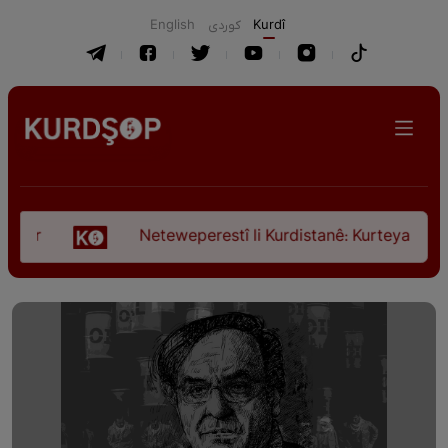
English
كوردی
Kurdî
Neteweperestî li Kurdistanê: Kurteya pêşveçûna 