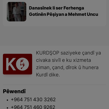
Danasînek li ser Ferhenga
Gotinên Pêşiyan a Mehmet Uncu
KURDŞOP saziyeke çandî ya
civaka sivîl e ku xizmeta
ziman, çand, dîrok û hunera
Kurdî dike.
Pêwendî
+964 751 430 3262
+964 751 460 9262