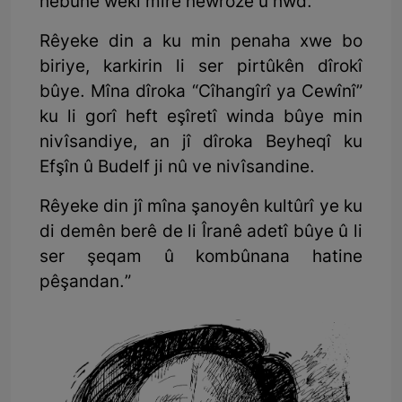
hebûne wekî mîrê newrozê û hwd.
Rêyeke din a ku min penaha xwe bo
biriye, karkirin li ser pirtûkên dîrokî
bûye. Mîna dîroka “Cîhangîrî ya Cewînî”
ku li gorî heft eşîretî winda bûye min
nivîsandiye, an jî dîroka Beyheqî ku
Efşîn û Budelf ji nû ve nivîsandine.
Rêyeke din jî mîna şanoyên kultûrî ye ku
di demên berê de li Îranê adetî bûye û li
ser şeqam û kombûnana hatine
pêşandan.”