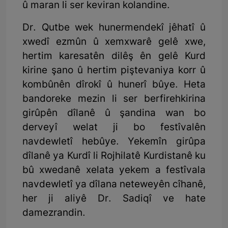
û maran li ser keviran kolandine.
Dr. Qutbe wek hunermendekî jêhatî û
xwedî ezmûn û xemxwarê gelê xwe,
hertim karesatên dilêş ên gelê Kurd
kirine şano û hertim piştevaniya korr û
kombûnên dîrokî û hunerî bûye. Heta
bandoreke mezin li ser berfirehkirina
girûpên dîlanê û şandina wan bo
derveyî welat ji bo festîvalên
navdewletî hebûye. Yekemîn girûpa
dîlanê ya Kurdî li Rojhilatê Kurdistanê ku
bû xwedanê xelata yekem a festîvala
navdewletî ya dîlana neteweyên cîhanê,
her ji aliyê Dr. Sadiqî ve hate
damezrandin.