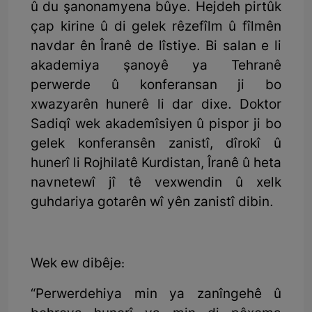
û du şanonamyena bûye. Hejdeh pirtûk
çap kirine û di gelek rêzefîlm û fîlmên
navdar ên Îranê de lîstiye. Bi salan e li
akademiya şanoyê ya Tehranê
perwerde û konferansan ji bo
xwazyarên hunerê li dar dixe. Doktor
Sadiqî wek akademîsiyen û pispor ji bo
gelek konferansên zanistî, dîrokî û
hunerî li Rojhilatê Kurdistan, Îranê û heta
navnetewî jî tê vexwendin û xelk
guhdariya gotarên wî yên zanistî dibin.
Wek ew dibêje:
“Perwerdehiya min ya zanîngehê û