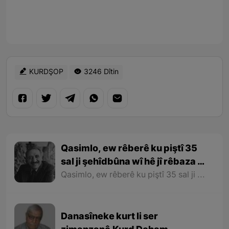
KURDŞOP
3246 Dîtin
Qasimlo, ew rêberê ku piştî 35
sal ji şehîdbûna wî hê jî rêbaza wî
her zîndî ye
Qasimlo, ew rêberê ku piştî 35 sal ji şehîdbûna wî hê jî rêbaza wî her zîndî ye
Danasîneke kurt li ser