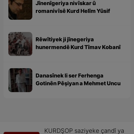
Jînenîgeriya nivîskar û
romanivîsê Kurd Helîm Yûsif
Rêwîtiyek ji jînegeriya
hunermendê Kurd Tîmav Kobanî
Danasînek li ser Ferhenga
Gotinên Pêşiyan a Mehmet Uncu
KURDŞOP saziyeke çandî ya