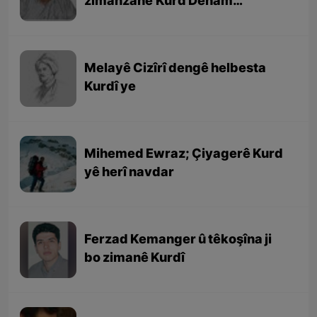
zimanzanê Kurd Deham
Ebdulfetah
Melayê Cizîrî dengê helbesta
Kurdî ye
Mihemed Ewraz; Çiyagerê Kurd
yê herî navdar
Ferzad Kemanger û têkoşîna ji
bo zimanê Kurdî