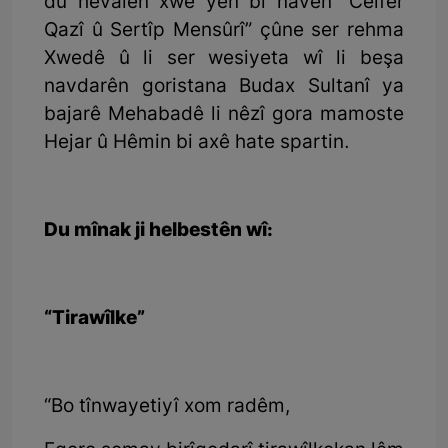
du hevalên xwe yên bi navên “Ceifer
Qazî û Sertîp Mensûrî” çûne ser rehma
Xwedê û li ser wesiyeta wî li beşa
navdarên goristana Budax Sultanî ya
bajarê Mehabadê li nêzî gora mamoste
Hejar û Hêmin bi axê hate spartin.
Du mînak ji helbestên wî:
“Tirawîlke”
“Bo tînwayetiyî xom radêm,