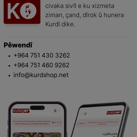
civaka sivîl e ku xizmeta
ziman, çand, dîrok û hunera
Kurdî dike.
Pêwendî
+964 751 430 3262
+964 751 460 9262
info@kurdshop.net