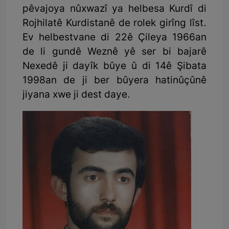
pêvajoya nûxwazî ya helbesa Kurdî di
Rojhilatê Kurdistanê de rolek girîng lîst.
Ev helbestvane di 22ê Çileya 1966an
de li gundê Weznê yê ser bi bajarê
Nexedê ji dayîk bûye û di 14ê Şibata
1998an de ji ber bûyera hatinûçûnê
jiyana xwe ji dest daye.