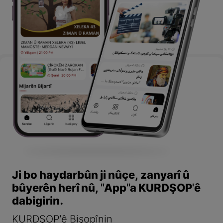
Ji bo haydarbûn ji nûçe, zanyarî û
bûyerên herî nû, "App"a KURDŞOP'ê
dabigirin.
KURDŞOP'ê Bişopînin