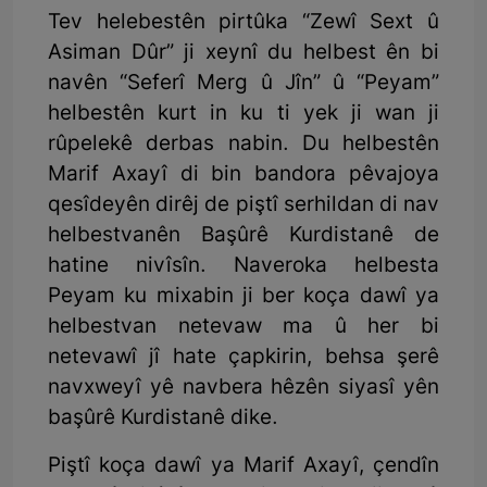
Tev helebestên pirtûka “Zewî Sext û
Asiman Dûr” ji xeynî du helbest ên bi
navên “Seferî Merg û Jîn” û “Peyam”
helbestên kurt in ku ti yek ji wan ji
rûpelekê derbas nabin. Du helbestên
Marif Axayî di bin bandora pêvajoya
qesîdeyên dirêj de piştî serhildan di nav
helbestvanên Başûrê Kurdistanê de
hatine nivîsîn. Naveroka helbesta
Peyam ku mixabin ji ber koça dawî ya
helbestvan netevaw ma û her bi
netevawî jî hate çapkirin, behsa şerê
navxweyî yê navbera hêzên siyasî yên
başûrê Kurdistanê dike.
Piştî koça dawî ya Marif Axayî, çendîn