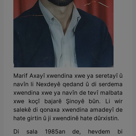
Marif Axayî xwendina xwe ya seretayî û
navîn li Nexdeyê qedand û di serdema
xwendina xwe ya navîn de tevî malbata
xwe koçî bajarê Şinoyê bûn. Li wir
salekê di qonaxa xwendina amadeyî de
hate girtin û ji xwendinê hate dûrxistin.
Di sala 1985an de, hevdem bi