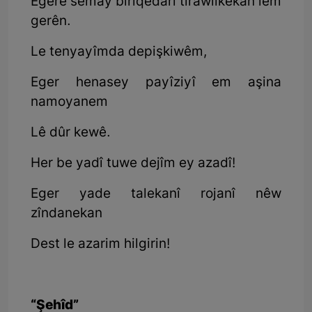
Egere semay birîqedarî tirawîlkekan lêm
gerên.
Le tenyayîmda depişkiwêm,
Eger henasey payîziyî em aşina
namoyanem
Lê dûr kewê.
Her be yadî tuwe dejîm ey azadî!
Eger yade talekanî rojanî nêw
zîndanekan
Dest le azarim hilgirin!
“Şehîd”