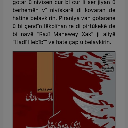
gotar û nivîsên cur bi cur li ser jiyan û
berhemên vî nivîskarê di kovaran de
hatine belavkirin. Piraniya van gotarane
û bi çendîn lêkolînan re di pirtûkekê de
bi navê “Razî Manewey Xak” ji aliyê
“Hadî Hebîbî” ve hate çap û belavkirin.