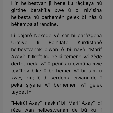
Hin helbestvan jî hene ku rêçkeya nû
girtine berahîka xwe û bi nivîsîna
helbesta nû berhemên gelek bi hêz û
bêhempa afirandine.
Li bajarê Nexedê yê ser bi parêzgeha
Urmiyê li Rojhilatê Kurdistanê
helbestvanek ciwan ê bi navê “Marif
Axayî” hilkeft ku belkî temenê wî zêde
derfet neda wî û pênûs û ezmûna xwe
tevlîhev bike û berhemên wî bi tam û
xweş bin; lê di serdema ciwanî de jî
pêka şiyana wî berhemên wî gelek
taybet in.
“Meirûf Axayî” naskirî bi “Marif Axayî” di
rêza wan helbestvanan de bû ku li