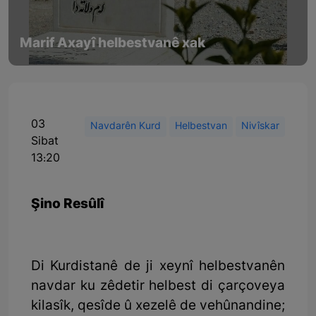
Marif Axayî helbestvanê xak
03
Navdarên Kurd
Helbestvan
Nivîskar
Sibat
13:20
Şino Resûlî
Di Kurdistanê de ji xeynî helbestvanên
navdar ku zêdetir helbest di çarçoveya
kilasîk, qesîde û xezelê de vehûnandine;