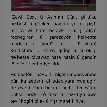
“Zewî Sext û Asiman Dûr”, pirtûka
helbest û çîrokên navbirî ye ku piştî
mirina wî hate belavkirin û ji aliyê
rexnegiran û şarezayên helbesta
modern a Kurdî ve li Rojhilatê
Kurdistanê bi karek girîng û curek ji
helbesta ciyawaz hate nasîn û çendîn
lêkolîn li ser hatiye kirin.
Helbestên navbirî nîştimanperwerane
bûn ku zêdetir di edebiyata xweragirî
de xwe dibînin. Di hin ji helbestên wî de
behsa hezkirinê dike û hezkiriya xwe
tevlî hogirî bi ax û nîştimanê kiriye.