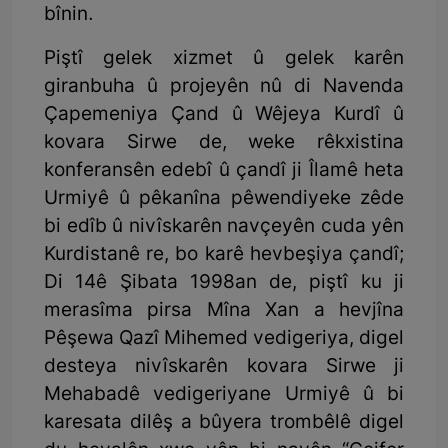
bînin.
Piştî gelek xizmet û gelek karên
giranbuha û projeyên nû di Navenda
Çapemeniya Çand û Wêjeya Kurdî û
kovara Sirwe de, weke rêkxistina
konferansên edebî û çandî ji Îlamê heta
Urmiyê û pêkanîna pêwendiyeke zêde
bi edîb û nivîskarên navçeyên cuda yên
Kurdistanê re, bo karê hevbeşiya çandî;
Di 14ê Şibata 1998an de, piştî ku ji
merasîma pirsa Mîna Xan a hevjîna
Pêşewa Qazî Mihemed vedigeriya, digel
desteya nivîskarên kovara Sirwe ji
Mehabadê vedigeriyane Urmiyê û bi
karesata dilêş a bûyera trombêlê digel