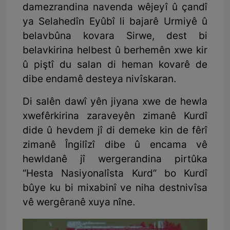
damezrandina navenda wêjeyî û çandî
ya Selahedîn Eyûbî li bajarê Urmiyê û
belavbûna kovara Sirwe, dest bi
belavkirina helbest û berhemên xwe kir
û piştî du salan di heman kovarê de
dibe endamê desteya nivîskaran.
Di salên dawî yên jiyana xwe de hewla
xwefêrkirina zaraveyên zimanê Kurdî
dide û hevdem jî di demeke kin de fêrî
zimanê Îngilîzî dibe û encama vê
hewldanê jî wergerandina pirtûka
“Hesta Nasiyonalîsta Kurd” bo Kurdî
bûye ku bi mixabinî ve niha destnivîsa
vê wergêranê xuya nîne.