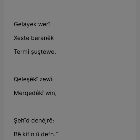
Gelayek werî.
Xeste baranêk
Termî şuştewe.
Qeleşêkî zewî:
Merqedêkî win,
Şehîd denêjrê:
Bê kifin û defn.”