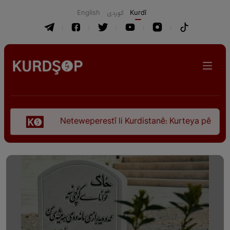
English
كوردی
Kurdî
Neteweperestî li Kurdistanê: Kurteya pêşveçûna dirokî 