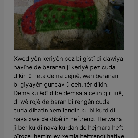
Xwediyên keriyên pez bi giştî di dawiya
havînê de beranan ji keriyê pez cuda
dikin û heta dema cejnê, wan beranan
bi giyayên guncav û ceh, têr dikin.
Dema ku êdî dibe demsala cejin girtinê,
di wê rojê de beran bi rengên cuda
cuda dihatin xemilandin ku bi kurd di
nava xwe de dibêjin heftreng. Herwaha
ji ber ku di nava kurdan de hejmara heft
pîroze, hertim ev xemla heftrengî hatiye