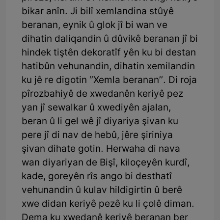
bikar anîn. Ji bilî xemlandina stûyê
beranan, eynik û glok jî bi wan ve
dihatin daliqandin û dûvikê beranan jî bi
hindek tiştên dekoratîf yên ku bi destan
hatibûn vehunandin, dihatin xemilandin
ku jê re digotin ‘’Xemla beranan’’. Di roja
pîrozbahiyê de xwedanên keriyê pez
yan jî sewalkar û xwediyên ajalan,
beran û li gel wê jî diyariya şivan ku
pere jî di nav de hebû, jêre şiriniya
şivan dihate gotin. Herwaha di nava
wan diyariyan de Bişî, kiloçeyên kurdî,
kade, goreyên rîs ango bi desthatî
vehunandin û kulav hildigirtin û berê
xwe didan keriyê pezê ku li çolê diman.
Dema ku xwedanê keriyê beranan ber