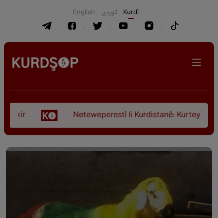
English
كوردی
Kurdî
Neteweperestî li Kurdistanê: Kurteya pêşveçûna 