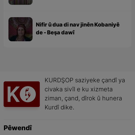
Nifir û dua di nav jinên Kobaniyê
de - Beşa dawî
KURDŞOP saziyeke çandî ya
civaka sivîl e ku xizmeta
ziman, çand, dîrok û hunera
Kurdî dike.
Pêwendî