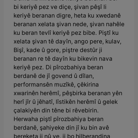
bi keriyê pez ve diçe, şivan pêşî li
keriyê beranan digre, heta ku xwedanê
beranan xelata şivan nede, şivan nahêle
ku beran tevlî keriyê pez bibe. Piştî ku
xelata şivan tê dayîn, ango pere, kulav,
Bişî, kade û gore, piştre destûr ji
beranan re tê dayîn ku bikevin nava
keriyê pez. Di pîrozbahiya beran
berdanê de jî govend û dîlan,
performansên muzîkê, çêkirina
xwarinên herêmî, pêşbirka beranan yên
herî jîr û jêhatî, lîstikên herêmî û gelek
çalakiyên din têne bi rêvebirin.
Herwaha piştî pîrozbahiya beran
berdanê, şahiyeke din jî ku bin avê
bereketa ji nû ve, ji bo hilberandina