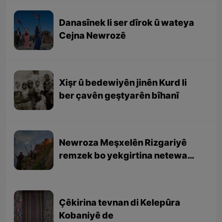
Danasînek li ser dîrok û wateya
Cejna Newrozê
Xişr û bedewiyên jinên Kurd li
ber çavên geştyarên bîhanî
Newroza Meşxelên Rizgariyê
remzek bo yekgirtina netewa
Kurd e
Çêkirina tevnan di Kelepûra
Kobaniyê de