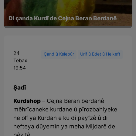
Di çanda Kurdî de Cejna Beran Berdanê
24
Çand û Kelepûr
Urif û Edet û Helkeft
Tebax
19:54
Şadî
Kurdshop
– Cejna Beran berdanê
mêhrîcaneke kurdane û pîrozbahiyeke
ne olî ya Kurdan e ku di payîzê û di
hefteya dûyemîn ya meha Mijdarê de
pêk tê.