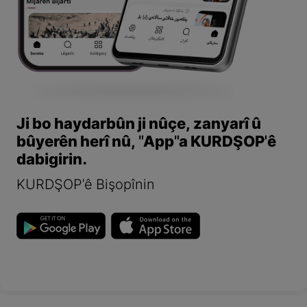
Ji bo haydarbûn ji nûçe, zanyarî û
bûyerên herî nû, "App"a KURDŞOP'ê
dabigirin.
KURDŞOP'ê Bişopînin