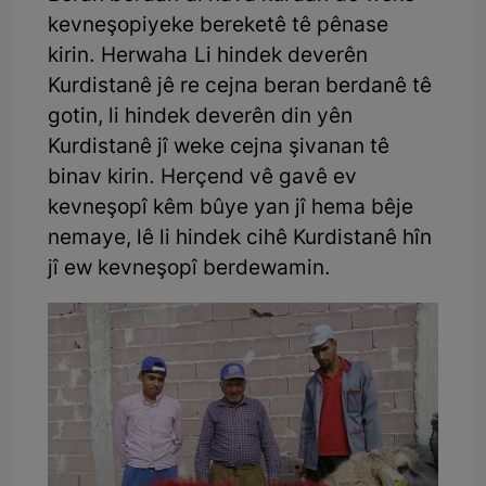
kevneşopiyeke bereketê tê pênase
kirin. Herwaha Li hindek deverên
Kurdistanê jê re cejna beran berdanê tê
gotin, li hindek deverên din yên
Kurdistanê jî weke cejna şivanan tê
binav kirin. Herçend vê gavê ev
kevneşopî kêm bûye yan jî hema bêje
nemaye, lê li hindek cihê Kurdistanê hîn
jî ew kevneşopî berdewamin.