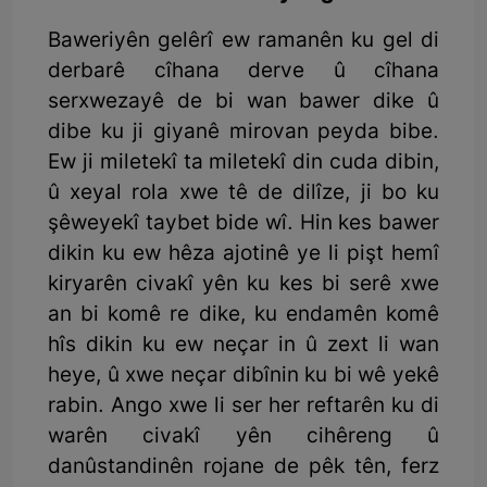
Baweriyên gelêrî ew ramanên ku gel di
derbarê cîhana derve û cîhana
serxwezayê de bi wan bawer dike û
dibe ku ji giyanê mirovan peyda bibe.
Ew ji miletekî ta miletekî din cuda dibin,
û xeyal rola xwe tê de dilîze, ji bo ku
şêweyekî taybet bide wî. Hin kes bawer
dikin ku ew hêza ajotinê ye li pişt hemî
kiryarên civakî yên ku kes bi serê xwe
an bi komê re dike, ku endamên komê
hîs dikin ku ew neçar in û zext li wan
heye, û xwe neçar dibînin ku bi wê yekê
rabin. Ango xwe li ser her reftarên ku di
warên civakî yên cihêreng û
danûstandinên rojane de pêk tên, ferz