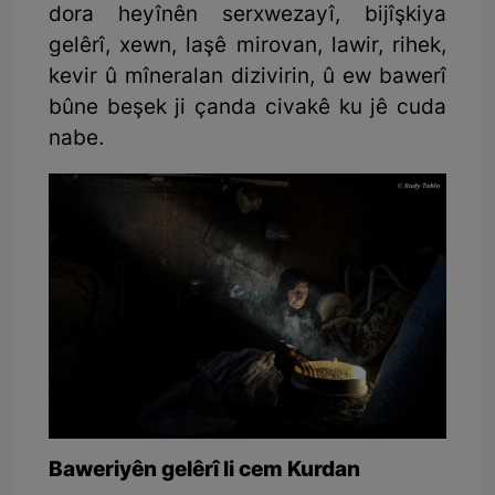
dora heyînên serxwezayî, bijîşkiya
gelêrî, xewn, laşê mirovan, lawir, rihek,
kevir û mîneralan dizivirin, û ew bawerî
bûne beşek ji çanda civakê ku jê cuda
nabe.
Baweriyên gelêrî li cem Kurdan