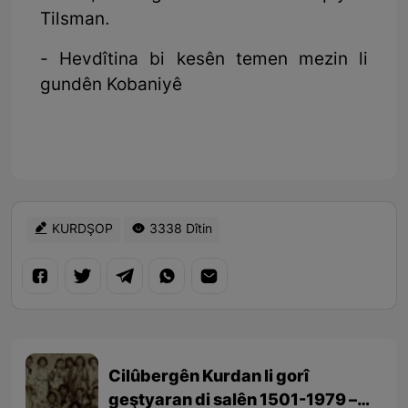
Tilsman.
- Hevdîtina bi kesên temen mezin li
gundên Kobaniyê
KURDŞOP
3338 Dîtin
Cilûbergên Kurdan li gorî
geştyaran di salên 1501-1979 –