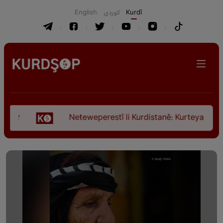
English
كوردی
Kurdî
Neteweperestî li Kurdistanê: Kurteya pêşveçûna d