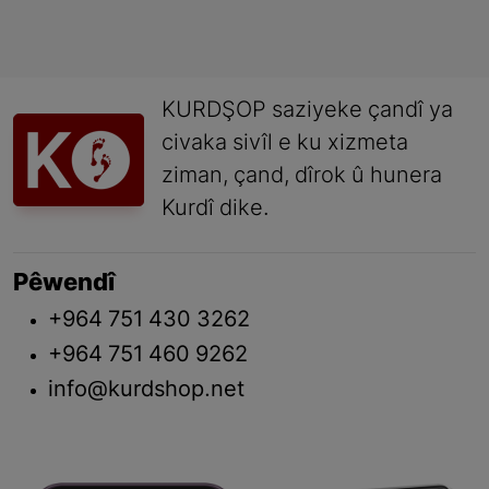
KURDŞOP saziyeke çandî ya
civaka sivîl e ku xizmeta
ziman, çand, dîrok û hunera
Kurdî dike.
Pêwendî
+964 751 430 3262
+964 751 460 9262
info@kurdshop.net