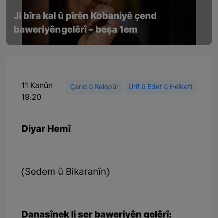
Ji bîra kal û pîrên Kobaniyê çend
baweriyên gelêrî – beşa 1em
11 Kanûn
Çand û Kelepûr
Urif û Edet û Helkeft
19:20
Diyar Hemî
(Sedem û Bikaranîn)
Danasînek li ser baweriyên gelêrî: