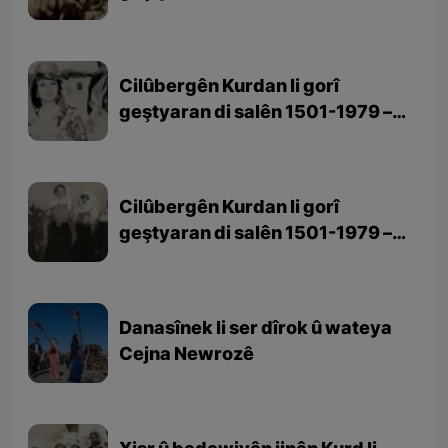
beşa 3yem (dawî)
Cilûbergên Kurdan li gorî
geştyaran di salên 1501-1979 –
beşa 2yem
Cilûbergên Kurdan li gorî
geştyaran di salên 1501-1979 –
beşa 1em
Danasînek li ser dîrok û wateya
Cejna Newrozê