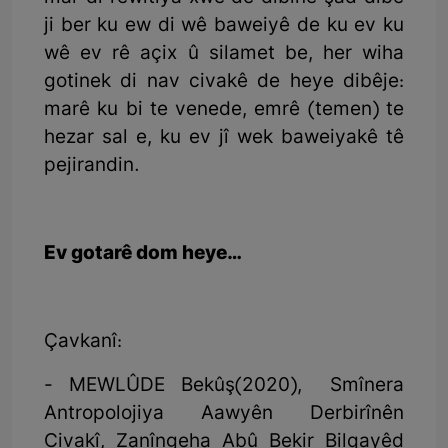
ji ber ku ew di wê baweiyê de ku ev ku
wê ev rê açix û silamet be, her wiha
gotinek di nav civakê de heye dibêje:
marê ku bi te venede, emrê (temen) te
hezar sal e, ku ev jî wek baweiyakê tê
pejirandin.
Ev gotarê dom heye…
Çavkanî:
- MEWLÛDE Bekûş(2020), Smînera
Antropolojiya Aawyên Derbirînên
Civakî, Zanîngeha Abû Bekir Bilqayêd