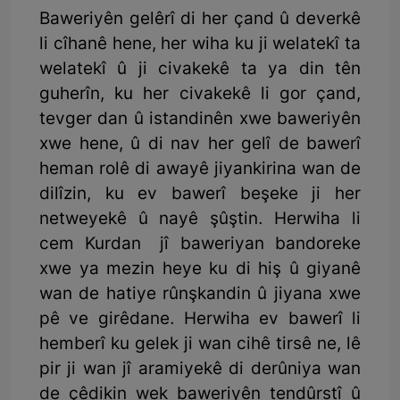
Baweriyên gelêrî di her çand û deverkê
li cîhanê hene, her wiha ku ji welatekî ta
welatekî û ji civakekê ta ya din tên
guherîn, ku her civakekê li gor çand,
tevger dan û istandinên xwe baweriyên
xwe hene, û di nav her gelî de bawerî
heman rolê di awayê jiyankirina wan de
dilîzin, ku ev bawerî beşeke ji her
netweyekê û nayê şûştin. Herwiha li
cem Kurdan jî baweriyan bandoreke
xwe ya mezin heye ku di hiş û giyanê
wan de hatiye rûnşkandin û jiyana xwe
pê ve girêdane. Herwiha ev bawerî li
hemberî ku gelek ji wan cihê tirsê ne, lê
pir ji wan jî aramiyekê di derûniya wan
de çêdikin wek baweriyên tendûrstî û