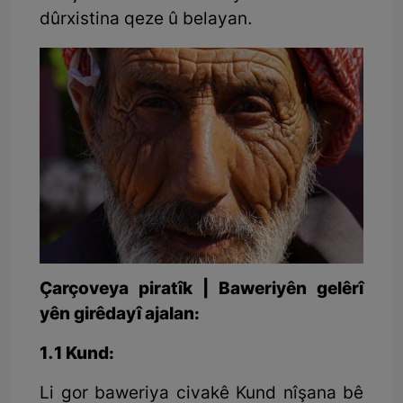
dûrxistina qeze û belayan.
Çarçoveya piratîk | Baweriyên gelêrî
yên girêdayî ajalan:
1.1 Kund:
Li gor baweriya civakê Kund nîşana bê