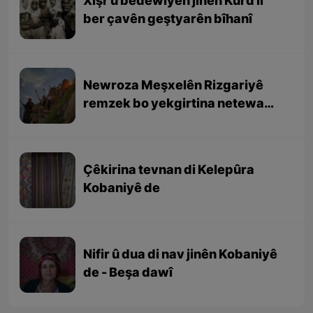
Xişr û bedewiyên jinên Kurd li
ber çavên geştyarên bîhanî
Newroza Meşxelên Rizgariyê
remzek bo yekgirtina netewa
Kurd e
Çêkirina tevnan di Kelepûra
Kobaniyê de
Nifir û dua di nav jinên Kobaniyê
de - Beşa dawî