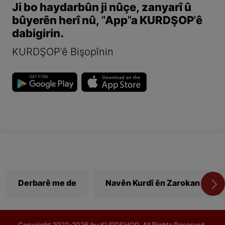
Ji bo haydarbûn ji nûçe, zanyarî û
bûyerên herî nû, "App"a KURDŞOP'ê
dabigirin.
KURDŞOP'ê Bişopînin
Derbarê me de
Navên Kurdî ên Zarokan