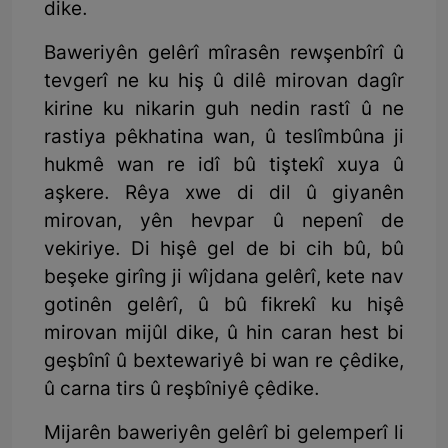
dike.
Baweriyên gelêrî mîrasên rewşenbîrî û
tevgerî ne ku hiş û dilê mirovan dagîr
kirine ku nikarin guh nedin rastî û ne
rastiya pêkhatina wan, û teslîmbûna ji
hukmê wan re idî bû tiştekî xuya û
aşkere. Rêya xwe di dil û giyanên
mirovan, yên hevpar û nepenî de
vekiriye. Di hişê gel de bi cih bû, bû
beşeke girîng ji wîjdana gelêrî, kete nav
gotinên gelêrî, û bû fikrekî ku hişê
mirovan mijûl dike, û hin caran hest bi
geşbînî û bextewariyê bi wan re çêdike,
û carna tirs û reşbîniyê çêdike.
Mijarên baweriyên gelêrî bi gelemperî li