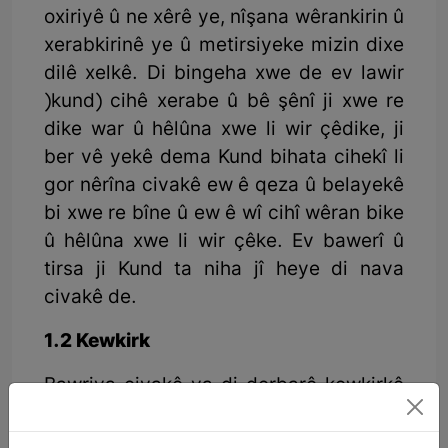
oxiriyê û ne xêrê ye, nîşana wêrankirin û
xerabkirinê ye û metirsiyeke mizin dixe
dilê xelkê. Di bingeha xwe de ev lawir
)kund) cihê xerabe û bê şênî ji xwe re
dike war û hêlûna xwe li wir çêdike, ji
ber vê yekê dema Kund bihata cihekî li
gor nêrîna civakê ew ê qeza û belayekê
bi xwe re bîne û ew ê wî cihî wêran bike
û hêlûna xwe li wir çêke. Ev bawerî û
tirsa ji Kund ta niha jî heye di nava
civakê de.
1.2 Kewkirk
Bawriya civakê ya di derbarê kewkirkê
de ku ew di serdemeke kevin de mirov
bû. Tê gotin ku xwîşk û bira bi hev re